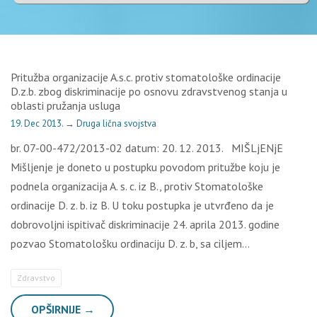
Pritužba organizacije A.s.c. protiv stomatološke ordinacije
D.z.b. zbog diskriminacije po osnovu zdravstvenog stanja u
oblasti pružanja usluga
19. Dec 2013.
→
Druga lična svojstva
br. 07-00-472/2013-02 datum: 20. 12. 2013. MIŠLjENjE
Mišljenje je doneto u postupku povodom pritužbe koju je
podnela organizacija A. s. c. iz B., protiv Stomatološke
ordinacije D. z. b. iz B. U toku postupka je utvrđeno da je
dobrovoljni ispitivač diskriminacije 24. aprila 2013. godine
pozvao Stomatološku ordinaciju D. z. b, sa ciljem…
Zdravstvo
OPŠIRNIJE →