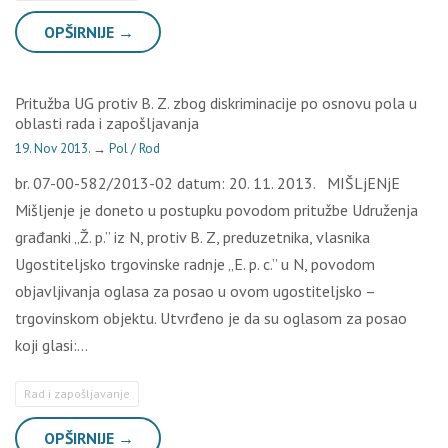
OPŠIRNIJE →
Pritužba UG protiv B. Z. zbog diskriminacije po osnovu pola u
oblasti rada i zapošljavanja
19. Nov 2013.
→
Pol / Rod
br. 07-00-582/2013-02 datum: 20. 11. 2013. MIŠLjENjE
Mišljenje je doneto u postupku povodom pritužbe Udruženja
građanki „Ž. p.” iz N, protiv B. Z, preduzetnika, vlasnika
Ugostiteljsko trgovinske radnje „E. p. c.” u N, povodom
objavljivanja oglasa za posao u ovom ugostiteljsko –
trgovinskom objektu. Utvrđeno je da su oglasom za posao
koji glasi:…
Rad i zapošljavanje
OPŠIRNIJE →