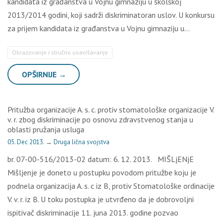
kandidata iz građanstva u Vojnu gimnaziju u školskoj
2013/2014 godini, koji sadrži diskriminatoran uslov. U konkursu
za prijem kandidata iz građanstva u Vojnu gimnaziju u…
Obrazovanje i stručno usavršavanje
OPŠIRNIJE →
Pritužba organizacije A. s. c. protiv stomatološke organizacije V.
v. r. zbog diskriminacije po osnovu zdravstvenog stanja u
oblasti pružanja usluga
05. Dec 2013.
→
Druga lična svojstva
br. 07-00-516/2013-02 datum: 6. 12. 2013. MIŠLjENjE
Mišljenje je doneto u postupku povodom pritužbe koju je
podnela organizacija A. s. c iz B, protiv Stomatološke ordinacije
V. v. r. iz B. U toku postupka je utvrđeno da je dobrovoljni
ispitivač diskriminacije 11. juna 2013. godine pozvao