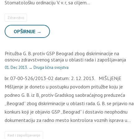
Stomatološku ordinaciju V. v. r, sa ciljem…
Zdravstvo
OPŠIRNIJE →
Pritužba G. B. protiv GSP Beograd zbog diskriminacije na
osnovu zdravstvenog stanja u oblasti rada i zapošljavanja
01. Dec 2013.
→
Druga lična svojstva
br. 07-00-526/2013-02 datum: 2. 12. 2013. MIŠLjENjE
Mišljenje je doneto u postupku povodom pritužbe koju je
podneo G. B. iz B, protiv Gradskog saobraćajnog preduzeća
„Beograd” zbog diskriminacije u oblasti rada. G. B. se prijavio na
konkurs koji je objavio GSP „Beograd” i dostavio neophodnu
dokumentaciju za radno mesto kontrolora voznih isprava u…
Rad i zapošljavanje