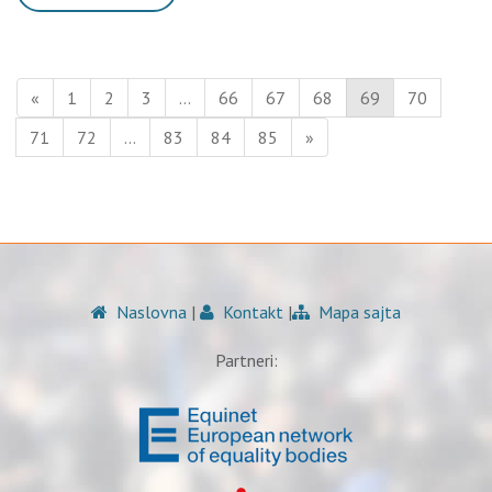
«
1
2
3
…
66
67
68
69
70
71
72
…
83
84
85
»
Naslovna
|
Kontakt
|
Mapa sajta
Partneri: