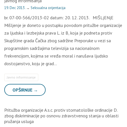
javnog informisanja
19. Dec 2013.
→
Seksualna orijentacija
br. 07-00-566/2013-02 datum: 20. 12. 2013. MIŠLjENjE
Mišljenje je doneto u postupku povodom pritužbe organizacije
za ljudska i lezbejska prava L. iz B, koja je podneta protiv
Skupštine grada Čačka zbog sadržine Preporuke u vezi sa
programskim sadržajima televizija sa nacionalnom
frekvencijom, kojima se vređa moral i narušava ljudsko
dostojanstvo, koju je grad…
Javno informisanje
OPŠIRNIJE →
Pritužba organizacije A.s.c. protiv stomatološke ordinacije D.
zbog diskriminacije po osnovu zdravstvenog stanja u oblasti
pružanja usluga