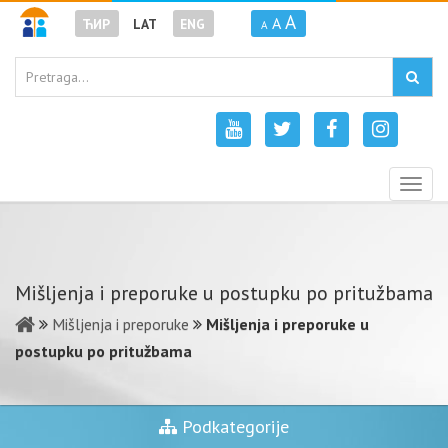
A
A
ЋИР
LAT
ENG
A
Togg
navig
Mišljenja i preporuke u postupku po pritužbama
Mišljenja i preporuke
Mišljenja i preporuke u
postupku po pritužbama
Podkategorije