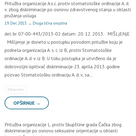
Pritužba organizacije A.s.c. protiv stomatološke ordinacije A. d.
v. zbog diskriminacije po osnovu zdravstvenog stanja u oblasti
pružanja usluga
19. Dec 2013.
→
Druga lična svojstva
del. br. 07-00-443/2013-02 datum: 20. 12. 2013. MIŠLjENjE
Mišljenje je doneto u postupku povodom pritužbe koju je
podnela organizacija A. s. c. iz B, protiv Stomatološke
ordinacije A. d. v. iz B. U toku postupka je utvrđeno da je
dobrovoljni ispitivač diskriminacije 23. aprila 2013. godine
pozvao Stomatološku ordinaciju A. d. v, sa…
Zdravstvo
OPŠIRNIJE →
Pritužba organizacije L. protiv Skupštine grada Čačka zbog
diskriminacije po osnovu seksualne orijentacije u oblasti