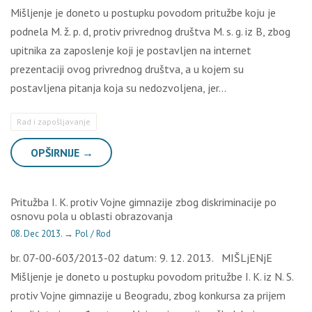
Mišljenje je doneto u postupku povodom pritužbe koju je
podnela M. ž. p. d, protiv privrednog društva M. s. g. iz B, zbog
upitnika za zaposlenje koji je postavljen na internet
prezentaciji ovog privrednog društva, a u kojem su
postavljena pitanja koja su nedozvoljena, jer…
Rad i zapošljavanje
OPŠIRNIJE →
Pritužba I. K. protiv Vojne gimnazije zbog diskriminacije po
osnovu pola u oblasti obrazovanja
08. Dec 2013.
→
Pol / Rod
br. 07-00-603/2013-02 datum: 9. 12. 2013. MIŠLjENjE
Mišljenje je doneto u postupku povodom pritužbe I. K. iz N. S.
protiv Vojne gimnazije u Beogradu, zbog konkursa za prijem