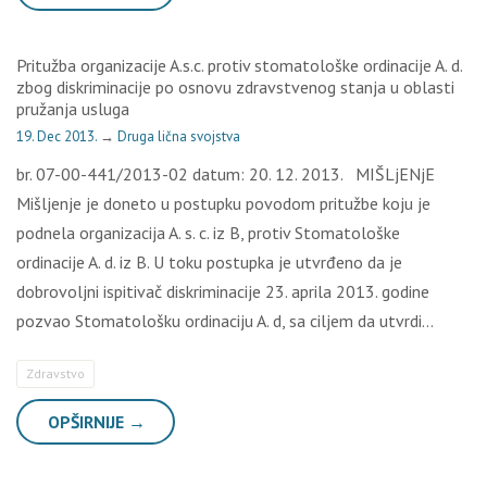
Pritužba organizacije A.s.c. protiv stomatološke ordinacije A. d.
zbog diskriminacije po osnovu zdravstvenog stanja u oblasti
pružanja usluga
19. Dec 2013.
→
Druga lična svojstva
br. 07-00-441/2013-02 datum: 20. 12. 2013. MIŠLjENjE
Mišljenje je doneto u postupku povodom pritužbe koju je
podnela organizacija A. s. c. iz B, protiv Stomatološke
ordinacije A. d. iz B. U toku postupka je utvrđeno da je
dobrovoljni ispitivač diskriminacije 23. aprila 2013. godine
pozvao Stomatološku ordinaciju A. d, sa ciljem da utvrdi…
Zdravstvo
OPŠIRNIJE →