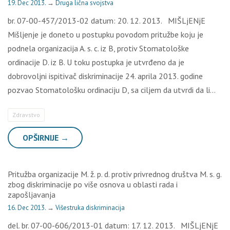
19. Dec 2013.
→
Druga lična svojstva
br. 07-00-457/2013-02 datum: 20. 12. 2013. MIŠLjENjE
Mišljenje je doneto u postupku povodom pritužbe koju je
podnela organizacija A. s. c. iz B, protiv Stomatološke
ordinacije D. iz B. U toku postupka je utvrđeno da je
dobrovoljni ispitivač diskriminacije 24. aprila 2013. godine
pozvao Stomatološku ordinaciju D, sa ciljem da utvrdi da li…
Zdravstvo
OPŠIRNIJE →
Pritužba organizacije M. ž. p. d. protiv privrednog društva M. s. g.
zbog diskriminacije po više osnova u oblasti rada i
zapošljavanja
16. Dec 2013.
→
Višestruka diskriminacija
del. br. 07-00-606/2013-01 datum: 17. 12. 2013. MIŠLjENjE