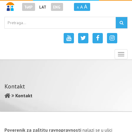
A
A
ЋИР
LAT
ENG
A
Togg
navig
Kontakt
Kontakt
Poverenik za zaštitu ravnopravnosti
nalazi se u ulici