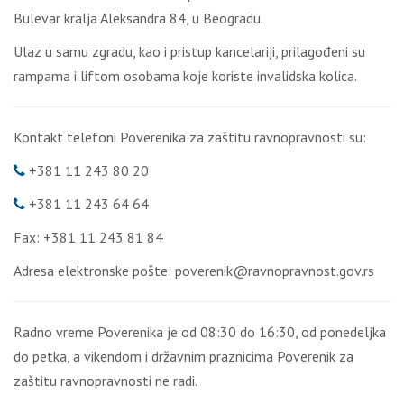
Bulevar kralja Aleksandra 84, u Beogradu.
Ulaz u samu zgradu, kao i pristup kancelariji, prilagođeni su
rampama i liftom osobama koje koriste invalidska kolica.
Kontakt telefoni Poverenika za zaštitu ravnopravnosti su:
+381 11 243 80 20
+381 11 243 64 64
Fax: +381 11 243 81 84
Adresa elektronske pošte: poverenik@ravnopravnost.gov.rs
Radno vreme Poverenika je od 08:30 do 16:30, od ponedeljka
do petka, a vikendom i državnim praznicima Poverenik za
zaštitu ravnopravnosti ne radi.