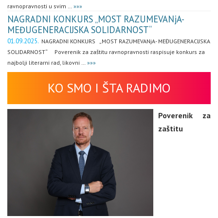
ravnopravnosti u svim …
»»»
NAGRADNI KONKURS „MOST RAZUMEVANjA-
MEĐUGENERACIJSKA SOLIDARNOST“
01.09.2025.
NAGRADNI KONKURS „MOST RAZUMEVANjA- MEĐUGENERACIJSKA
SOLIDARNOST“ Poverenik za zaštitu ravnopravnosti raspisuje konkurs za
najbolji literarni rad, likovni …
»»»
KO SMO I ŠTA RADIMO
Poverenik za
zaštitu