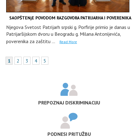
SAOPŠTENjE POVODOM RAZGOVORA PATRIJARHA I POVERENIKA
Njegova Svetost Patrijarh srpski g. Porfirije primio je danas u
Patrijaršijskom dvoru u Beogradu g. Milana Antonijevića,
poverenika za zaštitu ...
Read More
1
2
3
4
5
PREPOZNAJ DISKRIMINACIJU
PODNESI PRITUŽBU