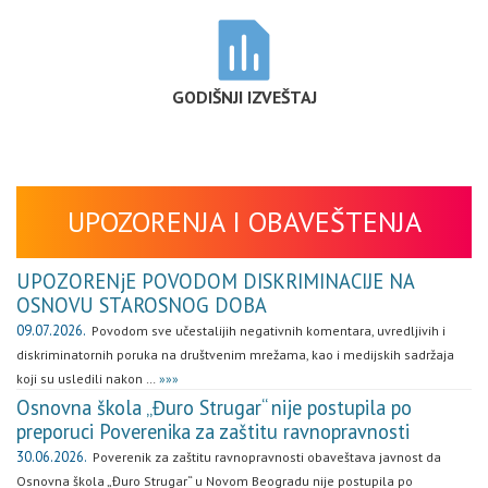
GODIŠNJI IZVEŠTAJ
UPOZORENJA I OBAVEŠTENJA
UPOZORENjE POVODOM DISKRIMINACIJE NA
OSNOVU STAROSNOG DOBA
09.07.2026.
Povodom sve učestalijih negativnih komentara, uvredljivih i
diskriminatornih poruka na društvenim mrežama, kao i medijskih sadržaja
koji su usledili nakon …
»»»
Osnovna škola „Đuro Strugar“ nije postupila po
preporuci Poverenika za zaštitu ravnopravnosti
30.06.2026.
Poverenik za zaštitu ravnopravnosti obaveštava javnost da
Osnovna škola „Đuro Strugar“ u Novom Beogradu nije postupila po