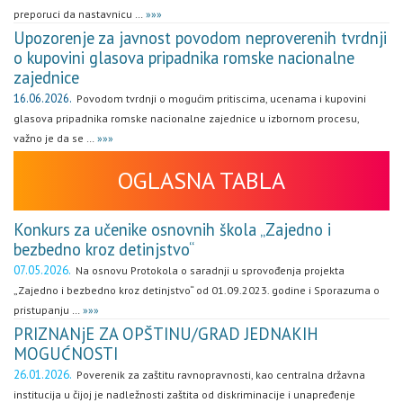
preporuci da nastavnicu …
»»»
Upozorenje za javnost povodom neproverenih tvrdnji
o kupovini glasova pripadnika romske nacionalne
zajednice
16.06.2026.
Povodom tvrdnji o mogućim pritiscima, ucenama i kupovini
glasova pripadnika romske nacionalne zajednice u izbornom procesu,
važno je da se …
»»»
OGLASNA TABLA
Konkurs za učenike osnovnih škola „Zajedno i
bezbedno kroz detinjstvo“
07.05.2026.
Na osnovu Protokola o saradnji u sprovođenja projekta
„Zajedno i bezbedno kroz detinjstvo“ od 01.09.2023. godine i Sporazuma o
pristupanju …
»»»
PRIZNANjE ZA OPŠTINU/GRAD JEDNAKIH
MOGUĆNOSTI
26.01.2026.
Poverenik za zaštitu ravnopravnosti, kao centralna državna
institucija u čijoj je nadležnosti zaštita od diskriminacije i unapređenje