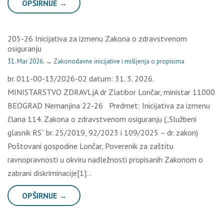
OPŠIRNIJE →
205-26 Inicijativa za izmenu Zakona o zdravstvenom
osiguranju
31. Mar 2026.
→
Zakonodavne inicijative i mišljenja o propisima
br. 011-00-13/2026-02 datum: 31. 3. 2026.
MINISTARSTVO ZDRAVLjA dr Zlatibor Lončar, ministar 11000
BEOGRAD Nemanjina 22-26 Predmet: Inicijativa za izmenu
člana 114. Zakona o zdravstvenom osiguranju („Službeni
glasnik RS“ br. 25/2019, 92/2023 i 109/2025 – dr. zakon)
Poštovani gospodine Lončar, Poverenik za zaštitu
ravnopravnosti u okviru nadležnosti propisanih Zakonom o
zabrani diskriminacije[1]…
OPŠIRNIJE →