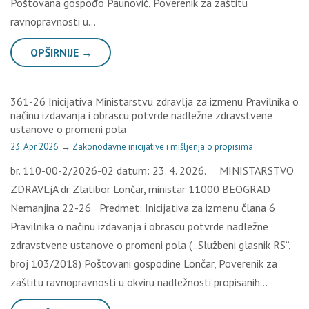
Poštovana gospođo Paunović, Poverenik za zaštitu
ravnopravnosti u…
OPŠIRNIJE →
361-26 Inicijativa Ministarstvu zdravlja za izmenu Pravilnika o
načinu izdavanja i obrascu potvrde nadležne zdravstvene
ustanove o promeni pola
23. Apr 2026.
→
Zakonodavne inicijative i mišljenja o propisima
br. 110-00-2/2026-02 datum: 23. 4. 2026. MINISTARSTVO
ZDRAVLjA dr Zlatibor Lončar, ministar 11000 BEOGRAD
Nemanjina 22-26 Predmet: Inicijativa za izmenu člana 6
Pravilnika o načinu izdavanja i obrascu potvrde nadležne
zdravstvene ustanove o promeni pola ( „Službeni glasnik RS“,
broj 103/2018) Poštovani gospodine Lončar, Poverenik za
zaštitu ravnopravnosti u okviru nadležnosti propisanih…