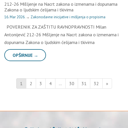
212-26 Mišljenje na Nacrt zakona o izmenama i dopunama
Zakona o ljudskim ćelijama i tkivima
16. Mar 2026.
→
Zakonodavne inicijative i mišljenja o propisima
POVERENIK ZA ZAŠTITU RAVNOPRAVNOSTI Milan
Antonijević 212-26 Mišljenje na Nacrt zakona o izmenama i
dopunama Zakona o ljudskim ćelijama i tkivima
OPŠIRNIJE →
1
2
3
4
…
30
31
32
»