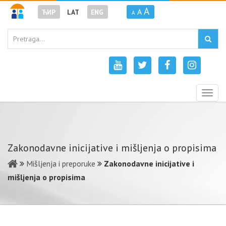
A
A
ЋИР
LAT
ENG
A
Togg
navig
Zakonodavne inicijative i mišljenja o propisima
Mišljenja i preporuke
Zakonodavne inicijative i
mišljenja o propisima