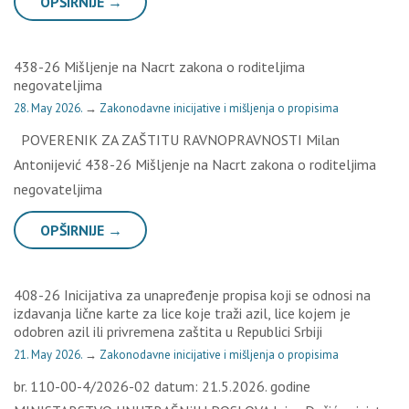
OPŠIRNIJE →
438-26 Mišljenje na Nacrt zakona o roditeljima
negovateljima
28. May 2026.
→
Zakonodavne inicijative i mišljenja o propisima
POVERENIK ZA ZAŠTITU RAVNOPRAVNOSTI Milan
Antonijević 438-26 Mišljenje na Nacrt zakona o roditeljima
negovateljima
OPŠIRNIJE →
408-26 Inicijativa za unapređenje propisa koji se odnosi na
izdavanja lične karte za lice koje traži azil, lice kojem je
odobren azil ili privremena zaštita u Republici Srbiji
21. May 2026.
→
Zakonodavne inicijative i mišljenja o propisima
br. 110-00-4/2026-02 datum: 21.5.2026. godine