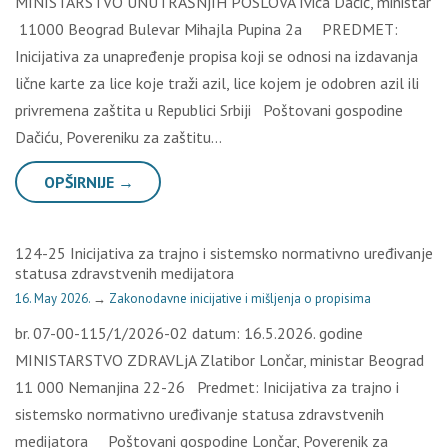
MINISTARSTVO UNUTRAŠNjIH POSLOVA Ivica Dačić, ministar
11000 Beograd Bulevar Mihajla Pupina 2a PREDMET:
Inicijativa za unapređenje propisa koji se odnosi na izdavanja
lične karte za lice koje traži azil, lice kojem je odobren azil ili
privremena zaštita u Republici Srbiji Poštovani gospodine
Dačiću, Povereniku za zaštitu…
OPŠIRNIJE →
124-25 Inicijativa za trajno i sistemsko normativno uređivanje
statusa zdravstvenih medijatora
16. May 2026.
→
Zakonodavne inicijative i mišljenja o propisima
br. 07-00-115/1/2026-02 datum: 16.5.2026. godine
MINISTARSTVO ZDRAVLjA Zlatibor Lončar, ministar Beograd
11 000 Nemanjina 22-26 Predmet: Inicijativa za trajno i
sistemsko normativno uređivanje statusa zdravstvenih
medijatora Poštovani gospodine Lončar, Poverenik za