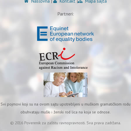
Naslovna
|
Kontakt
|
Mapa sajta
Partneri:
Svi pojmovi koji su na ovom sajtu upotrebljeni u muškom gramatičkom rodu
obuhvataju muški i ženski rod lica na koja se odnose.
© 2016 Poverenik za zaštitu ravnopravnosti. Sva prava zadržana.