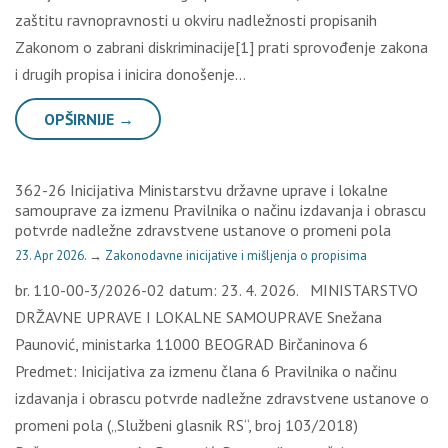
zaštitu ravnopravnosti u okviru nadležnosti propisanih
Zakonom o zabrani diskriminacije[1] prati sprovođenje zakona
i drugih propisa i inicira donošenje…
OPŠIRNIJE →
362-26 Inicijativa Ministarstvu državne uprave i lokalne
samouprave za izmenu Pravilnika o načinu izdavanja i obrascu
potvrde nadležne zdravstvene ustanove o promeni pola
23. Apr 2026.
→
Zakonodavne inicijative i mišljenja o propisima
br. 110-00-3/2026-02 datum: 23. 4. 2026. MINISTARSTVO
DRŽAVNE UPRAVE I LOKALNE SAMOUPRAVE Snežana
Paunović, ministarka 11000 BEOGRAD Birčaninova 6
Predmet: Inicijativa za izmenu člana 6 Pravilnika o načinu
izdavanja i obrascu potvrde nadležne zdravstvene ustanove o
promeni pola („Službeni glasnik RS“, broj 103/2018)