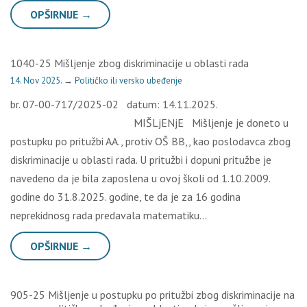
OPŠIRNIJE →
1040-25 Mišljenje zbog diskriminacije u oblasti rada
14. Nov 2025.
→
Političko ili versko ubeđenje
br. 07-00-717/2025-02 datum: 14.11.2025.
MIŠLjENjE Mišljenje je doneto u
postupku po pritužbi AA., protiv OŠ BB,, kao poslodavca zbog
diskriminacije u oblasti rada. U pritužbi i dopuni pritužbe je
navedeno da je bila zaposlena u ovoj školi od 1.10.2009.
godine do 31.8.2025. godine, te da je za 16 godina
neprekidnosg rada predavala matematiku…
OPŠIRNIJE →
905-25 Mišljenje u postupku po pritužbi zbog diskriminacije na