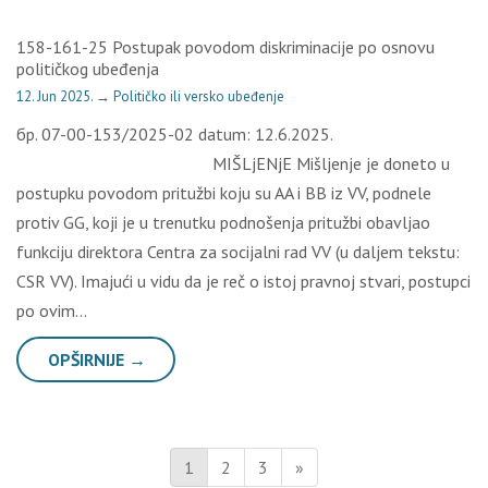
158-161-25 Postupak povodom diskriminacije po osnovu
političkog ubeđenja
12. Jun 2025.
→
Političko ili versko ubeđenje
бр. 07-00-153/2025-02 datum: 12.6.2025.
MIŠLjENjE Mišljenje je doneto u
postupku povodom pritužbi koju su AA i BB iz VV, podnele
protiv GG, koji je u trenutku podnošenja pritužbi obavljao
funkciju direktora Centra za socijalni rad VV (u daljem tekstu:
CSR VV). Imajući u vidu da je reč o istoj pravnoj stvari, postupci
po ovim…
OPŠIRNIJE →
1
2
3
»