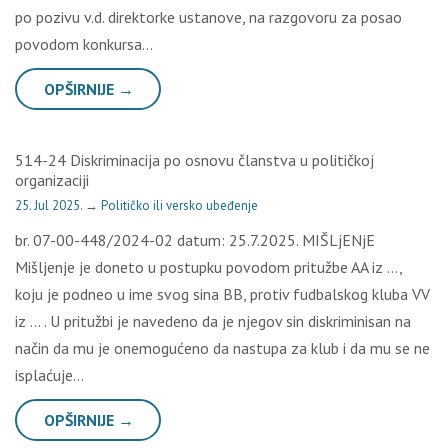
po pozivu v.d. direktorke ustanove, na razgovoru za posao
povodom konkursa…
OPŠIRNIJE →
514-24 Diskriminacija po osnovu članstva u političkoj
organizaciji
25. Jul 2025.
→
Političko ili versko ubeđenje
br. 07-00-448/2024-02 datum: 25.7.2025. MIŠLjENjE
Mišljenje je doneto u postupku povodom pritužbe AA iz …,
koju je podneo u ime svog sina BB, protiv fudbalskog kluba VV
iz … . U pritužbi je navedeno da je njegov sin diskriminisan na
način da mu je onemogućeno da nastupa za klub i da mu se ne
isplaćuje…
OPŠIRNIJE →