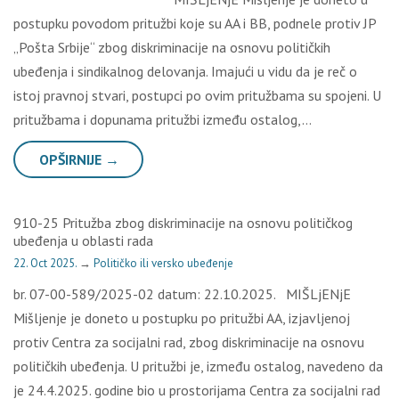
postupku povodom pritužbi koje su AA i BB, podnele protiv JP
„Pošta Srbije“ zbog diskriminacije na osnovu političkih
ubeđenja i sindikalnog delovanja. Imajući u vidu da je reč o
istoj pravnoj stvari, postupci po ovim pritužbama su spojeni. U
pritužbama i dopunama pritužbi između ostalog,…
OPŠIRNIJE →
910-25 Pritužba zbog diskriminacije na osnovu političkog
ubeđenja u oblasti rada
22. Oct 2025.
→
Političko ili versko ubeđenje
br. 07-00-589/2025-02 datum: 22.10.2025. MIŠLjENjE
Mišljenje je doneto u postupku po pritužbi AA, izjavljenoj
protiv Centra za socijalni rad, zbog diskriminacije na osnovu
političkih ubeđenja. U pritužbi je, između ostalog, navedeno da
je 24.4.2025. godine bio u prostorijama Centra za socijalni rad