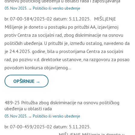
osnovu političkog ubeđenja u oblasti rada i zapošljavanja
05. Nov 2025.
→
Političko ili versko ubeđenje
br. 07-00-584/2025-02 datum: 5.11.2025. MIŠLjENjE
Mišljenje je doneto u postupku po pritužbi AA, izjavljenoj
protiv Centra za socijalni rad, zbog diskriminacije na osnovu
političkih ubeđenja. U pritužbi je, između ostalog, navedeno da
je 24.4.2025. godine, bila u prostorijama Centra za socijalni
rad, po pozivu v.d. direktorke ustanove, na razgovoru za posao
povodom konkursa objavljenog…
OPŠIRNIJE →
489-25 Pritužba zbog diskriminacije na osnovu političkog
ubeđenja u oblasti rada
05. Nov 2025.
→
Političko ili versko ubeđenje
br. 07-00-459/2025-02 datum: 5.11.2025.
MIŠLjENjE Mišljenje je doneto u