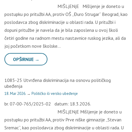
MIŠLjENjE Mišljenje je doneto u
postupku po pritužbi AA, protiv OŠ „Đuro Strugar“ Beograd, kao
poslodavca zbog diskriminacije u oblasti rada. U pritužbi i
dopuni pritužbe je navela da je bila zaposlena u ovoj školi
četiri godine na radnom mestu nastavnice ruskog jezika, ali da
joj početkom nove školske…
OPŠIRNIJE →
1085-25 Utvrđena diskriminacija na osnovu političkog
ubeđenja
18. Mar 2026.
→
Političko ili versko ubeđenje
br. 07-00-765/2025-02 datum: 18.3.2026.
MIŠLjENjE Mišljenje je doneto u
postupku po pritužbi AA, protiv Prve niške gimnazije „Stevan
Sremac“, kao poslodavca zbog diskriminacije u oblasti rada. U