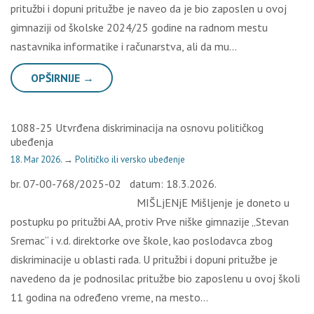
pritužbi i dopuni pritužbe je naveo da je bio zaposlen u ovoj
gimnaziji od školske 2024/25 godine na radnom mestu
nastavnika informatike i računarstva, ali da mu…
OPŠIRNIJE →
1088-25 Utvrđena diskriminacija na osnovu političkog
ubeđenja
18. Mar 2026.
→
Političko ili versko ubeđenje
br. 07-00-768/2025-02 datum: 18.3.2026.
MIŠLjENjE Mišljenje je doneto u
postupku po pritužbi AA, protiv Prve niške gimnazije „Stevan
Sremac“ i v.d. direktorke ove škole, kao poslodavca zbog
diskriminacije u oblasti rada. U pritužbi i dopuni pritužbe je
navedeno da je podnosilac pritužbe bio zaposlenu u ovoj školi
11 godina na određeno vreme, na mesto…