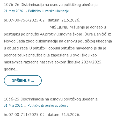
1076-26 Diskriminacija na osnovu političkog ubeđenja
21. May 2026.
→
Političko ili versko ubeđenje
br. 07-00-756/2025-02 datum: 21.5.2026.
MIŠLjENjE Mišljenje je doneto u
postupku po pritužbi AA protiv Osnovne škole „Đura Daničić“ iz
Novog Sada zbog diskriminacije na osnovu političkog ubeđenja
u oblasti rada. U pritužbi i dopuni pritužbe navedeno je da je
podnositeljka pritužbe bila zaposlena u ovoj školi kao
nastavnica razredne nastave tokom školske 2024/2025.
godine…
OPŠIRNIJE →
1036-25 Diskriminacija na osnovu političkog ubeđenja
31. Mar 2026.
→
Političko ili versko ubeđenje
br. 07-00-711/2025-02 datum: 31.3.2026.