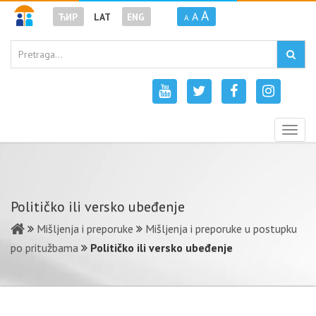
A
A
ЋИР
LAT
ENG
A
Togg
navig
Političko ili versko ubeđenje
Mišljenja i preporuke
Mišljenja i preporuke u postupku
po pritužbama
Političko ili versko ubeđenje