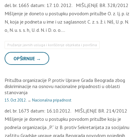
del. br. 1665 datum: 17. 10. 2012. MIŠLjENjE BR. 328/2012
Mišljenje je doneto u postupku povodom pritužbe O. z. lj. p. iz
N, koja je podneta u ime i uz saglasnost C. z. s. ž. i. Niš, U. p. N.
o, N. u. s. s. h, U. d. N. i D. o. o….
Pružanje javnih usluga i korišćenje objekata i površina
OPŠIRNIJE →
Pritužba organizacije P. protiv Uprave Grada Beograda zbog
diskriminacije na osnovu nacionalne pripadnosti u oblasti
stanovanja
15. Oct 2012.
→
Nacionalna pripadnost
del. br. 1673 datum: 16.10.2012. MIŠLjENjE BR. 214/2012
Mišljenje je doneto u postupku povodom pritužbe koju je
podnela organizacija „P.“ iz B. protiv Sekretarijata za socijalnu
zaštitu Gradske uprave grada Beograda povodom pojedinih