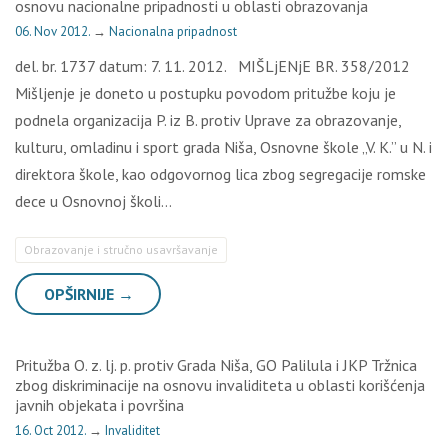
osnovu nacionalne pripadnosti u oblasti obrazovanja
06. Nov 2012.
→
Nacionalna pripadnost
del. br. 1737 datum: 7. 11. 2012. MIŠLjENjE BR. 358/2012
Mišljenje je doneto u postupku povodom pritužbe koju je
podnela organizacija P. iz B. protiv Uprave za obrazovanje,
kulturu, omladinu i sport grada Niša, Osnovne škole „V. K.” u N. i
direktora škole, kao odgovornog lica zbog segregacije romske
dece u Osnovnoj školi…
Obrazovanje i stručno usavršavanje
OPŠIRNIJE →
Pritužba O. z. lj. p. protiv Grada Niša, GO Palilula i JKP Tržnica
zbog diskriminacije na osnovu invaliditeta u oblasti korišćenja
javnih objekata i površina
16. Oct 2012.
→
Invaliditet