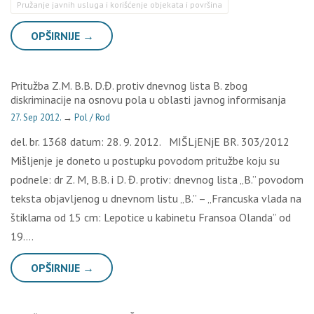
Pružanje javnih usluga i korišćenje objekata i površina
OPŠIRNIJE →
Pritužba Z.M. B.B. D.Đ. protiv dnevnog lista B. zbog
diskriminacije na osnovu pola u oblasti javnog informisanja
27. Sep 2012.
→
Pol / Rod
del. br. 1368 datum: 28. 9. 2012. MIŠLjENjE BR. 303/2012
Mišljenje je doneto u postupku povodom pritužbe koju su
podnele: dr Z. M, B.B. i D. Đ. protiv: dnevnog lista „B.” povodom
teksta objavljenog u dnevnom listu „B.” – „Francuska vlada na
štiklama od 15 cm: Lepotice u kabinetu Fransoa Olanda” od
19….
OPŠIRNIJE →