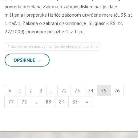
povreda odredaba Zakona o zabrani diskriminacije, daje
mišljenja i preporuke i izriče zakonom utvrđene mere (čl. 33. st.
1. tač. 1. Zakona o zabrani diskriminacije „Sl. glasnik RS” br.
22/2009), povodom pritužbe O. z. lj. p….
Pružanje javnih usluga i korišćenje objekata i površina
OPŠIRNIJE →
«
1
2
3
…
72
73
74
75
76
77
78
…
83
84
85
»