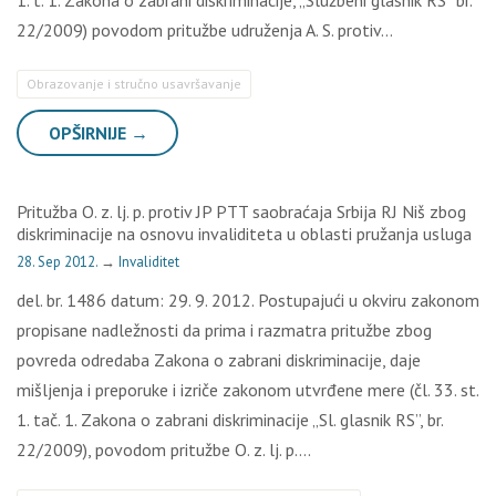
1. t. 1. Zakona o zabrani diskriminacije, „Službeni glasnik RS” br.
22/2009) povodom pritužbe udruženja A. S. protiv…
Obrazovanje i stručno usavršavanje
OPŠIRNIJE →
Pritužba O. z. lj. p. protiv JP PTT saobraćaja Srbija RJ Niš zbog
diskriminacije na osnovu invaliditeta u oblasti pružanja usluga
28. Sep 2012.
→
Invaliditet
del. br. 1486 datum: 29. 9. 2012. Postupajući u okviru zakonom
propisane nadležnosti da prima i razmatra pritužbe zbog
povreda odredaba Zakona o zabrani diskriminacije, daje
mišljenja i preporuke i izriče zakonom utvrđene mere (čl. 33. st.
1. tač. 1. Zakona o zabrani diskriminacije „Sl. glasnik RS”, br.
22/2009), povodom pritužbe O. z. lj. p….