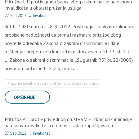
Pritužba L.P. protiv grada Šapca zbog diskriminacije na osnovu
invaliditeta u oblasti pružanja usluga
27. Sep 2012.
→
Invaliditet
del. br. 1480 datum: 28. 9. 2012. Postupajući u okviru zakonom
propisane nadležnosti da prima i razmatra pritužbe zbog
povrede odredaba Zakona o zabrani diskriminacije i daje
mišljenja i preporuke u konkretnim slučajevima (čl. 33. st. 1. t.
1. Zakona o zabrani diskriminacije, „Sl. glasnik RS”, br. 22/2009)
povodom pritužbe L. P. iz Š, protiv…
Pružanje javnih usluga i korišćenje objekata i površina
OPŠIRNIJE →
Pritužba A.T. protiv privrednog društva V. H. zbog diskriminacije
na osnovu invaliditeta u oblasti rada i zapošljavanja
27. Sep 2012.
→
Invaliditet