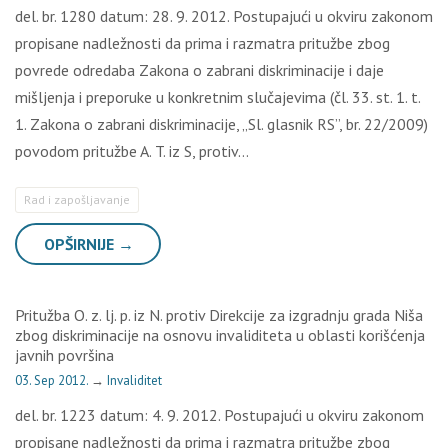
del. br. 1280 datum: 28. 9. 2012. Postupajući u okviru zakonom
propisane nadležnosti da prima i razmatra pritužbe zbog
povrede odredaba Zakona o zabrani diskriminacije i daje
mišljenja i preporuke u konkretnim slučajevima (čl. 33. st. 1. t.
1. Zakona o zabrani diskriminacije, „Sl. glasnik RS”, br. 22/2009)
povodom pritužbe A. T. iz S, protiv…
Rad i zapošljavanje
OPŠIRNIJE →
Pritužba O. z. lj. p. iz N. protiv Direkcije za izgradnju grada Niša
zbog diskriminacije na osnovu invaliditeta u oblasti korišćenja
javnih površina
03. Sep 2012.
→
Invaliditet
del. br. 1223 datum: 4. 9. 2012. Postupajući u okviru zakonom
propisane nadležnosti da prima i razmatra pritužbe zbog