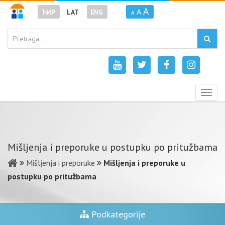
A
A
ЋИР
LAT
ENG
A
Togg
navig
Mišljenja i preporuke u postupku po pritužbama
Mišljenja i preporuke
Mišljenja i preporuke u
postupku po pritužbama
Podkategorije