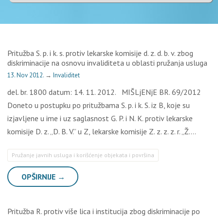
Pritužba S. p. i k. s. protiv lekarske komisije d. z. d. b. v. zbog
diskriminacije na osnovu invaliditeta u oblasti pružanja usluga
13. Nov 2012.
→
Invaliditet
del. br. 1800 datum: 14. 11. 2012. MIŠLjENjE BR. 69/2012
Doneto u postupku po pritužbama S. p. i k. S. iz B, koje su
izjavljene u ime i uz saglasnost G. P. i N. K. protiv lekarske
komisije D. z. „D. B. V.” u Z, lekarske komisije Z. z. z. z. r. „Ž….
Pružanje javnih usluga i korišćenje objekata i površina
OPŠIRNIJE →
Pritužba R. protiv više lica i institucija zbog diskriminacije po