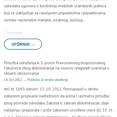
odredaba ugovora o korišćenju mobilnih stambenih jedinica
koji se zaključuje sa raseljenim pripadnicima i pripadnicama
romske nacionalne manjine, istaknog „kućnog…
Stanovanje
OPŠIRNIJE →
Pritužba udruženja A. S. protiv Pravoslavnog bogoslovskog
fakulteta zbog diskriminacije na osnovu religijskih uverenja u
oblasti obrazovanja
14. Oct 2012.
→
Političko ili versko ubeđenje
del. br. 1065 datum: 15. 10. 2012. Postupajući u okviru
zakonom propisane nadležnosti da prima i razmatra pritužbe
zbog povreda odredaba Zakona o zabrani diskriminacije, daje
mišljenja i preporuke i izriče zakonom utvrđene mere (čl. 33. st.