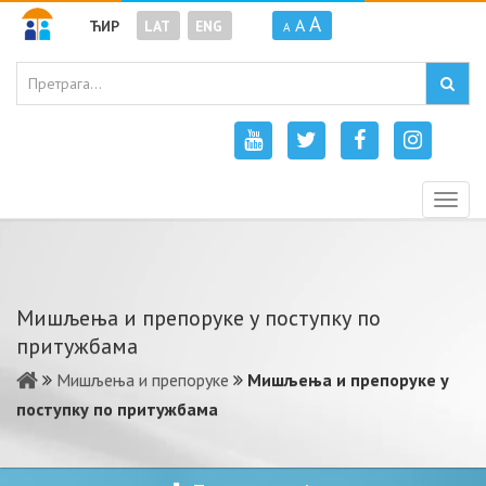
A
A
ЋИР
LAT
ENG
A
Togg
navig
Мишљења и препоруке у поступку по
притужбама
Мишљења и препоруке
Мишљења и препоруке у
поступку по притужбама