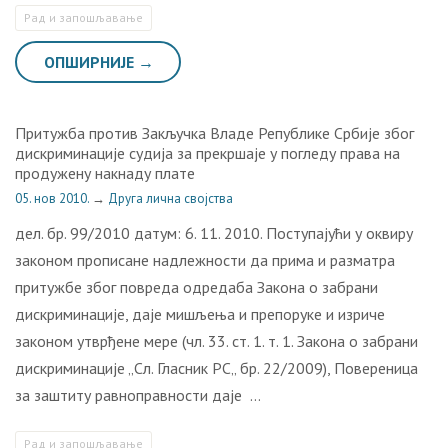
Рaд и зaпoшљaвaњe
ОПШИРНИЈЕ →
Притужба против Закључка Владе Републике Србије због
дискриминације судија за прекршаје у погледу права на
продужену накнаду плате
05. нов 2010.
→
Друга лична својства
дел. бр. 99/2010 датум: 6. 11. 2010. Поступајући у оквиру
законом прописане надлежности да прима и разматра
притужбе због повреда одредаба Закона о забрани
дискриминације, даје мишљења и препоруке и изриче
законом утврђене мере (чл. 33. ст. 1. т. 1. Закона о забрани
дискриминације „Сл. Гласник РС„ бр. 22/2009), Повереница
за заштиту равноправности даје …
Рaд и зaпoшљaвaњe