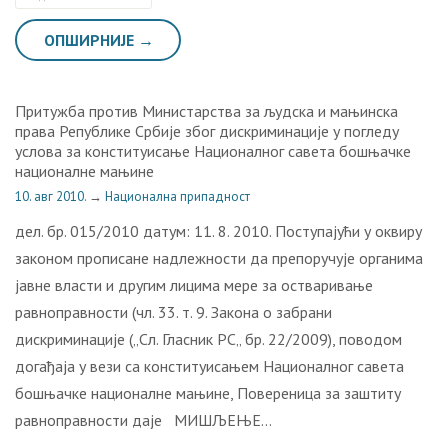
ОПШИРНИЈЕ →
Притужба против Министарства за људска и мањинска
права Републике Србије због дискриминације у погледу
услова за конституисање Националног савета бошњачке
националне мањине
10. авг 2010.
→
Национална припадност
дел. бр. 015/2010 датум: 11. 8. 2010. Поступајући у оквиру
законом прописане надлежности да препоручује органима
јавне власти и другим лицима мере за остваривање
равноправности (чл. 33. т. 9. Закона о забрани
дискриминације („Сл. Гласник РС„ бр. 22/2009), поводом
догађаја у вези са конституисањем Националног савета
бошњачке националне мањине, Повереница за заштиту
равноправности даје МИШЉЕЊЕ…