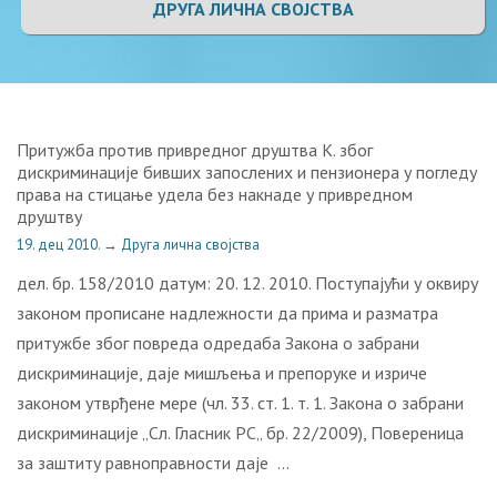
ДРУГА ЛИЧНА СВОЈСТВА
Притужба против привредног друштва К. због
дискриминације бивших запослених и пензионера у погледу
права на стицање удела без накнаде у привредном
друштву
19. дец 2010.
→
Друга лична својства
дел. бр. 158/2010 датум: 20. 12. 2010. Поступајући у оквиру
законом прописане надлежности да прима и разматра
притужбе због повреда одредаба Закона о забрани
дискриминације, даје мишљења и препоруке и изриче
законом утврђене мере (чл. 33. ст. 1. т. 1. Закона о забрани
дискриминације „Сл. Гласник РС„ бр. 22/2009), Повереница
за заштиту равноправности даје …