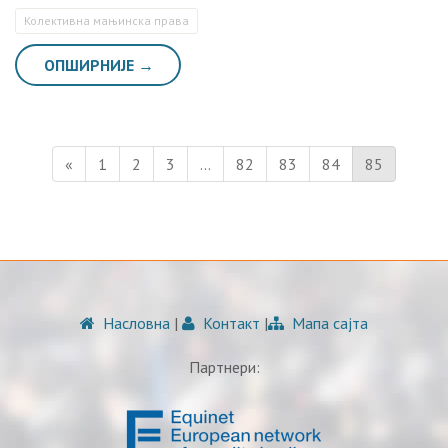
Колективна мањинска права
ОПШИРНИЈЕ →
«
1
2
3
…
82
83
84
85
Насловна
|
Контакт
|
Мапа сајта
Партнери: