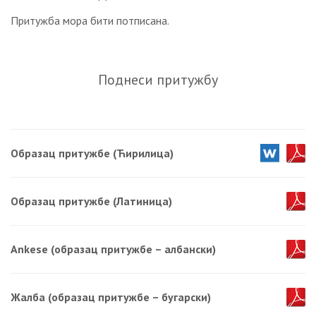
Притужба мора бити потписана.
Поднеси притужбу
Образац притужбе (Ћирилица)
Образац притужбе (Латиница)
Ankese (образац притужбе – албански)
Жалба (образац притужбе – бугарски)