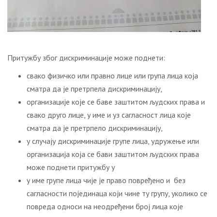
Притужбу због дискриминације може поднети:
свако физичко или правно лице или група лица која
сматра да је претрпела дискриминацију,
организације које се баве заштитом људских права и
свако друго лице, у име и уз сагласност лица које
сматра да је претрпело дискриминацију,
у случају дискриминације групе лица, удружење или
организација која се бави заштитом људских права
може поднети притужбу у
у име групе лица чије је право повређено и без
сагласности појединаца који чине ту групу, уколико се
повреда односи на неодређени број лица које