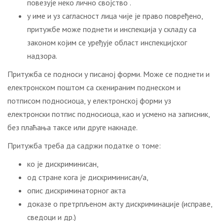
повезује неко лично својство .
у име и уз сагласност лица чије је право повређено,
притужбе може поднети и инспекција у складу са
законом којим се уређује област инспекцијског
надзора.
Притужба се подноси у писаној форми. Може се поднети и
електронском поштом са скенираним поднеском и
потписом подносиоца, у електронској форми уз
електронски потпис подносиоца, као и усмено на записник,
без плаћања таксе или друге накнаде.
Притужба треба да садржи податке о томе:
ко је дискриминисан,
од стране кога је дискриминисан/а,
опис дискриминаторног акта
доказе о претрпљеном акту дискриминације (исправе,
сведоци и др.)