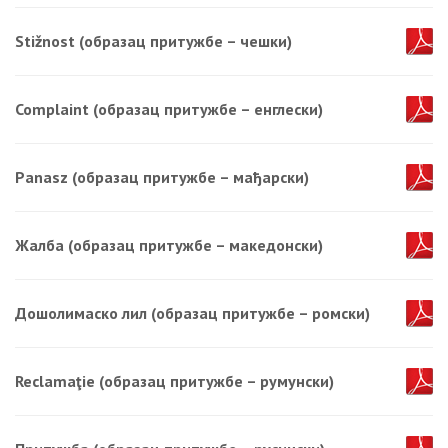
Stižnost (образац притужбе – чешки)
Complaint (образац притужбе – енглески)
Panasz (образац притужбе – мађарски)
Жалба (образац притужбе – македонски)
Дошолимаско лил (образац притужбе – ромски)
Reclamaţie (образац притужбе – румунски)