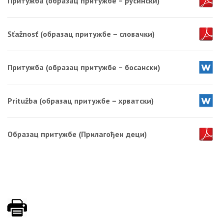
Притужба (образац притужбе – русински)
Sťažnosť (образац притужбе – словачки)
Притужба (образац притужбе – босански)
Pritužba (образац притужбе – хрватски)
Образац притужбе (Прилагођен деци)