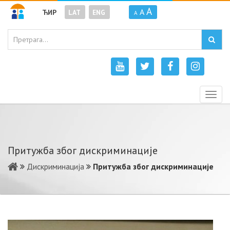
A
A
ЋИР
LAT
ENG
A
Togg
navig
Притужба због дискриминације
Дискриминација
Притужба због дискриминације