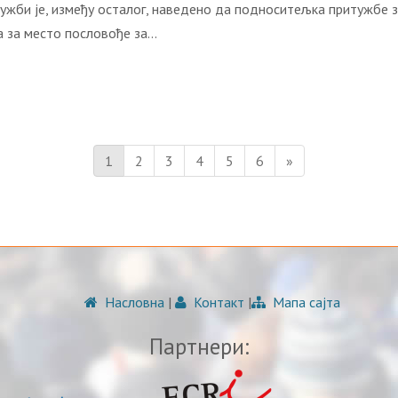
тужби је, између осталог, наведено да подноситељка притужбе з
ла за место пословође за…
1
2
3
4
5
6
»
Насловна
|
Контакт
|
Мапа сајта
Партнери: