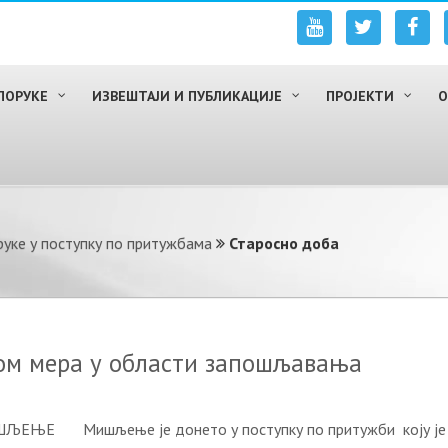
ПОРУКЕ
ИЗВЕШТАЈИ И ПУБЛИКАЦИЈЕ
ПРОЈЕКТИ
О
уке у поступку по притужбама
Старосно доба
ом мера у области запошљавања
ЉЕЊЕ Мишљење је донето у поступку по притужби коју је подн