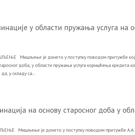
инације у области пружања услуга на о
ЉЕЊЕ Мишљење је донето у поступку поводом притужбе коју ј
 старосног доба, у области пружања услуга коришћења кредита к
да, у складу са…
инација на основу старосног доба у о
ЕЊЕ Мишљење је донето у поступку поводом притужбе А.А. пр