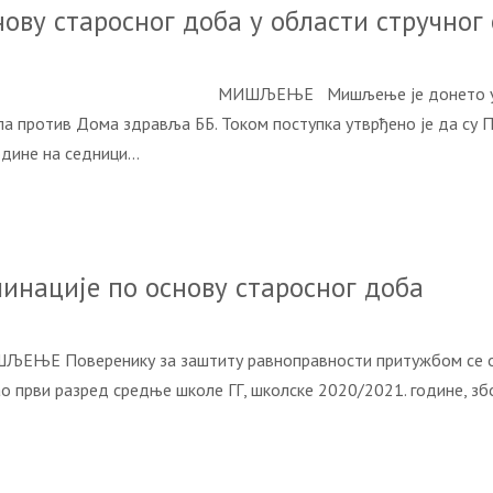
ову старосног доба у области стручно
3. године МИШЉЕЊЕ Мишљење је донето у поступку
ла против Дома здравља ББ. Током поступка утврђено је да су
године на седници…
инације по основу старосног доба
ЉЕЊЕ Поверенику за заштиту равноправности притужбом се обр
писао први разред средње школе ГГ, школске 2020/2021. године, з