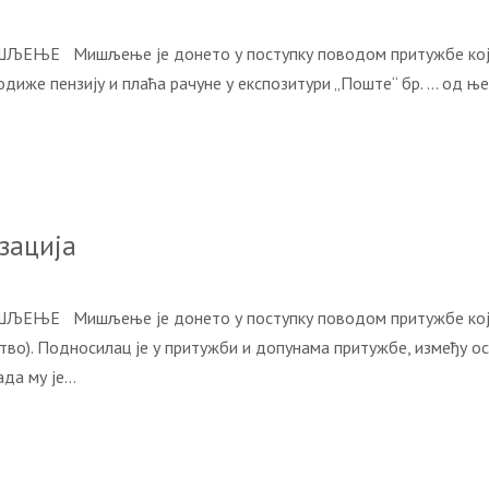
ЉЕЊЕ Мишљење је донето у поступку поводом притужбе коју ј
иже пензију и плаћа рачуне у експозитури „Поште“ бр. … од њен
зација
ШЉЕЊЕ Мишљење је донето у поступку поводом притужбе коју 
во). Подносилац је у притужби и допунама притужбе, између ос
када му је…