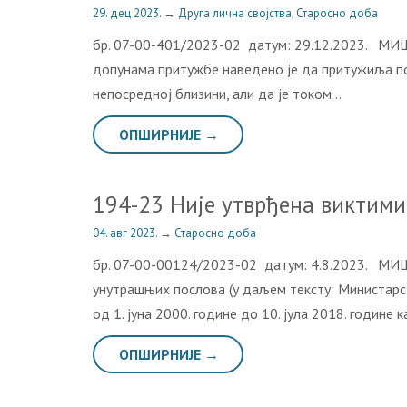
29. дец 2023.
→
Друга лична својства
,
Старосно доба
бр. 07-00-401/2023-02 датум: 29.12.2023. МИШ
допунама притужбе наведено је да притужиља под
непосредној близини, али да је током…
ОПШИРНИЈЕ →
194-23 Није утврђена виктими
04. авг 2023.
→
Старосно доба
бр. 07-00-00124/2023-02 датум: 4.8.2023. МИ
унутрашњих послова (у даљем тексту: Министaрст
од 1. јуна 2000. године до 10. јула 2018. године 
ОПШИРНИЈЕ →