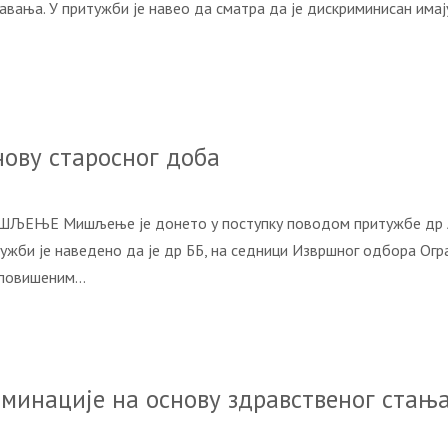
авања. У притужби је навео да сматра да је дискриминисан имај
ову старосног доба
ШЉЕЊЕ Мишљење је донето у поступку поводом притужбе др АА
тужби је наведено да је др ББ, на седници Извршног одбора Ог
, повишеним…
минације на основу здравственог стања