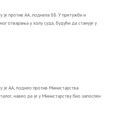
е против AA, поднела ББ. У притужби и
ог отварања у холу суда, будући да станује у
је AA, поднео против Министарства
талог, навео да је у Министарству био запослен