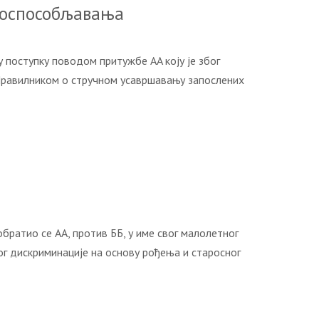
г оспособљавања
 поводом притужбе AA коју је због
 Правилником о стручном усавршавању запослених
атио се АА, против ББ, у име свог малолетног
бог дискриминације на основу рођења и старосног