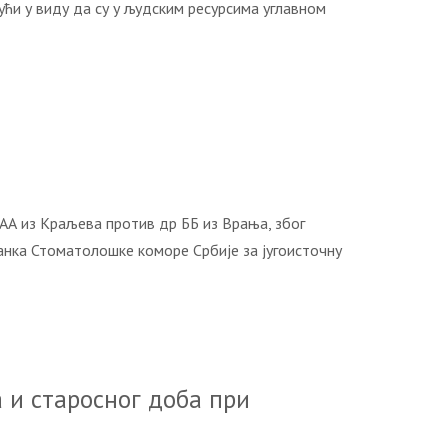
ући у виду да су у људским ресурсима углавном
 из Краљева против др ББ из Врања, због
ранка Стоматолошке коморе Србије за југоисточну
 и старосног доба при