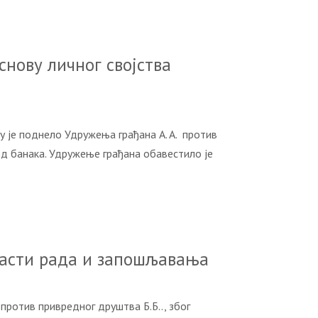
снову личног својства
е поднело Удружења грађана A. A. против
од банака. Удружење грађана обавестило је
бласти рада и запошљавања
отив привредног друштва Б.Б.., због