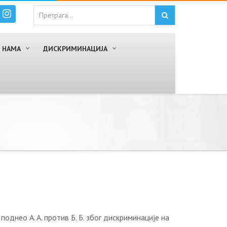
 НАМА
ДИСКРИМИНАЦИЈА
ео A. A. против Б. Б. због дискриминације на