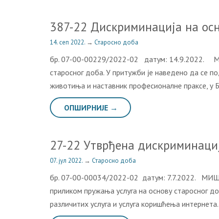
387-22 Дискриминација на осн
14. сеп 2022.
→
Старосно доба
бр. 07-00-00229/2022-02 датум: 14.9.2022. М
старосног доба. У притужби је наведено да се п
животиња и наставник професионалне праксе, у ББ
ОПШИРНИЈЕ →
27-22 Утврђена дискриминациј
07. јул 2022.
→
Старосно доба
бр. 07-00-00034/2022-02 датум: 7.7.2022. МИШ
приликом пружања услуга на основу старосног до
различитих услуга и услуга коришћења интерне