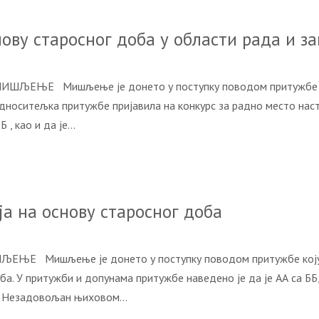
ову старосног доба у области рада и 
ИШЉЕЊЕ Мишљење је донето у поступку поводом притужбе AA 
односитељка притужбе пријавила на конкурс за радно место нас
 , као и да је…
а на основу старосног доба
ЉЕЊЕ Мишљење је донето у поступку поводом притужбе коју је
ба. У притужби и допунама притужбе наведено је да је АА са Б
та. Незадовољан њиховом…