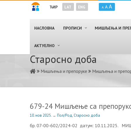
A
A
ЋИР
LAT
ENG
A
НАСЛОВНА
ПРОПИСИ
МИШЉЕЊА И ПРЕ
AКТУЕЛНО
Старосно доба
Мишљења и препоруке
Мишљења и препор
679-24 Мишљење са препорук
10. нов 2025.
→
Пол/Род
,
Старосно доба
бр. 07-00-602/2024-02 датум: 10.11.2025. МИШ