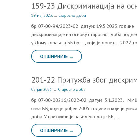
159-23 Дискриминација на осн
19. мај 2023.
→
Старосно доба
бр. 07-00-94/2023-02 датум: 19.5.202
дискриминације на основу старосног доба подне
у Дому здравља ББ бр. …, који је донет … 2022. 
ОПШИРНИЈЕ →
201-22 Притужба због дискрим
05. јан 2023.
→
Старосно доба
бр. 07-00-00216/2022-02 датум: 5.1.2023. МИШ
сина ВВ, који је рођен 2005. године и који је у
доба. У притужби је наведено да је ББ, …
ОПШИРНИЈЕ →