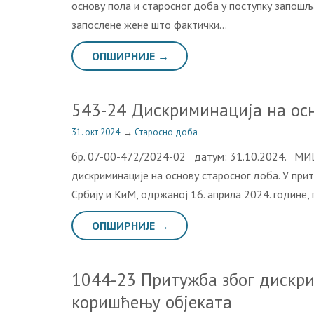
основу пола и старосног доба у поступку запошљ
запослене жене што фактички…
ОПШИРНИЈЕ →
543-24 Дискриминација на осн
31. окт 2024.
→
Старосно доба
бр. 07-00-472/2024-02 датум: 31.10.2024. МИ
дискриминације на основу старосног доба. У при
Србију и КиМ, одржаној 16. априла 2024. године
ОПШИРНИЈЕ →
1044-23 Притужба због дискри
коришћењу објеката