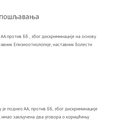
запошљавања
против ББ , због дискриминације на основу
тавник Епизиоотиологије, наставник Болести
 поднеo AA, против ББ, због дискриминације
Б, имао закључена два уговора о коришћењу