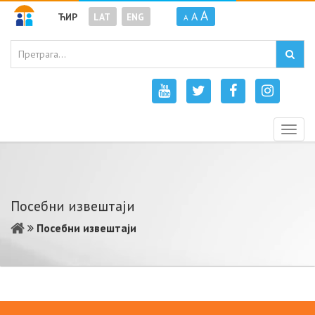
A
A
ЋИР
LAT
ENG
A
Togg
navig
Посебни извештаји
Посебни извештаји