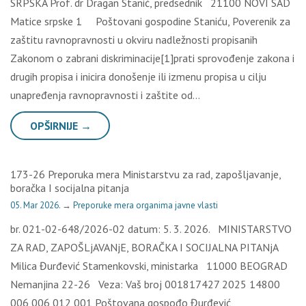
SRPSKA Prof. dr Dragan Stanić, predsednik 21100 NOVI SAD
Matice srpske 1 Poštovani gospodine Staniću, Poverenik za
zaštitu ravnopravnosti u okviru nadležnosti propisanih
Zakonom o zabrani diskriminacije[1]prati sprovođenje zakona i
drugih propisa i inicira donošenje ili izmenu propisa u cilju
unapređenja ravnopravnosti i zaštite od…
OPŠIRNIJE →
173-26 Preporuka mera Ministarstvu za rad, zapošljavanje,
boračka I socijalna pitanja
05. Mar 2026.
→
Preporuke mera organima javne vlasti
br. 021-02-648/2026-02 datum: 5. 3. 2026. MINISTARSTVO
ZA RAD, ZAPOŠLjAVANjE, BORAČKA I SOCIJALNA PITANjA
Milica Đurđević Stamenkovski, ministarka 11000 BEOGRAD
Nemanjina 22-26 Veza: Vaš broj 001817427 2025 14800
006 006 012 001 Poštovana gospođo Đurđević