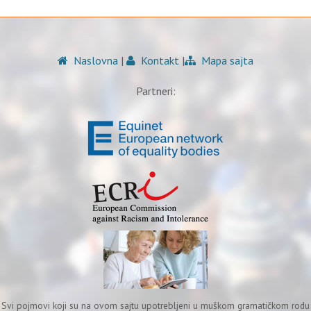
Naslovna
|
Kontakt
|
Mapa sajta
Partneri:
Svi pojmovi koji su na ovom sajtu upotrebljeni u muškom gramatičkom rodu