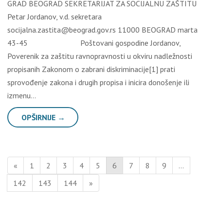
GRAD BEOGRAD SEKRETARIJAT ZA SOCIJALNU ZAŠTITU
Petar Jordanov, v.d. sekretara
socijalna.zastita@beograd.gov.rs 11000 BEOGRAD marta
43-45 Poštovani gospodine Jordanov,
Poverenik za zaštitu ravnopravnosti u okviru nadležnosti
propisanih Zakonom o zabrani diskriminacije[1] prati
sprovođenje zakona i drugih propisa i inicira donošenje ili
izmenu…
OPŠIRNIJE →
«
1
2
3
4
5
6
7
8
9
…
142
143
144
»