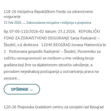
118-26 Inicijativa Republičkom fondu za zdravstveno
osiguranje
25. Feb 2026.
→
Zakonodavne inicijative i mišljenja o propisima
бр. 07-00-110/2026-02 datum: 25.2.2026. REPUBLIČKI
FOND ZA ZDRAVSTVENO OSIGURANjE Sanja Radojević –
Škodrić, v.d. direktora 11040 BEOGRAD Jovana Marinovića br.
2 Poštovana gospođo Radojević – Škodrić, Povereniku za
zaštitu ravnopravnosti se molbom u ime velikog broja
građana koji žive sa dijabetesom obratilo udruženje, a
povodom nejednakog postupanja u ostvarivanju prava na
senzore…
OPŠIRNIJE →
120-26 Preporuka Gradskom centru za socijalni rad Beograd