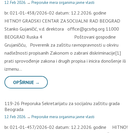
12. Feb 2026.
→
Preporuke mera organima javne vlasti
br. 021-01-458/2026-02 datum: 12.2.2026. godine
HITNO!! GRADSKI CENTAR ZA SOCIJALNI RAD BEOGRAD
Stanko Gujaničić, v.d. direktora office@gcsrbg.org 11000
BEOGRAD Ruska 4 Poštovani gospodine
Grujaničiću, Poverenik za zaštitu ravnopravnosti u okviru
nadležnosti propisanih Zakonom o zabrani diskriminacije[1]
prati sprovođenje zakona i drugih propisa i inicira donošenje ili
izmenu…
OPŠIRNIJE →
119-26 Preporuka Sekretarijatu za socijalnu zaštitu grada
Beograda
12. Feb 2026.
→
Preporuke mera organima javne vlasti
br. 021-01-457/2026-02 datum: 12.2.2026. godine HITNO!