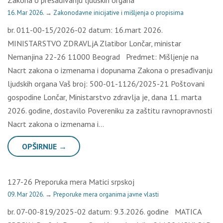
16. Mar 2026.
→
Zakonodavne inicijative i mišljenja o propisima
br. 011-00-15/2026-02 datum: 16.mart 2026.
MINISTARSTVO ZDRAVLjA Zlatibor Lončar, ministar
Nemanjina 22-26 11000 Beograd Predmet: Mišljenje na
Nacrt zakona o izmenama i dopunama Zakona o presađivanju
ljudskih organa Vaš broj: 500-01-1126/2025-21 Poštovani
gospodine Lončar, Ministarstvo zdravlja je, dana 11. marta
2026. godine, dostavilo Povereniku za zaštitu ravnopravnosti
Nacrt zakona o izmenama i…
OPŠIRNIJE →
127-26 Preporuka mera Matici srpskoj
09. Mar 2026.
→
Preporuke mera organima javne vlasti
br. 07-00-819/2025-02 datum: 9.3.2026. godine MATICA