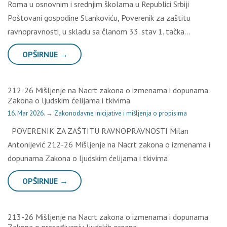
Roma u osnovnim i srednjim školama u Republici Srbiji
Poštovani gospodine Stankoviću, Poverenik za zaštitu
ravnopravnosti, u skladu sa članom 33. stav 1. tačka…
OPŠIRNIJE →
212-26 Mišljenje na Nacrt zakona o izmenama i dopunama
Zakona o ljudskim ćelijama i tkivima
16. Mar 2026.
→
Zakonodavne inicijative i mišljenja o propisima
POVERENIK ZA ZAŠTITU RAVNOPRAVNOSTI Milan
Antonijević 212-26 Mišljenje na Nacrt zakona o izmenama i
dopunama Zakona o ljudskim ćelijama i tkivima
OPŠIRNIJE →
213-26 Mišljenje na Nacrt zakona o izmenama i dopunama
Zakona o presađivanju ljudskih organa