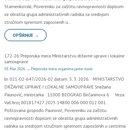
Stamenkovski, Povereniku za zaštitu ravnopravnosti dopisom
se obratila grupa administrativnih radnika sa srednjom
stručnom spremom zaposlenih u…
OPŠIRNIJE →
172-26 Preporuka mera Ministarstvu državne uprave i lokalne
samouprave
05. Mar 2026.
→
Preporuke mera organima javne vlasti
br. 021-02-647/2026-02 datum: 5. 3. 2026. MINISTARSTVO
DRŽAVNE UPRAVE I LOKALNE SAMOUPRAVE Snežana
Paunović, ministarka 11000 BEOGRAD Birčaninova 6 Veza:
Vaš broj 001817427 2025 14800 006 000 012 001
Poštovana gospođo Paunović, Povereniku za zaštitu
ravnopravnosti dopisom se obratila grupa administrativnih
radnika sa srednjom stručnom spremom zaposlenih u centrima