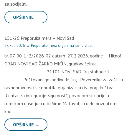
za socijalni…
OPŠIRNIJE →
151-26 Preporuka mera – Novi Sad
27. Feb 2026.
→
Preporuke mera organima javne vlasti
br. 07-00-142/2026-02 datum: 27. 2.2026. godine Hitno!
GRAD NOVI SAD ŽARKO MIĆIN, gradonačelnik
21101 NOVI SAD Trg slobode 1
Poštovani gospodine Mićin, Povereniku za zaštitu
ravnopravnosti se obratila organizacija civilnog društva
„Centar za integracije Sigurnost“, povodom situacije u
romskom naselju u ulici Sime Matavulj, u delu poznatom
kao…
OPŠIRNIJE →