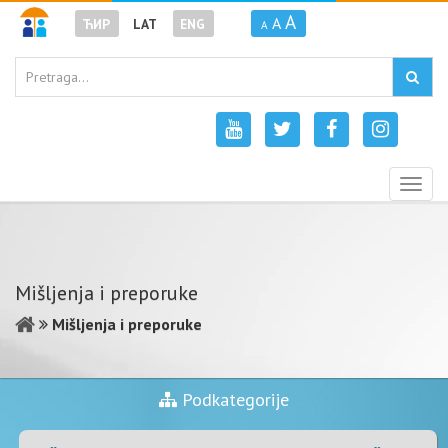
A
A
ЋИР
LAT
ENG
A
Togg
navig
Mišljenja i preporuke
Mišljenja i preporuke
Podkategorije