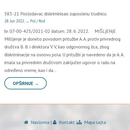
583-21 Poslodavac diskriminisao zaposlenu trudnicu
28. Jun 2022.
→
Pol / Rod
br. 07-00-425/2021-02 datum: 28. 6. 2022. MIŠLjENjE
Mišljenje je doneto povodom pritužbe A. A. protiv privrednog
društva B. B. i direktora V. V, kao odgovornog lica, zbog
diskriminacije na osnovu pola. U pritužbi je navedeno da je A. A.
imala sa privrednim društvom zaključen ugovor o radu na
određeno vreme, kao i da…
OPŠIRNIJE →
Naslovna
|
Kontakt
|
Mapa sajta