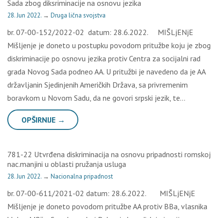
Sada zbog diksriminacije na osnovu jezika
28. Jun 2022.
→
Druga lična svojstva
br. 07-00-152/2022-02 datum: 28.6.2022. MIŠLjENjE
Mišljenje je doneto u postupku povodom pritužbe koju je zbog
diskriminacije po osnovu jezika protiv Centra za socijalni rad
grada Novog Sada podneo AA. U pritužbi je navedeno da je AA
državljanin Sjedinjenih Američkih Država, sa privremenim
boravkom u Novom Sadu, da ne govori srpski jezik, te…
OPŠIRNIJE →
781-22 Utvrđena diskriminacija na osnovu pripadnosti romskoj
nac.manjini u oblasti pružanja usluga
28. Jun 2022.
→
Nacionalna pripadnost
br. 07-00-611/2021-02 datum: 28.6.2022. MIŠLjENjE
Mišljenje je doneto povodom pritužbe AA protiv BBa, vlasnika