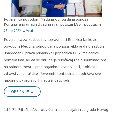
Poverenica povodom Međunarodnog dana ponosa:
Kontinuirano unapređivati prava i položaj LGBT populacije
28. Jun 2022.
→
Vesti
Poverenica za zaštitu ravnopravnosti Brankica Janković
povodom Međunarodnog dana ponosa rekla je da u zaštiti i
unapređenju prava pripadnika i pripadnica LGBT zajednice
pomaka ima, ali da se oni i dalje suočavaju sa diskriminacijom
na radnom mestu, pred organima javne vlasti, u oblasti
zdravstvene zaštite. Poverenik kontinuirano podržava sve
napore u okviru svojih nadležnosti, radi…
OPŠIRNIJE →
136-22 Pritužba AA protiv Centra za socijalni rad grada Novog