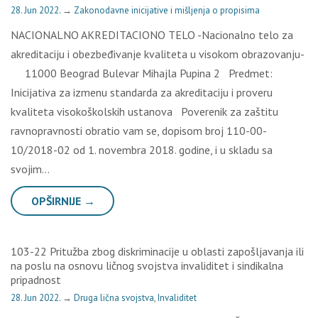
28. Jun 2022.
→
Zakonodavne inicijative i mišljenja o propisima
NACIONALNO AKREDITACIONO TELO -Nacionalno telo za
akreditaciju i obezbeđivanje kvaliteta u visokom obrazovanju-
11000 Beograd Bulevar Mihajla Pupina 2 Predmet:
Inicijativa za izmenu standarda za akreditaciju i proveru
kvaliteta visokoškolskih ustanova Poverenik za zaštitu
ravnopravnosti obratio vam se, dopisom broj 110-00-
10/2018-02 od 1. novembra 2018. godine, i u skladu sa
svojim…
OPŠIRNIJE →
103-22 Pritužba zbog diskriminacije u oblasti zapošljavanja ili
na poslu na osnovu ličnog svojstva invaliditet i sindikalna
pripadnost
28. Jun 2022.
→
Druga lična svojstva
,
Invaliditet