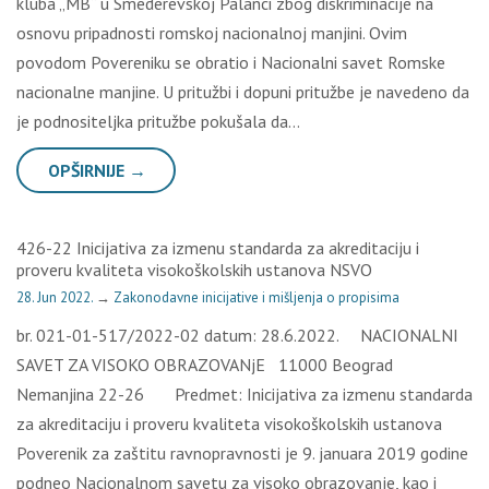
kluba „MB“ u Smederevskoj Palanci zbog diskriminacije na
osnovu pripadnosti romskoj nacionalnoj manjini. Ovim
povodom Povereniku se obratio i Nacionalni savet Romske
nacionalne manjine. U pritužbi i dopuni pritužbe je navedeno da
je podnositeljka pritužbe pokušala da…
OPŠIRNIJE →
426-22 Inicijativa za izmenu standarda za akreditaciju i
proveru kvaliteta visokoškolskih ustanova NSVO
28. Jun 2022.
→
Zakonodavne inicijative i mišljenja o propisima
br. 021-01-517/2022-02 datum: 28.6.2022. NACIONALNI
SAVET ZA VISOKO OBRAZOVANjE 11000 Beograd
Nemanjina 22-26 Predmet: Inicijativa za izmenu standarda
za akreditaciju i proveru kvaliteta visokoškolskih ustanova
Poverenik za zaštitu ravnopravnosti je 9. januara 2019 godine
podneo Nacionalnom savetu za visoko obrazovanje, kao i