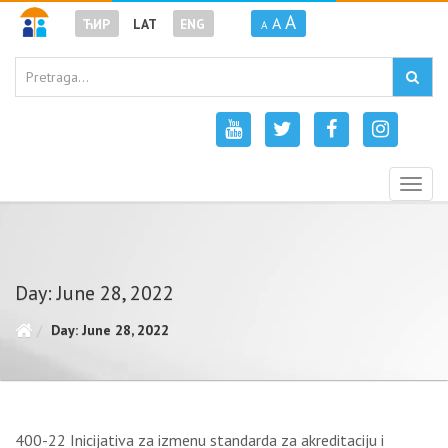
A
A
ЋИР
LAT
ENG
A
Togg
navig
Day: June 28, 2022
Day: June 28, 2022
400-22 Inicijativa za izmenu standarda za akreditaciju i