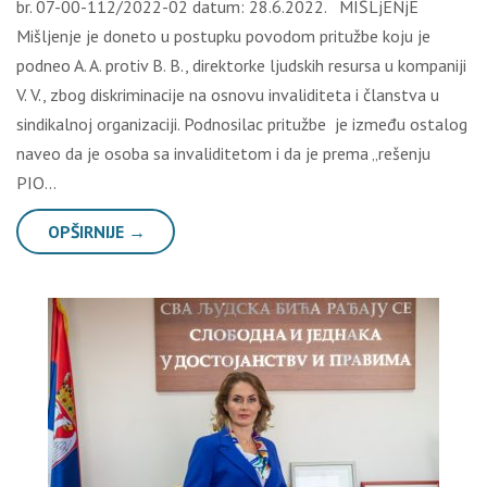
br. 07-00-112/2022-02 datum: 28.6.2022. MIŠLjENjE
Mišljenje je doneto u postupku povodom pritužbe koju je
podneo A. A. protiv B. B., direktorke ljudskih resursa u kompaniji
V. V., zbog diskriminacije na osnovu invaliditeta i članstva u
sindikalnoj organizaciji. Podnosilac pritužbe je između ostalog
naveo da je osoba sa invaliditetom i da je prema „rešenju
PIO…
OPŠIRNIJE →