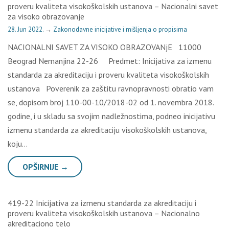
proveru kvaliteta visokoškolskih ustanova – Nacionalni savet
za visoko obrazovanje
28. Jun 2022.
→
Zakonodavne inicijative i mišljenja o propisima
NACIONALNI SAVET ZA VISOKO OBRAZOVANjE 11000
Beograd Nemanjina 22-26 Predmet: Inicijativa za izmenu
standarda za akreditaciju i proveru kvaliteta visokoškolskih
ustanova Poverenik za zaštitu ravnopravnosti obratio vam
se, dopisom broj 110-00-10/2018-02 od 1. novembra 2018.
godine, i u skladu sa svojim nadležnostima, podneo inicijativu
izmenu standarda za akreditaciju visokoškolskih ustanova,
koju…
OPŠIRNIJE →
419-22 Inicijativa za izmenu standarda za akreditaciju i
proveru kvaliteta visokoškolskih ustanova – Nacionalno
akreditaciono telo