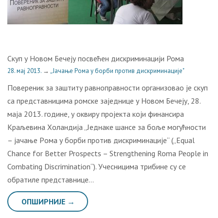
Скуп у Новом Бечеју посвећен дискриминацији Рома
28. мај 2013.
→
„Јачање Рома у борби против дискриминације"
Повереник за заштиту равноправности организовао је скуп
са представницима ромске заједнице у Новом Бечеју, 28.
маја 2013. године, у оквиру пројекта који финансира
Крaљeвина Хoлaндиjа „Jeднaкe шaнсe зa бoљe мoгућнoсти
– jaчaњe Рoмa у бoрби прoтив дискриминaциje“ („Equal
Chance for Better Prospects – Strengthening Roma People in
Combating Discrimination“). Учесницима трибине су се
обратиле представнице…
ОПШИРНИЈЕ →