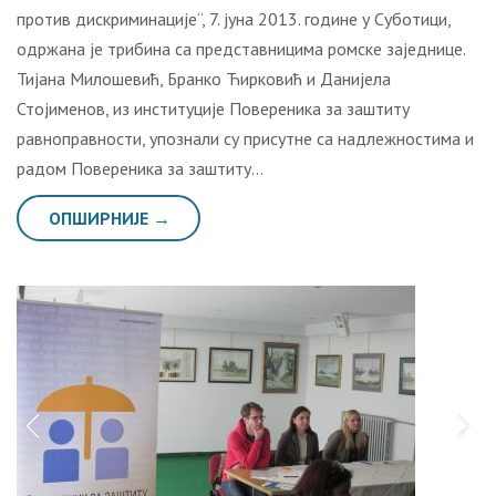
против дискриминације“, 7. јуна 2013. године у Суботици,
одржана је трибина са представницима ромске заједнице.
Тијана Милошевић, Бранко Ћирковић и Данијела
Стојименов, из институције Повереника за заштиту
равноправности, упознали су присутне са надлежностима и
радом Повереника за заштиту…
ОПШИРНИЈЕ →