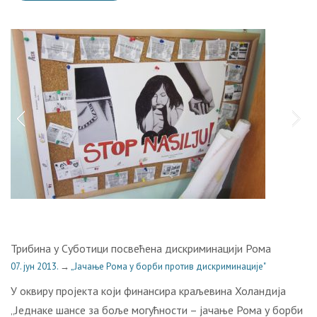
Трибина у Суботици посвећена дискриминацији Рома
07. јун 2013.
→
„Јачање Рома у борби против дискриминације"
У оквиру пројекта који финансира краљевина Холандија
„Једнаке шансе за боље могућности – јачање Рома у борби