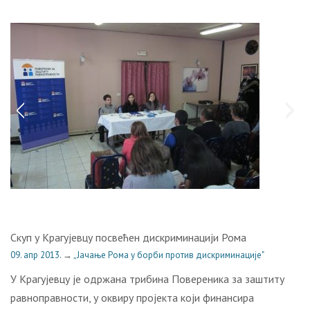
Скуп у Крагујевцу посвећен дискриминацији Рома
09. апр 2013.
→
„Јачање Рома у борби против дискриминације"
У Крагујевцу је одржана трибина Повереника за заштиту
равноправности, у оквиру пројекта који финансира