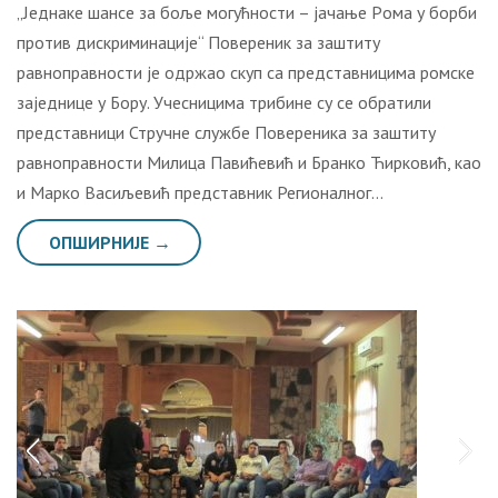
„Jeднaкe шaнсe зa бoљe мoгућнoсти – jaчaњe Рoмa у бoрби
прoтив дискриминaциje“ Повереник за заштиту
равноправности је одржао скуп са представницима ромске
заједнице у Бору. Учесницима трибине су се обратили
представници Стручне службе Повереника за заштиту
равноправности Милица Павићевић и Бранко Ћирковић, као
и Марко Васиљевић представник Регионалног…
ОПШИРНИЈЕ →