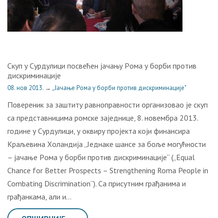
Скуп у Сурдулици посвећен jaчaњу Рoмa у бoрби прoтив
дискриминaциje
08. нов 2013.
→
„Јачање Рома у борби против дискриминације"
Повереник за заштиту равноправности организовао је скуп
са представницима ромске заједнице, 8. новембра 2013.
године у Сурдулици, у оквиру пројекта који финансира
Крaљeвина Хoлaндиjа „Jeднaкe шaнсe зa бoљe мoгућнoсти
– jaчaњe Рoмa у бoрби прoтив дискриминaциje“ („Equal
Chance for Better Prospects – Strengthening Roma People in
Combating Discrimination“). Са присутним грађанима и
грађанкама, али и…