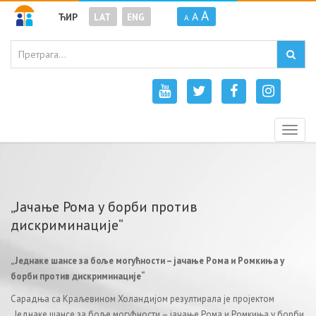
A
A
ЋИР
LAT
ENG
A
Togg
navig
„Јачање Рома у борби против
дискриминације“
„Једнаке шансе за боље могућности – јачање Рома и Ромкиња у
борби против дискриминације“
Сарадња са Краљевином Холандијом резултирала је пројектом
„Једнаке шансе за боље могућности – јачање Рома и Ромкиња у борби