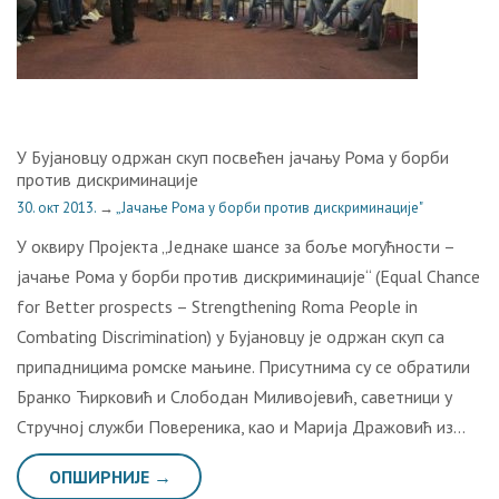
У Бујановцу одржан скуп посвећен јачању Рома у борби
против дискриминације
30. окт 2013.
→
„Јачање Рома у борби против дискриминације"
У оквиру Пројекта „Једнаке шансе за боље могућности –
јачање Рома у борби против дискриминације“ (Equal Chance
for Better prospects – Strengthening Roma People in
Combating Discrimination) у Бујановцу је одржан скуп са
припадницима ромске мањине. Присутнима су се обратили
Бранко Ћирковић и Слободан Миливојевић, саветници у
Стручној служби Повереника, као и Марија Дражовић из…
ОПШИРНИЈЕ →