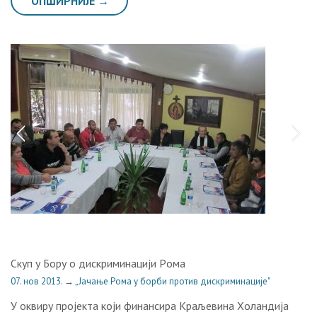
ОПШИРНИЈЕ →
Скуп у Бору о дискриминацији Рoмa
07. нов 2013.
→
„Јачање Рома у борби против дискриминације"
У оквиру пројекта који финансира Крaљeвина Хoлaндиjа