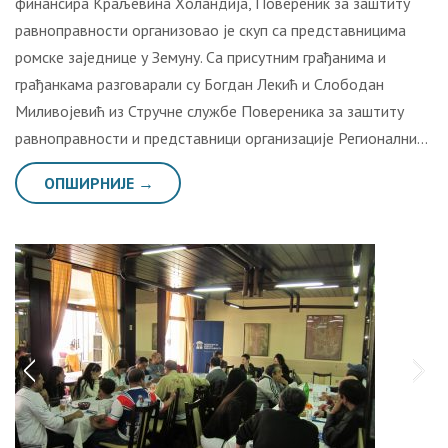
финансира Крaљeвина Хoлaндиjа, Повереник за заштиту
равноправности организовао је скуп са представницима
ромске заједнице у Земуну. Са присутним грађанима и
грађанкама разговарали су Богдан Лекић и Слободан
Миливојевић из Стручне службе Повереника за заштиту
равноправности и представници организације Регионални…
ОПШИРНИЈЕ →