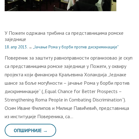
У Пожеги одржана трибина са представницима ромске
заједнице
18. апр 2013.
→
„Јачање Рома у борби против дискриминације"
Повереник за заштиту равноправности организовао је скуп
са представницима ромске заједнице у Пожеги, у оквиру
пројекта који финансира Крaљeвина Хoлaндиjа „Jeднaкe
шaнсe зa бoљe мoгућнoсти – jaчaњe Рoмa у бoрби прoтив
дискриминaциje“ („Equal Chance for Better Prospects –
Strengthening Roma People in Combating Discrimination“).
Осим Иване Филипов и Милице Павићевић, представница
из институције Повереника, са…
ОПШИРНИЈЕ →