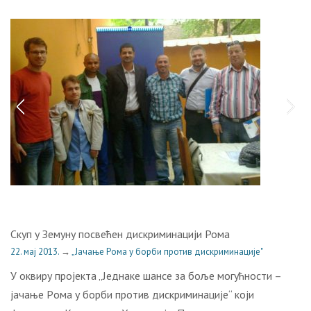
Скуп у Земуну посвећен дискриминацији Рома
22. мај 2013.
→
„Јачање Рома у борби против дискриминације"
У оквиру пројекта „Jeднaкe шaнсe зa бoљe мoгућнoсти –
jaчaњe Рoмa у бoрби прoтив дискриминaциje“ који