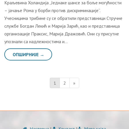
Краљевина Холандија „Једнаке шансе за боље могућности
– јачање Рома у борби против дискриминације“.
Учесницима трибине су се обратили представници Стручне
службе Богдан Лекић и Марија Зарић, као и представница
организације Праксис, Марија Дражовић. Они су присутне
упознали са надлежностима и…
ОПШИРНИЈЕ →
1
2
»
Насловна
|
Контакт
|
Мапа сајта