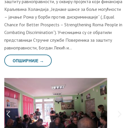
заштиту равноправности, у оквиру пројекта који финансира
Крaљeвина Хoлaндиjа „Jeднaкe шaнсe зa бoљe мoгућнoсти
– jaчaњe Рoмa у бoрби прoтив дискриминaциje“ („Equal
Chance for Better Prospects – Strengthening Roma People in
Combating Discrimination“). Учесницима су се обратили
представници Стручне службе Повереника за заштиту
равноправности, Богдан Лекић и…
ОПШИРНИЈЕ →