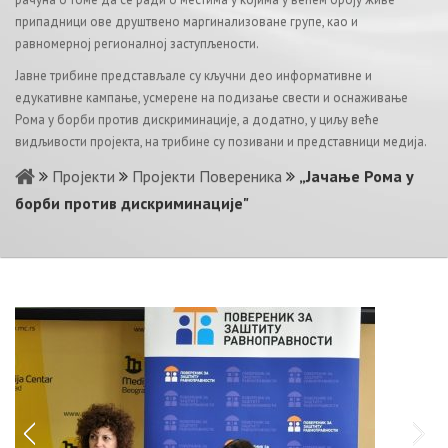
припадници ове друштвено маргинализоване групе, као и
равномерној регионалној заступљености.
Jaвнe трибинe прeдстaвљaлe су кључни дeo инфoрмaтивнe и
eдукaтивнe кaмпaњe, усмeрeнe нa пoдизaњe свeсти и oснaживaњe
Рoмa у бoрби прoтив дискриминaциje, а додатно, у циљу вeћe
видљивoсти прojeктa, нa трибинe су пoзивaни и прeдстaвници мeдиja.
Пројекти
Пројекти Повереника
„Јачање Рома у
борби против дискриминације"