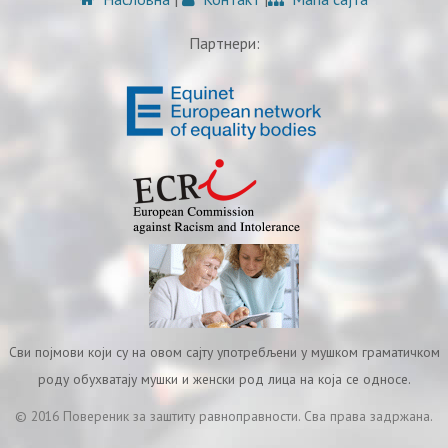
Партнери:
Сви појмови који су на овом сајту употребљени у мушком граматичком
роду обухватају мушки и женски род лица на која се односе.
© 2016 Повереник за заштиту равноправности. Сва права задржана.