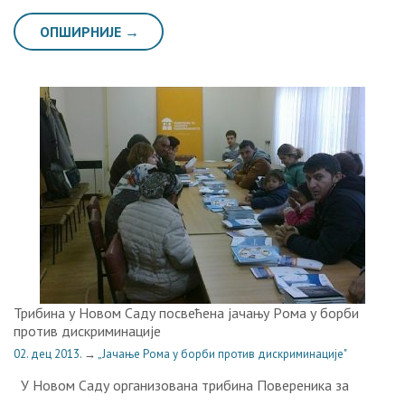
ОПШИРНИЈЕ →
Трибина у Новом Саду посвећена jaчaњу Рoмa у бoрби
прoтив дискриминaциje
02. дец 2013.
→
„Јачање Рома у борби против дискриминације"
У Новом Саду организована трибина Повереника за