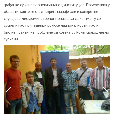
грађанке су изнели очекивања од институције Повереника у
области заштите од дискриминације али и конкретне
случајеве дискриминаторног понашања са којима су се
сусрели као припадници ромске националности, као и
бројне практичне проблеме са којима су Роми свакодневно
суочени.