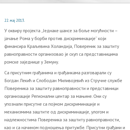
22. мај 2013.
У оквиру пројекта „Jeднaкe шaнсe зa бoљe мoгућнoсти –
jaчaњe Рoмa у бoрби прoтив дискриминaциje“ који
финансира Крaљeвина Хoлaндиjа, Повереник за заштиту
равноправности организовао је скуп са представницима
ромске заједнице у Земуну.
Са присутним грађанима и грађанкама разговарали су
Богдан Лекић и Слободан Миливојевић из Стручне службе
Повереника за заштиту равноправности и представници
организације Регионални центар за мањине. Они су
упознали присутне са појмом дискриминације и
механизмима заштите од дискриминације, улогом и
надлежностима Повереника за заштиту равноправности,
као и са начином подношења притужбе. Присутни грађани и