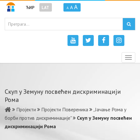
A
A
ЋИР
LAT
A
Togg
navig
Скуп у Земуну посвећен дискриминацији
Рома
Пројекти
Пројекти Повереника
„Јачање Рома у
борби против дискриминације"
Скуп у Земуну посвећен
дискриминацији Рома