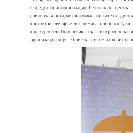
и представник организације Регионалног центра 
равноправности, механизмима заштите од дискрим
конкретне случајеве дискриминаторног поступања
које спроводи Повереник за заштиту равноправн
организација које се баве заштитом њихових пра