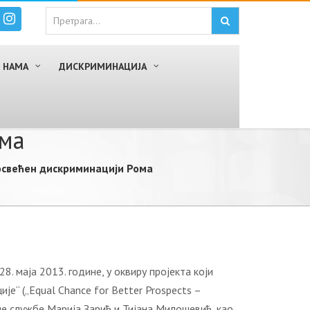
 НАМА
ДИСКРИМИНАЦИЈА
ома
посвећен дискриминацији Рома
. маја 2013. године, у оквиру пројекта који
e“ („Equal Chance for Better Prospects –
чне службе Марија Зарић и Тијана Милошевић, као