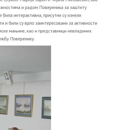
лежностима и радом Повереника за заштиту
 била интерактивна, присутни су изнели
ти и били су врло заинтересовани за активности
мске мањине, као и представници невладиних
тужбу Поверенику.