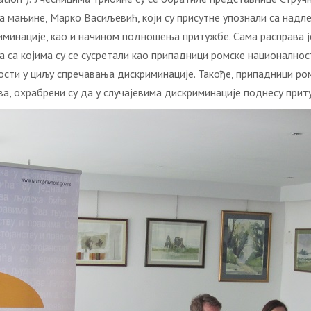
за мањине, Марко Васиљевић, који су присутне упознали са над
инације, као и начином подношења притужбе. Сама расправа је
 са којима су се сусретали као припадници ромске националнос
ости у циљу спречавања дискриминације. Такође, припадници ро
ва, охрабрени су да у случајевима дискриминације поднесу при