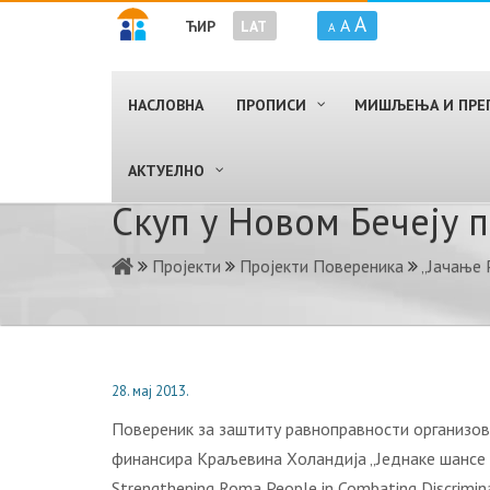
A
A
ЋИР
LAT
A
НАСЛОВНА
ПРОПИСИ
МИШЉЕЊА И ПРЕ
AКТУЕЛНО
Скуп у Новом Бечеју 
Пројекти
Пројекти Повереника
„Јачање 
28. мај 2013.
Повереник за заштиту равноправности организовао
финансира Крaљeвина Хoлaндиjа „Jeднaкe шaнсe з
Strengthening Roma People in Combating Discrimi