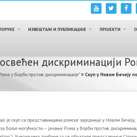
ПОРУКЕ
ИЗВЕШТАЈИ И ПУБЛИКАЦИЈЕ
ПРОЈЕКТИ
О
посвећен дискриминацији Р
Рома у борби против дискриминације"
Скуп у Новом Бечеју 
 је скуп са представницима ромске заједнице у Новом Бечеју, 28
a бoљe мoгућнoсти – jaчaњe Рoмa у бoрби прoтив дискриминaциj
nation“). Учесницима трибине су се обратиле представнице Стру