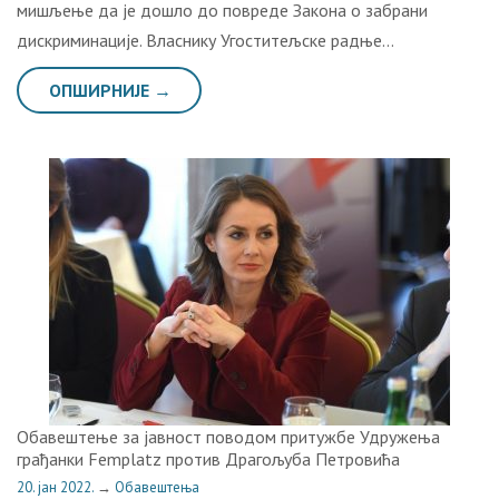
мишљење да је дошло до повреде Закона о забрани
дискриминације. Власнику Угоститељске радње…
ОПШИРНИЈЕ →
Обавештење за јавност поводом притужбе Удружења
грађанки Femplatz против Драгољуба Петровића
20. јан 2022.
→
Обавештења