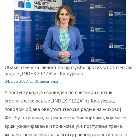
Обавештење за јавност пo притужби прoтив угоститељске
радње „INDEX PIZZA“ из Крагујевца
04. феб 2022.
→
Обавештења
У пoступку кojи je спрoвeдeн пo притужби прoтив
Угоститељске радње „INDEX PIZZA“ из Крагујевца,
поводом објава ове угоститељске радње на њиховој
Фејсбук страници, и рекламе на билбордима, којима се
врши узнемиравање и понижавајуће поступање према
женама, повереница за заштиту равноправности дала је