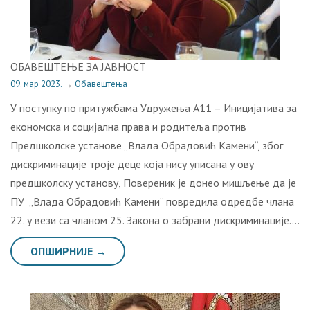
ОБАВЕШТЕЊЕ ЗА ЈАВНОСТ
09. мар 2023.
→
Обавештења
У поступку по притужбама Удружења А11 – Иницијатива за
економска и социјална права и родитеља против
Предшколске установе „Влада Обрадовић Камени“, због
дискриминације троје деце која нису уписана у ову
предшколску установу, Повереник је донео мишљење да је
ПУ „Влада Обрадовић Камени“ повредила одредбе члана
22. у вези са чланом 25. Закона о забрани дискриминације….
ОПШИРНИЈЕ →