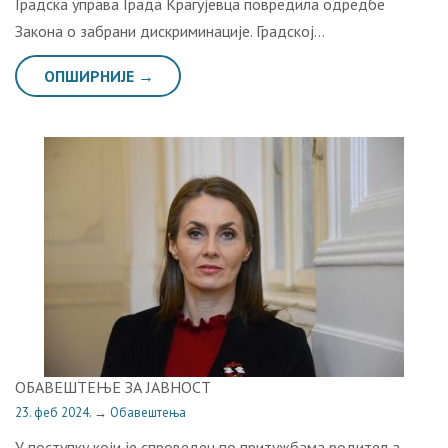
Градска управа Града Крагујевца повредила одредбе
Закона о забрани дискриминације. Градској…
ОПШИРНИЈЕ →
ОБАВЕШТЕЊЕ ЗА ЈАВНОСТ
23. феб 2024.
→
Обавештења
У поступку који је спроведен по притужбама родитеља