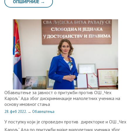
ОПШИРНИЈЕ →
Обавештење за јавност о притужби против ОШ „Чех
Карољ“ Ада због дискриминације малолетних ученика на
основу имовног стања
28. феб 2022.
→
Обавештења
У поступку који je спроведен против директорке и ОШ „Чех
Карољ“ Ада по притужби мајке малолетних ученика због