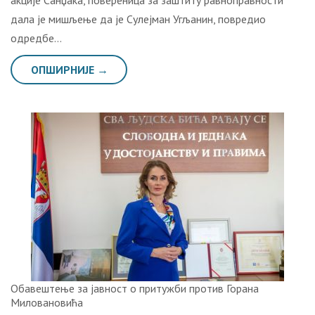
акције Санџака, повереница за заштиту равноправности
дала је мишљење да је Сулејман Угљанин, повредио
одредбе…
ОПШИРНИЈЕ →
Обавештење за јавност о притужби против Горана
Миловановића