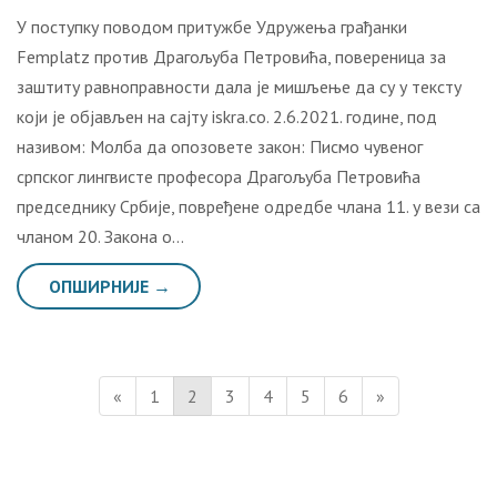
У поступку поводом притужбе Удружења грађанки
Femplatz против Драгољуба Петровића, повереница за
заштиту равноправности дала је мишљење да су у тексту
који је објављен на сајту iskra.co. 2.6.2021. године, под
називом: Молба да опозовете закон: Писмо чувеног
српског лингвисте професора Драгољуба Петровића
председнику Србије, повређене одредбе члана 11. у вези са
чланом 20. Закона о…
ОПШИРНИЈЕ →
«
1
2
3
4
5
6
»