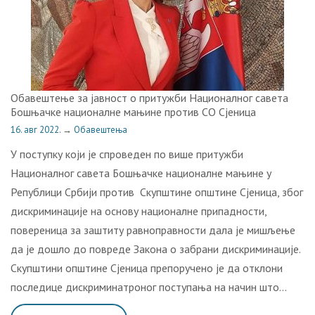
Обавештење за јавност о притужби Националног савета
Бошњачке националне мањине против СО Сјеница
16. авг 2022.
→
Обавештења
У поступку који је спроведен по више притужби
Националног савета Бошњачке националне мањине у
Републици Србији против Скупштине општине Сјеница, због
дискриминације на основу националне припадности,
повереница за заштиту равноправности дала је мишљење
да је дошло до повреде Закона о забрани дискриминације.
Скупштини општине Сјеница препоручено је да отклони
последице дискриминатроног поступања на начин што…