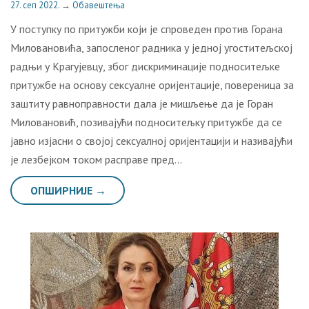
27. сеп 2022.
→
Обавештења
У поступку по притужби који је спроведен против Горана
Миловановића, запосленог радника у једној угоститељској
радњи у Крагујевцу, због дискриминације подноситељке
притужбе на основу сексуалне оријентације, повереница за
заштиту равноправности дала је мишљење да је Горан
Миловановић, позивајући подноситељку притужбе да се
јавно изјасни о својој сексуалној оријентацији и називајући
је лезбејком током расправе пред…
ОПШИРНИЈЕ →