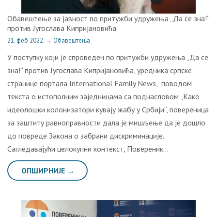
Обавештење за јавност пo притужби удружења „Да се зна!“
против Југослава Кипријановића
21. феб 2022.
→
Обавештења
У поступку који je спроведен по притужби удружења „Да се
зна!“ против Југослава Кипријановића, уредника српске
странице портала International Family News, поводом
текста о истополним заједницама са поднасловом „Како
идеолошки колонизатори кувају жабу у Србији“, повереница
за заштиту равноправности дала је мишљење да је дошло
до повреде Закона о забрани дискриминације.
Сагледавајући целокупни контекст, Повереник…
ОПШИРНИЈЕ →