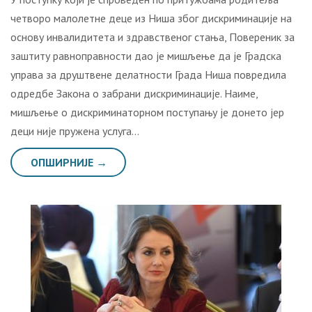
четворо малолетне деце из Ниша због дискриминације на
основу инвалидитета и здравственог стања, Повереник за
заштиту равноправности дао је мишљење да је Градска
управа за друштвене делатности Града Ниша повредила
одредбе Закона о забрани дискриминације. Наиме,
мишљење о дискриминаторном поступању је донето јер
деци није пружена услуга…
ОПШИРНИЈЕ →