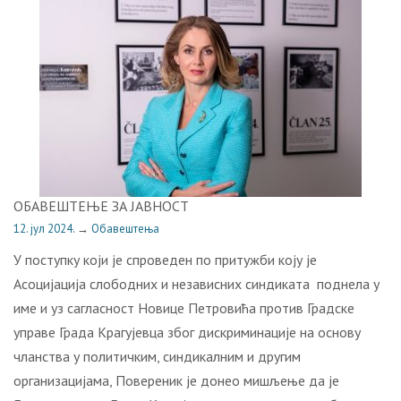
ОБАВЕШТЕЊЕ ЗА ЈАВНОСТ
12. јул 2024.
→
Обавештења
У поступку који је спроведен по притужби коју је
Асоцијација слободних и независних синдиката поднела у
име и уз сагласност Новице Петровића против Градске
управе Града Крагујевца због дискриминације на основу
чланства у политичким, синдикалним и другим
организацијама, Повереник је донео мишљење да је