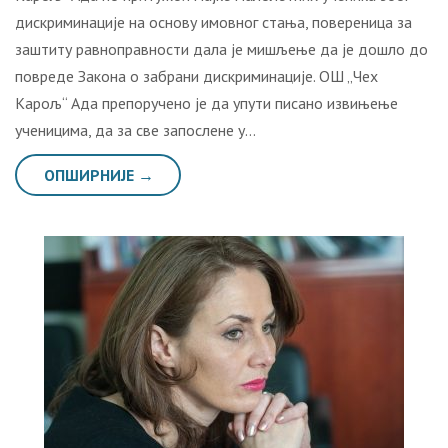
дискриминације на основу имовног стања, повереница за
заштиту равноправности дала је мишљење да је дошло до
повреде Закона о забрани дискриминације. ОШ „Чех
Карољ“ Ада препоручено је да упути писано извињење
ученицима, да за све запослене у…
ОПШИРНИЈЕ →