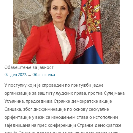
Обавештење за јавност
02. дец 2022.
→
Обавештења
У поступку који је спроведен по притужби једне
организације за заштиту људских права, против Сулејмана
Угљанина, председника Странке демократске акције
Санџака, због дискриминације по основу сескуалне
оријентације у вези са изношењем става о истополним
заједницама на прес конференцији Странке демократске