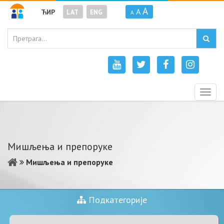
A
A
ЋИР
LAT
ENG
A
Togg
navig
Мишљења и препоруке
Мишљења и препоруке
Подкатегорије