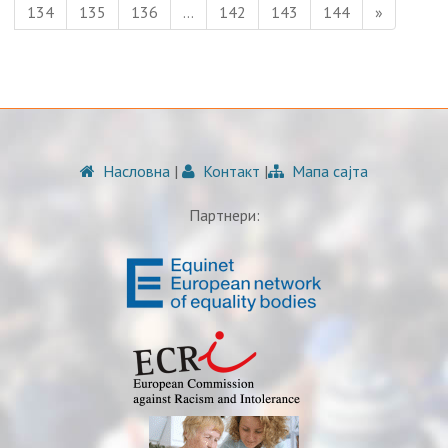
134
135
136
…
142
143
144
»
Насловна
|
Контакт
|
Мапа сајта
Партнери: