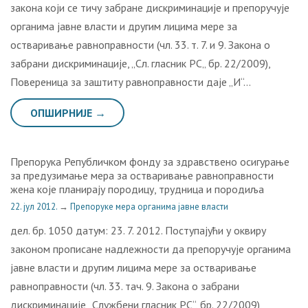
закона који се тичу забране дискриминације и препоручује
органима јавне власти и другим лицима мере за
остваривање равноправности (чл. 33. т. 7. и 9. Закона о
забрани дискриминације, „Сл. гласник РС„ бр. 22/2009),
Повереница за заштиту равноправности даје „И“…
ОПШИРНИЈЕ →
Препорука Републичком фонду за здравствено осигурање
за предузимање мера за остваривање равноправности
жена које планирају породицу, трудница и породиља
22. јул 2012.
→
Препоруке мера органима јавне власти
дел. бр. 1050 датум: 23. 7. 2012. Поступајући у оквиру
законом прописане надлежности да препоручује органима
јавне власти и другим лицима мере за остваривање
равноправности (чл. 33. тач. 9. Закона о забрани
дискриминације „Службени гласник РС“, бр. 22/2009),