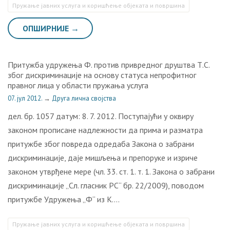
Пружање јавних услуга и коришћење објеката и површина
ОПШИРНИЈЕ →
Притужба удружења Ф. против привредног друштва Т.С.
због дискриминације на основу статуса непрофитног
правног лица у области пружања услуга
07. јул 2012.
→
Друга лична својства
дел. бр. 1057 датум: 8. 7. 2012. Поступајући у оквиру
законом прописане надлежности да прима и разматра
притужбе због повреда одредаба Закона о забрани
дискриминације, даје мишљења и препоруке и изриче
законом утврђене мере (чл. 33. ст. 1. т. 1. Закона о забрани
дискриминације „Сл. гласник РС“ бр. 22/2009), поводом
притужбе Удружења „Ф“ из К….
Пружање јавних услуга и коришћење објеката и површина