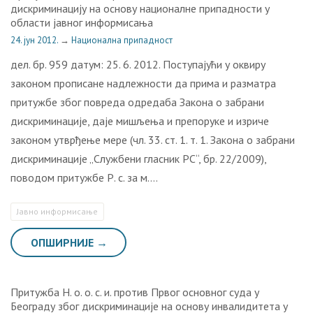
дискриминацију на основу националне припадности у
области јавног информисања
24. јун 2012.
→
Национална припадност
дел. бр. 959 датум: 25. 6. 2012. Поступајући у оквиру
законом прописане надлежности да прима и разматра
притужбе због повреда одредаба Закона о забрани
дискриминације, даје мишљења и препоруке и изриче
законом утврђење мере (чл. 33. ст. 1. т. 1. Закона о забрани
дискриминације „Службени гласник РС“, бр. 22/2009),
поводом притужбе Р. c. за м….
Јавно информисање
ОПШИРНИЈЕ →
Притужба Н. о. о. с. и. против Првог основног суда у
Београду због дискриминације на основу инвалидитета у