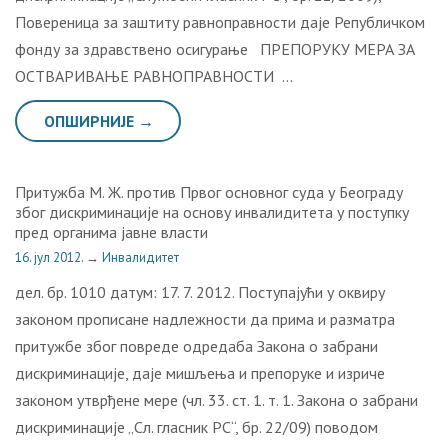
Повереница за заштиту равноправности даје Републичком
фонду за здравствено осигурање ПРЕПОРУКУ МЕРА ЗА
ОСТВАРИВАЊЕ РАВНОПРАВНОСТИ …
ОПШИРНИЈЕ →
Притужба М. Ж. против Првог основног суда у Београду
због дискриминације на основу инвалидитета у поступку
пред органима јавне власти
16. јул 2012.
→
Инвалидитет
дел. бр. 1010 датум: 17. 7. 2012. Поступајући у оквиру
законом прописане надлежности да прима и разматра
притужбе због повреде одредаба Закона о забрани
дискриминације, даје мишљења и препоруке и изриче
законом утврђене мере (чл. 33. ст. 1. т. 1. Закона о забрани
дискриминације „Сл. гласник РС“, бр. 22/09) поводом