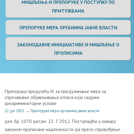
МИШЉЕЊА И ПРЕПОРУКЕ У ПОСТУПКУ ПО
ПРИТУЖБАМА
ПРЕПОРУКЕ МЕРА ОРГАНИМА ЈАВНЕ ВЛАСТИ
ЗАКОНОДАВНЕ ИНИЦИЈАТИВЕ И МИШЉЕЊЕ О
ПРОПИСИМА
Препорука предузећу И. за предузимање мера за
спречавање објављивања огласа који садрже
дискриминаторне услове
22. јул 2012.
→
Препоруке мера органима јавне власти
дел. бр. 1070 датум: 23. 7. 2012. Поступајући у оквиру
законом прописане надлежности да прати спровођење