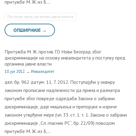
притужбе М. Ж. из Б….
Поступак пред органима јавне власти
ОПШИРНИЈЕ →
Притужба М. Ж. против ГО Нови Београд због
дискриминације на основу инвалидитета у поступку пред
органима јавне власти
10. јул 2012.
→
Инвалидитет
дел. бр. 962 датум: 11. 7. 2012. Поступајући у оквиру
законом прописане надлежности да прима и разматра
притужбе због повреде одредаба Закона о забрани
дискриминације, даје мишљења и препоруке и изриче
законом утврђене мере (чл. 33. ст. 1. т. 1. Закона о забрани
дискриминације „Сл. гласник РС“, бр. 22/09) поводом
притужбе М. Ж. из Б,…