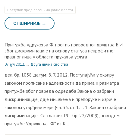
Поступак пред органима јавне власти
ОПШИРНИЈЕ →
Притужба удружења Ф. против привредног друштва Б.И.
због дискриминације на основу статуса непрофитног
правног лица у области пружања услуга
07. јул 2012.
→
Друга лична својства
дел. бр. 1058 датум: 8. 7. 2012. Поступајући у оквиру
законом прописане надлежности да прима и разматра
притужбе због повреда одредаба Закона о забрани
дискриминације, даје мишљења и препоруке и изриче
законом утврђене мере (чл. 33. ст. 1. т. 1. Закона о забрани
дискриминације „Сл. гласник РС“ бр. 22/2009), поводом
притужбе Удружења „Ф“ из К….