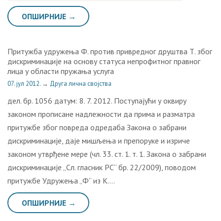
ОПШИРНИЈЕ →
Притужба удружења Ф. против привредног друштва Т. због
дискриминације на основу статуса непрофитног правног
лица у области пружања услуга
07. јул 2012.
→
Друга лична својства
дел. бр. 1056 датум: 8. 7. 2012. Поступајући у оквиру
законом прописане надлежности да прима и разматра
притужбе због повреда одредаба Закона о забрани
дискриминације, даје мишљења и препоруке и изриче
законом утврђене мере (чл. 33. ст. 1. т. 1. Закона о забрани
дискриминације „Сл. гласник РС“ бр. 22/2009), поводом
притужбе Удружења „Ф“ из К….
ОПШИРНИЈЕ →