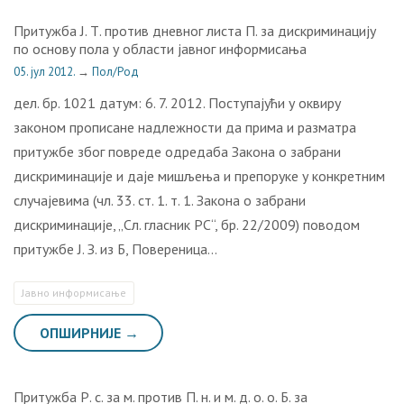
Притужба Ј. Т. против дневног листа П. за дискриминацију
по основу пола у области јавног информисања
05. јул 2012.
→
Пол/Род
дел. бр. 1021 датум: 6. 7. 2012. Поступајући у оквиру
законом прописане надлежности да прима и разматра
притужбе због повреде одредаба Закона о забрани
дискриминације и даје мишљења и препоруке у конкретним
случајевима (чл. 33. ст. 1. т. 1. Закона о забрани
дискриминације, „Сл. гласник РС“, бр. 22/2009) поводом
притужбе Ј. З. из Б, Повереница…
Јавно информисање
ОПШИРНИЈЕ →
Притужба Р. с. за м. против П. н. и м. д. о. о. Б. за