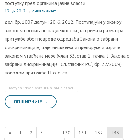
поступку пред органима јавне власти
19. јун 2012.
→
Инвалидитет
дел. бр. 1007 датум: 20. 6. 2012. Поступајући у оквиру
законом прописане надлежности да прима и разматра
притужбе због повреде одредаба Закона о забрани
дискриминације, даје мишљења и препоруке и изриче
законом утврђене мере (члан 33. став 1. тачка 1. Закона о
забрани дискриминације „Сл. гласник РС“, бр. 22/2009)
поводом притужбе Н. о. о. са…
Поступак пред органима јавне власти
ОПШИРНИЈЕ →
«
1
2
3
…
130
131
132
133