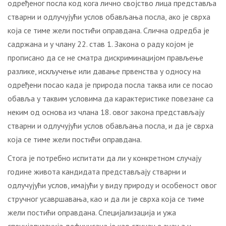
одређеног посла код кога лично својство лица представља
стварни и одлучујући услов обављања посла, ако је сврха
која се тиме жели постићи оправдана. Слична одредба је
садржана и у члану 22. став 1. Закона о раду којом је
прописано да се не сматра дискриминацијом прављење
разлике, искључење или давање првенства у односу на
одређени посао када је природа посла таква или се посао
обавља у таквим условима да карактеристике повезане са
неким од основа из члана 18. овог закона представљају
стварни и одлучујући услов обављања посла, и да је сврха
која се тиме жели постићи оправдана.
Стога је потребно испитати да ли у конкретном случају
године живота кандидата представљају стварни и
одлучујући услов, имајући у виду природу и особеност овог
стручног усавршавања, као и да ли је сврха која се тиме
жели постићи оправдана. Специјализација и ужа