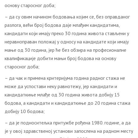
основу старосног доба;
– да су овим начином бодовања којим се, без оправданог
разлога, већи број бодова даје млађим кандидатима,
кандидати који имају преко 30 година живота стављени у
неравноправан положај у односу на кандидате који имају
мање од 30 година, јер ће без обзира на професионалне
квалификације добити мањи број бодова на основу
старосног доба;
– да чак и примена критеријума година радног стажа не
може да успостави неку равнотежу, јер кандидати и
кандидаткиње млађе од 30 година живота добију 15
бодова, а кандидати и кандидаткиње до 20 година стажа
добију 10 бодова;
– да је подноситељка притужбе рођена 1980. године, а да
је у овој здравственој установи запослена на радном месту