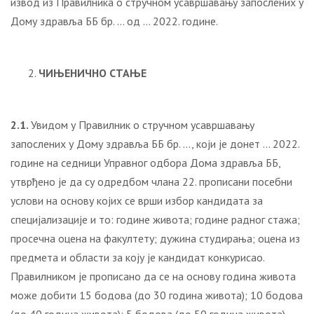
извод из Правилника о стручном усавршавању запослених у
Дому здравља ББ бр. … од … 2022. године.
ЧИЊЕНИЧНО СТАЊЕ
2.1.
Увидом у Правилник о стручном усавршавању
запослених у Дому здравља ББ бр. …, који је донет … 2022.
године на седници Управног одбора Дома здравља ББ,
утврђено је да су одредбом члана 22. прописани посебни
услови на основу којих се врши избор кандидата за
специјализације и то: године живота; године радног стажа;
просечна оцена на факултету; дужина студирања; оцена из
предмета и области за коју је кандидат конкурисао.
Правилником је прописано да се на основу година живота
може добити 15 бодова (до 30 година живота); 10 бодова