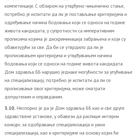
компетенције. С обзиром на утврђено чињенично стање,
потребно је испитати да ли је постављање критеријума и
одређивање начина бодовања који се односи на године
живота кандидата, у супротности са императивним
прописима којима је дискриминација забрањена и који су
обавезујући за све. Да би се утврдило да ли је
прописивањем критеријума и утврђивањем начина
бодовања који се односи на године живота кандидата
Дом здравља ББ нарушио једнаке могућности за упућивање
на специјализацију, потребно је испитати да ли се
прописивање овог критеријума, може сматрати
допуштеним и оправданим.
3.10.
Неспорно је да је Дом здравља ББ као и све друге
здравствене установе, у обавези да распише интерни
конкурс за одобравање специјализација и ужих
специјализација, као и критеријуме на основу којих ће