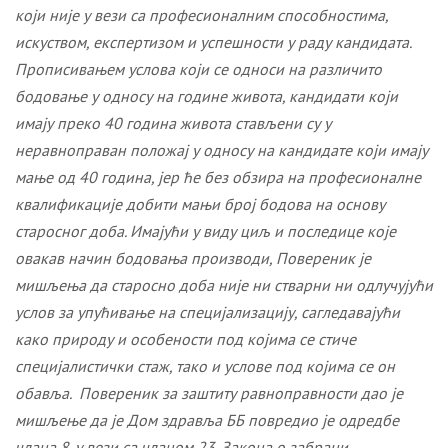
који није у вези са професионалним способностима,
искуством, експертизом и успешности у раду кандидата.
Прописивањем услова који се односи на различито
бодовање у односу на године живота, кандидати који
имају преко 40 година живота стављени су у
неравноправан положај у односу на кандидате који имају
мање од 40 година, јер ће без обзира на професионалне
квалификације добити мањи број бодова на основу
старосног доба. Имајући у виду циљ и последице које
овакав начин бодовања производи
,
Повереник је
мишљења да старосно доба није ни стварни ни одлучујући
услов за упућивање на специјализацију, сагледавајући
како природу и особености под којима се стиче
специјалистички стаж, тако и услове под којима се он
обавља.
Поверени
к
за заштиту равноправности
дао
је
мишљење да је Дом здравља
ББ
повредио
је
одредбе
члана 8. у вези са чланом 23. Закона о забрани