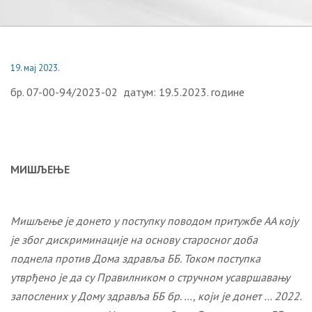
19. мај 2023.
бр. 07-00-94/2023-02 датум: 19.5.2023. године
МИШЉЕЊЕ
Мишљење је донето у поступку поводом притужбе
AA
коју
је
због дискриминације на основу старосног доба
подне
ла
против
Дома здравља ББ.
Током поступка
утврђено је да су
Правилником о стручном усавршавању
запослених у Дому здравља ББ бр. …, који је донет … 2022.