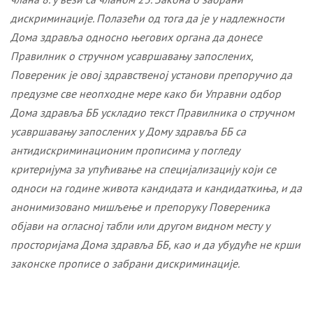
дискриминације.
Полазећи од тога да је у надлежности
Дома здравља односно његових органа да донесе
Правилник о стручном усавршавању запослених,
Повереник је овој здравственој установи препоручио да
предузме све неопходне мере како би Управни одбор
Дома здравља ББ ускладио текст Правилника о стручном
усавршавању запослених у Дому здравља ББ са
антидискриминационим прописима
у погледу
критеријума за упућивање на специјализацију који се
односи на године живота кандидата и кандидаткиња, и да
анонимизовано мишљење и препоруку Повереника
објави на огласној табли или другом видном месту у
просторијама Дома здравља ББ, као и да убудуће не крши
законске прописе о забрани дискриминације.