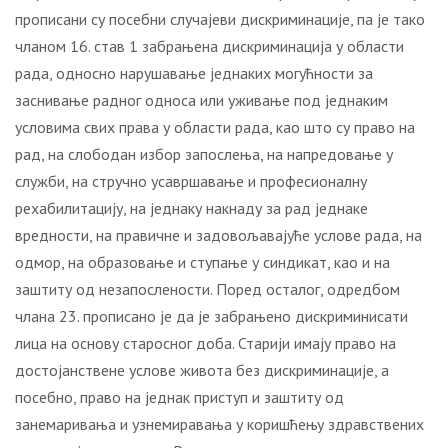
прописани су посебни случајеви дискриминације, па је тако
чланом 16. став 1 забрањена дискриминација у области
рада, односно нарушавање једнаких могућности за
заснивање радног односа или уживање под једнаким
условима свих права у области рада, као што су право на
рад, на слободан избор запослења, на напредовање у
служби, на стручно усавршавање и професионалну
рехабилитацију, на једнаку накнаду за рад једнаке
вредности, на правичне и задовољавајуће услове рада, на
одмор, на образовање и ступање у синдикат, као и на
заштиту од незапослености. Поред осталог, одредбом
члана 23. прописано је да је забрањено дискриминисати
лица на основу старосног доба. Старији имају право на
достојанствене услове живота без дискриминације, а
посебно, право на једнак приступ и заштиту од
занемаривања и узнемиравања у коришћењу здравствених