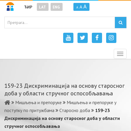
A
A
ЋИР
LAT
ENG
A
Togg
navig
159-23 Дискриминација на основу старосног
доба у области стручног оспособљавања
Мишљења и препоруке
Мишљења и препоруке у
поступку по притужбама
Старосно доба
159-23
Дискриминација на основу старосног доба у области
стручног оспособљавања