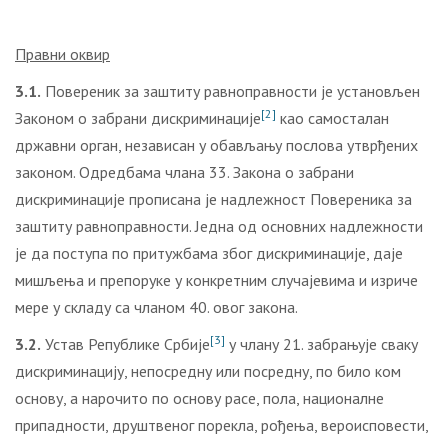
Правни оквир
3.1.
Повереник за заштиту равноправности је установљен
[2]
Законом о забрани дискриминације
као самосталан
државни орган, независан у обављању послова утврђених
законом. Одредбама члана 33. Закона о забрани
дискриминације прописана је надлежност Повереника за
заштиту равноправности. Једна од основних надлежности
је да поступа по притужбама због дискриминације, даје
мишљења и препоруке у конкретним случајевима и изриче
мере у складу са чланом 40. овог закона.
[3]
3.2.
Устав Републике Србије
у члану 21. забрањује сваку
дискриминацију, непосредну или посредну, по било ком
основу, а нарочито по основу расе, пола, националне
припадности, друштвеног порекла, рођења, вероисповести,