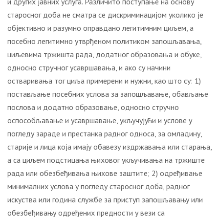
и других јавних услуга. Различито поступање на основу
старосног доба не сматра се дискриминацијом уколико је
објективно и разумно оправдано легитимним циљем, а
посебно легитимно утврђеном политиком запошљавања,
циљевима тржишта рада, додатног образовања и обуке,
односно стручног усавршавања, и ако су начини
остваривања тог циља примерени и нужни, као што су: 1)
постављање посебних услова за запошљавање, обављање
послова и додатно образовање, односно стручно
оспособљавање и усавршавање, укључујући и услове у
погледу зараде и престанка радног односа, за омладину,
старије и лица која имају обавезу издржавања или старања,
а са циљем подстицања њиховог укључивања на тржиште
рада или обезбеђивања њихове заштите; 2) одређивање
минималних услова у погледу старосног доба, радног
искуства или година службе за приступ запошљавању или
обезбеђивању одређених предности у вези са