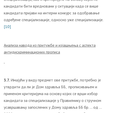
кандидати бити вредновани у ситуацији када се више
кандидата пријави на интерни конкурс за одобравање
одређене специјализације, односно уже специјализације.
[10]
Анализа навода из притужбе и изјашњења с аспекта
антидискриминационих прописа
3.7.
Имајући у виду предмет ове притужбе, потребно је
утврдити да ли је Дом здравља ББ, прописивањем и
применом критеријума на основу којих се врши избор
кандидата за специјализације у Правилнику о стручном
усавршавању запослених у Дому здравља ББ бр. … од …