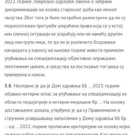
2022. године, повредио одредбе Закона о забрани
дискриминације на основу старосног доба као личног
својства. Због тога је било потребно размотрити да ли су
подноситељки притужбе ускраћена права која се у истој
или сличној ситуацији не ускраћују или не намећу другом
лицу или групи лица, те да ли је различито бодовање
кандидата у односу на њихове године живота приликом
упућивања на специјализацију објективно оправдано
легитимним циљем, а средства за постизање тог циља су
примерена и нужна.
3.8.
Неспорно је да је Дом здравља ББ … 2023. године
објавио интерни оглас за упућивање на специјализацију из
области педијатрије и интерне медицине бр. … На основу
достављених доказа, утврђено је да су Правилником о
стручном усавршавању запослених у Дому здравља ББ бр.
… од … 2022. године прописани критеријуми на основу којих
се врши избор кандидата за специјализације. Као један од