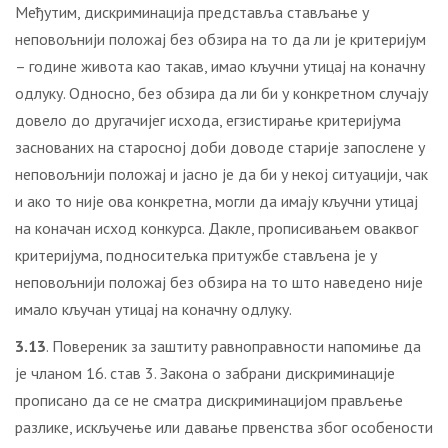
Међутим, дискриминација представља стављање у
неповољнији положај без обзира на то да ли је критеријум
– године живота као такав, имао кључни утицај на коначну
одлуку. Односно, без обзира да ли би у конкретном случају
довело до другачијег исхода, егзистирање критеријума
заснованих на старосној доби доводе старије запослене у
неповољнији положај и јасно је да би у некој ситуацији, чак
и ако то није ова конкретна, могли да имају кључни утицај
на коначан исход конкурса. Дакле, прописивањем оваквог
критеријума, подноситељка притужбе стављена је у
неповољнији положај без обзира на то што наведено није
имало кључан утицај на коначну одлуку.
3.13
. Повереник за заштиту равноправности напомиње да
је чланом 16. став 3. Закона о забрани дискриминације
прописано да се не сматра дискриминацијом прављење
разлике, искључење или давање првенства због особености