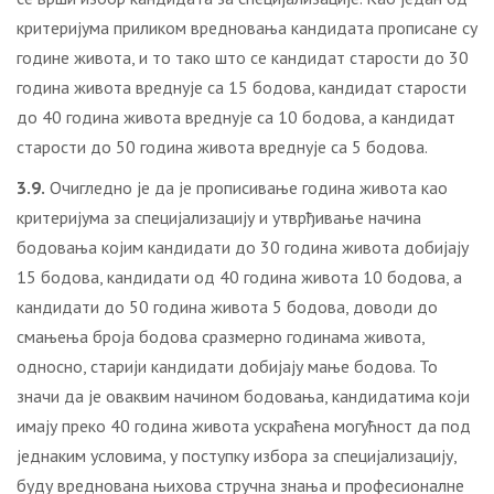
критеријума приликом вредновања кандидата прописане су
године живота, и то тако што се кандидат старости до 30
година живота вреднује са 15 бодова, кандидат старости
до 40 година живота вреднује са 10 бодова, а кандидат
старости до 50 година живота вреднује са 5 бодова.
3.9.
Очигледно је да је прописивање година живота као
критеријума за специјализацију и утврђивање начина
бодовања којим кандидати до 30 година живота добијају
15 бодова, кандидати од 40 година живота 10 бодова, а
кандидати до 50 година живота 5 бодова, доводи до
смањења броја бодова сразмерно годинама живота,
односно, старији кандидати добијају мање бодова. То
значи да је оваквим начином бодовања, кандидатима који
имају преко 40 година живота ускраћена могућност да под
једнаким условима, у поступку избора за специјализацију,
буду вреднована њихова стручна знања и професионалне