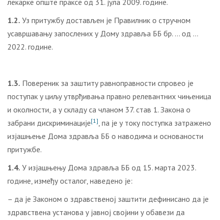
лекарке опште праксе од 31. јула 2009. године.
1.2.
Уз притужбу достављен је Правилник о стручном
усавршавању запослених у Дому здравља ББ бр. … од …
2022. године.
1.3.
Повереник за заштиту равноправности спровео је
поступак у циљу утврђивања правно релевантних чињеница
и околности, a у складу са чланом 37. став 1. Закона о
[1]
забрани дискриминације
, па је у току поступка затражено
изјашњење Дома здравља ББ о наводима и основаности
притужбе.
1.4.
У изјашњењу Дома здравља ББ од 15. марта 2023.
године, између осталог, наведено је:
– да је Законом о здравственој заштити дефинисано да је
здравствена установа у јавној својини у обавези да