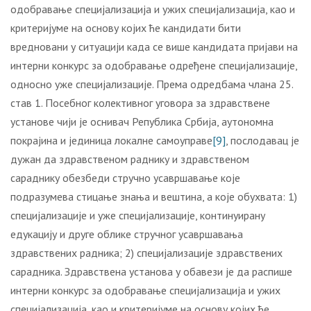
одобравање специјализација и ужих специјализација, као и
критеријуме на основу којих ће кандидати бити
вредновани у ситуацији када се више кандидата пријави на
интерни конкурс за одобравање одређене специјализације,
односно уже специјализације. Према одредбама члана 25.
став 1. Посебног колективног уговора за здравствене
установе чији је оснивач Република Србија, аутономна
покрајина и јединица локалне самоуправе
[9]
, послодавац је
дужан да здравственом раднику и здравственом
сараднику обезбеди стручно усавршавање које
подразумева стицање знања и вештина, а које обухвата: 1)
специјализације и уже специјализације, континуирану
едукацију и друге облике стручног усавршавања
здравствених радника; 2) специјализације здравствених
сарадника. Здравствена установа у обавези је да распише
интерни конкурс за одобравање специјализација и ужих
специјализација, као и критеријуме на основу којих ће