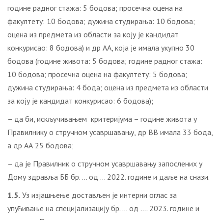
године радног стажа: 5 бодова; просечна оцена на
факултету: 10 бодова; дужина студирања: 10 бодова;
оцена из предмета из области за коју је кандидат
конкурисао: 8 бодова) и др АА, која је имала укупно 30
бодова (године живота: 5 бодова; године радног стажа:
10 бодова; просечна оцена на факултету: 5 бодова;
дужина студирања: 4 бода; оцена из предмета из области
за коју је кандидат конкурисао: 6 бодова);
– да би, искључивањем критеријума – године живота у
Правилнику о стручном усавршавању, др ВВ имала 33 бода,
а др АА 25 бодова;
– да је Правилник о стручном усавршавању запослених у
Дому здравља ББ бр. … од … 2022. године и даље на снази.
1.5.
Уз изјашњење достављен је интерни оглас за
упућивање на специјализацију бр. … од …. 2023. године и