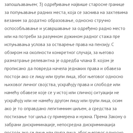
запошљавањем; 3) одређивање највише старосне границе
за попуњавање радних места, која се заснива на захтевима
везаним за додатно образовање, односно стручно
оспособљавање и усавршавање за одређено радно место
или на потреби за разумном дужином радног стажа пре
испуњавања услова за остварење права на пензију. С
обзиром на околности конкретног случаја, за његово
разматрање релевантна је одредба члана 8. којом је
прописано да повреда начела једнаких права и обавеза
постоји ако се лицу или групи лица, због његовог односно
њиховог личног својства, ускраћују права и слободе или
намећу обавезе које се у истој или сличној ситуацији не
ускраћују или не намећу другом лицу или групи лица, осим
ако је то оправдано легитимним циљем, а средства за
постизање тог циља су примерена и нужна. Према Закону о
забрани дискриминације, непосредна дискриминација
постоји ако се лице или група лица, због његовог односно