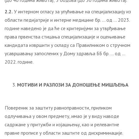
(до 40 година живота); 5 бодова (до 50 година живота).
2.2.
У интерном огласу за упућивање на специјализацију из
области педијатрије и интерне медицине бр. … од … 2023.
године наведено је да ће се критеријуми за утврђивање
права првенства стицања специјализације и оцењивање
кандидата извршити у складу са Правилником о стручном
усавршавању запослених у Дому здравља ББ бр. … од …
2022. године.
МОТИВИ И РАЗЛОЗИ ЗА ДОНОШЕЊЕ МИШЉЕЊА
Повереник за заштиту равноправности, приликом
одлучивања у овом предмету, имао је у виду наводе
садржане у притужби и изјашњењу, као и релевантне
правне прописе у области заштите од дискриминације.