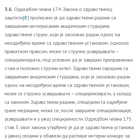
3.
6
.
Одредбом члана 174. Закона о здравственој
заштити
[8]
прописано је да здравствени радник са
завршеним интегрисаним академским студијама
здравствене струке, који је засновао радни однос на
неодређено време са здравственом установом, односно
приватном праксом, може се стручно усавршавати –
специјализирати, под условом да је завршио приправнички
стаж и положио стручни испит. Здравствени сарадник са
завршеним академским студијама, који је засновао радни
однос на неодређено време са здравственом установом,
може се стручно усавршавати – специјализирати, у складу
са законом. Здравствени радник, специјалиста одређене
гране медицине, може се, после завршене специјализације,
усавршавати и у ужој специјалности. Одредбом члана 175.
став 3. овог закона утврђено је да је здравствена установа
у јавној својини у обавези да распише интерни конкурс за