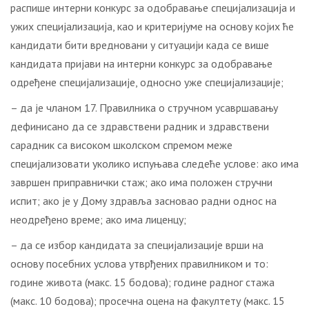
распише интерни конкурс за одобравање специјализација и
ужих специјализација, као и критеријуме на основу којих ће
кандидати бити вредновани у ситуацији када се више
кандидата пријави на интерни конкурс за одобравање
одређене специјализације, односно уже специјализације;
– да је чланом 17. Правилника о стручном усавршавању
дефинисано да се здравствени радник и здравствени
сарадник са високом школском спремом меже
специјализовати уколико испуњава следеће услове: ако има
завршен приправнички стаж; ако има положен стручни
испит; ако је у Дому здравља засновао радни однос на
неодређено време; ако има лиценцу;
– да се избор кандидата за специјализације врши на
основу посебних услова утврђених правилником и то:
године живота (макс. 15 бодова); године радног стажа
(макс. 10 бодова); просечна оцена на факултету (макс. 15