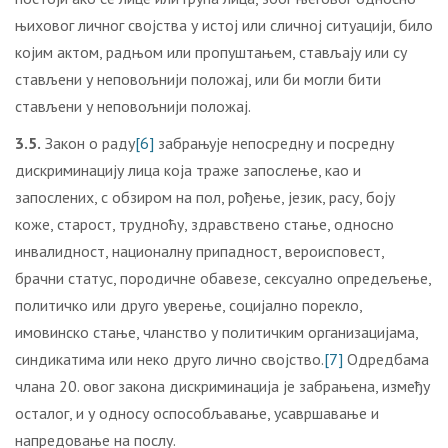
њиховог личног својства у истој или сличној ситуацији, било
којим актом, радњом или пропуштањем, стављају или су
стављени у неповољнији положај, или би могли бити
стављени у неповољнији положај.
3.5.
Закон о раду
[6]
забрањује непосредну и посредну
дискриминацију лица која траже запослење, као и
запослених, с обзиром на пол, рођење, језик, расу, боју
коже, старост, трудноћу, здравствено стање, односно
инвалидност, националну припадност, вероисповест,
брачни статус, породичне обавезе, сексуално опредељење,
политичко или друго уверење, социјално порекло,
имовинско стање, чланство у политичким организацијама,
синдикатима или неко друго лично својство.
[7]
Одредбама
члана 20. овог закона дискриминација је забрањена, између
осталог, и у односу оспособљавање, усавршавање и
напредовање на послу.