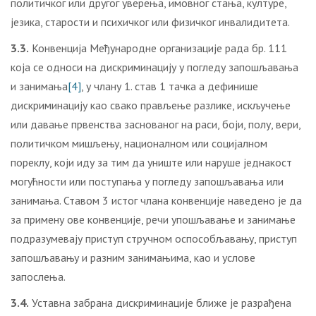
политичког или другог уверења, имовног стања, културе,
језика, старости и психичког или физичког инвалидитета.
3.3.
Конвенција Међународне организације рада бр. 111
која се односи на дискриминацију у погледу запошљавања
и занимања
[4]
, у члану 1. став 1 тачка а дефинише
дискриминацију као свако прављење разлике, искључење
или давање првенства заснованог на раси, боји, полу, вери,
политичком мишљењу, националном или социјалном
пореклу, који иду за тим да униште или наруше једнакост
могућности или поступања у погледу запошљавања или
занимања. Ставом 3 истог члана конвенције наведено је да
за примену ове конвенције, речи упошљавање и занимање
подразумевају приступ стручном оспособљавању, приступ
запошљавању и разним занимањима, као и услове
запослења.
3.4.
Уставна забрана дискриминације ближе је разрађена