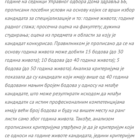
године на седници Управног одбора Дома здравља ББ,
прописани посебни услови на основу којих се врши избор
кандидата за специјализације и то: године живота; године
радног стажа; просечна оцена на факултету; дужина
студирања; оцена из предмета и области за коју је
кандидат конкурисао. Правилником је прописано да се на
основу година живота може добити 15 бодова (до 30
година живота); 10 бодова (до 40 година живота); 5
бодова (до 50 година живота). Анализа критеријума је
показала да су кандидати који имају више од 40 година
бодовани мањим бројем бодова у односу на млађе
кандидате, што може резултирати исходом да млађи
кандидати са истим професионалним компетенцијама
имају већи број бодова и буду на вишем месту на ранг
листи само због година живота. Такође, анализом
прописаних критеријума утврђено је да је критеријум који
се односи на године животе кандидата, једини критеријум