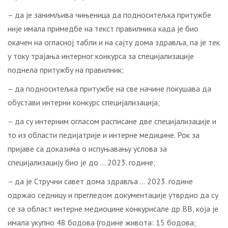
– да је занимљива чињеница да подноситељка притужбе
није имала примедбе на текст правилника када је био
окачен на огласној табли и на сајту дома здравља, па је тек
у току трајања интерног конкурса за специјализације
поднела притужбу на правилник;
– да подноситељка притужбе на све начине покушава да
обустави интерни конкурс специјализација;
– да су интерним огласом расписане две специјализације и
то из области педијатрије и интерне медицине. Рок за
пријаве са доказима о испуњавању услова за
специјализацију био је до … 2023. године;
– да је Стручни савет дома здравља … 2023. године
одржао седницу и прегледом документације утврдио да су
се за област интерне медиоцине конкурисале др ВВ, која је
имала укупно 48 бодова (године живота: 15 бодова;