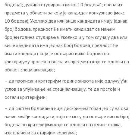
бодова); дужина студирања (макс. 10 бодова); оцена из
предмета у области за коју је кандидат конкурисао (макс.
10 бодова). Уколико два или више кандидата имају једнак
број бодова, предност ће имати кандидат са мањим
бројем година студирања. Уколико и у том случају два или
више кандидата има једнак број бодова, предност ће
имати кандидат који је остварио више бодова по
критеријуму просечна оцена из предмета који се односи на
област специјализације;
– да прописани критеријум године живота није одлучујући
услов за упућивање на специјализацију, те да постоје и
остали критеријуми;
– да систем бодовања није дискриминаторан јер су на овај
начин млађи кандидати, који не могу да остваре висок број
бодова по критеријуму који се односи на године стажа,
изједначени са старијим колегама;