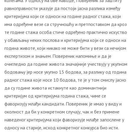
колегама. У односу на ове наводе, Повереник за заштиту
равноправности указује да постоји јасна разлика између
критеријума који се односи на године радног стажа, који
има одређене везе са стручношћу и претпоставком да кроз
те године стажа особа стиче одређено практично искуство
у обављању неких послова и критеријума који се односи на
година животе, који никако не може бити у вези са нечијом
експертизом и знањем. Повереник напомиње и да је
очигледно да године живота значајније учествују у укупном
бодовању јер носе укупно 15 бодова, за разлику од година
радног стажа које носе 10 бодова, те је у том смислу јасно
да су године живота истакнуте као доминантнији
критеријум од критеријума година стажа, чиме се
фаворизују млађи кандидати. Повереник је имао у виду и
околност да би у конкретном случају, чак и без примене
наведеног критеријума који фаворизује млађе запослене у
односу на старије, исход конкретног конкурса био исти.