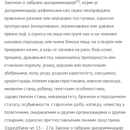
[5]
Законом о забрани дискриминације
, којим је
дискриминација дефинисана као свако неоправдано
прављење разлике или неједнако поступање, односно
пропуштање (искључивање, ограничавање или давање
првенства), у односу на лица или групе као и на чланове
њихових породица, или њима блиска лица, на отворен или
прикривен начин, а који се заснива на раси, боји коже,
прецима, држављанству, националној припадности или
етничком пореклу, језику, верским или политичким
убеђењима, полу, роду, родном идентитету, сексуалној
оријентацији, полним карактеристикама, нивоом прихода,
имовном стању, рођењу, генетским особеностима,
здравственом стању, инвалидитету, брачном и породичном
статусу, осуђиваности, старосном добу, изгледу, чланству у
политичким, синдикалним и другим организацијама и другим
стварним, односно претпостављеним личним својствима.
Одредбама чл. 15 – 27а. Закона о забрани дискриминације