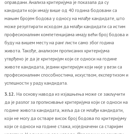
оправдани. Анализа критеријума је показала да су
кандидати који имају више од 40 година бодовани са
мањим бројем бодова у односу на млађе кандидате, што
може резултирати исходом да млађи кандидати са истим
професионалним компетенцијама имају већи број бодова и
буду на вишем месту на ранг листи само због година
живота. Такође, анализом прописаних критеријума
утврђено је да је критеријум који се односи на године
животе кандидата, једини критеријум који није у вези са
професионалним способностима, искуством, експертизом и
успешности у раду кандидата.
3.12.
На основу навода из изјашњења може се закључити
да је разлог за прописивање критеријума који се односи на
године живота кандидата, жеља да се млађи кандидати,
који не могу да остваре висок број бодова по критеријуму
који се односи на године стажа, изједначени са старијим