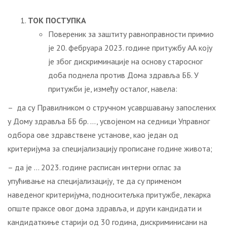
ТОК ПОСТУПКА
Повереник за заштиту равноправности примио
је 20. фебруара 2023. године притужбу АА коју
је због дискриминације на основу старосног
доба поднела против Дома здравља ББ. У
притужби је, између осталог, навела:
– да су Правилником о стручном усавршавању запослених
у Дому здравља ББ бр. …, усвојеном на седници Управног
одбора ове здравствене установе, као један од
критеријума за специјализацију прописане године живота;
– да је … 2023. године расписан интерни оглас за
упућивање на специјализацију, те да су применом
наведеног критеријума, подноситељка притужбе, лекарка
опште праксе овог дома здравља, и други кандидати и
кандидаткиње старији од 30 година, дискриминисани на