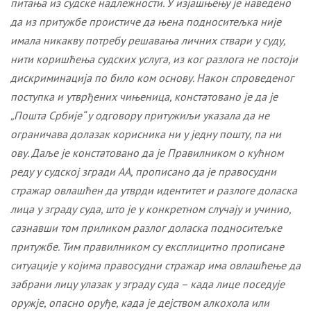
питања из судске надлежности. У изјашњењу је наведено
да из притужбе проистиче да њена подноситељка није
имала никакву потребу решавања личних ствари у суду,
нити коришћења судских услуга, из ког разлога не постоји
дискриминација по било ком основу. Након спроведеног
поступка и утврђених чињеница, констатовано је да је
„Пошта Србије“ у одговору притужиљи указала да не
ограничава долазак корисника ни у једну пошту, па ни
ову. Даље је констатовано да је
Правилник
ом
о кућном
реду у судској згради
АА
,
прописано да
је п
равосудни
стражар овлашћен да утврди идентитет и разлоге доласка
лица у зграду суда, што је у конкретном случају и учинио,
сазнавши том приликом разлог доласка подноситељке
притужбе.
Тим п
равилником су
експлицитно
прописане
ситуације у којима правосудни стражар има овлаш
ћ
ење да
забрани лицу улазак у зграду суда – када лице поседује
оружје, опасно оруђе, када је дејством алкохола или