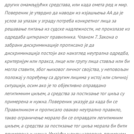
других омамљујућих средстава, или када омета ред и мир.
Пов
е
реник
је
утвр
дио
да
наводи из изјашњења АА да је
услов за улазак у зграду
потреб
а конкретног лица за
решавањ
е
питања из судске надлежности
, не произлазе из
одредаба цитираног правилника.
Чланом 7. Закона о
забрани дискриминације прописано је да
дискриминација постоји ако наизглед неутрална одредба,
критеријум или пракса, лице или групу лица ставља или би
могла ставити, због њиховог личног својства, у неповољан
положај у поређењу са другим лицима у истој или сличној
ситуацији, осим ако је то објективно оправдано
легитимним циљем, а средства за постизање тог циља су
примерена и нужна. Повереник указује да када би се
Правилником и прописало овакво неутрално правило,
такво ограничење морало би се оправдати легитимним
циљем, а средства за постизање тог циља морала би бити
примерена и нужна. Имајући у виду наведено, применом