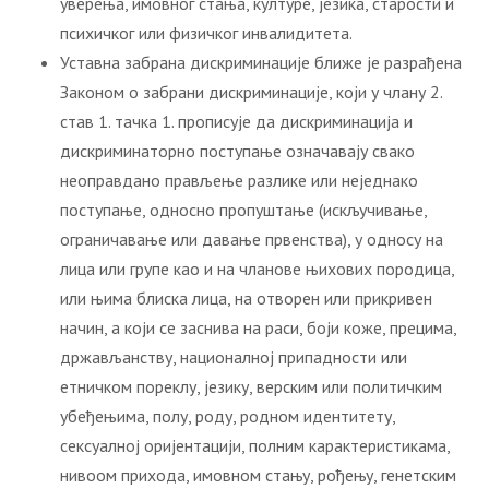
уверења, имовног стања, културе, језика, старости и
психичког или физичког инвалидитета.
Уставна забрана дискриминације ближе је разрађена
Законом о забрани дискриминације, који у члану 2.
став 1. тачка 1. прописује да дискриминација и
дискриминаторно поступање означавају свако
неоправдано прављење разлике или неједнако
поступање, односно пропуштање (искључивање,
ограничавање или давање првенства), у односу на
лица или групе као и на чланове њихових породица,
или њима блиска лица, на отворен или прикривен
начин, а који се заснива на раси, боји коже, прецима,
држављанству, националној припадности или
етничком пореклу, језику, верским или политичким
убеђењима, полу, роду, родном идентитету,
сексуалној оријентацији, полним карактеристикама,
нивоом прихода, имовном стању, рођењу, генетским