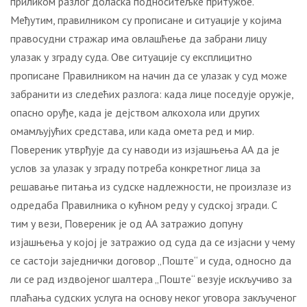
приликом разлог доласка подноситељке притужбе.
Међутим, правилником су прописане и ситуације у којима
правосудни стражар има овлашћење да забрани лицу
улазак у зграду суда. Ове ситуације су експлицитно
прописане Правилником на начин да се улазак у суд може
забранити из следећих разлога: када лице поседује оружје,
опасно оруђе, када је дејством алкохола или других
омамљујућих средстава, или када омета ред и мир.
Повереник утврђује да су наводи из изјашњења АА да је
услов за улазак у зграду потреба конкретног лица за
решавање питања из судске надлежности, не произлазе из
одредаба Правилника о кућном реду у судској згради. С
тим у вези, Повереник је од АА затражио допуну
изјашњења у којој је затражио од суда да се изјасни у чему
се састоји заједнички договор „Поште“ и суда, односно да
ли се рад издвојеног шалтера „Поште“ везује искључиво за
плаћања судских услуга на основу неког уговора закљученог