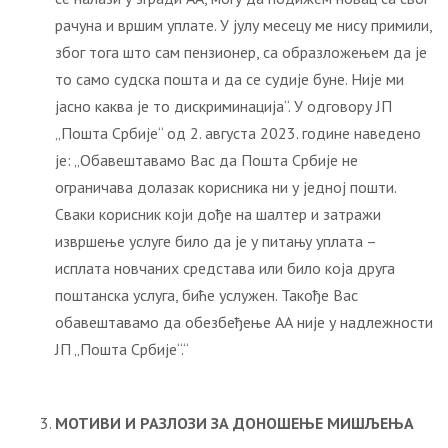
рачуна и вршим уплате. У јулу месецу ме нису примили,
због тога што сам пензионер, са образложењем да је
то само судска пошта и да се судије буне. Није ми
јасно каква је то дискриминација“. У одговору ЈП
„Пошта Србије“ од 2. августа 2023. године наведено
је: „Обавештавамо Вас да Пошта Србије не
ограничава долазак корисника ни у једној пошти.
Сваки корисник који дође на шалтер и затражи
извршење услуге било да је у питању уплата –
исплата новчаних средстава или било која друга
поштанска услуга, биће услужен. Такође Вас
обавештавамо да обезбеђење АА није у надлежности
ЈП „Пошта Србије“.“
МОТИВИ И РАЗЛОЗИ ЗА ДОНОШЕЊЕ МИШЉЕЊА