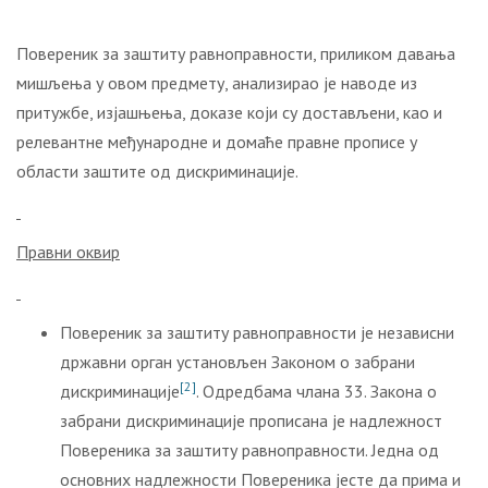
Повереник за заштиту равноправности, приликом давања
мишљења у овом предмету, анализирао је наводе из
притужбе, изјашњења, доказе који су достављени, као и
релевантне међународне и домаће правне прописе у
области заштите од дискриминације.
Правни оквир
Повереник за заштиту равноправности је независни
државни орган установљен Законом о забрани
[2]
дискриминације
. Одредбама члана 33. Закона о
забрани дискриминације прописана је надлежност
Повереника за заштиту равноправности. Једна од
основних надлежности Повереника јесте да прима и