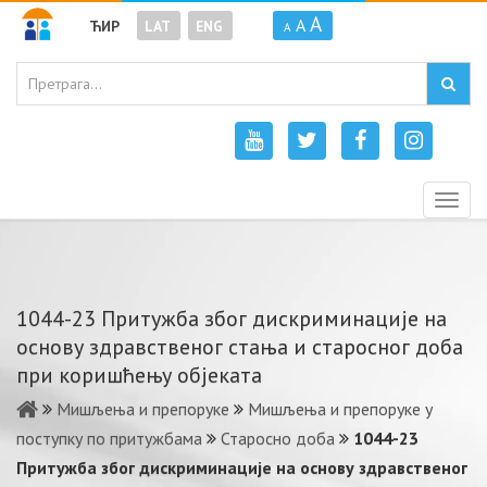
A
A
ЋИР
LAT
ENG
A
Togg
navig
1044-23 Притужба због дискриминације на
основу здравственог стања и старосног доба
при коришћењу објеката
Мишљења и препоруке
Мишљења и препоруке у
поступку по притужбама
Старосно доба
1044-23
Притужба због дискриминације на основу здравственог