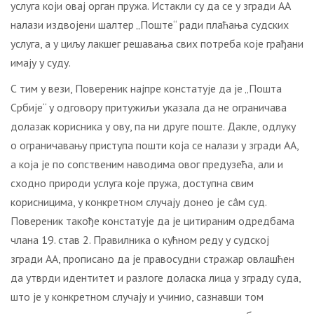
услуга који овај орган пружа. Истакли су да се у згради АА
налази издвојени шалтер „Поште“ ради плаћања судских
услуга, а у циљу лакшег решавања свих потреба које грађани
имају у суду.
С тим у вези, Повереник најпре констатује да је „Пошта
Србије“ у одговору притужиљи указала да не ограничава
долазак корисника у ову, па ни друге поште. Дакле, одлуку
о ограничавању приступа пошти која се налази у згради АА,
а која је по сопственим наводима овог предузећа, али и
сходно природи услуга које пружа, доступна свим
корисницима, у конкретном случају донео је сâм суд.
Повереник такође констатује да је цитираним одредбама
члана 19. став 2. Правилника о кућном реду у судској
згради АА, прописано да је правосудни стражар овлашћен
да утврди идентитет и разлоге доласка лица у зграду суда,
што је у конкретном случају и учинио, сазнавши том