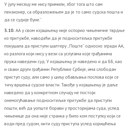
У јулу месецу ме нису примили, због тога што сам
пензионер, са образложењем да је то само судска пошта и
да се судије буне.“
3.10.
АА у свом изјашњењу није оспорио чињеничне тврдње
из притужбе, наводећи да је подноситељка притужбе
покушала да приступи шалтеру „Поште“ односно згради АА,
из разлога који нису у вези са услугама које грађанима
пружа наведени суд. У изјашњењу је наведено и да ББ, као
и сваки други грађанин Републике Србије, има слободан
приступ суду, али само у циљу обављања послова који се
тичу вршења судске власти. Такође у изјашњењу је даље
наведено да у конкретном случају не постоји
онемогућавање подноситељке притужбе да приступи
пошти, већ да уопште борави у просторијама суда, услед
чињенице да она није странка у било ком поступку који се
води пред судом, нити суду приступа услед коришћења