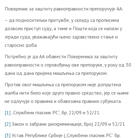
Повереник за заштиту равноправности препоручује АА:
– да подноситељки притужбе, у складу са прописима
дозволи приступ суду, а тиме и Пошти која се налази у
згради суда, уважавајући њено здравствено стање и
старосно доба.
Потребно је да АА обавести Повереника за заштиту
равноправности о спровођењу ове препоруке, у року од 30
дана од дана пријема мишљења са препоруком.
Против овог мишљења са препоруком није допуштена
жалба нити било које друго правно средство, јер се њиме
не одлучује о правима и обавезама правних субјеката.
[1]
„Службени гласник РС”, бр. 22/09 и 52/21
[2]
Закон о забрани дискриминације, број 22/09 и 52/21
[3]
Устав Републике Србије („Службени гласник РС“ бр.