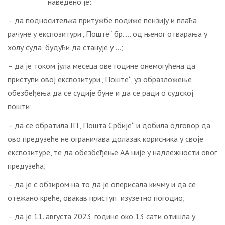
наведено je:
– да подноситељка притужбе подиже пензију и плаћа
рачуне у експозитури „Поште“ бр. … од њеног отварања у
холу суда, будући да станује у …;
– да је током јула месеца ове године онемогућена да
приступи овој експозитури „Поште“, уз образложење
обезбеђења да се судије буне и да се ради о судској
пошти;
– да се обратила ЈП „Пошта Србије“ и добила одговор да
ово предузеће не ограничава долазак корисника у своје
експозитуре, те да обезбеђење АА није у надлежности овог
предузећа;
– да је с обзиром на то да је оперисала кичму и да се
отежано креће, овакав приступ изузетно погодио;
– да је 11. августа 2023. године око 13 сати отишла у