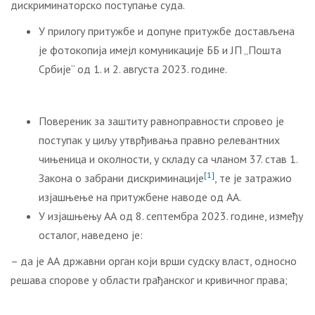
дискриминаторско поступање суда.
У прилогу притужбе и допуне притужбе достављена
је фотокопија имејл комуникације ББ и ЈП „Пошта
Србије“ од 1. и 2. августа 2023. године.
Повереник за заштиту равноправности спровео је
поступак у циљу утврђивања правно релевантних
чињеница и околности, у складу са чланом 37. став 1.
[1]
Закона о забрани дискриминације
, те је затражио
изјашњење на притужбене наводе од АА.
У изјашњењу АА од 8. септембра 2023. године, између
осталог, наведено је:
– да је АА државни орган који врши судску власт, односно
решава спорове у области грађанског и кривичног права;