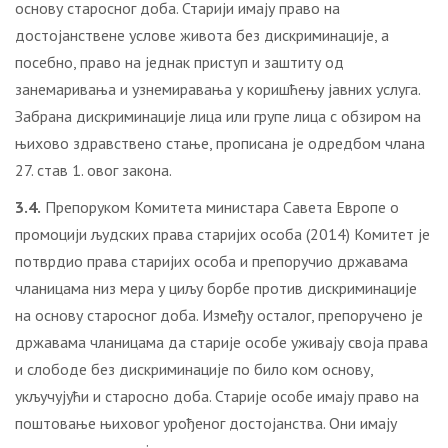
основу старосног доба. Старији имају право на
достојанствене услове живота без дискриминације, а
посебно, право на једнак приступ и заштиту од
занемаривања и узнемиравања у коришћењу јавних услуга.
Забрана дискриминације лица или групе лица с обзиром на
њихово здравствено стање, прописана је одредбом члана
27. став 1. овог закона.
3.4.
Препоруком Комитета министара Савета Европе o
промоцији људских права старијих особа (2014) Комитет је
потврдио права старијих особа и препоручио државама
чланицама низ мера у циљу борбе против дискриминације
на основу старосног доба. Између осталог, препоручено је
државама чланицама да старије особе уживају своја права
и слободе без дискриминације по било ком основу,
укључујући и старосно доба. Старије особе имају право на
поштовање њиховог урођеног достојанства. Они имају