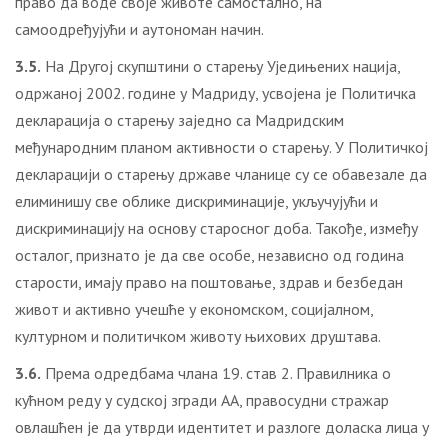
право да воде своје животе самостално, на
самоодређујући и аутономан начин.
3.5.
На Другој скупштини о старењу Уједињених нација,
одржаној 2002. године у Мадриду, усвојена је Политичка
декларација о старењу заједно са Мадридским
међународним планом активности о старењу. У Политичкој
декларацији о старењу државе чланице су се обавезале да
елиминишу све облике дискриминације, укључујући и
дискриминацију на основу старосног доба. Такође, између
осталог, признато је да све особе, независно од година
старости, имају право на поштовање, здрав и безбедан
живот и активно учешће у економском, социјалном,
културном и политичком животу њихових друштава.
3.6.
Према одредбама члана 19. став 2. Правилника о
кућном реду у судској згради АА, правосудни стражар
овлашћен је да утврди идентитет и разлоге доласка лица у