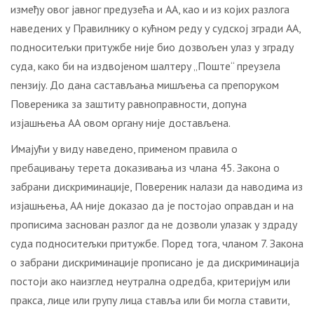
између овог јавног предузећа и АА, као и из којих разлога
наведених у Правилнику о кућном реду у судској згради АА,
подноситељки притужбе није био дозвољен улаз у зграду
суда, како би на издвојеном шалтеру „Поште“ преузела
пензију. До дана састављања мишљења са препоруком
Повереника за заштиту равноправности, допуна
изјашњења АА овом органу није достављена.
Имајући у виду наведено, применом правила о
пребацивању терета доказивања из члана 45. Закона о
забрани дискриминације, Повереник налази да наводима из
изјашњења, АА није доказао да је постојао оправдан и на
прописима заснован разлог да не дозволи улазак у здраду
суда подноситељки притужбе. Поред тога, чланом 7. Закона
о забрани дискриминације прописано је да дискриминација
постоји ако наизглед неутрална одредба, критеријум или
пракса, лице или групу лица ставља или би могла ставити,