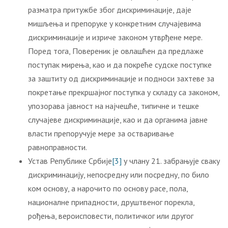
разматра притужбе због дискриминације, даје
мишљења и препоруке у конкретним случајевима
дискриминације и изриче законом утврђене мере.
Поред тога, Повереник је овлашћен да предлаже
поступак мирења, као и да покреће судске поступке
за заштиту од дискриминације и подноси захтеве за
покретање прекршајног поступка у складу са законом,
упозорава јавност на најчешће, типичне и тешке
случајеве дискриминације, као и да органима јавне
власти препоручује мере за остваривање
равноправности.
Устав Републике Србије
[3]
у члану 21. забрањује сваку
дискриминацију, непосредну или посредну, по било
ком основу, а нарочито по основу расе, пола,
националне припадности, друштвеног порекла,
рођења, вероисповести, политичког или другог