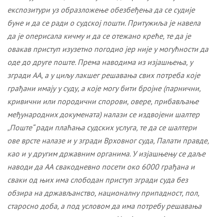
експозитури уз образложење обезбеђења да се судије
буне и да се ради о судској пошти. Притужиља је навела
да је оперисала кичму и да се отежано креће, те да је
овакав приступ изузетно погодио јер није у могућности да
оде до друге поште. Према наводима из изјашњења, у
згради АА, а у циљу лакшег решавања свих потреба које
грађани имају у суду, а које могу бити бројне (парнични,
кривични или породични спорови, овере, прибављање
међународних докумената) налази се издвојени шалтер
„Поште“ ради плаћања судских услуга, те да се шалтери
ове врсте налазе и у згради Врховног суда, Палати правде,
као и у другим државним органима. У изјашњењу се даље
наводи да АА свакодневно посети око 6000 грађана и
сваки од њих има слободан приступ згради суда без
обзира на држављанство, националну припадност, пол,
старосн
o
доб
a
, а под условом да има потребу решавања