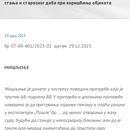
стања и старосног доба при коришћењу објеката
29. дец 2023.
бр. 07-00-401/2023-02 датум: 29.12.2023.
МИШЉЕЊЕ
Мишљење је донето у поступку поводом притужбе коју је
против
AA
, поднела
ББ. У притужби и допунама притужбе
наведено је да
притужиља
подиже пензију и плаћа рачуне
у експозитури „Поште“ бр.
…
од њеног отварања у холу
суда, будући да станује у непосредној близини, али да је
током јула месеца онемогућена да приступи овој