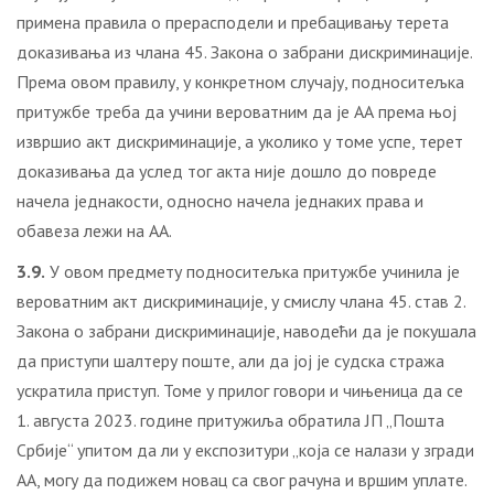
примена правила о прерасподели и пребацивању терета
доказивања из члана 45. Закона о забрани дискриминације.
Према овом правилу, у конкретном случају, подноситељка
притужбе треба да учини вероватним да је АА према њој
извршио акт дискриминације, а уколико у томе успе, терет
доказивања да услед тог акта није дошло до повреде
начела једнакости, односно начела једнаких права и
обавеза лежи на АА.
3.9.
У овом предмету подноситељка притужбе учинила је
вероватним акт дискриминације, у смислу члана 45. став 2.
Закона о забрани дискриминације, наводећи да је покушала
да приступи шалтеру поште, али да јој је судска стража
ускратила приступ. Томе у прилог говори и чињеница да се
1. августа 2023. године притужиља обратила ЈП „Пошта
Србије“ упитом да ли у експозитури „која се налази у згради
АА, могу да подижем новац са свог рачуна и вршим уплате.