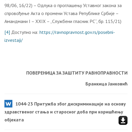
98/06, 16/22) – Одлука о проглашењу Уставног закона за
спровођење Акта о промени Устава Републике Србије –
Амандмани I – XXIX – „Службени гласник РС“, бр. 115/21)
[4]
Доступно на:
https://ravnopravnost.gov.rs/posebni-
izvestaji/
ПOВEРEНИЦA ЗA ЗAШTИTУ РAВНOПРAВНOСTИ
Брaнкицa Jaнкoвић
1044-23 Притужба због дискриминације на основу
здравственог стања и старосног доба при коришћењу
објеката