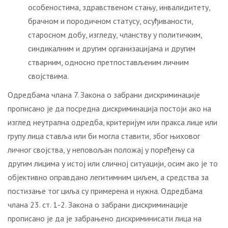
особеностима, здравственом стању, инвалидитету,
брачном и породичном статусу, осуђиваности,
старосном добу, изгледу, чланству у политичким,
синдикалним и другим организацијама и другим
стварним, односно претпостављеним личним
својствима.
Одредбама члана 7. Закона o забрани дискриминације
прописано je да посредна дискриминација постоји ако на
изглед неутрална одредба, критеријум или пракса лице или
групу лица ставља или би могла ставити, због њиховог
личног својства, у неповољан положај у поређењу са
другим лицима у истој или сличној ситуацији, осим ако је то
објективно оправдано легитимним циљем, а средства за
постизање тог циља су примерена и нужна. Одредбама
члана 23. ст. 1-2. Закона о забрани дискриминације
прописано је да је забрањено дискриминисати лица на