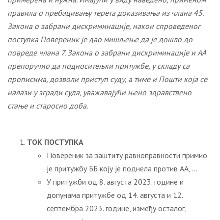
правила о пребацивању терета доказивања
из члана 45.
Закона о забрани дискриминације, након спроведеног
поступка Повереник је дао мишљење да је дошло до
повреде члана 7. Закона о забрани дискриминације и АА
препоручио да подноситељки притужбе, у складу са
прописима, дозволи приступ суду, а тиме и Пошти која се
налази у згради суда, уважавајући њено здравствено
стање и старосно доба.
ТОК ПОСТУПКА
Повереник за заштиту равноправности примио
је притужбу ББ коју је поднела против АА, …
У притужби од 8. августа 2023. године и
допунама притужбе од 14. августа и 12.
септембра 2023. године, између осталог,