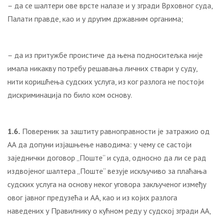
– да се шалтери ове врсте налазе и у згради Врховног суда,
Палати правде, као и у другим државним органима;
– да из притужбе проистиче да њена подноситељка није
имала никакву потребу решавања личних ствари у суду,
нити коришћења судских услуга, из ког разлога не постоји
дискриминација по било ком основу.
1.6.
Повереник за заштиту равноправности је затражио од
АА да допуни изјашњење наводима: у чему се састоји
заједнички договор „Поште“ и суда, односно да ли се рад
издвојеног шалтера „Поште“ везује искључиво за плаћања
судских услуга на основу неког уговора закљученог између
овог јавног предузећа и АА, као и из којих разлога
наведених у Правилнику о кућном реду у судској згради АА,