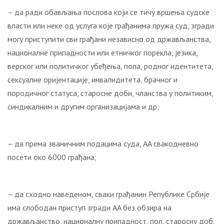
– да ради обављања послова који се тичу вршења судске
власти или неке од услуга које грађанима пружа суд, згради
могу приступити сви грађани независно од држављанства,
националне припадности или етничког порекла, језика,
верског или политичког убеђења, пола, родног идентитета,
сексуалне оријентације, инвалидитета, брачног и
породичног статуса, старосне доби, чланства у политиким,
синдикалним и другим организацијама и др;
– да према званичним подацима суда, AA свакодневно
посети око 6000 грађана;
– да сходно наведеном, сваки грађанин Републике Србије
има слободан приступ згради AA без обзира на
држављанство, националну припадност, пол, старосну доб,