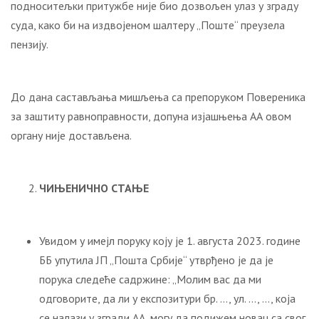
подноситељки притужбе није био дозвољен улаз у зграду
суда, како би на издвојеном шалтеру „Поште“ преузела
пензију.
До дана састављања мишљења са препоруком Повереника
за заштиту равноправности, допуна изјашњења АА овом
органу није достављена.
ЧИЊЕНИЧНО СТАЊЕ
Увидом у имејл поруку коју је 1. августа 2023. године
ББ упутила ЈП „Пошта Србије“ утврђено је да је
порука следеће садржине: „Молим вас да ми
одговорите, да ли у експозитури бр. …, ул. …, …, која
се налази у згради АА, могу да подижем новац са свог