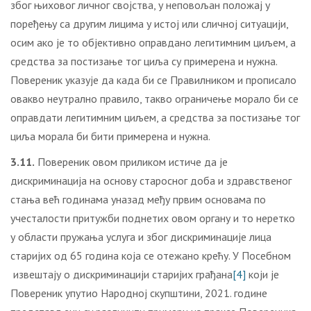
због њиховог личног својства, у неповољан положај у
поређењу са другим лицима у истој или сличној ситуацији,
осим ако је то објективно оправдано легитимним циљем, а
средства за постизање тог циља су примерена и нужна.
Повереник указује да када би се Правилником и прописало
овакво неутрално правило, такво ограничење морало би се
оправдати легитимним циљем, а средства за постизање тог
циља морала би бити примерена и нужна.
3.1
1
.
Повереник овом приликом истиче да је
дискриминација на основу старосног доба и здравственог
стања већ годинама уназад међу првим основама по
учесталости притужби поднетих овом органу и то неретко
у области пружања услуга и због дискриминације лица
старијих од 65 година која се отежано крећу. У Посебном
извештају о дискриминацији старијих грађана
[4]
који је
Повереник упутио Народној скупштини, 2021. године