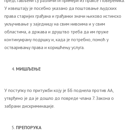
представљени су различити примери из праксе Повереника.
У извештају је посебно указано да поштовање људских
права старијих грађана и грађанки значи њихово истинско
укључивање у заједницу на свим нивоима и у свим
областима, а држава и друштво треба да им пруже
континуирану подршку и, када је потребно, помоћ у
остваривању права и коришћењу услуга.
МИШЉЕЊЕ
У поступку по притужби коју је ББ поднела против АА,
утврђено је да је дошло до повреде члана 7. Закона о
забрани дискриминације.
ПРЕПОРУКА