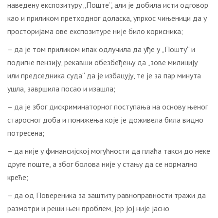
наведену експозитуру „Поште“, али је добила исти одговор
као и приликом претходног доласка, упркос чињеници да у
просторијама ове експозитуре није било корисника;
– да је том приликом ипак одлучила да уђе у „Пошту“ и
подигне пензију, рекавши обезбеђењу да „зове милицију
или председника суда“ да је избацују, те је за пар минута
ушла, завршила посао и изашла;
– да је због дискриминаторног поступања на основу њеног
старосног доба и понижења које је доживела била видно
потресена;
– да није у финансијској могућности да плаћа такси до неке
друге поште, а због болова није у стању да се нормално
креће;
– да од Повереника за заштиту равноправности тражи да
размотри и реши њен проблем, јер јој није јасно