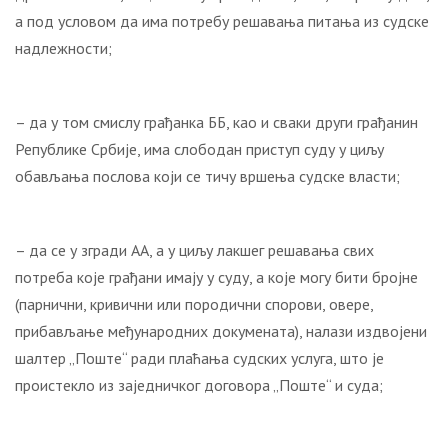
а под условом да има потребу решавања питања из судске
надлежности;
– да у том смислу грађанка ББ, као и сваки други грађанин
Републике Србије, има слободан приступ суду у циљу
обављања послова који се тичу вршења судске власти;
– да се у згради АА, а у циљу лакшег решавања свих
потреба које грађани имају у суду, а које могу бити бројне
(парнични, кривични или породични спорови, овере,
прибављање међународних докумената), налази издвојени
шалтер „Поште“ ради плаћања судских услуга, што је
проистекло из заједничког договора „Поште“ и суда;