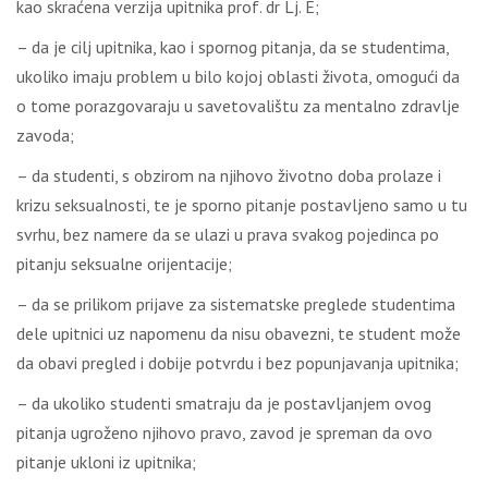
kao skraćena verzija upitnika prof. dr Lj. E;
– da je cilj upitnika, kao i spornog pitanja, da se studentima,
ukoliko imaju problem u bilo kojoj oblasti života, omogući da
o tome porazgovaraju u savetovalištu za mentalno zdravlje
zavoda;
– da studenti, s obzirom na njihovo životno doba prolaze i
krizu seksualnosti, te je sporno pitanje postavljeno samo u tu
svrhu, bez namere da se ulazi u prava svakog pojedinca po
pitanju seksualne orijentacije;
– da se prilikom prijave za sistematske preglede studentima
dele upitnici uz napomenu da nisu obavezni, te student može
da obavi pregled i dobije potvrdu i bez popunjavanja upitnika;
– da ukoliko studenti smatraju da je postavljanjem ovog
pitanja ugroženo njihovo pravo, zavod je spreman da ovo
pitanje ukloni iz upitnika;