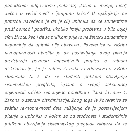
ponuđenim odgovorima „netačno”, „tačno u manjoj meri”,
„tačno u većoj meri” i “potpuno tačno”. U izjašnjenju na
pritužbu navedeno je da je cilj upitnika da se studentima
pruži pomoć i podrška, ukoliko imaju problema u bilo kojoj
sferi života, kao i da se prilikom prijave na šalteru studentima
napominje da upitnik nije obavezan. Poverenica za zaštitu
ravnopravnosti utvrdila je da postavljanje ovog pitanja
predstavlja povredu imperativnih propisa o zabrani
diskriminacije, jer je zahtev Zavoda za zdravstvenu zaštitu
studenata N. S. da se studenti prilikom obavljanja
sistematskog pregleda, izjasne o svojoj seksualnoj
orijentaciji izričito zabranjeno odredbom člana 21. stav 1.
Zakona o zabrani diskriminacije. Zbog toga je Poverenica za
zaštitu ravnopravnosti dala mišljenje da je postavljanjem
pitanja u upitniku, u kojem se od studenata i studentkinja
prilikom obavljanja sistematskog pregleda zahteva da se