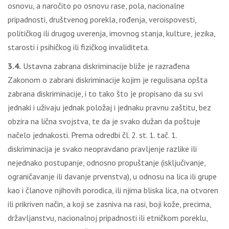
osnovu, a naročito po osnovu rase, pola, nacionalne
pripadnosti, društvenog porekla, rođenja, veroispovesti,
političkog ili drugog uverenja, imovnog stanja, kulture, jezika,
starosti i psihičkog ili fizičkog invaliditeta.
3.4.
Ustavna zabrana diskriminacije bliže je razrađena
Zakonom o zabrani diskriminacije kojim je regulisana opšta
zabrana diskriminacije, i to tako što je propisano da su svi
jednaki i uživaju jednak položaj i jednaku pravnu zaštitu, bez
obzira na lična svojstva, te da je svako dužan da poštuje
načelo jednakosti. Prema odredbi čl. 2. st. 1. tač. 1.
diskriminacija je svako neopravdano pravljenje razlike ili
nejednako postupanje, odnosno propuštanje (isključivanje,
ograničavanje ili davanje prvenstva), u odnosu na lica ili grupe
kao i članove njihovih porodica, ili njima bliska lica, na otvoren
ili prikriven način, a koji se zasniva na rasi, boji kože, precima,
državljanstvu, nacionalnoj pripadnosti ili etničkom poreklu,