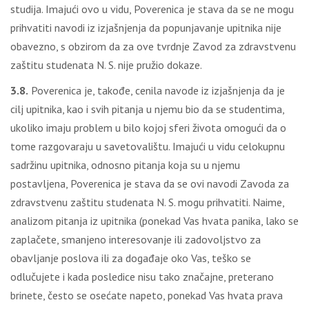
studija. Imajući ovo u vidu, Poverenica je stava da se ne mogu
prihvatiti navodi iz izjašnjenja da popunjavanje upitnika nije
obavezno, s obzirom da za ove tvrdnje Zavod za zdravstvenu
zaštitu studenata N. S. nije pružio dokaze.
3.8.
Poverenica je, takođe, cenila navode iz izjašnjenja da je
cilj upitnika, kao i svih pitanja u njemu bio da se studentima,
ukoliko imaju problem u bilo kojoj sferi života omogući da o
tome razgovaraju u savetovalištu. Imajući u vidu celokupnu
sadržinu upitnika, odnosno pitanja koja su u njemu
postavljena, Poverenica je stava da se ovi navodi Zavoda za
zdravstvenu zaštitu studenata N. S. mogu prihvatiti. Naime,
analizom pitanja iz upitnika (ponekad Vas hvata panika, lako se
zaplačete, smanjeno interesovanje ili zadovoljstvo za
obavljanje poslova ili za događaje oko Vas, teško se
odlučujete i kada posledice nisu tako značajne, preterano
brinete, često se osećate napeto, ponekad Vas hvata prava