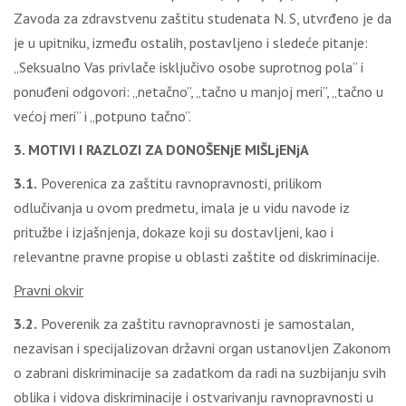
Zavoda za zdravstvenu zaštitu studenata N. S, utvrđeno je da
je u upitniku, između ostalih, postavljeno i sledeće pitanje:
„Seksualno Vas privlače isključivo osobe suprotnog pola” i
ponuđeni odgovori: „netačno”, „tačno u manjoj meri”, „tačno u
većoj meri” i „potpuno tačno”.
3. MOTIVI I RAZLOZI ZA DONOŠENjE MIŠLjENjA
3.1.
Poverenica za zaštitu ravnopravnosti, prilikom
odlučivanja u ovom predmetu, imala je u vidu navode iz
pritužbe i izjašnjenja, dokaze koji su dostavljeni, kao i
relevantne pravne propise u oblasti zaštite od diskriminacije.
Pravni okvir
3.2.
Poverenik za zaštitu ravnopravnosti je samostalan,
nezavisan i specijalizovan državni organ ustanovljen Zakonom
o zabrani diskriminacije sa zadatkom da radi na suzbijanju svih
oblika i vidova diskriminacije i ostvarivanju ravnopravnosti u