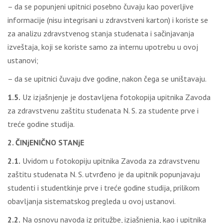
– da se popunjeni upitnici posebno čuvaju kao poverljive
informacije (nisu integrisani u zdravstveni karton) i koriste se
za analizu zdravstvenog stanja studenata i sačinjavanja
izveštaja, koji se koriste samo za internu upotrebu u ovoj
ustanovi;
– da se upitnici čuvaju dve godine, nakon čega se uništavaju.
1.5.
Uz izjašnjenje je dostavljena fotokopija upitnika Zavoda
za zdravstvenu zaštitu studenata N. S. za studente prve i
treće godine studija.
2. ČINjENIČNO STANjE
2.1.
Uvidom u fotokopiju upitnika Zavoda za zdravstvenu
zaštitu studenata N. S. utvrđeno je da upitnik popunjavaju
studenti i studentkinje prve i treće godine studija, prilikom
obavljanja sistematskog pregleda u ovoj ustanovi.
2.2.
Na osnovu navoda iz pritužbe, izjašnjenja, kao i upitnika