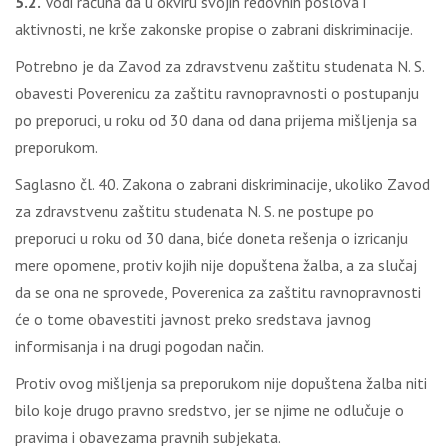
5.2.
Vodi računa da u okviru svojih redovnih poslova i
aktivnosti, ne krše zakonske propise o zabrani diskriminacije.
Potrebno je da Zavod za zdravstvenu zaštitu studenata N. S.
obavesti Poverenicu za zaštitu ravnopravnosti o postupanju
po preporuci, u roku od 30 dana od dana prijema mišljenja sa
preporukom.
Saglasno čl. 40. Zakona o zabrani diskriminacije, ukoliko Zavod
za zdravstvenu zaštitu studenata N. S. ne postupe po
preporuci u roku od 30 dana, biće doneta rešenja o izricanju
mere opomene, protiv kojih nije dopuštena žalba, a za slučaj
da se ona ne sprovede, Poverenica za zaštitu ravnopravnosti
će o tome obavestiti javnost preko sredstava javnog
informisanja i na drugi pogodan način.
Protiv ovog mišljenja sa preporukom nije dopuštena žalba niti
bilo koje drugo pravno sredstvo, jer se njime ne odlučuje o
pravima i obavezama pravnih subjekata.