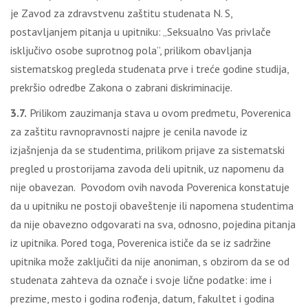
je Zavod za zdravstvenu zaštitu studenata N. S,
postavljanjem pitanja u upitniku: „Seksualno Vas privlače
isključivo osobe suprotnog pola”, prilikom obavljanja
sistematskog pregleda studenata prve i treće godine studija,
prekršio odredbe Zakona o zabrani diskriminacije.
3.7.
Prilikom zauzimanja stava u ovom predmetu, Poverenica
za zaštitu ravnopravnosti najpre je cenila navode iz
izjašnjenja da se studentima, prilikom prijave za sistematski
pregled u prostorijama zavoda deli upitnik, uz napomenu da
nije obavezan. Povodom ovih navoda Poverenica konstatuje
da u upitniku ne postoji obaveštenje ili napomena studentima
da nije obavezno odgovarati na sva, odnosno, pojedina pitanja
iz upitnika. Pored toga, Poverenica ističe da se iz sadržine
upitnika može zaključiti da nije anoniman, s obzirom da se od
studenata zahteva da označe i svoje lične podatke: ime i
prezime, mesto i godina rođenja, datum, fakultet i godina