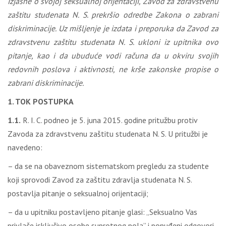
izjasne o svojoj seksualnoj orijentaciji, Zavod za zdravstvenu
zaštitu studenata N. S. prekršio odredbe Zakona o zabrani
diskriminacije. Uz mišljenje je izdata i preporuka da Zavod za
zdravstvenu zaštitu studenata N. S. ukloni iz upitnika ovo
pitanje, kao i da ubuduće vodi računa da u okviru svojih
redovnih poslova i aktivnosti, ne krše zakonske propise o
zabrani diskriminacije.
1. TOK POSTUPKA
1.1.
R. I. C. podneo je 5. juna 2015. godine pritužbu protiv
Zavoda za zdravstvenu zaštitu studenata N. S. U pritužbi je
navedeno:
– da se na obaveznom sistematskom pregledu za studente
koji sprovodi Zavod za zaštitu zdravlja studenata N. S.
postavlja pitanje o seksualnoj orijentaciji;
– da u upitniku postavljeno pitanje glasi: „Seksualno Vas
privlače isključivo osobe suprotnog pola” i ponuđeni odgovori