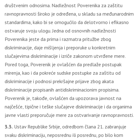
društvenim odnosima. Nadležnost Poverenika za zaštitu
ravnopravnosti široko je određena, u skladu sa međunarodnim
standardima, kako bi se omogućilo da delotvorno i efikasno
ostvaruje svoju ulogu. Jedna od osnovnih nadležnosti
Poverenika jeste da prima i razmatra pritužbe zbog
diskriminacije, daje mišljenja i preporuke u konkretnim
slučajevima diskriminacije i izriče zakonom utvrđene mere.
Pored toga, Poverenik je ovlašćen da predlaže postupak
mirenja, kao i da pokreće sudske postupke za zaštitu od
diskriminacije i podnosi prekršajne prijave zbog akata
diskriminacije propisanih antidiskriminacionim propisima.
Poverenik je, takođe, ovlašćen da upozorava javnost na
najčešće, tipične i teške slučajeve diskriminacije i da organima
javne vlasti preporučuje mere za ostvarivanje ravnopravnosti.
3.3.
Ustav Republike Srbije, odredbom člana 21. zabranjuje
svaku diskriminaciju, neposrednu ili posrednu, po bilo kom