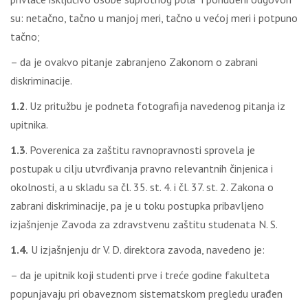
su: netačno, tačno u manjoj meri, tačno u većoj meri i potpuno
tačno;
– da je ovakvo pitanje zabranjeno Zakonom o zabrani
diskriminacije.
1.2
. Uz pritužbu je podneta fotografija navedenog pitanja iz
upitnika.
1.3
. Poverenica za zaštitu ravnopravnosti sprovela je
postupak u cilju utvrđivanja pravno relevantnih činjenica i
okolnosti, a u skladu sa čl. 35. st. 4. i čl. 37. st. 2. Zakona o
zabrani diskriminacije, pa je u toku postupka pribavljeno
izjašnjenje Zavoda za zdravstvenu zaštitu studenata N. S.
1.4.
U izjašnjenju dr V. D. direktora zavoda, navedeno je:
– da je upitnik koji studenti prve i treće godine fakulteta
popunjavaju pri obaveznom sistematskom pregledu urađen