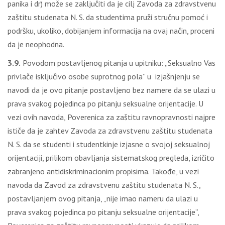
panika i dr) može se zaključiti da je cilj Zavoda za zdravstvenu
zaštitu studenata N. S. da studentima pruži stručnu pomoć i
podršku, ukoliko, dobijanjem informacija na ovaj način, proceni
da je neophodna.
3.9.
Povodom postavljenog pitanja u upitniku: „Seksualno Vas
privlače isključivo osobe suprotnog pola” u izjašnjenju se
navodi da je ovo pitanje postavljeno bez namere da se ulazi u
prava svakog pojedinca po pitanju seksualne orijentacije. U
vezi ovih navoda, Poverenica za zaštitu ravnopravnosti najpre
ističe da je zahtev Zavoda za zdravstvenu zaštitu studenata
N. S. da se studenti i studentkinje izjasne o svojoj seksualnoj
orijentaciji, prilikom obavljanja sistematskog pregleda, izričito
zabranjeno antidiskriminacionim propisima. Takođe, u vezi
navoda da Zavod za zdravstvenu zaštitu studenata N. S.,
postavljanjem ovog pitanja, „nije imao nameru da ulazi u
prava svakog pojedinca po pitanju seksualne orijentacije”,