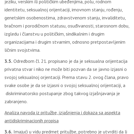
jeziku, verskim ili političkim ubeđenjima, polu, rodnom
identitetu, seksualnoj orijentaciji, imovnom stanju, rođenju,
genetskim osobenostima, zdravstvenom stanju, invaliditetu,
bračnom i porodičnom statusu, osuđivanosti, starosnom dobu,
izgledu i članstvu u političkim, sindikalnim i drugim
organizacijama i drugim stvarnim, odnosno pretpostavljenim
ličnim svojstvima.
3.5.
Odredbom čl. 21. propisano je da je seksualna orijentacija
privatna stvar i niko ne može biti pozvan da se javno izjasni o
svojoj seksualnoj orjentaciji. Prema stavu 2. ovog člana, pravo
svake osobe je da se izjasni o svojoj seksualnoj orijentaciji, a
diskriminatorsko postupanje zbog takvog izjašnjavanja je
zabranjeno.
Analiza navoda iz pritužbe, izjašnjenja i dokaza sa aspekta
antidiskriminacionih propisa
3.6.
Imajući u vidu predmet pritužbe, potrebno je utvrditi da li