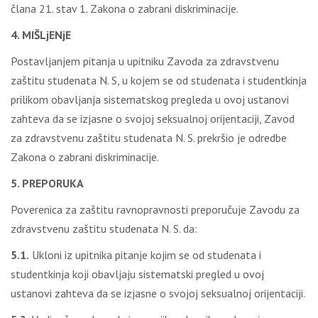
člana 21. stav 1. Zakona o zabrani diskriminacije.
4. MIŠLjENjE
Postavljanjem pitanja u upitniku Zavoda za zdravstvenu
zaštitu studenata N. S, u kojem se od studenata i studentkinja
prilikom obavljanja sistematskog pregleda u ovoj ustanovi
zahteva da se izjasne o svojoj seksualnoj orijentaciji, Zavod
za zdravstvenu zaštitu studenata N. S. prekršio je odredbe
Zakona o zabrani diskriminacije.
5. PREPORUKA
Poverenica za zaštitu ravnopravnosti preporučuje Zavodu za
zdravstvenu zaštitu studenata N. S. da:
5.1.
Ukloni iz upitnika pitanje kojim se od studenata i
studentkinja koji obavljaju sistematski pregled u ovoj
ustanovi zahteva da se izjasne o svojoj seksualnoj orijentaciji.