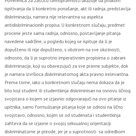
Poverenica za zaštitu ravnopravnosti ukazuje da prilikom
ispitivanja da li konkretno ponašanje, akt ili radnja, predstavlja
diskriminaciju, namera nije relevantna sa aspekta
antidiskriminacionih propisa. U konkretnom slučaju, predmet
procene jeste sama radnja, odnosno, postavljanje pitanja
navedene sadržine, u pogledu kojeg se ispituje da li je
dopušteno ili nije dopušteno, s obzirom na sve okolnosti,
odnosno, da li je suprotno imperativnim propisima o zabrani
diskriminacije, koji su obavezujući za sve pravne subjekte, dok
je namera izvršioca diskriminatornog akta pravno irelevantna.
Prema tome, iako u konkretnom slučaju nema dokaza da je
bilo koji student ili studentkinja diskriminisan na osnovu ličnog
svojstava o kojem se izjasnio odgovarajući na ovo pitanje iz
upitnika, samo formulisanje pitanja koje se odnosi na lično
svojstavo, odnosno, kojim se od studenata i studentkinja
zahteva da se izjasne o svojoj seksualnoj orijentaciji
diskriminatorne je prirode, jer je u suprotnosti sa odredbom