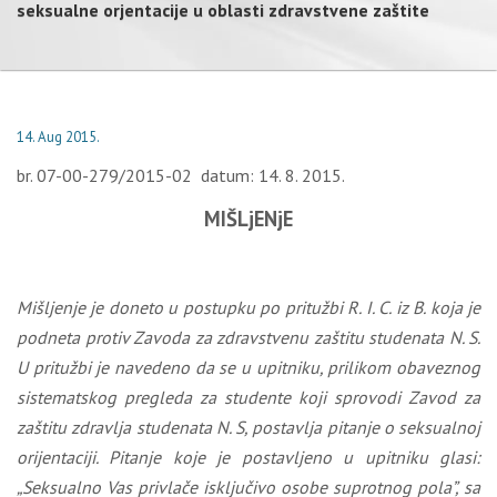
seksualne orjentacije u oblasti zdravstvene zaštite
14. Aug 2015.
br. 07-00-279/2015-02 datum: 14. 8. 2015.
MIŠLjENjE
Mišljenje je doneto u postupku po pritužbi R. I. C. iz B. koja je
podneta protiv Zavoda za zdravstvenu zaštitu studenata N. S.
U pritužbi je navedeno da se u upitniku, prilikom obaveznog
sistematskog pregleda za studente koji sprovodi Zavod za
zaštitu zdravlja studenata N. S, postavlja pitanje o seksualnoj
orijentaciji. Pitanje koje je postavljeno u upitniku glasi:
„Seksualno Vas privlače isključivo osobe suprotnog pola”, sa