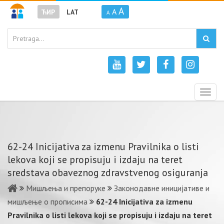
A
A
ЋИР
LAT
A
Togg
navig
62-24 Inicijativa za izmenu Pravilnika o listi
lekova koji se propisuju i izdaju na teret
sredstava obaveznog zdravstvenog osiguranja
Мишљења и препоруке
Законодавне иницијативе и
мишљење о прописима
62-24 Inicijativa za izmenu
Pravilnika o listi lekova koji se propisuju i izdaju na teret