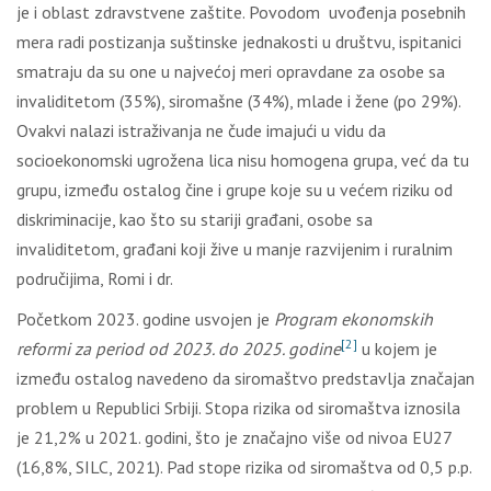
je i oblast zdravstvene zaštite. Povodom uvođenja posebnih
mera radi postizanja suštinske jednakosti u društvu, ispitanici
smatraju da su one u najvećoj meri opravdane za osobe sa
invaliditetom (35%), siromašne (34%), mlade i žene (po 29%).
Ovakvi nalazi istraživanja ne čude imajući u vidu da
socioekonomski ugrožena lica nisu homogena grupa, već da tu
grupu, između ostalog čine i grupe koje su u većem riziku od
diskriminacije, kao što su stariji građani, osobe sa
invaliditetom, građani koji žive u manje razvijenim i ruralnim
područijima, Romi i dr.
Početkom 2023. godine usvojen je
Program ekonomskih
[2]
reformi za period od 2023. do 2025. godine
u kojem je
između ostalog navedeno da siromaštvo predstavlja značajan
problem u Republici Srbiji. Stopa rizika od siromaštva iznosila
je 21,2% u 2021. godini, što je značajno više od nivoa EU27
(16,8%, SILC, 2021). Pad stope rizika od siromaštva od 0,5 p.p.