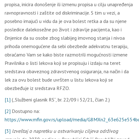
propisa, inicira donošenje ili izmenu propisa u cilju unapređenja
ravnopravnosti i zaštite od diskriminacije. S tim u vezi, a
posebno imajući u vidu da je ova bolest retka a da su njene
posledice dalekosežne po život i zdravlje pacijenta, kao i
činjenice da su osobe zbog slabijeg imovnog stanja i nivoa
prihoda onemogućene da sebi obezbede adekvatnu terapiju,
obraćamo Vam se kako biste razmotrili mogućnosti izmene
Pravilnika o listi lekova koji se propisuju i izdaju na teret
sredstava obaveznog zdravstvenog osiguranja, na način i da
lek za ovu bolest bude uvršten u listu lekova koji se
obezbeđuje iz sredstava RFZO.
[1]
(„Službeni glasnik RS“, br. 22/09 i 52/21, član 2.)
[2]
Dostupno na:
https://www.mfin.gov.rs/upload/media/G8MXn2_63e625e554b
[3]
Izveštaj o napretku u ostvarivanju ciljeva održivog