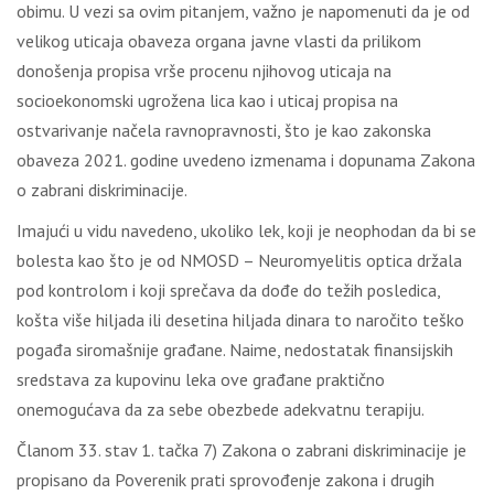
obimu. U vezi sa ovim pitanjem, važno je napomenuti da je od
velikog uticaja obaveza organa javne vlasti da prilikom
donošenja propisa vrše procenu njihovog uticaja na
socioekonomski ugrožena lica kao i uticaj propisa na
ostvarivanje načela ravnopravnosti, što je kao zakonska
obaveza 2021. godine uvedeno izmenama i dopunama Zakona
o zabrani diskriminacije.
Imajući u vidu navedeno, ukoliko lek, koji je neophodan da bi se
bolesta kao što je od NMOSD – Neuromyelitis optica držala
pod kontrolom i koji sprečava da dođe do težih posledica,
košta više hiljada ili desetina hiljada dinara to naročito teško
pogađa siromašnije građane. Naime, nedostatak finansijskih
sredstava za kupovinu leka ove građane praktično
onemogućava da za sebe obezbede adekvatnu terapiju.
Članom 33. stav 1. tačka 7) Zakona o zabrani diskriminacije je
propisano da Poverenik prati sprovođenje zakona i drugih