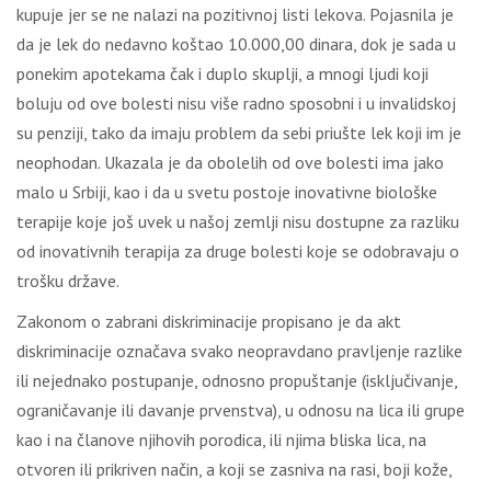
kupuje jer se ne nalazi na pozitivnoj listi lekova. Pojasnila je
da je lek do nedavno koštao 10.000,00 dinara, dok je sada u
ponekim apotekama čak i duplo skuplji, a mnogi ljudi koji
boluju od ove bolesti nisu više radno sposobni i u invalidskoj
su penziji, tako da imaju problem da sebi priušte lek koji im je
neophodan. Ukazala je da obolelih od ove bolesti ima jako
malo u Srbiji, kao i da u svetu postoje inovativne biološke
terapije koje još uvek u našoj zemlji nisu dostupne za razliku
od inovativnih terapija za druge bolesti koje se odobravaju o
trošku države.
Zakonom o zabrani diskriminacije propisano je da akt
diskriminacije označava svako neopravdano pravljenje razlike
ili nejednako postupanje, odnosno propuštanje (isključivanje,
ograničavanje ili davanje prvenstva), u odnosu na lica ili grupe
kao i na članove njihovih porodica, ili njima bliska lica, na
otvoren ili prikriven način, a koji se zasniva na rasi, boji kože,