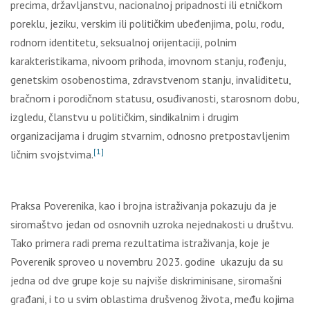
precima, državljanstvu, nacionalnoj pripadnosti ili etničkom
poreklu, jeziku, verskim ili političkim ubeđenjima, polu, rodu,
rodnom identitetu, seksualnoj orijentaciji, polnim
karakteristikama, nivoom prihoda, imovnom stanju, rođenju,
genetskim osobenostima, zdravstvenom stanju, invaliditetu,
bračnom i porodičnom statusu, osuđivanosti, starosnom dobu,
izgledu, članstvu u političkim, sindikalnim i drugim
organizacijama i drugim stvarnim, odnosno pretpostavljenim
[1]
ličnim svojstvima.
Praksa Poverenika, kao i brojna istraživanja pokazuju da je
siromaštvo jedan od osnovnih uzroka nejednakosti u društvu.
Tako primera radi prema rezultatima istraživanja, koje je
Poverenik sproveo u novembru 2023. godine ukazuju da su
jedna od dve grupe koje su najviše diskriminisane, siromašni
građani, i to u svim oblastima drušvenog života, među kojima