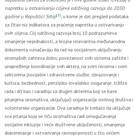
napretku u ostvarivanju ciljeva održivog razvoja do 2030.
[3]
godine u Republici Srbiji
, u kome je dat pregled podataka
za čitav niz indikatora za praćenje napretka u ostvarivanju
ovih ciljeva. Cilj održivog razvoja broj 10 podrazumeva
smanjenje nejednakosti, a brojna relevantna međunarodna
dokumenta označavaju da rad na socijalnom uključivanju
siromašnih zahteva dobru povezanost svih sistema zaštite i
unapređenje koordinacije svih aktera, na svim nivoima i svim
sektorima (socijalne i zdravstvene službe, obrazovanje i
kultura, bezbednost, penzijsko-invalidsko osiguranje, tržište
rada i dr) kao i saradnju sa drugim akterima koji se bave
pitanjima siromaštva, uključujući organizacije civilnog društva i
volonterske organizacije. Ova saradnja bi trebalo da uključuje
sva pitanja koja se tiču siromaštva radi omogućavanja
socijalne inkluzije i veće društvene uključenosti, smanjenja
diskriminacije i ostvarivanja ravnopravnosti u što većem