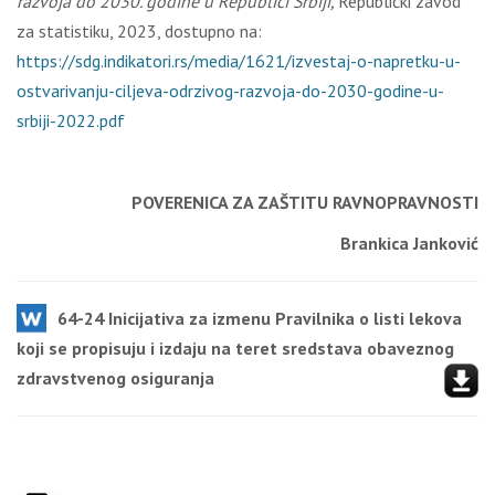
razvoja do 2030. godine u Republici Srbiji,
Republički zavod
za statistiku, 2023, dostupno na:
https://sdg.indikatori.rs/media/1621/izvestaj-o-napretku-u-
ostvarivanju-ciljeva-odrzivog-razvoja-do-2030-godine-u-
srbiji-2022.pdf
POVERENICA ZA ZAŠTITU RAVNOPRAVNOSTI
Brankica Janković
64-24 Inicijativa za izmenu Pravilnika o listi lekova
koji se propisuju i izdaju na teret sredstava obaveznog
zdravstvenog osiguranja