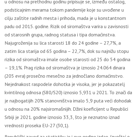
u odnosu na prethodnu godinu pripisuje se, između ostalog,
podsticajnim merama tokom pandemije koje su uvođene u
cilju zaštite radnih mesta i prihoda, mada je u konstantnom
padu od 2015. godine. Rizik od siromaštva varira u zavisnosti
od starosnih grupa, radnog statusa i tipa domaćinstva.
Najugroženija su lica starosti 18 do 24 godine – 27,7%, a
zatim lica starija od 65 godina – 22,7%, dok su najnižu stopu
rizika od siromaštva imale osobe starosti od 25 do 54 godina
– 19,1%. Prag rizika od siromaštva je iznosio 24.064 dinara
(205 evra) prosečno mesečno za jednočlano domaćinstvo.
Nejednakost raspodele dohotka je visoka, jer je pokazatelj
kvintilnog odnosa (S80/S20) iznosio 5,931 u 2021. To znači da
je najbogatijih 20% stanovništva imalo 5,9 puta veći dohodak
u odnosu na 20% najsiromašnijih. Džini koeficijent u Republici
Srbiji je 2021. godine iznosio 33,3, što je neznatno iznad
vrednosti proseka EU-27 (30,1).
Republički zavod za statistiku je i ove godine izdao
Izveštaj o