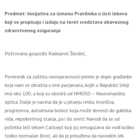
Predmet: Inicijativa
za izmenu
Pravilnika o listi lekova
koji se propisuju i izdaju na teret sredstava obaveznog
zdravstvenog osiguranja
Poštovana gospođo Radojević Škodrić,
Poverenik za zaštitu ravnopravnosti primio je dopis građanke
koja nam se obratila u ime pacijenata, kojih u Republici Srbiji
ima oko 100, a koji su oboleli od NMOSD – Neuromyelitis
optica. Dalje je navela da je u pitanju retka, hronična,
progresivna, autoimuna bolest koja može dovesti do gubitka
vida, nepokretnog stanja, pa i do smrti. Navodi da se od
početka leči lekom Callcept koji joj omogućava da vodi koliko
toliko normalan život, ali da je prinuđena da navedeni lek