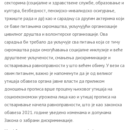
секторима (социјалне и здравствене службе, образовање и
култура, безбедност, пензијско-инвалидско осигурање,
тржиште рада и др) као и сарадњу са другим актерима који
се баве питањима сиромаштва, укључујући организације
цивилног друштва и волонтерске организације. Ова
сарадња би требало да укључује сва питања која се тичу
сиромаштва ради омогућавања социјалне инклузије и веће
друштвене укључености, смањења дискриминације и
остваривања равноправности у што већем обиму. У вези са
овим питањем, важно је напоменути да је од великог
утицаја обавеза органа јавне власти да приликом
доношења прописа врше процену њиховог утицаја на
социоекономски угрожена лица као и утицај прописа на
остваривање начела равноправности, што је као законска
обавеза 2021. године уведено изменама и допунама
Закона о забрани дискриминације.