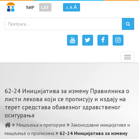
A
A
ЋИР
LAT
A
Togg
navig
62-24 Иницијатива за измену Правилника о
листи лекова који се прописују и издају на
терет средстава обавезног здравственог
осигурања
Мишљења и препоруке
Законодавне иницијативе и
мишљење о прописима
62-24 Иницијатива за измену