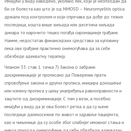
Имајући у виду наведено, уколико лек, који је неопходан да
би се болеста као што је од NMOSD – Neuromyelitis optica
држала под контролом и који спречава да дође до тежих
последица, кошта више хиљада или десетина хиљада
динара то нарочито тешко погађа сиромашније грађане.
Наиме, недостатак финансијских средстава за куповину
лека ове грађане практично онемогућава да за себе
обезбеде адекватну терапију.
Чланом 33. став 1. тачка 7) Закона о забрани
дискриминације је прописано да Повереник прати
спровођење закона и других прописа, иницира доношење
или измену прописа у циљу унапређења равноправности и
заштите од дискриминације. С тим у вези, а посебно
имајући у виду да је ова болест ретка а да су њене
последице далекосежне по живот и здравље пацијента,
као и чињенице да су особе због слабијег имовног стања и
нивоа прихода онемогућене да себи обезбеде адекватну