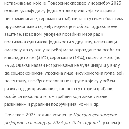
истраживања, које је Повереник спровео у новембру 2023.
године указују да су једна од две групе које су највише
дискриминисане, сиромашни грађани, и то у свим областима
друшвеног живота, међу којима је и област здравствене
заштите. Поводом увођења посебних мера ради
постизања суштинске једнакости у друштву, испитаници
сматрају да су оне у највећој мери оправдане за особе са
инвалидитетом (35%), сиромашне (34%), младе и жене (по
29%). Овакви налази истраживања не чуде имајући у виду
да социоекономски угрожена лица нису хомогена група, већ
да ту групу, између осталог чине и групе које су у већем
ризику од дискриминације, као што су старији грађани,
особе са инвалидитетом, грађани који живе у мање
развијеним и руралним подручијима, Роми и др.
Почетком 2023. године усвојен је
Програм економских
[2]
реформи за период од 2023. до 2025. године
у којем је