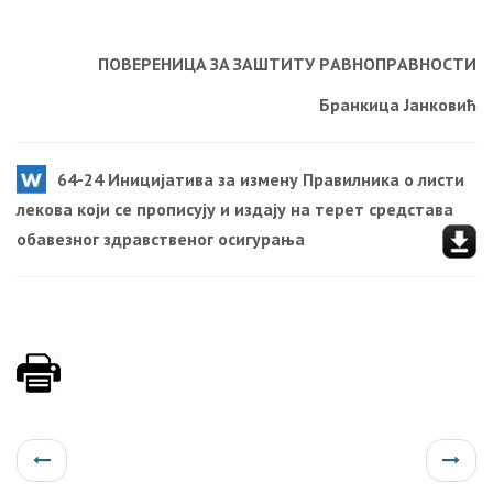
ПOВEРEНИЦA ЗA ЗAШTИTУ РAВНOПРAВНOСTИ
Брaнкицa Jaнкoвић
64-24 Иницијатива за измену Правилника о листи
лекова који се прописују и издају на терет средстава
обавезног здравственог осигурања