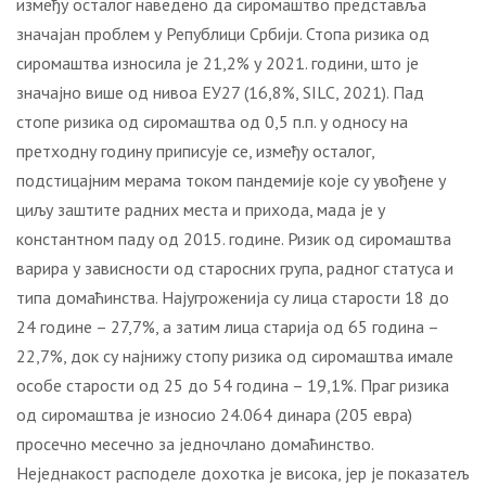
између осталог наведено да сиромаштво представља
значајан проблем у Републици Србији. Стопа ризика од
сиромаштва износила је 21,2% у 2021. години, што је
значајно више од нивоа ЕУ27 (16,8%, SILC, 2021). Пад
стопе ризика од сиромаштва од 0,5 п.п. у односу на
претходну годину приписује се, између осталог,
подстицајним мерама током пандемије које су увођене у
циљу заштите радних места и прихода, мада је у
константном паду од 2015. године. Ризик од сиромаштва
варира у зависности од старосних група, радног статуса и
типа домаћинства. Најугроженија су лица старости 18 до
24 године – 27,7%, а затим лица старија од 65 година –
22,7%, док су најнижу стопу ризика од сиромаштва имале
особе старости од 25 до 54 година – 19,1%. Праг ризика
од сиромаштва је износио 24.064 динара (205 евра)
просечно месечно за једночлано домаћинство.
Неједнакост расподеле дохотка је висока, јер је показатељ