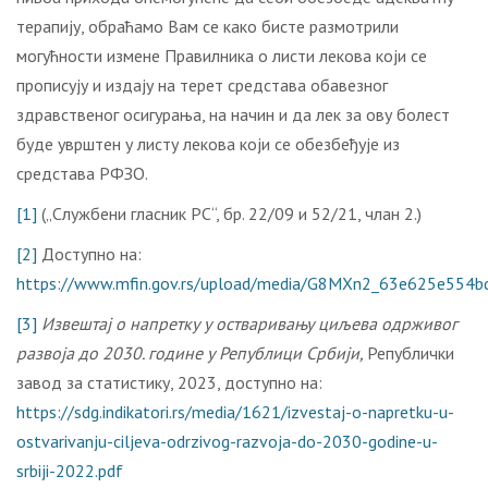
терапију, обраћамо Вам се како бисте размотрили
могућности измене Правилника о листи лекова који се
прописују и издају на терет средстава обавезног
здравственог осигурања, на начин и да лек за ову болест
буде уврштен у листу лекова који се обезбеђује из
средстава РФЗО.
[1]
(„Службени гласник РС“, бр. 22/09 и 52/21, члан 2.)
[2]
Доступно на:
https://www.mfin.gov.rs/upload/media/G8MXn2_63e625e554b
[3]
Извештај о напретку у остваривању циљева одрживог
развоја до 2030. године у Републици Србији,
Републички
завод за статистику, 2023, доступно на:
https://sdg.indikatori.rs/media/1621/izvestaj-o-napretku-u-
ostvarivanju-ciljeva-odrzivog-razvoja-do-2030-godine-u-
srbiji-2022.pdf