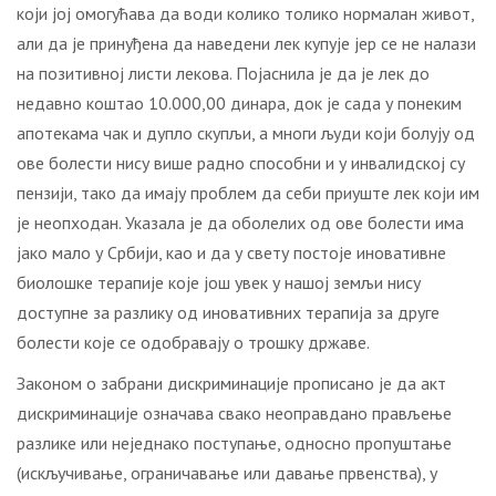
који јој омогућава да води колико толико нормалан живот,
али да је принуђена да наведени лек купује јер се не налази
на позитивној листи лекова. Појаснила је да је лек до
недавно коштао 10.000,00 динара, док је сада у понеким
апотекама чак и дупло скупљи, а многи људи који болују од
ове болести нису више радно способни и у инвалидској су
пензији, тако да имају проблем да себи приуште лек који им
је неопходан. Указала је да оболелих од ове болести има
јако мало у Србији, као и да у свету постоје иновативне
биолошке терапије које још увек у нашој земљи нису
доступне за разлику од иновативних терапија за друге
болести које се одобравају о трошку државе.
Законом о забрани дискриминације прописано је да акт
дискриминације означава свако неоправдано прављење
разлике или неједнако поступање, односно пропуштање
(искључивање, ограничавање или давање првенства), у