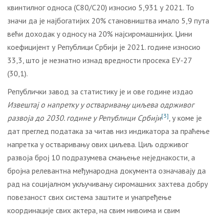
квинтилног односа (С80/С20) износио 5,931 у 2021. То
значи да је најбогатијих 20% становништва имало 5,9 пута
већи доходак у односу на 20% најсиромашнијих. Џини
коефицијент у Републици Србији је 2021. године износио
33,3, што је незнатно изнад вредности просека ЕУ-27
(30,1).
Републички завод за статистику је и ове године издао
Извештај о напретку у остваривању циљева одрживог
[3]
развоја до 2030. године у Републици Србији
, у коме је
дат преглед података за читав низ индикатора за праћење
напретка у остваривању ових циљева. Циљ одрживог
развоја број 10 подразумева смањење неједнакости, а
бројна релевантна међународна документа означавају да
рад на социјалном укључивању сиромашних захтева добру
повезаност свих система заштите и унапређење
координације свих актера, на свим нивоима и свим