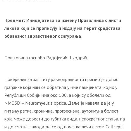
Предмет: Иницијатива
за измену
Правилника о листи
лекова који се прописују и издају на терет средстава
обавезног здравственог осигурања
Поштована госпођо Радојевић Шкодрић,
Повереник за заштиту равноправности примио је допис
грађанке која нам се обратила у име пацијената, којих у
Републици Србији има око 100, а који су оболели од
NMOSD – Neuromyelitis optica. Даље је навела да је у
питању ретка, хронична, прогресивна, аутоимуна болест
која може довести до губитка вида, непокретног стања, па
и до смрти. Наводи да се од почетка лечи леком Callcept