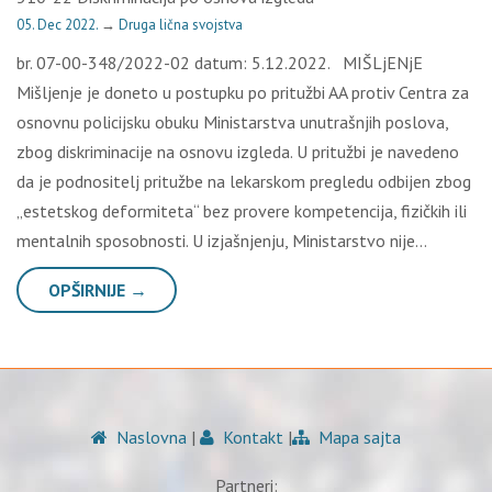
05. Dec 2022.
→
Druga lična svojstva
br. 07-00-348/2022-02 datum: 5.12.2022. MIŠLjENjE
Mišljenje je doneto u postupku po pritužbi AA protiv Centra za
osnovnu policijsku obuku Ministarstva unutrašnjih poslova,
zbog diskriminacije na osnovu izgleda. U pritužbi je navedeno
da je podnositelj pritužbe na lekarskom pregledu odbijen zbog
„estetskog deformiteta“ bez provere kompetencija, fizičkih ili
mentalnih sposobnosti. U izjašnjenju, Ministarstvo nije…
OPŠIRNIJE →
Naslovna
|
Kontakt
|
Mapa sajta
Partneri: