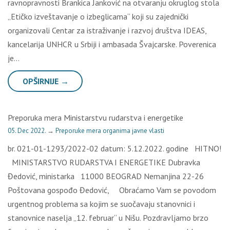
ravnopravnosti Brankica Janković na otvaranju okruglog stola
„Etičko izveštavanje o izbeglicama“ koji su zajednički
organizovali Centar za istraživanje i razvoj društva IDEAS,
kancelarija UNHCR u Srbiji i ambasada Švajcarske. Poverenica
je…
OPŠIRNIJE →
Preporuka mera Ministarstvu rudarstva i energetike
05. Dec 2022.
→
Preporuke mera organima javne vlasti
br. 021-01-1293/2022-02 datum: 5.12.2022. godine HITNO!
MINISTARSTVO RUDARSTVA I ENERGETIKE Dubravka
Đedović, ministarka 11000 BEOGRAD Nemanjina 22-26
Poštovana gospođo Đedović, Obraćamo Vam se povodom
urgentnog problema sa kojim se suočavaju stanovnici i
stanovnice naselja „12. februar“ u Nišu. Pozdravljamo brzo