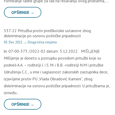
formiranje radne grupe za rad na rešavanju ovog problema,…
OPŠIRNIJE →
537-22 Pritužba protiv predškolske ustanove zbog
diskriminacije po osnovu političke pripadnosti
05. Dec 2022.
→
Druga lična svojstva
br. 07-00-373 /2022-02 datum: 5.12.2022. MIŠLjENjE
Mišljenje je doneto u postupku povodom pritužbi koje su
podneli A.A. – roditelji J. i S. M. i B.B. -roditelji N.M i pritužbe
Udruženja C.C., u ime i saglasnost zakonskih zastupnika dece,
izjavljene protiv PU „Vlada Obradović Kameni“, zbog
diskriminacije na osnovu političke pripadnosti. U pritužbama je,
između…
OPŠIRNIJE →