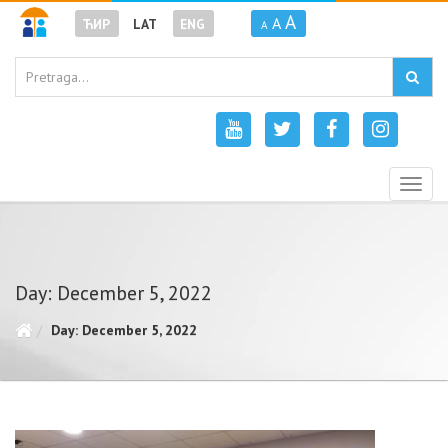
A
A
ЋИР
LAT
ENG
A
Togg
navig
Day: December 5, 2022
Day: December 5, 2022