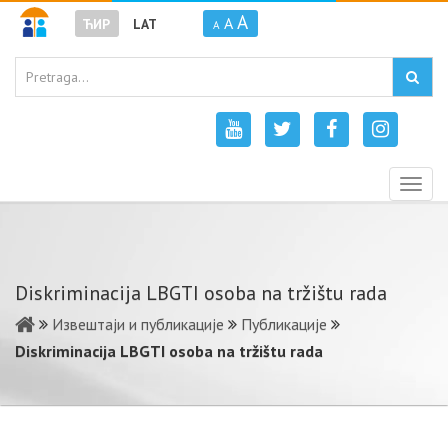
A
A
ЋИР
LAT
A
Togg
navig
Diskriminacija LBGTI osoba na tržištu rada
Извештаји и публикације
Публикације
Diskriminacija LBGTI osoba na tržištu rada