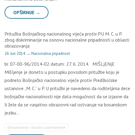
OPŠIRNIJE →
Pritužba Bošnjačkog nacionalnog vijeća protiv PU M. C. u P.
zbog diskriminacije na osnovu nacionalne pripadnosti u oblasti
obrazovanja
26. Jun 2014.
→
Nacionalna pripadnost
br. 07-00-96/2014-02 datum: 27. 6. 2014. MIŠLjENjE
Mišljenje je doneto u postupku povodom pritužbe koju je
podnelo Bošnjačko nacionalno vijeće protiv Predškolske
ustanove „M. C.” u P. U pritužbi je navedeno da roditeljima dece
bošnjačke nacionalnosti nije data mogućnost da se izjasne da
li žele da se vaspitno-obrazovni rad ostvaruje na bosanskom
jeziku…
Obrazovanje i stručno usavršavanje