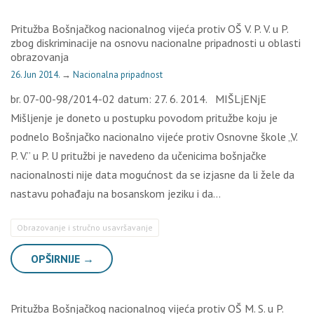
Pritužba Bošnjačkog nacionalnog vijeća protiv OŠ V. P. V. u P.
zbog diskriminacije na osnovu nacionalne pripadnosti u oblasti
obrazovanja
26. Jun 2014.
→
Nacionalna pripadnost
br. 07-00-98/2014-02 datum: 27. 6. 2014. MIŠLjENjE
Mišljenje je doneto u postupku povodom pritužbe koju je
podnelo Bošnjačko nacionalno vijeće protiv Osnovne škole „V.
P. V.” u P. U pritužbi je navedeno da učenicima bošnjačke
nacionalnosti nije data mogućnost da se izjasne da li žele da
nastavu pohađaju na bosanskom jeziku i da…
Obrazovanje i stručno usavršavanje
OPŠIRNIJE →
Pritužba Bošnjačkog nacionalnog vijeća protiv OŠ M. S. u P.