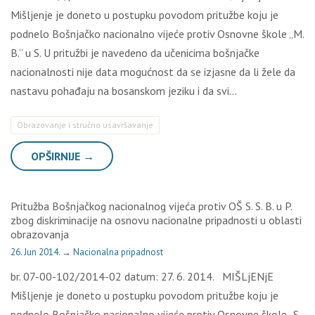
Mišljenje je doneto u postupku povodom pritužbe koju je
podnelo Bošnjačko nacionalno vijeće protiv Osnovne škole „M.
B.” u S. U pritužbi je navedeno da učenicima bošnjačke
nacionalnosti nije data mogućnost da se izjasne da li žele da
nastavu pohađaju na bosanskom jeziku i da svi…
Obrazovanje i stručno usavršavanje
OPŠIRNIJE →
Pritužba Bošnjačkog nacionalnog vijeća protiv OŠ S. S. B. u P.
zbog diskriminacije na osnovu nacionalne pripadnosti u oblasti
obrazovanja
26. Jun 2014.
→
Nacionalna pripadnost
br. 07-00-102/2014-02 datum: 27. 6. 2014. MIŠLjENjE
Mišljenje je doneto u postupku povodom pritužbe koju je
podnelo Bošnjačko nacionalno vijeće protiv Osnovne škole „S.