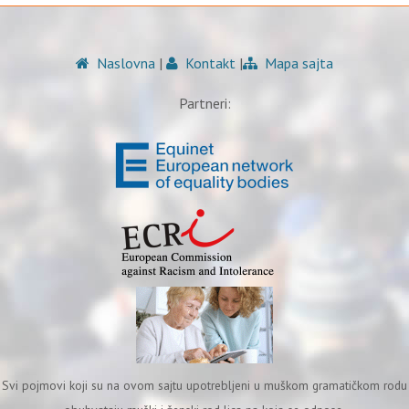
Naslovna
|
Kontakt
|
Mapa sajta
Partneri:
Svi pojmovi koji su na ovom sajtu upotrebljeni u muškom gramatičkom rodu