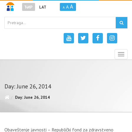
A
A
ЋИР
LAT
A
Togg
navig
Day: June 26, 2014
Day: June 26, 2014
Obaveštenje javnosti – Republički fond za zdravstveno