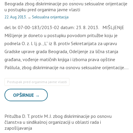
Beograda zbog diskriminacije po osnovu seksualne orijentacije
u postupku pred organima javne vlasti
22. Aug 2013.
→
Seksualna orijentacija
del. br. 07-00-183/2013-02 datum: 23. 8. 2013. MIŠLjENjE
Mišljenje je doneto u postupku povodom pritužbe koju je
podnela O. z. l. lj. p. „L” iz B. protiv Sekretarijata za upravu
Gradske uprave grada Beograda, Odeljenje za lična stanja
građana, vođenje matičnih knjiga i izborna prava opštine
Palilula, zbog diskriminacije na osnovu seksualne orijentacije….
Postupak pred organima javne vlasti
OPŠIRNIJE →
Pritužba D. T. protiv M. J. zbog diskriminacije po osnovu
članstva u sindikalnoj organizaciji u oblasti rada i
zapošljavanja