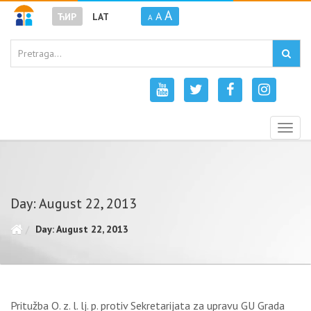
A
A
ЋИР
LAT
A
Togg
navig
Day: August 22, 2013
Day: August 22, 2013
Pritužba O. z. l. lj. p. protiv Sekretarijata za upravu GU Grada