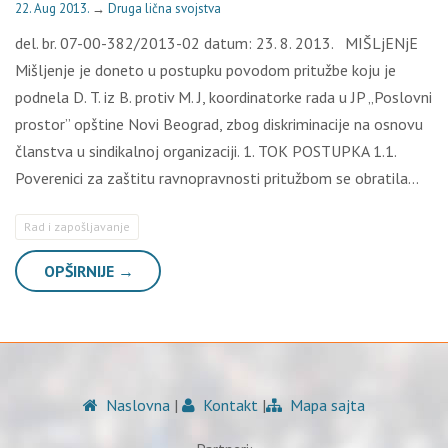
22. Aug 2013.
→
Druga lična svojstva
del. br. 07-00-382/2013-02 datum: 23. 8. 2013. MIŠLjENjE
Mišljenje je doneto u postupku povodom pritužbe koju je
podnela D. T. iz B. protiv M. J, koordinatorke rada u JP „Poslovni
prostor” opštine Novi Beograd, zbog diskriminacije na osnovu
članstva u sindikalnoj organizaciji. 1. TOK POSTUPKA 1.1.
Poverenici za zaštitu ravnopravnosti pritužbom se obratila…
Rad i zapošljavanje
OPŠIRNIJE →
Naslovna
|
Kontakt
|
Mapa sajta