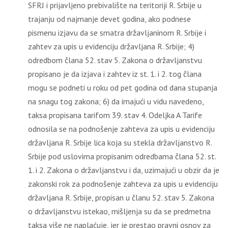
SFRJ i prijavljeno prebivalište na teritoriji R. Srbije u
trajanju od najmanje devet godina, ako podnese
pismenu izjavu da se smatra državljaninom R. Srbije i
zahtev za upis u evidenciju državljana R. Srbije; 4)
odredbom člana 52. stav 5. Zakona o državljanstvu
propisano je da izjava i zahtev iz st. 1. i 2. tog člana
mogu se podneti u roku od pet godina od dana stupanja
na snagu tog zakona; 6) da imajući u vidu navedeno,
taksa propisana tarifom 39. stav 4. Odeljka A Tarife
odnosila se na podnošenje zahteva za upis u evidenciju
državljana R. Srbije lica koja su stekla državljanstvo R.
Srbije pod uslovima propisanim odredbama člana 52. st.
1. i 2. Zakona o državljanstvu i da, uzimajući u obzir da je
zakonski rok za podnošenje zahteva za upis u evidenciju
državljana R. Srbije, propisan u članu 52. stav 5. Zakona
o državljanstvu istekao, mišljenja su da se predmetna
taksa više ne naplaćuje, jer je prestao pravni osnov za