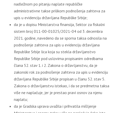
nadležnom po pitanju naplate republičke
administrativne takse prilikom podnošenja zahteva za
upis u evidenciju državljana Republike Srbije;
da je u dopisu Ministarstva finansija, Sektor za fiskalni
sistem broj 011-00-01025/2021-04 od 3. decembra
2021. godine, navedeno da se sporna taksa odnosila na
podnošenje zahteva za upis u evidenciju državljana
Republike Srbije lica koja su stekla državljanstvo
Republike Srbije pod uslovima propisanim odredbama
člana 52. stav 1. i 2. Zakona o državljanstvu, da je
zakonski rok za podnošenje zahteva za upis u evidenciju
državljana Republike Srbije propisan u članu 52. stav 5.
Zakona o državljanstvu istekao, i da se predmetna taksa
više ne naplaćuje, jer je prestao pravi osnov za njenu
naplatu;
da je Gradska uprava uvažila i prihvatila mišljenje