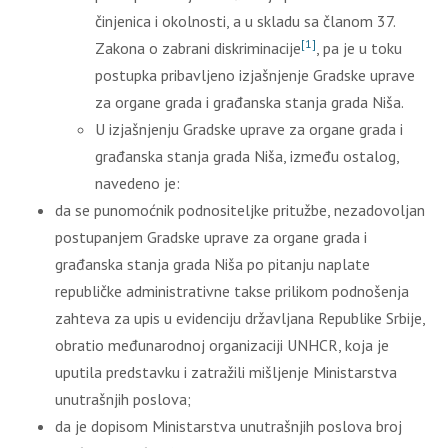
činjenica i okolnosti, a u skladu sa članom 37.
[1]
Zakona o zabrani diskriminacije
, pa je u toku
postupka pribavljeno izjašnjenje Gradske uprave
za organe grada i građanska stanja grada Niša.
U izjašnjenju Gradske uprave za organe grada i
građanska stanja grada Niša, između ostalog,
navedeno je:
da se punomoćnik podnositeljke pritužbe, nezadovoljan
postupanjem Gradske uprave za organe grada i
građanska stanja grada Niša po pitanju naplate
republičke administrativne takse prilikom podnošenja
zahteva za upis u evidenciju državljana Republike Srbije,
obratio međunarodnoj organizaciji UNHCR, koja je
uputila predstavku i zatražili mišljenje Ministarstva
unutrašnjih poslova;
da je dopisom Ministarstva unutrašnjih poslova broj