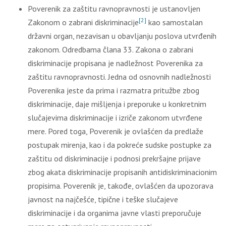
Poverenik za zaštitu ravnopravnosti je ustanovljen
[2]
Zakonom o zabrani diskriminacije
kao samostalan
državni organ, nezavisan u obavljanju poslova utvrđenih
zakonom. Odredbama člana 33. Zakona o zabrani
diskriminacije propisana je nadležnost Poverenika za
zaštitu ravnopravnosti. Jedna od osnovnih nadležnosti
Poverenika jeste da prima i razmatra pritužbe zbog
diskriminacije, daje mišljenja i preporuke u konkretnim
slučajevima diskriminacije i izriče zakonom utvrđene
mere. Pored toga, Poverenik je ovlašćen da predlaže
postupak mirenja, kao i da pokreće sudske postupke za
zaštitu od diskriminacije i podnosi prekršajne prijave
zbog akata diskriminacije propisanih antidiskriminacionim
propisima. Poverenik je, takođe, ovlašćen da upozorava
javnost na najčešće, tipične i teške slučajeve
diskriminacije i da organima javne vlasti preporučuje