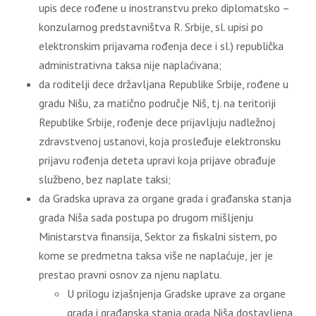
upis dece rođene u inostranstvu preko diplomatsko –
konzularnog predstavništva R. Srbije, sl. upisi po
elektronskim prijavama rođenja dece i sl.) republička
administrativna taksa nije naplaćivana;
da roditelji dece državljana Republike Srbije, rođene u
gradu Nišu, za matično područje Niš, tj. na teritoriji
Republike Srbije, rođenje dece prijavljuju nadležnoj
zdravstvenoj ustanovi, koja prosleđuje elektronsku
prijavu rođenja deteta upravi koja prijave obrađuje
službeno, bez naplate taksi;
da Gradska uprava za organe grada i građanska stanja
grada Niša sada postupa po drugom mišljenju
Ministarstva finansija, Sektor za fiskalni sistem, po
kome se predmetna taksa više ne naplaćuje, jer je
prestao pravni osnov za njenu naplatu.
U prilogu izjašnjenja Gradske uprave za organe
grada i građanska stanja grada Niša dostavljena