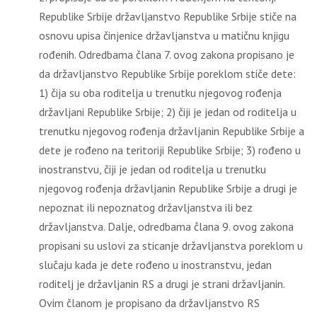
Republike Srbije državljanstvo Republike Srbije stiče na
osnovu upisa činjenice državljanstva u matičnu knjigu
rođenih. Odredbama člana 7. ovog zakona propisano je
da državljanstvo Republike Srbije poreklom stiče dete:
1) čija su oba roditelja u trenutku njegovog rođenja
državljani Republike Srbije; 2) čiji je jedan od roditelja u
trenutku njegovog rođenja državljanin Republike Srbije a
dete je rođeno na teritoriji Republike Srbije; 3) rođeno u
inostranstvu, čiji je jedan od roditelja u trenutku
njegovog rođenja državljanin Republike Srbije a drugi je
nepoznat ili nepoznatog državljanstva ili bez
državljanstva. Dalje, odredbama člana 9. ovog zakona
propisani su uslovi za sticanje državljanstva poreklom u
slučaju kada je dete rođeno u inostranstvu, jedan
roditelj je državljanin RS a drugi je strani državljanin.
Ovim članom je propisano da državljanstvo RS