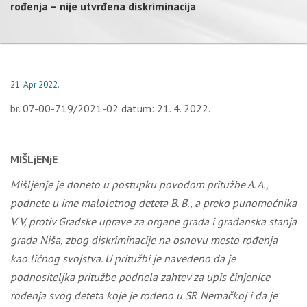
rođenja – nije utvrđena diskriminacija
21. Apr 2022.
br. 07-00-719/2021-02 datum: 21. 4. 2022.
MIŠLjENjE
Mišljenje je doneto u postupku povodom pritužbe
A. A.,
podnete u ime maloletnog deteta B. B., a preko punomoćnika
V. V, protiv Gradske uprave za organe grada i građanska stanja
grada Niša, zbog diskriminacije na osnovu mesto rođenja
kao
ličnog svojstva. U pritužbi je navedeno da
je
podnositeljka pritužbe podnela zahtev za upis činjenice
rođenja svog deteta koje je rođeno u SR Nemačkoj i da je