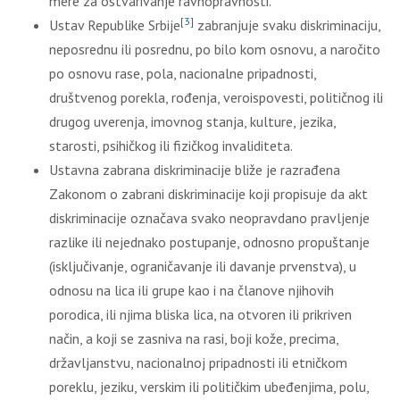
mere za ostvarivanje ravnopravnosti.
[3]
Ustav Republike Srbije
zabranjuje svaku diskriminaciju,
neposrednu ili posrednu, po bilo kom osnovu, a naročito
po osnovu rase, pola, nacionalne pripadnosti,
društvenog porekla, rođenja, veroispovesti, političnog ili
drugog uverenja, imovnog stanja, kulture, jezika,
starosti, psihičkog ili fizičkog invaliditeta.
Ustavna zabrana diskriminacije bliže je razrađena
Zakonom o zabrani diskriminacije koji propisuje da akt
diskriminacije označava svako neopravdano pravljenje
razlike ili nejednako postupanje, odnosno propuštanje
(isključivanje, ograničavanje ili davanje prvenstva), u
odnosu na lica ili grupe kao i na članove njihovih
porodica, ili njima bliska lica, na otvoren ili prikriven
način, a koji se zasniva na rasi, boji kože, precima,
državljanstvu, nacionalnoj pripadnosti ili etničkom
poreklu, jeziku, verskim ili političkim ubeđenjima, polu,