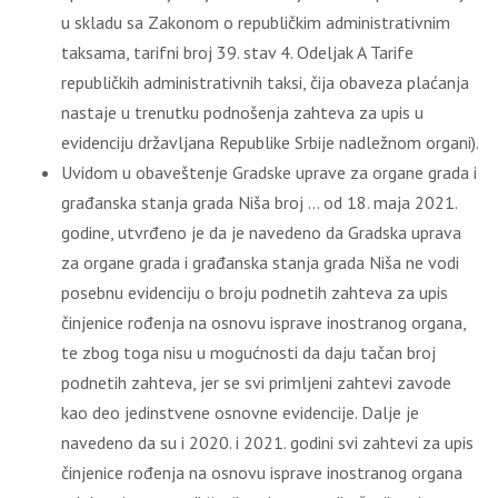
u skladu sa Zakonom o republičkim administrativnim
taksama, tarifni broj 39. stav 4. Odeljak A Tarife
republičkih administrativnih taksi, čija obaveza plaćanja
nastaje u trenutku podnošenja zahteva za upis u
evidenciju državljana Republike Srbije nadležnom organi).
Uvidom u obaveštenje Gradske uprave za organe grada i
građanska stanja grada Niša broj … od 18. maja 2021.
godine, utvrđeno je da je navedeno da Gradska uprava
za organe grada i građanska stanja grada Niša ne vodi
posebnu evidenciju o broju podnetih zahteva za upis
činjenice rođenja na osnovu isprave inostranog organa,
te zbog toga nisu u mogućnosti da daju tačan broj
podnetih zahteva, jer se svi primljeni zahtevi zavode
kao deo jedinstvene osnovne evidencije. Dalje je
navedeno da su i 2020. i 2021. godini svi zahtevi za upis
činjenice rođenja na osnovu isprave inostranog organa