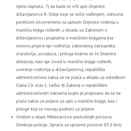
njenu naplatu; 7) da kada se vrši upis činjenice
državljanstva R. Srbije koje se stiče rođenjem, odnosno
poreklom istovremeno sa upisom činjenice rođenja u
matičnu knjigu rođenih, u skladu sa Zakonom o
državljanstvu i propisima o matičnim knjigama (na
osnovu prijava npr. roditelja, zakonskog zastupnika,
staratelja, usvojioca, i priloga kojima se te činjenice
dokazuju, kao npr. izvod iz matične knjige rođenih,
uverenje roditelja o državljanstvu), republička
administrativna taksa se ne plaća u skladu sa odredbom
člana 19. stav 1. tačka 4) Zakona o republičkim
administrativnim taksama kojim je propisano da se ne
plaća taksa za prijave za upis u matične knjige, kao i
priloge koji se moraju podneti uz prijave.
Uvidom u dopis Ministarstva unutrašnjih poslova,
Direkcija policije, Uprava za upravne poslove 03.6 broj