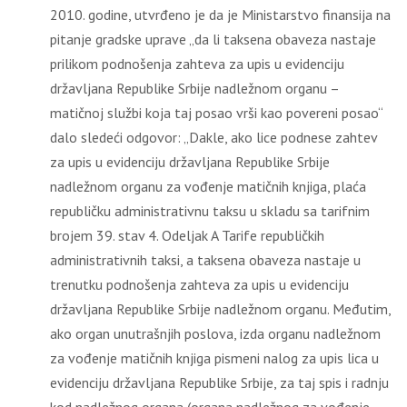
2010. godine, utvrđeno je da je Ministarstvo finansija na
pitanje gradske uprave „da li taksena obaveza nastaje
prilikom podnošenja zahteva za upis u evidenciju
državljana Republike Srbije nadležnom organu –
matičnoj službi koja taj posao vrši kao povereni posao“
dalo sledeći odgovor: „Dakle, ako lice podnese zahtev
za upis u evidenciju državljana Republike Srbije
nadležnom organu za vođenje matičnih knjiga, plaća
republičku administrativnu taksu u skladu sa tarifnim
brojem 39. stav 4. Odeljak A Tarife republičkih
administrativnih taksi, a taksena obaveza nastaje u
trenutku podnošenja zahteva za upis u evidenciju
državljana Republike Srbije nadležnom organu. Međutim,
ako organ unutrašnjih poslova, izda organu nadležnom
za vođenje matičnih knjiga pismeni nalog za upis lica u
evidenciju državljana Republike Srbije, za taj spis i radnju