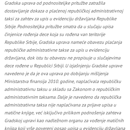
Gradska uprava od podnositeljke pritužbe zatražila
dostavljanje dokaza o plaćenoj republičkoj administrativnoj
taksi za zahtev za upis u evidenciju državljana Republike
Srbije. Podnositeljka pritužbe smatra da u slučaju upisa
činjenice rođenja dece koja su rođena van teritorije
Republike Srbije, Gradska uprava nameće obavezu plaćanja
republičke administrativne takse za upis u evidenciju
državljana, dok istu tu obavezu ne propisuje u slučajevima
dece rođene u Republici Srbiji. U izjašnjenju Gradske uprave
navedeno je da je ova uprava po dobijanju mišljenja
Ministarstva finansija 2010. godine, naplaćivala republičku
administrativnu taksu u skladu sa Zakonom o republičkim
administrativnim taksama. Dalje je navedeno da republička
administrativna taksa nije naplaćivana za prijave upisa u
matične knjige, već isključivo prilikom podnošenja zahteva
Gradskoj upravi kao nadležnom organu za vođenje matičnih
knjiga koji vrše povereni posao upisa u evidenciju državljana