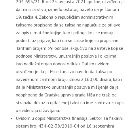
204-695/21-R od 25. avgusta 2021. godine, utvrđeno je
da ministarstvo, između ostalog navelo da je članom
19. tačka 4. Zakona o republičkim administrativnim
taksama propisano da se taksa ne naplaćuje za prijave
za upis u matične knjige, kao i priloge koji se moraju
podneti uz prijave, kao i da se takse koje su propisane
Tarifnim brojem 39. odnose isključivo na zahteve koji se
podnose Ministarstvu unutrašnjih poslova i o kojima,
kao nadležni organ donosi odluku. Daljim uvidom
utvrđeno je da je Ministarstvo navelo da taksa po
navedenom tarifnom broju iznosi 2.160,00 dinara, kao i
da je Ministarstvo unutrašnjih poslova mišljenja da je
neophodno da Gradska uprava grada Niša ne traži od
stranaka dokaz o uplaćenoj taksi na ime zahteva za upis
u evidenciju državljana.
Uvidom u dopis Ministarstva finansija, Sektor za fiskalni
sistem broj 434-02-38/2010-04 od 16. septembra