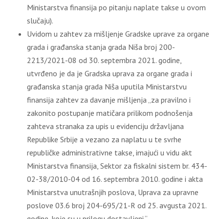
Ministarstva finansija po pitanju naplate takse u ovom
slučaju).
Uvidom u zahtev za mišljenje Gradske uprave za organe
grada i građanska stanja grada Niša broj 200-
2213/2021-08 od 30. septembra 2021. godine,
utvrđeno je da je Gradska uprava za organe grada i
građanska stanja grada Niša uputila Ministarstvu
finansija zahtev za davanje mišljenja „za pravilno i
zakonito postupanje matičara prilikom podnošenja
zahteva stranaka za upis u evidenciju državljana
Republike Srbije a vezano za naplatu u te svrhe
republičke administrativne takse, imajući u vidu akt
Ministarstva finansija, Sektor za fiskalni sistem br. 434-
02-38/2010-04 od 16. septembra 2010. godine i akta
Ministarstva unutrašnjih poslova, Uprava za upravne
poslove 03.6 broj 204-695/21-R od 25. avgusta 2021.
godine, koje su u prilogu dostavljeni.“