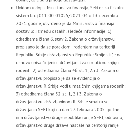
Uvidom u dopis Ministarstva finansija, Sektor za fiskalni
sistem broj 011-00-01025/2021-04 od 3. decembra
2021. godine, utvrđeno je da Ministarstvo finansija
dostavilo, između ostalih, sledeće informacije: 1)
odredbama člana 6. stav 2. Zakona o državljanstvu
propisano je da se poreklom i rođenjem na teritoriji
Republike Srbije državljanstvo Republike Srbije stiče na
osnovu upisa činjenice državljanstva u matičnu knjigu
rođenih; 2) odredbama člana 46. st. 1, 2. i 3. Zakona o
državljanstvu propisao je da se evidencija o
državljanstvu R. Srbije vodi u matičnim knjigama rođenih;
3) odredbama člana 52. st. 1, 2. i 3. Zakona o
državljanstvu, državljaninom R. Srbije smatra se i
državljanin SFRJ koji na dan 27. februara 2005. godine
ima državljanstvo druge republike ranije SFRJ, odnosno,
državljanstvo druge države nastale na teritoriji ranije