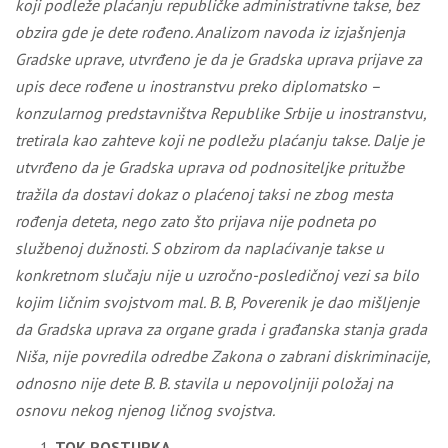
koji podleže plaćanju republičke administrativne takse, bez
obzira gde je dete rođeno. Analizom navoda iz izjašnjenja
Gradske uprave, utvrđeno je da je Gradska uprava prijave za
upis dece rođene u inostranstvu preko diplomatsko –
konzularnog predstavništva Republike Srbije u inostranstvu,
tretirala kao zahteve koji ne podležu plaćanju takse. Dalje je
utvrđeno da je Gradska uprava
od podnositeljke pritužbe
tražila da dostavi dokaz o plaćenoj taksi ne zbog mesta
rođenja deteta, nego zato što prijava nije podneta po
službenoj dužnosti.
S obzirom da naplaćivanje takse u
konkretnom slučaju nije u uzročno-posledičnoj vezi sa bilo
kojim ličnim svojstvom mal. B. B,
Poverenik je dao mišljenje
da Gradska uprava za organe grada i građanska stanja grada
Niša, nije povredila odredbe Zakona o zabrani diskriminacije,
odnosno nije dete B. B. stavila u nepovoljniji položaj na
osnovu nekog njenog ličnog svojstva.
TOK POSTUPKA