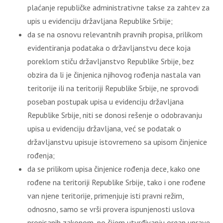
plaćanje republičke administrativne takse za zahtev za
upis u evidenciju državljana Republike Srbije;
da se na osnovu relevantnih pravnih propisa, prilikom
evidentiranja podataka o državljanstvu dece koja
poreklom stiču državljanstvo Republike Srbije, bez
obzira da li je činjenica njihovog rođenja nastala van
teritorije ili na teritoriji Republike Srbije, ne sprovodi
poseban postupak upisa u evidenciju državljana
Republike Srbije, niti se donosi rešenje o odobravanju
upisa u evidenciju državljana, već se podatak o
državljanstvu upisuje istovremeno sa upisom činjenice
rođenja;
da se prilikom upisa činjenice rođenja dece, kako one
rođene na teritoriji Republike Srbije, tako i one rođene
van njene teritorije, primenjuje isti pravni režim,
odnosno, samo se vrši provera ispunjenosti uslova
propisanih zakonom, po čijem utvrđivanju organ uprave