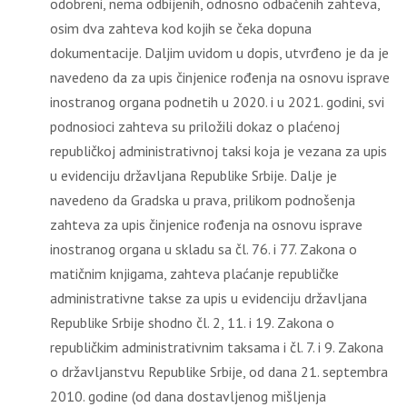
odobreni, nema odbijenih, odnosno odbačenih zahteva,
osim dva zahteva kod kojih se čeka dopuna
dokumentacije. Daljim uvidom u dopis, utvrđeno je da je
navedeno da za upis činjenice rođenja na osnovu isprave
inostranog organa podnetih u 2020. i u 2021. godini, svi
podnosioci zahteva su priložili dokaz o plaćenoj
republičkoj administrativnoj taksi koja je vezana za upis
u evidenciju državljana Republike Srbije. Dalje je
navedeno da Gradska u prava, prilikom podnošenja
zahteva za upis činjenice rođenja na osnovu isprave
inostranog organa u skladu sa čl. 76. i 77. Zakona o
matičnim knjigama, zahteva plaćanje republičke
administrativne takse za upis u evidenciju državljana
Republike Srbije shodno čl. 2, 11. i 19. Zakona o
republičkim administrativnim taksama i čl. 7. i 9. Zakona
o državljanstvu Republike Srbije, od dana 21. septembra
2010. godine (od dana dostavljenog mišljenja