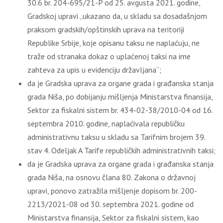
30.6 br. 204-695/21-P od 25. avgusta 2021. godine,
Gradskoj upravi „ukazano da, u skladu sa dosadašnjom
praksom gradskih/opštinskih uprava na teritoriji
Republike Srbije, koje opisanu taksu ne naplaćuju, ne
traže od stranaka dokaz o uplaćenoj taksi na ime
zahteva za upis u evidenciju državljana“;
da je Gradska uprava za organe grada i građanska stanja
grada Niša, po dobijanju mišljenja Ministarstva finansija,
Sektor za fiskalni sistem br. 434-02-38/2010-04 od 16.
septembra 2010. godine, naplaćivala republičku
administrativnu taksu u skladu sa Tarifnim brojem 39.
stav 4. Odeljak A Tarife republičkih administrativnih taksi;
da je Gradska uprava za organe grada i građanska stanja
grada Niša, na osnovu člana 80. Zakona o državnoj
upravi, ponovo zatražila mišljenje dopisom br. 200-
2213/2021-08 od 30. septembra 2021. godine od
Ministarstva finansija, Sektor za fiskalni sistem, kao