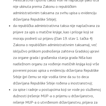
Ministarstva i spornu taksu više ne naplaćuje (iako ista
nije ukinuta prema Zakonu o republičkim
administrativnim taksama za svrhu upisa u evidenciju
državljana Republike Srbije);
da republička administrativna taksa nije naplaćivana za
prijave za upis u matične knjige, kao i priloge koji se
moraju podneti uz prijavu (član 19. stav 1. tačka 4)
Zakona o republičkim administrativnim taksama), već
isključivo prilikom podnošenja zahteva Gradskoj upravi
za organe grada i građanska stanja grada Niša kao
nadležnom organu za vođenje matičnih knjiga koji vrše
povereni posao upisa u evidenciju državljana Republike
Srbije (pri čemu se nije vodila time da su to deca
državljana Republike Srbije rođena u inostranstvu);
za spise i radnje u postupcima koji se vode po službenoj
dužnosti (rešenje MUP-a o prijemu u državljanstvo,
rešenje MUP-a o utvrđenom državljanstvu, prijava za