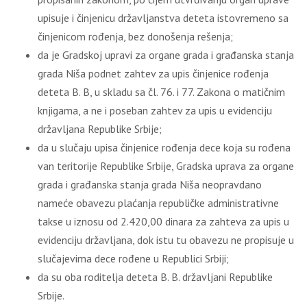
upisuje i činjenicu državljanstva deteta istovremeno sa
činjenicom rođenja, bez donošenja rešenja;
da je Gradskoj upravi za organe grada i građanska stanja
grada Niša podnet zahtev za upis činjenice rođenja
deteta B. B, u skladu sa čl. 76. i 77. Zakona o matičnim
knjigama, a ne i poseban zahtev za upis u evidenciju
državljana Republike Srbije;
da u slučaju upisa činjenice rođenja dece koja su rođena
van teritorije Republike Srbije, Gradska uprava za organe
grada i građanska stanja grada Niša neopravdano
nameće obavezu plaćanja republičke administrativne
takse u iznosu od 2.420,00 dinara za zahteva za upis u
evidenciju državljana, dok istu tu obavezu ne propisuje u
slučajevima dece rođene u Republici Srbiji;
da su oba roditelja deteta B. B. državljani Republike
Srbije.