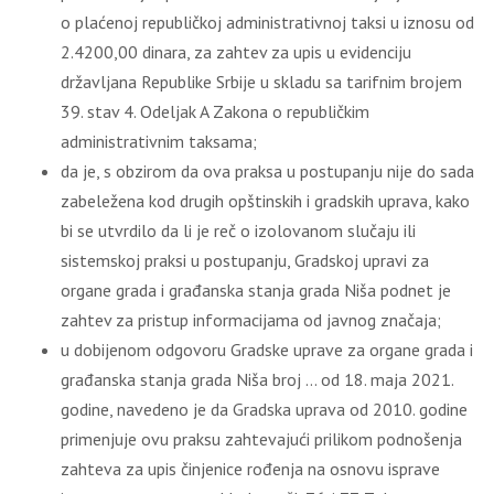
o plaćenoj republičkoj administrativnoj taksi u iznosu od
2.4200,00 dinara, za zahtev za upis u evidenciju
državljana Republike Srbije u skladu sa tarifnim brojem
39. stav 4. Odeljak A Zakona o republičkim
administrativnim taksama;
da je, s obzirom da ova praksa u postupanju nije do sada
zabeležena kod drugih opštinskih i gradskih uprava, kako
bi se utvrdilo da li je reč o izolovanom slučaju ili
sistemskoj praksi u postupanju, Gradskoj upravi za
organe grada i građanska stanja grada Niša podnet je
zahtev za pristup informacijama od javnog značaja;
u dobijenom odgovoru Gradske uprave za organe grada i
građanska stanja grada Niša broj … od 18. maja 2021.
godine, navedeno je da Gradska uprava od 2010. godine
primenjuje ovu praksu zahtevajući prilikom podnošenja
zahteva za upis činjenice rođenja na osnovu isprave