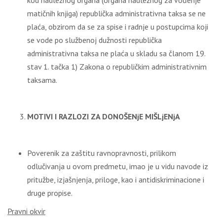
kod nadležnog organa (organa nadležnog za vođenje
matičnih knjiga) republička administrativna taksa se ne
plaća, obzirom da se za spise i radnje u postupcima koji
se vode po službenoj dužnosti republička
administrativna taksa ne plaća u skladu sa članom 19.
stav 1. tačka 1) Zakona o republičkim administrativnim
taksama.
MOTIVI I RAZLOZI ZA DONOŠENjE MIŠLjENjA
Poverenik za zaštitu ravnopravnosti, prilikom
odlučivanja u ovom predmetu, imao je u vidu navode iz
pritužbe, izjašnjenja, priloge, kao i antidiskriminacione i
druge propise.
Pravni okvir