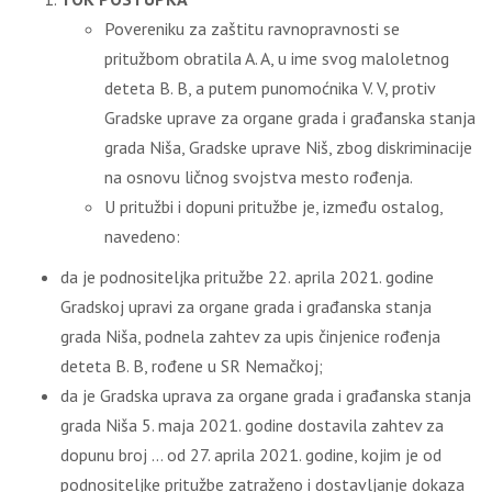
Povereniku za zaštitu ravnopravnosti se
pritužbom obratila A. A, u ime svog maloletnog
deteta B. B, a putem punomoćnika V. V, protiv
Gradske uprave za organe grada i građanska stanja
grada Niša, Gradske uprave Niš, zbog diskriminacije
na osnovu ličnog svojstva mesto rođenja.
U pritužbi i dopuni pritužbe je, između ostalog,
navedeno:
da je podnositeljka pritužbe 22. aprila 2021. godine
Gradskoj upravi za organe grada i građanska stanja
grada Niša, podnela zahtev za upis činjenice rođenja
deteta B. B, rođene u SR Nemačkoj;
da je Gradska uprava za organe grada i građanska stanja
grada Niša 5. maja 2021. godine dostavila zahtev za
dopunu broj … od 27. aprila 2021. godine, kojim je od
podnositeljke pritužbe zatraženo i dostavljanje dokaza