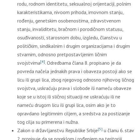
rodu, rodnom identitetu, seksualnoj orijentaciji, polnim
karakteristikama, nivoom prihoda, imovnom stanju,
rođenju, genetskim osobenostima, zdravstvenom
stanju, invaliditetu, bračnom i porodičnom statusu,
osuđivanosti, starosnom dobu, izgledu, članstvu u
političkim, sindikalnim i drugim organizacijama i drugim
stvarnim, odnosno pretpostavljenim ličnim
[4]
svojstvima
. Odredbama člana 8. propisano je da
povreda načela jednakih prava i obaveza postoji ako se
licu ili grupi lica, zbog njegovog odnosno njihovog ličnog
svojstva, uskraćuju prava i slobode ili nameću obaveze
koje se u istoj ili sličnoj situaciji ne uskraćuju ili ne
nameću drugom licu ili grupi lica, osim ako je to
opravdano legitimnim ciljem, a sredstva za postizanje
tog cilja su primerena i nužna.
[5]
Zakon o državljanstvu Republike Srbije
u članu 6. stav
2. propisuje da se poreklom i rođenjem na teritoriji