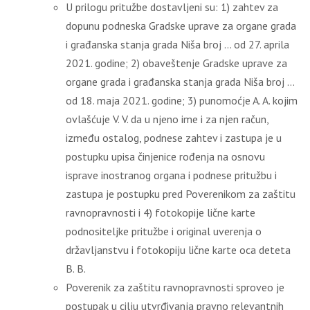
U prilogu pritužbe dostavljeni su: 1) zahtev za
dopunu podneska Gradske uprave za organe grada
i građanska stanja grada Niša broj … od 27. aprila
2021. godine; 2) obaveštenje Gradske uprave za
organe grada i građanska stanja grada Niša broj …
od 18. maja 2021. godine; 3) punomoćje A. A. kojim
ovlašćuje V. V. da u njeno ime i za njen račun,
između ostalog, podnese zahtev i zastupa je u
postupku upisa činjenice rođenja na osnovu
isprave inostranog organa i podnese pritužbu i
zastupa je postupku pred Poverenikom za zaštitu
ravnopravnosti i 4) fotokopije lične karte
podnositeljke pritužbe i original uverenja o
državljanstvu i fotokopiju lične karte oca deteta
B. B.
Poverenik za zaštitu ravnopravnosti sproveo je
postupak u cilju utvrđivanja pravno relevantnih