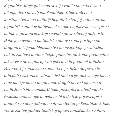
Republike Srbije (pri čemu se nije vodila time da li su u
pitanju deca državljana Republike Srbije rođena u
inostranstvu ili na teritoriji Republike Srbije), odnosno, da
republička administrativna taksa nije naplaćivana za spise i
radnje u postupcima koji se vode po službenoj dužnosti.
Dalje je navedeno da Gradska uprava sada postupa po
drugom mišljenju Ministarstva finansija, koje je zatražila
nakon zahteva podnositeljke pritužbe, po kome predmetnu
taksu više ne naplaćuje. Imajući u vidu predmet pritužbe
Poverenik je analizirao samo da li je došlo do povrede
odredaba Zakona o zabrani diskriminacije, dok se nije bavio
time da li je došlo do povrede drugih prava koje nisu u
nadležnosti Poverenika. U toku postupka
je utvrđeno da
Gradska uprava nije pravila razliku da li je prijava upisa
podneta za dete rođeno na
ili van teritorije
Republike Srbije,
već je zahtev podnet Gradskoj upravi tumačila kao zahtev