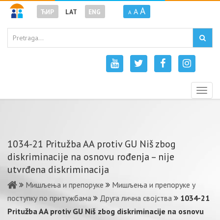
A
A
ЋИР
LAT
ENG
A
Togg
navig
1034-21 Pritužba AA protiv GU Niš zbog
diskriminacije na osnovu rođenja – nije
utvrđena diskriminacija
Мишљења и препоруке
Мишљења и препоруке у
поступку по притужбама
Друга лична својства
1034-21
Pritužba AA protiv GU Niš zbog diskriminacije na osnovu