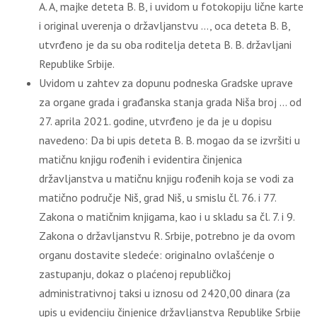
A. A, majke deteta B. B, i uvidom u fotokopiju lične karte
i original uverenja o državljanstvu …, oca deteta B. B,
utvrđeno je da su oba roditelja deteta B. B. državljani
Republike Srbije.
Uvidom u zahtev za dopunu podneska Gradske uprave
za organe grada i građanska stanja grada Niša broj … od
27. aprila 2021. godine, utvrđeno je da je u dopisu
navedeno: Da bi upis deteta B. B. mogao da se izvršiti u
matičnu knjigu rođenih i evidentira činjenica
državljanstva u matičnu knjigu rođenih koja se vodi za
matično područje Niš, grad Niš, u smislu čl. 76. i 77.
Zakona o matičnim knjigama, kao i u skladu sa čl. 7. i 9.
Zakona o državljanstvu R. Srbije, potrebno je da ovom
organu dostavite sledeće: originalno ovlašćenje o
zastupanju, dokaz o plaćenoj republičkoj
administrativnoj taksi u iznosu od 2420,00 dinara (za
upis u evidenciju činjenice državljanstva Republike Srbije