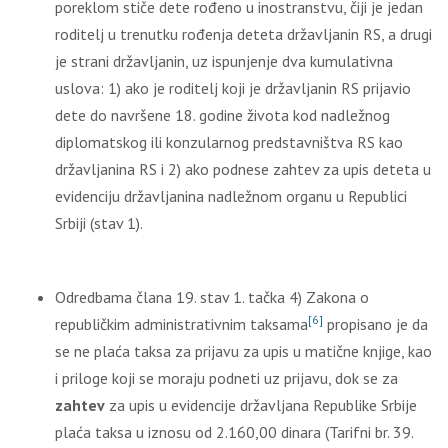
poreklom stiče dete rođeno u inostranstvu, čiji je jedan
roditelj u trenutku rođenja deteta državljanin RS, a drugi
je strani državljanin, uz ispunjenje dva kumulativna
uslova: 1) ako je roditelj koji je državljanin RS prijavio
dete do navršene 18. godine života kod nadležnog
diplomatskog ili konzularnog predstavništva RS kao
državljanina RS i 2) ako podnese zahtev za upis deteta u
evidenciju državljanina nadležnom organu u Republici
Srbiji (stav 1).
Odredbama člana 19. stav 1. tačka 4) Zakona o
[6]
republičkim administrativnim taksama
propisano je da
se ne plaća taksa za prijavu za upis u matične knjige, kao
i priloge koji se moraju podneti uz prijavu, dok se za
zahtev
za upis u evidencije državljana Republike Srbije
plaća taksa u iznosu od 2.160,00 dinara (Tarifni br. 39.