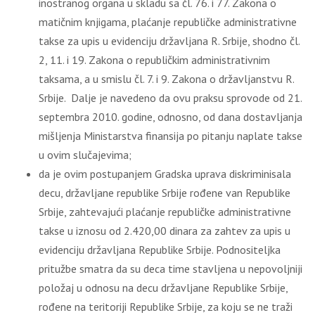
inostranog organa u skladu sa čl. 76. i 77. Zakona o
matičnim knjigama, plaćanje republičke administrativne
takse za upis u evidenciju državljana R. Srbije, shodno čl.
2, 11. i 19. Zakona o republičkim administrativnim
taksama, a u smislu čl. 7. i 9. Zakona o državljanstvu R.
Srbije. Dalje je navedeno da ovu praksu sprovode od 21.
septembra 2010. godine, odnosno, od dana dostavljanja
mišljenja Ministarstva finansija po pitanju naplate takse
u ovim slučajevima;
da je ovim postupanjem Gradska uprava diskriminisala
decu, državljane republike Srbije rođene van Republike
Srbije, zahtevajući plaćanje republičke administrativne
takse u iznosu od 2.420,00 dinara za zahtev za upis u
evidenciju državljana Republike Srbije. Podnositeljka
pritužbe smatra da su deca time stavljena u nepovoljniji
položaj u odnosu na decu državljane Republike Srbije,
rođene na teritoriji Republike Srbije, za koju se ne traži