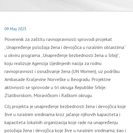
09. May 2023.
Poverenik za zaštitu ravnopravnosti sprovodi projekat
„Unapređenje položaja žena i devojčica u ruralnim oblastima“
u okviru programa „Unapređenje bezbednosti žena u Srbiji”,
koju realizuje Agencija Ujedinjenih nacija za rodnu
ravnopravnost i osnaživanje žena (UN Women), uz podršku
Ambasade Kraljevine Norveške u Beogradu. Projektne
aktivnosti se sprovode u tri okruga Republike Srbije:
Zlatiborskom, Moravičkom i Raškom okrugu.
Cilj projekta je unapređenje bezbednosti žena i devojčica koje
žive u ruralnim sredinama kroz jačanje njihovih kapaciteta i
kapaciteta lokalnih organizacija koje rade na unapređenju
položaja žena i devojčica koje žive u ruralnim sredinama, kao i