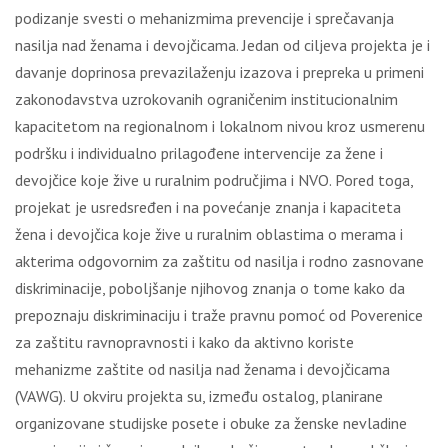
podizanje svesti o mehanizmima prevencije i sprečavanja
nasilja nad ženama i devojčicama. Jedan od ciljeva projekta je i
davanje doprinosa prevazilaženju izazova i prepreka u primeni
zakonodavstva uzrokovanih ograničenim institucionalnim
kapacitetom na regionalnom i lokalnom nivou kroz usmerenu
podršku i individualno prilagođene intervencije za žene i
devojčice koje žive u ruralnim područjima i NVO. Pored toga,
projekat je usredsređen i na povećanje znanja i kapaciteta
žena i devojčica koje žive u ruralnim oblastima o merama i
akterima odgovornim za zaštitu od nasilja i rodno zasnovane
diskriminacije, poboljšanje njihovog znanja o tome kako da
prepoznaju diskriminaciju i traže pravnu pomoć od Poverenice
za zaštitu ravnopravnosti i kako da aktivno koriste
mehanizme zaštite od nasilja nad ženama i devojčicama
(VAWG). U okviru projekta su, između ostalog, planirane
organizovane studijske posete i obuke za ženske nevladine