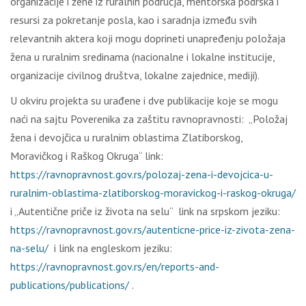
organizacije i žene iz ruralnih područja, mentorska podrška i
resursi za pokretanje posla, kao i saradnja između svih
relevantnih aktera koji mogu doprineti unapređenju položaja
žena u ruralnim sredinama (nacionalne i lokalne institucije,
organizacije civilnog društva, lokalne zajednice, mediji).
U okviru projekta su urađene i dve publikacije koje se mogu
naći na sajtu Poverenika za zaštitu ravnopravnosti: „Položaj
žena i devojčica u ruralnim oblastima Zlatiborskog,
Moravičkog i Raškog Okruga“ link:
https://ravnopravnost.gov.rs/polozaj-zena-i-devojcica-u-
ruralnim-oblastima-zlatiborskog-moravickog-i-raskog-okruga/
i „Autentične priče iz života na selu“ link na srpskom jeziku:
https://ravnopravnost.gov.rs/autenticne-price-iz-zivota-zena-
na-selu/
i link na engleskom jeziku:
https://ravnopravnost.gov.rs/en/reports-and-
publications/publications/
.