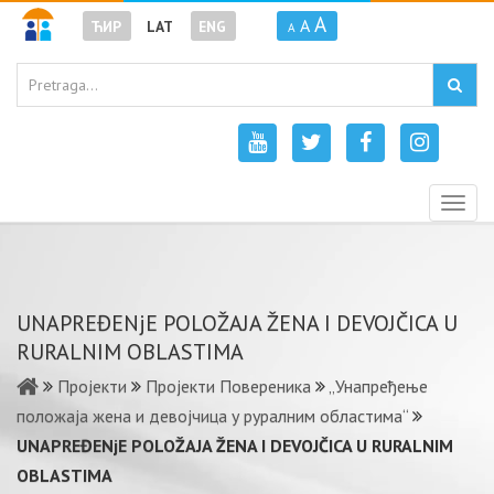
A
A
ЋИР
LAT
ENG
A
Togg
navig
UNAPREĐENjE POLOŽAJA ŽENA I DEVOJČICA U
RURALNIM OBLASTIMA
Пројекти
Пројекти Повереника
„Унапређење
положаја жена и девојчица у руралним областима“
UNAPREĐENjE POLOŽAJA ŽENA I DEVOJČICA U RURALNIM
OBLASTIMA