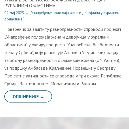
РУРАЛНИМ ОБЛАСТИМА
09. мај 2023.
→
„Унапређење положаја жена и девојчица у руралним
областима“
Повереник за заштиту равноправности спроводи пројекат
„Унапређење положаја жена и девојчица у руралним
областима“ у оквиру програма „Унапређење безбедности
жена у Србији”, коју реализује Агенција Уједињених нација
за родну равноправност и оснаживање жена (UN Women),
уз подршку Aмбасаде Краљевине Норвешке у Београду.
Пројектне активности се спроводе у три округа Републике
Србије: Златиборском, Моравичком и Рашком…
ОПШИРНИЈЕ →