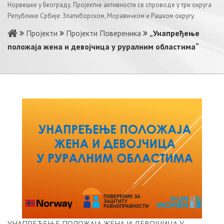
Норвешке у Београду. Пројектне активности се спроводе у три округа
Републике Србије: Златиборском, Моравичком и Рашком округу.
Пројекти
Пројекти Повереника
„Унапређење
положаја жена и девојчица у руралним областима“
УНАПРЕЂЕЊЕ ПОЛОЖАЈА ЖЕНА И ДЕВОЈЧИЦА У