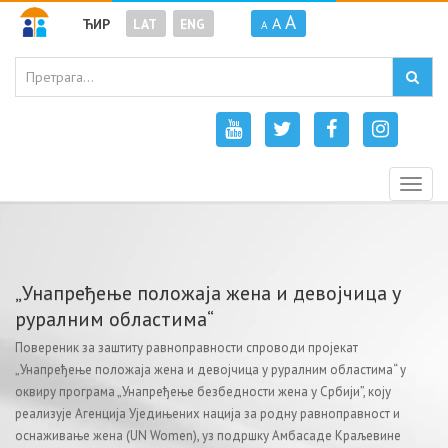
A
A
ЋИР
LAT
ENG
A
Togg
navig
„Унапређење положаја жена и девојчица у
руралним областима“
Повереник за заштиту равноправности спроводи пројекат
„Унапређење положаја жена и девојчица у руралним областима“ у
оквиру програма „Унапређење безбедности жена у Србији”, коју
реализује Агенција Уједињених нација за родну равноправност и
оснаживање жена (UN Women), уз подршку Aмбасаде Краљевине