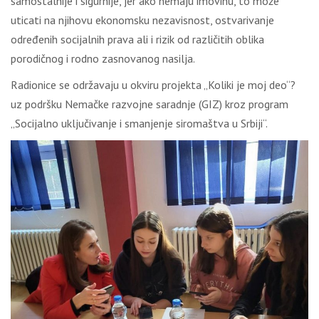
samostalnije i sigurnije, jer ako nemaju imovinu, to može
uticati na njihovu ekonomsku nezavisnost, ostvarivanje
određenih socijalnih prava ali i rizik od različitih oblika
porodičnog i rodno zasnovanog nasilja.
Radionice se održavaju u okviru projekta „Koliki je moj deo“?
uz podršku Nemačke razvojne saradnje (GIZ) kroz program
„Socijalno uključivanje i smanjenje siromaštva u Srbiji“.