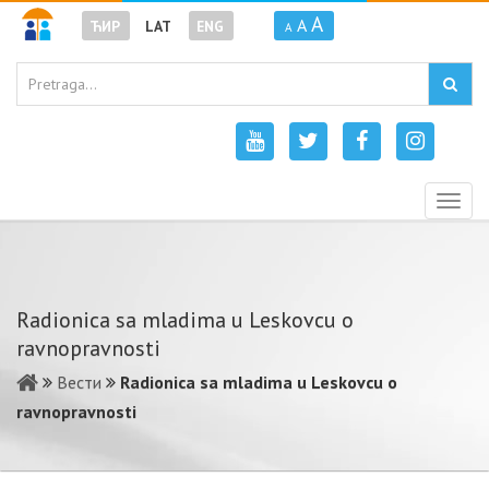
A
A
ЋИР
LAT
ENG
A
Togg
navig
Radionica sa mladima u Leskovcu o
ravnopravnosti
Вести
Radionica sa mladima u Leskovcu o
ravnopravnosti