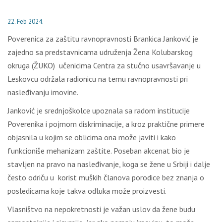
22. Feb 2024.
Poverenica za zaštitu ravnopravnosti Brankica Janković je
zajedno sa predstavnicama udruženja Žena Kolubarskog
okruga (ŽUKO) učenicima Centra za stučno usavršavanje u
Leskovcu održala radionicu na temu ravnopravnosti pri
nasleđivanju imovine.
Janković je srednjoškolce upoznala sa radom institucije
Poverenika i pojmom diskriminacije, a kroz praktične primere
objasnila u kojim se oblicima ona može javiti i kako
funkcioniše mehanizam zaštite. Poseban akcenat bio je
stavljen na pravo na nasleđivanje, koga se žene u Srbiji i dalje
često odriču u korist muških članova porodice bez znanja o
posledicama koje takva odluka može proizvesti.
Vlasništvo na nepokretnosti je važan uslov da žene budu