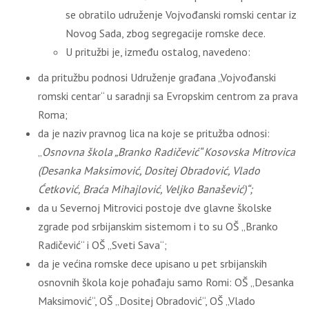
se obratilo udruženje Vojvođanski romski centar iz
Novog Sada, zbog segregacije romske dece.
U pritužbi je, između ostalog, navedeno:
da pritužbu podnosi Udruženje građana „Vojvođanski
romski centar“ u saradnji sa Evropskim centrom za prava
Roma;
da je naziv pravnog lica na koje se pritužba odnosi:
„
Osnovna škola „Branko Radičević“ Kosovska Mitrovica
(Desanka Maksimović, Dositej Obradović, Vlado
Ć
etković, Braća Mihajlović, Veljko Banašević)“;
da u Severnoj Mitrovici postoje dve glavne školske
zgrade pod srbijanskim sistemom i to su OŠ „Branko
Radičević“ i OŠ „Sveti Sava“;
da je većina romske dece upisano u pet srbijanskih
osnovnih škola koje pohađaju samo Romi: OŠ „Desanka
Maksimović“, OŠ „Dositej Obradović“, OŠ „Vlado