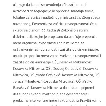
ukazuje da je radi sprovođenja efikasnih mera i
aktivnosti desegregacije neophodna saradnja škole,
lokalne zajednice i nadležnog ministarstva. Zbog svega
navedenog, Poverenik za zaštitu ravnopravnosti će, u
skladu sa članom 33. tačka 9) Zakona o zabrani
diskriminacije kojim je propisano da upućuje preporuke
mera organima javne vlasti i drugim licima za
ostvarivanje ravnopravnosti i zaštite od diskriminacije,
uputiti preporuku mera za ostvarivanje ravnopravnosti i
zaštite od diskriminacije OŠ „Desanka Maksimović“
Kosovska Mitrovica, OŠ „Dositej Obradović“ Kosovska
Mitrovica, OŠ „Vlado Ćetković“ Kosovska Mitrovica, OŠ
„Braća Mihajlović“ Kosovska Mitrovica i OŠ „Veljko
Banašević“ Kosovska Mitrovica da pristupe pripremi
detaljnog i sveobuhvatnog plana desegregacije i
preduzme interventne mere i aktivnosti iz Pravilnikom o