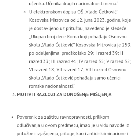
učenika. Učenika drugih nacionalnosti nema.“
U elektronskom dopisu OŠ „Vlado Ćetković“
Kosovska Mitrovica od 12. juna 2023. godine, koje
je dostavljeno uz pritužbu, navedeno je sledeće:
„Ukupan broj dece Roma koji pohađaju Osnovnu
školu „Vlado Ćetković“ Kosovska Mitrovica je 259,
po odeljenjima: predškolsko 29; I razred 39; II
razred 33; III razred 41; IV razred 35; V razred 32;
VI razred 18; VII razred 17; VIII razred Osnovnu
školu „Vlado Ćetković pohađaju samo učenici
romske nacionalnosti.“
MOTIVI I RAZLOZI ZA DONOŠENjE MIŠLjENjA
Poverenik za zaštitu ravnopravnosti, prilikom
odlučivanja u ovom predmetu, imao je u vidu navode iz
pritužbe i izjašnjenja, priloge, kao i antidiskriminacione i