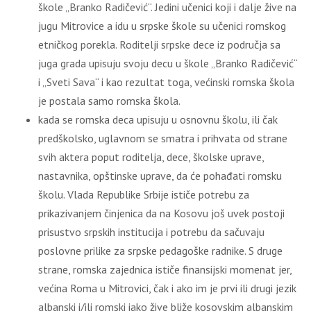
škole „Branko Radičević“. Jedini učenici koji i dalje žive na
jugu Mitrovice a idu u srpske škole su učenici romskog
etničkog porekla. Roditelji srpske dece iz područja sa
juga grada upisuju svoju decu u škole „Branko Radičević“
i „Sveti Sava“ i kao rezultat toga, većinski romska škola
je postala samo romska škola.
kada se romska deca upisuju u osnovnu školu, ili čak
predškolsko, uglavnom se smatra i prihvata od strane
svih aktera poput roditelja, dece, školske uprave,
nastavnika, opštinske uprave, da će pohađati romsku
školu. Vlada Republike Srbije ističe potrebu za
prikazivanjem činjenica da na Kosovu još uvek postoji
prisustvo srpskih institucija i potrebu da sačuvaju
poslovne prilike za srpske pedagoške radnike. S druge
strane, romska zajednica ističe finansijski momenat jer,
većina Roma u Mitrovici, čak i ako im je prvi ili drugi jezik
albanski i/ili romski iako žive bliže kosovskim albanskim