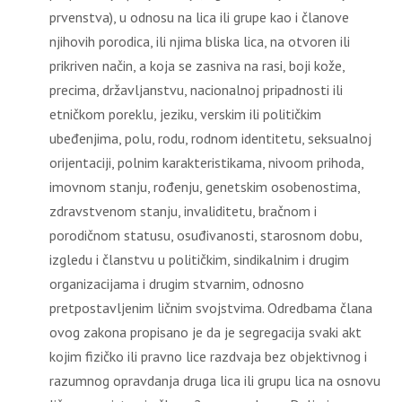
prvenstva), u odnosu na lica ili grupe kao i članove
njihovih porodica, ili njima bliska lica, na otvoren ili
prikriven način, a koja se zasniva na rasi, boji kože,
precima, državljanstvu, nacionalnoj pripadnosti ili
etničkom poreklu, jeziku, verskim ili političkim
ubeđenjima, polu, rodu, rodnom identitetu, seksualnoj
orijentaciji, polnim karakteristikama, nivoom prihoda,
imovnom stanju, rođenju, genetskim osobenostima,
zdravstvenom stanju, invaliditetu, bračnom i
porodičnom statusu, osuđivanosti, starosnom dobu,
izgledu i članstvu u političkim, sindikalnim i drugim
organizacijama i drugim stvarnim, odnosno
pretpostavljenim ličnim svojstvima. Odredbama člana
ovog zakona propisano je da je segregacija svaki akt
kojim fizičko ili pravno lice razdvaja bez objektivnog i
razumnog opravdanja druga lica ili grupu lica na osnovu