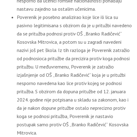
nesporno da učenici romske nacionalnosti pohađaju
nastavu zajedno sa ostalim učenicima.
Poverenik je posebno analizirao koje lice ili lica su
pasivno legitimisana s obzirom da je u pritužbi navedeno
da se pritužba podnosi protiv OŠ „Branko Radičević“
Kosovska Mitrovica, a potom su u zagradi navedeni
nazivi još pet škola. Iz tih razloga je Poverenik zatražio
od podnosioca pritužbe da precizira protiv koga podnosi
pritužbu. U međuvremenu, Poverenik je zatražio
izjašnjenje od OŠ „Branko Radičević“ koja je u pritužbi
nesporno navedena kao lice protiv kojeg se podnosi
pritužba. S obzirom da dopuna pritužbe od 12. januara
2024. godine nije potpisana u skladu sa zakonom, kao i
da je nakon dopune pritužbe ostalo neprecizno protiv
koga se podnosi pritužba, Poverenik je nastavio
postupak samo protiv OŠ „Branko Radičević“ Kosovska
Mitrovica.