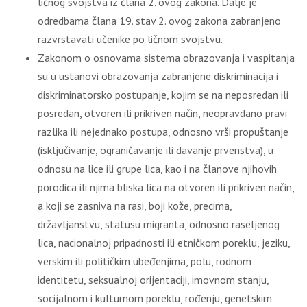
ličnog svojstva iz člana 2. ovog zakona. Dalje je
odredbama člana 19. stav 2. ovog zakona zabranjeno
razvrstavati učenike po ličnom svojstvu.
Zakonom o osnovama sistema obrazovanja i vaspitanja
su u ustanovi obrazovanja zabranjene diskriminacija i
diskriminatorsko postupanje, kojim se na neposredan ili
posredan, otvoren ili prikriven način, neopravdano pravi
razlika ili nejednako postupa, odnosno vrši propuštanje
(isključivanje, ograničavanje ili davanje prvenstva), u
odnosu na lice ili grupe lica, kao i na članove njihovih
porodica ili njima bliska lica na otvoren ili prikriven način,
a koji se zasniva na rasi, boji kože, precima,
državljanstvu, statusu migranta, odnosno raseljenog
lica, nacionalnoj pripadnosti ili etničkom poreklu, jeziku,
verskim ili političkim ubeđenjima, polu, rodnom
identitetu, seksualnoj orijentaciji, imovnom stanju,
socijalnom i kulturnom poreklu, rođenju, genetskim