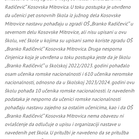
Radičević“ Kosovska Mitrovica
. U toku postupka je utvrđeno
da učenici pet osnovnih škola iz južnog dela Kosovske
Mitrovice nastavu pohađaju u zgradi OŠ „Branko Radičević“ u
severnom delu Kosovske Mitrovice, ali nisu upisani u ovu
školu, već škole u kojima su upisani samo koriste zgradu OŠ
„Branko Radičević“ Kosovska Mitrovica. Druga nesporna
činjenica koja je utvrđena u toku postupka jeste da je školu
„Branko Radičević“ u školskoj 2022/2023. godini pohađalo
osam učenika romske nacionalnosti i 610 učenika neromske
nacionalnosti, odnosno da u školskoj 2023/2024. godini ovu
školu pohađa 10 učenika romske nacionalnosti. Iz navedenih
podataka je nesporno da učenici romske nacionalnosti
pohađaju nastavu zajedno sa ostalim učenicima, kao i da OŠ
„Branko Radičević“ Kosovska Mitrovica nema obavezu ni
ovlašćenje da odlučuje o upisu i organizaciji nastave u
navedenih pet škola. U pritužbi je navedeno da se pritužba