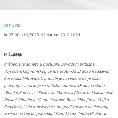
20. Feb 2024.
br. 07-00-416/2023-02 datum: 20. 2. 2024.
MIŠLjENjE
Mišljenje je doneto u postupku povodom pritužbe
Vojvođanskog romskog centra protiv OŠ „Branko Radičević“
Kosovska Mitrovica. U pritužbi je navedeno da je naziv
pravnog lica na koje se pritužba odnosi: „Osnovna škola
„Branko Radičević“ Kosovska Mitrovica (Desanka Maksimović,
Dositej Obradović, Vlado Ćetković, Braća Mihajlović, Veljko
Banašević)“ i
da romska deca od predškolskog do četvrtog
razreda „zakonski pripadaju“ školi „Vlado Ćetković“, dok su