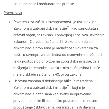
druge domaće i međunarodne propise.
Pravni okvir
Poverenik za zaštitu ravnopravnosti je ustanovljen
[1]
Zakonom o zabrani diskriminacije
kao samostalan
državni organ, nezavisan u obavljanju poslova utvrđenih
zakonom. Odredbama člana 33. Zakona o zabrani
diskriminacije propisana je nadležnost Poverenika za
zaštitu ravnopravnosti. Jedna od osnovnih nadležnosti
je da postupa po pritužbama zbog diskriminacije, daje
mišljenja i preporuke u konkretnim slučajevima i izriče
mere u skladu sa članom 40. ovog zakona.
Ustavna zabrana diskriminacije bliže je razrađena
[2]
Zakonom o zabrani diskriminacije
, kojim je
diskriminacija definisana kao svako neopravdano
pravljenje razlike ili nejednako postupanje, odnosno
propuštanje (isključivanje, ograničavanje ili davanje