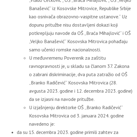
„Vlado Ćetković“, OŠ „Braća Mihajlović“, OŠ „Veljko
Banašević“ iz Kosovske Mitrovice, Republike Srbije
kao osnivača obrazovno-vaspitne ustanove.“ Uz
dopunu pritužbe nisu dostavljeni dokazi koji
potkrepljuju navode da OŠ „Braća Mihajlović“ i OŠ
„Veljko Banašević“ Kosovska Mitrovica pohađaju
samo učenici romske nacionalnosti.
U međuvremenu Poverenik za zaštitu
ravnopravnosti je, u skladu sa članom 37. Zakona
o zabrani diskriminacije, dva puta zatražio od OŠ
„Branko Radičević“ Kosovska Mitrovica (28.
avgusta 2023. godine i 12. decembra 2023. godine)
da se izjasni na navode pritužbe.
U izjašnjenju direktorke OŠ „Branko Radičević“
Kosovska Mitrovica od 3. januara 2024. godine
navedeno je:
da su 15. decembra 2023. godine primili zahtev za