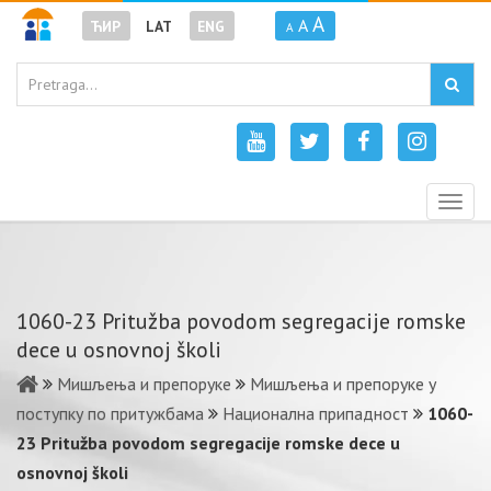
A
A
ЋИР
LAT
ENG
A
Togg
navig
1060-23 Pritužba povodom segregacije romske
dece u osnovnoj školi
Мишљења и препоруке
Мишљења и препоруке у
поступку по притужбама
Национална припадност
1060-
23 Pritužba povodom segregacije romske dece u
osnovnoj školi