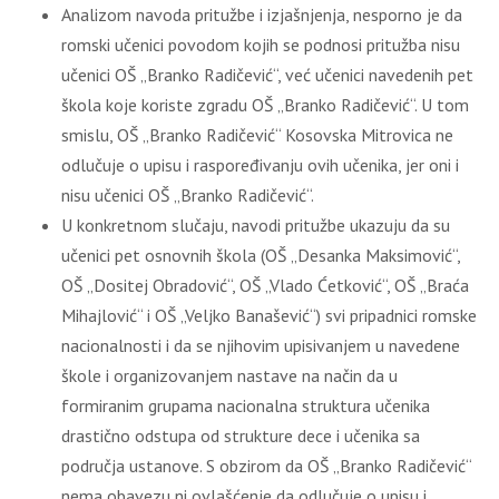
Analizom navoda pritužbe i izjašnjenja, nesporno je da
romski učenici povodom kojih se podnosi pritužba nisu
učenici OŠ „Branko Radičević“, već učenici navedenih pet
škola koje koriste zgradu OŠ „Branko Radičević“. U tom
smislu, OŠ „Branko Radičević“ Kosovska Mitrovica ne
odlučuje o upisu i raspoređivanju ovih učenika, jer oni i
nisu učenici OŠ „Branko Radičević“.
U konkretnom slučaju, navodi pritužbe ukazuju da su
učenici pet osnovnih škola (OŠ „Desanka Maksimović“,
OŠ „Dositej Obradović“, OŠ „Vlado Ćetković“, OŠ „Braća
Mihajlović“ i OŠ „Veljko Banašević“) svi pripadnici romske
nacionalnosti i da se njihovim upisivanjem u navedene
škole i organizovanjem nastave na način da u
formiranim grupama nacionalna struktura učenika
drastično odstupa od strukture dece i učenika sa
područja ustanove. S obzirom da OŠ „Branko Radičević“
nema obavezu ni ovlašćenje da odlučuje o upisu i