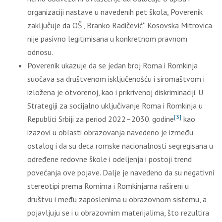
organizaciji nastave u navedenih pet škola, Poverenik
zaključuje da OŠ „Branko Radičević“ Kosovska Mitrovica
nije pasivno legitimisana u konkretnom pravnom
odnosu.
Poverenik ukazuje da se jedan broj Roma i Romkinja
suočava sa društvenom isključenošću i siromaštvom i
izložena je otvorenoj, kao i prikrivenoj diskriminaciji. U
Strategiji za socijalno uključivanje Roma i Romkinja u
[3]
Republici Srbiji za period 2022–2030. godine
kao
izazovi u oblasti obrazovanja navedeno je između
ostalog i da su deca romske nacionalnosti segregisana u
određene redovne škole i odeljenja i postoji trend
povećanja ove pojave. Dalje je navedeno da su negativni
stereotipi prema Romima i Romkinjama rašireni u
društvu i među zaposlenima u obrazovnom sistemu, a
pojavljuju se i u obrazovnim materijalima, što rezultira