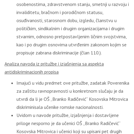
osobenostima, zdravstvenom stanju, smetnji u razvoju i
invaliditetu, bračnom i porodičnom statusu,
osuđivanosti, starosnom dobu, izgledu, članstvu u
političkim, sindikalnim i drugim organizacijama i drugim
stvarnim, odnosno pretpostavljenim ličnim svojstvima,
kao i po drugim osnovima utvrđenim zakonom kojim se
propisuje zabrana diskriminacije (član 110.).
Analiza navoda iz pritužbe i izjašnjenja sa aspekta
antidiskriminacionih propisa
Imajući u vidu predmet ove pritužbe, zadatak Poverenika
za zaštitu ravnopravnosti u konkretnom slučaju je da
utvrdi da li je OŠ „Branko Radičević“ Kosovska Mitrovica
diskriminisala učenike romske nacionalnosti.
Uvidom u navode pritužbe, izjašnjenja i dostavljene
priloge nesporno je da učenici OŠ „Branko Radičević“
Kosovska Mitrovica i učenici koji su upisani pet drugih