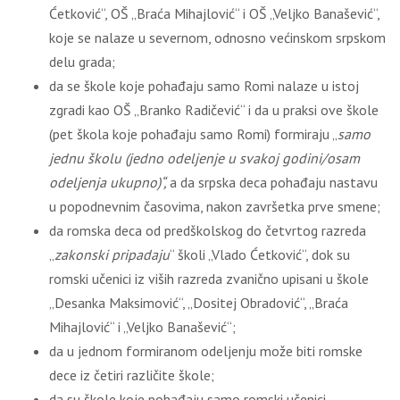
Ćetković“, OŠ „Braća Mihajlović“ i OŠ „Veljko Banašević“,
koje se nalaze u severnom, odnosno većinskom srpskom
delu grada;
da se škole koje pohađaju samo Romi nalaze u istoj
zgradi kao OŠ „Branko Radičević“ i da u praksi ove škole
(pet škola koje pohađaju samo Romi) formiraju „
samo
jednu školu (jedno odeljenje u svakoj godini/osam
odeljenja ukupno)“,
a da srpska deca pohađaju nastavu
u popodnevnim časovima, nakon završetka prve smene;
da romska deca od predškolskog do četvrtog razreda
„
zakonski pripadaju
“ školi „Vlado Ćetković“, dok su
romski učenici iz viših razreda zvanično upisani u škole
„Desanka Maksimović“, „Dositej Obradović“, „Braća
Mihajlović“ i „Veljko Banašević“;
da u jednom formiranom odeljenju može biti romske
dece iz četiri različite škole;
da su škole koje pohađaju samo romski učenici