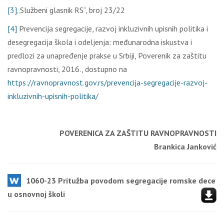
[3]
„Službeni glasnik RS“, broj 23/22
[4]
Prevencija segregacije, razvoj inkluzivnih upisnih politika i
desegregacija škola i odeljenja: međunarodna iskustva i
predlozi za unapređenje prakse u Srbiji, Poverenik za zaštitu
ravnopravnosti, 2016., dostupno na
https://ravnopravnost.gov.rs/prevencija-segregacije-razvoj-
inkluzivnih-upisnih-politika/
POVERENICA ZA ZAŠTITU RAVNOPRAVNOSTI
Brankica Janković
1060-23 Pritužba povodom segregacije romske dece
u osnovnoj školi