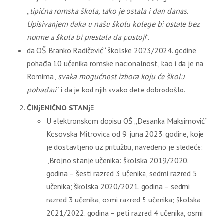
„
tipična romska škola, tako je ostala i dan danas.
Upisivanjem đaka u našu školu kolege bi ostale bez
norme a škola bi prestala da postoji
“.
da OŠ Branko Radičević“ školske 2023/2024. godine
pohađa 10 učenika romske nacionalnost, kao i da je na
Romima „
svaka mogućnost izbora koju će školu
pohađati
“ i da je kod njih svako dete dobrodošlo.
ČINjENIČNO STANjE
U elektronskom dopisu OŠ „Desanka Maksimović“
Kosovska Mitrovica od 9. juna 2023. godine, koje
je dostavljeno uz pritužbu, navedeno je sledeće:
„Brojno stanje učenika: školska 2019/2020.
godina – šesti razred 3 učenika, sedmi razred 5
učenika; školska 2020/2021. godina – sedmi
razred 3 učenika, osmi razred 5 učenika; školska
2021/2022. godina – peti razred 4 učenika, osmi