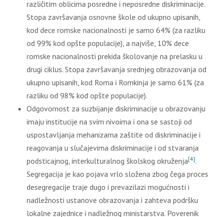
različitim oblicima posredne i neposredne diskriminacije.
Stopa završavanja osnovne škole od ukupno upisanih,
kod dece romske nacionalnosti je samo 64% (za razliku
od 99% kod opšte populacije), a najviše, 10% dece
romske nacionalnosti prekida školovanje na prelasku u
drugi ciklus. Stopa završavanja srednjeg obrazovanja od
ukupno upisanih, kod Roma i Romkinja je samo 61% (za
razliku od 98% kod opšte populacije).
Odgovornost za suzbijanje diskriminacije u obrazovanju
imaju institucije na svim nivoima i ona se sastoji od
uspostavljanja mehanizama zaštite od diskriminacije i
reagovanja u slučajevima diskriminacije i od stvaranja
[4]
podsticajnog, interkulturalnog školskog okruženja
.
Segregacija je kao pojava vrlo složena zbog čega proces
desegregacije traje dugo i prevazilazi mogućnosti i
nadležnosti ustanove obrazovanja i zahteva podršku
lokalne zajednice i nadležnog ministarstva. Poverenik