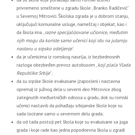
privremeno smeštene u zgradu škole „Branko Radičević“
u Severnoj Mitrovici. Školska zgrada je u dobrom stanju,
uključujući komunalne usluge, nameštaj i objekat, kao i
da škola ima „
razne specijalizovane učionice, međutim
njih mogu da koriste samo učenici koji idu na jutarnju
nastavu u srpsko odeljenje
“.
da je učenicima iz romskog naselja, iz bezbednosnih
razloga obezbeđen prevoz autobusom „
koji plaća Vlada
Republike Srbije
“;
da su srpske škole evakuisane (zaposleni i nastavna
oprema) iz južnog dela u severni deo Mitrovice zbog
zategnutih međuetničkih odnosa u gradu, dok su romski
učenici nastavili da pohađaju srbijanske škole koje su
sada locirane samo u severnom delu grada;
da od tada postoji pet škola koje su evakuisane sa juga
grada i koje rade kao jedna popodnevna škola u zgradi