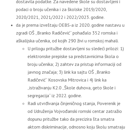
dostavila podatke. Za navedene škole su dostavljeni i
podaci o broju učenika i za školske 2019/2020,
2020/2021, 2021/2022 i 2022/2023. godine.
da je prema izveštaju OEBS-a iz 2020. godine nastavu u
zgradi OŠ „Branko Radičević“ pohađalo 352 romska i
aškalijska učenika, od kojih 290 živi u romskoj mahali.
U prilogu pritužbe dostavljeni su sledeći prilozi: 1)
elektronske prepiske sa predstavnicima škola o
broju učenika; 2) zahtev za pristup informaciji od
javnog značaja; 3) link ka sajtu OŠ „Branko
Radičević“ Kosovska Mitrovica i 4) link ka
„istraživanju K2.0 „Škole duhova, geto škole i
segregacija“ iz 2022. godine.
Radi utvrđivanja činjeničnog stanja, Poverenik je
od Udruženja Vojvođanski romski centar zatražio
dopunu pritužbe tako da precizira šta smatra
aktom diskriminacije, odnosno koju školu smatraju