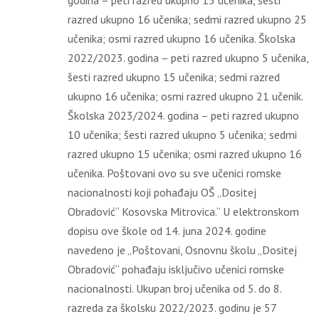
godina – peti razred ukupno 15 učenika, šesti
razred ukupno 16 učenika; sedmi razred ukupno 25
učenika; osmi razred ukupno 16 učenika. Školska
2022/2023. godina – peti razred ukupno 5 učenika,
šesti razred ukupno 15 učenika; sedmi razred
ukupno 16 učenika; osmi razred ukupno 21 učenik.
Školska 2023/2024. godina – peti razred ukupno
10 učenika; šesti razred ukupno 5 učenika; sedmi
razred ukupno 15 učenika; osmi razred ukupno 16
učenika. Poštovani ovo su sve učenici romske
nacionalnosti koji pohađaju OŠ „Dositej
Obradović“ Kosovska Mitrovica.“ U elektronskom
dopisu ove škole od 14. juna 2024. godine
navedeno je „Poštovani, Osnovnu školu „Dositej
Obradović“ pohađaju isključivo učenici romske
nacionalnosti. Ukupan broj učenika od 5. do 8.
razreda za školsku 2022/2023. godinu je 57