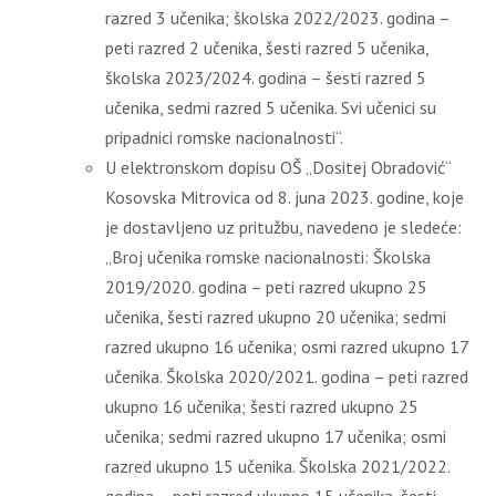
razred 3 učenika; školska 2022/2023. godina –
peti razred 2 učenika, šesti razred 5 učenika,
školska 2023/2024. godina – šesti razred 5
učenika, sedmi razred 5 učenika. Svi učenici su
pripadnici romske nacionalnosti“.
U elektronskom dopisu OŠ „Dositej Obradović“
Kosovska Mitrovica od 8. juna 2023. godine, koje
je dostavljeno uz pritužbu, navedeno je sledeće:
„Broj učenika romske nacionalnosti: Školska
2019/2020. godina – peti razred ukupno 25
učenika, šesti razred ukupno 20 učenika; sedmi
razred ukupno 16 učenika; osmi razred ukupno 17
učenika. Školska 2020/2021. godina – peti razred
ukupno 16 učenika; šesti razred ukupno 25
učenika; sedmi razred ukupno 17 učenika; osmi
razred ukupno 15 učenika. Školska 2021/2022.