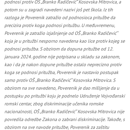
podnosi protiv OŠ „Branko Radičević“ Kosovska Mitrovica, a
potom su u zagradi navedeni nazivi još pet škola. Iz tih
razloga je Poverenik zatražio od podnosioca pritužbe da
precizira protiv koga podnosi pritužbu. U međuvremenu,
Poverenik je zatražio izjašnjenje od OŠ „Branko Radičević“
koja je u pritužbi nesporno navedena kao lice protiv kojeg se
podnosi pritužba. S obzirom da dopuna pritužbe od 12.
januara 2024. godine nije potpisana u skladu sa zakonom,
kao i da je nakon dopune pritužbe ostalo neprecizno protiv
koga se podnosi pritužba, Poverenik je nastavio postupak
samo protiv OŠ „Branko Radičević“ Kosovska Mitrovica. S
obzirom na sve navedeno, Poverenik je dao mišljenje da u
postupku po pritužbi koju je
podnelo Udruženje Vojvođanski
romski centar
, zbog diskriminacije
učenika romske
nacionalnosti
,
OŠ „Branko Radičević“ Kosovska Mitrovica
nije
povredila odredbe Zakona o zabrani diskriminacije.
Takođe, s
obzirom na sve navode pritužbe, Poverenik za zaštitu