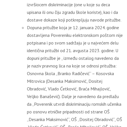
izvršiocem diskriminacije (one u koje su deca
upisana ili onu čiju zgradu škole koriste), kao i da
dostave dokaze koji potkrepljuju navode pritužbe.
Dopuna pritužbe koja je 12. januara 2024. godine
dostavljena Povereniku elektronskom poštom nije
potpisana i po svom sadržaju je u najvećem delu
identična pritužbi od 21. avgusta 2023. godine. U
dopuni pritužbe je , između ostalog navedeno da
je naziv pravnog lica na koje se odnosi pritužba:
Osnovna škola „Branko Radičević“ – Kosovska
Mitrovica (Desanka Maksimović, Dositej
Obradović, Vlado Ćetković, Braća Mihajlović,
Veljko Banašević). Dalje je navedeno da predlažu
da „Poverenik utvrdi diskriminaciju romskih učenika
po osnovu etničke pripadnosti od strane OŠ
„Desanka Maksimović“, OŠ „Dositej Obradović“, OŠ