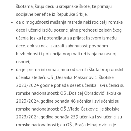
školama, šalju decu u srbijanske škole, te primaju
socijalne benefite iz Republike Srbije.
da o mogućnosti mešanja razreda neki roditelji romske
dece i učenici ističu potencijalne prednosti zajedničkog
učenja jezika i potencijala za prijateljstvom između
dece, dok su neki iskazali zabrinutost povodom
bezbednosti i potencijalnog maltretiranja na rasnoj
osnovi;
da je, prema informacijama od samih škola broj romskih
učenika sledeći: OŠ „Desanka Maksimović“ školske
2023/2024 godine pohađa deset učenika i svi učenici su
romske nacionalnosti; OŠ „Dositej Obradović“ školske
2023/2024. godine pohađa 46 učenika i svi učenici su
romske nacionalnosti; OŠ „Vlado Ćetković“ je školske
2023/2024. godine pohađa 259 učenika i svi učenici su
romske nacionalnosti; da OŠ „Braća Mihajlović“ nije