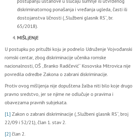
postupanju ustanove u slučaju sumnje ili utvrđenog
diskriminatornog ponašanja i vređanja ugleda, časti ili
dostojanstva ličnosti („Službeni glasnik RS“, br.
65/2018).
MIŠLjENjE
U postupku po pritužbi koju je podnelo Udruženje Vojvođanski
romski centar, zbog diskriminacije učenika romske
nacionalnosti, OŠ „Branko Radičević“ Kosovska Mitrovica nije
povredila odredbe Zakona o zabrani diskriminacije.
Protiv ovog mišljenja nije dopuštena žalba niti bilo koje drugo
pravno sredstvo, jer se njime ne odlučuje o pravima i
obavezama pravnih subjekata.
[1]
Zakon o zabrani diskriminacije („Službeni glasnik RS“, broj
22/09 i 52/21), član 1. stav 2.
[2]
član 2.