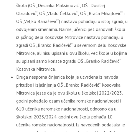
škola (OŠ „Desanka Maksimović“, OŠ „Dositej
Obradović“, OŠ „Vlado Ćetković“, OŠ „Braća Mihajlović“ i
OŠ „Veljko Banašević“) nastavu pohađaju u istoj zgradi, u
odvojenim smenama. Naime, učenici pet osnovnih škola
iz južnog dela Kosovske Mitrovice nastavu pohađaju u
zgradi OŠ „Branko Radičević“ u severnom delu Kosovske
Mitrovice, ali nisu upisani u ovu školu, već škole u kojima
su upisani samo koriste zgradu OŠ „Branko Radičević“
Kosovska Mitrovica.
Druga nesporna činjenica koja je utvrđena iz navoda
pritužbe i izjašnjenja OŠ „Branko Radičević“ Kosovska
Mitrovica jeste da je ovu školu u školskoj 2022/2023.
godini pohađalo osam učenika romske nacionalnosti i
610 učenika neromske nacionalnosti, odnosno da u
školskoj 2023/2024. godini ovu školu pohađa 10
učenika romske nacionalnosti. Iz navedenih podataka je