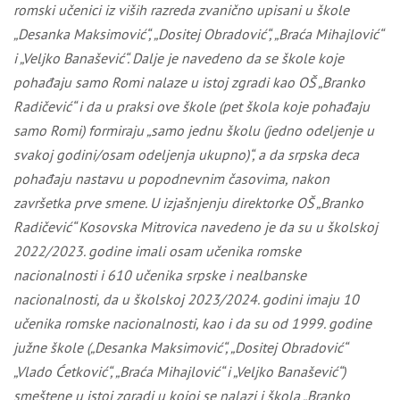
romski učenici iz viših razreda zvanično upisani u škole
„Desanka Maksimović“, „Dositej Obradović“, „Braća Mihajlović“
i „Veljko Banašević“
. Dalje je navedeno da se
škole koje
pohađaju samo Romi nalaze u istoj zgradi kao OŠ „Branko
Radičević“ i da u praksi ove škole (pet škola koje pohađaju
samo Romi) formiraju „samo jednu školu (jedno odeljenje u
svakoj godini/osam odeljenja ukupno)“, a da srpska deca
pohađaju nastavu u popodnevnim časovima, nakon
završetka prve smene
.
U izjašnjenju
direktorke
OŠ „Branko
Radičević“ Kosovska Mitrovica
navedeno je
da su u školskoj
2022/2023. godine imali osam učenika romske
nacionalnosti i 610 učenika srpske i nealbanske
nacionalnosti
, da u školskoj 2023/2024. godini imaju 10
učenika romske nacionalnosti, kao i da
su od 1999. godine
južne škole („Desanka Maksimović“, „Dositej Obradović“
„Vlado Ćetković“, „Braća Mihajlović“ i „Veljko Banašević“)
smeštene u istoj zgradi u kojoj se nalazi i škola „Branko