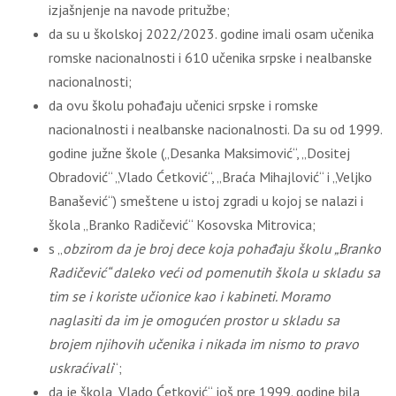
izjašnjenje na navode pritužbe;
da su u školskoj 2022/2023. godine imali osam učenika
romske nacionalnosti i 610 učenika srpske i nealbanske
nacionalnosti;
da ovu školu pohađaju učenici srpske i romske
nacionalnosti i nealbanske nacionalnosti. Da su od 1999.
godine južne škole („Desanka Maksimović“, „Dositej
Obradović“ „Vlado Ćetković“, „Braća Mihajlović“ i „Veljko
Banašević“) smeštene u istoj zgradi u kojoj se nalazi i
škola „Branko Radičević“ Kosovska Mitrovica;
s „
obzirom da je broj dece koja pohađaju školu „Branko
Radičević“ daleko veći od pomenutih škola u skladu sa
tim se i koriste učionice kao i kabineti. Moramo
naglasiti da im je omogućen prostor u skladu sa
brojem njihovih učenika i nikada im nismo to pravo
uskraćivali
“;
da je škola „Vlado Ćetković“ još pre 1999. godine bila