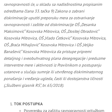
ravnopravnosti će, u skladu sa nadležnostima propisanim
odredbama člana 33. tačka 9) Zakona o zabrani
diskriminacije uputiti preporuku mera za ostvarivanje
ravnopravnosti i zaštite od diskriminacije OŠ „Desanka
Maksimović“ Kosovska Mitrovica, OŠ „Dositej Obradović“
Kosovska Mitrovica, OŠ „Vlado Ćetković“ Kosovska Mitrovica,
OŠ „Braća Mihajlović“ Kosovska Mitrovica i OŠ „Veljko
Banašević“ Kosovska Mitrovica da pristupe
pripremi
detaljnog i sveobuhvatnog plana desegregacije i preduzme
interventne mere i aktivnosti iz Pravilnikom o postupanju
ustanove u slučaju sumnje ili utvrđenog diskriminatornog
ponašanja i vređanja ugleda, časti ili dostojanstva ličnosti
(„
Službeni glasnik RS“, br. 65/2018)
.
TOK POSTUPKA
Povereniku za zaštitu ravnopravnosti pritužbom