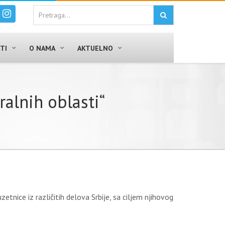
TI
O NAMA
AKTUELNO
ralnih oblasti“
etnice iz različitih delova Srbije, sa ciljem njihovog