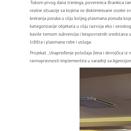
Tokom prvog dana treninga, poverenica Brankica Janko
realne situacije sa kojima se diskriminisane osobe s
kreiranja poruka u cilju boljeg plasmana ponuda ko
kategorizacije objekata u cilju razvoja eko i seosko
bavile temom subvencija i bespovratnih sredstava u 
tržišta i plasmana robe i usluga.
Projekat „Unapređenje položaja žena i devojčica iz ru
ravnopravnosti implementira u saradnji sa Agenci