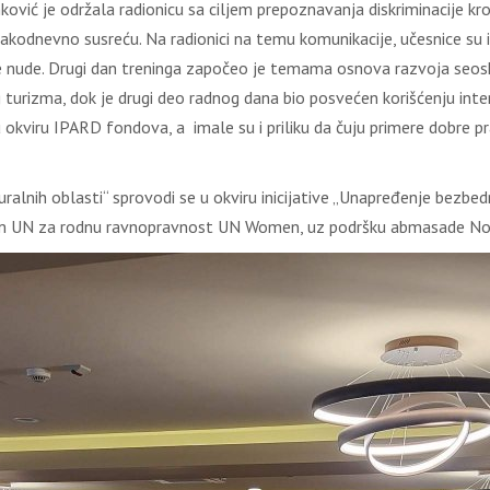
vić je održala radionicu sa ciljem prepoznavanja diskriminacije kro
vakodnevno susreću. Na radionici na temu komunikacije, učesnice su 
je nude. Drugi dan treninga započeo je temama osnova razvoja seosk
g turizma, dok je drugi deo radnog dana bio posvećen korišćenju inte
okviru IPARD fondova, a imale su i priliku da čuju primere dobre p
ralnih oblasti“ sprovodi se u okviru inicijative „Unapređenje bezbedn
jom UN za rodnu ravnopravnost UN Women, uz podršku abmasade No