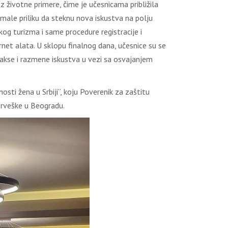
z životne primere, čime je učesnicama približila
imale priliku da steknu nova iskustva na polju
og turizma i same procedure registracije i
rnet alata. U sklopu finalnog dana, učesnice su se
rakse i razmene iskustva u vezi sa osvajanjem
osti žena u Srbiji“, koju Poverenik za zaštitu
rveške u Beogradu.