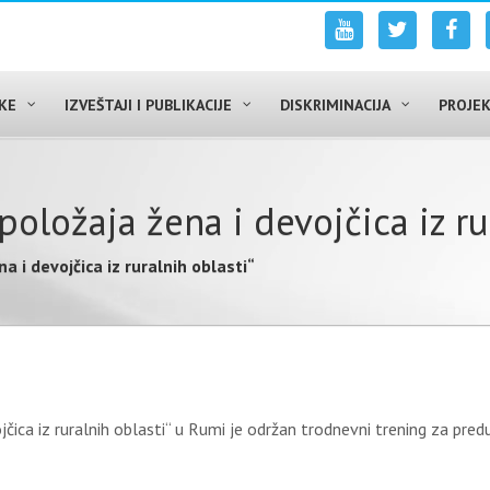
UKE
IZVEŠTAJI I PUBLIKACIJE
DISKRIMINACIJA
PROJEK
oložaja žena i devojčica iz ru
 i devojčica iz ruralnih oblasti“
ica iz ruralnih oblasti“ u Rumi je održan trodnevni trening za preduz