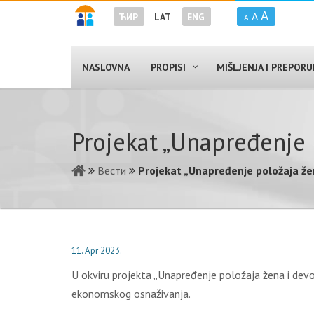
A
A
ЋИР
LAT
ENG
A
NASLOVNA
PROPISI
MIŠLJENJA I PREPOR
Projekat „Unapređenje p
Вести
Projekat „Unapređenje položaja žena
11. Apr 2023.
U okviru projekta „Unapređenje položaja žena i devojč
ekonomskog osnaživanja.