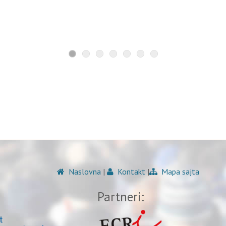
Naslovna
|
Kontakt
|
Mapa sajta
Partneri: