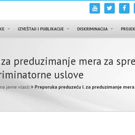
UKE
IZVEŠTAJI I PUBLIKACIJE
DISKRIMINACIJA
PROJEK
 za preduzimanje mera za spre
kriminatorne uslove
a javne vlasti
Preporuka preduzeću I. za preduzimanje mera z