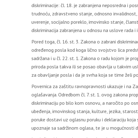
diskriminacije: čl. 18. je zabranjena neposredna i pos
trudnoću, zdravstveno stanje, odnosno invalidnost, 
uverenje, socijalno poreklo, imovinsko stanje, članstv
diskriminacija zabranjena u odnosu na uslove rada i
Pored toga, čl. 16. st. 3. Zakona o zabrani diskrimin
određenog posla kod koga lično svojstvo lica predsta
sadržana i u čl. 22. st. 1. Zakona o radu kojom je p
priroda posla takva ili se posao obavlja u takvim us
za obavljanje posla i da je svrha koja se time želi p
Povernica za zaštitu ravnopravnosti ukazuje i na Za
oglašavanja. Odredbom čl. 7. st. 1. ovog zakona prop
diskriminaciju po bilo kom osnovu, a naročito po osn
ubeđenja, imovinskog stanja, kulture, jezika, starost
poruke dostavi uz oglasnu poruku i deklaraciju koja 
upoznaje sa sadržinom oglasa, te je u mogućnosti da