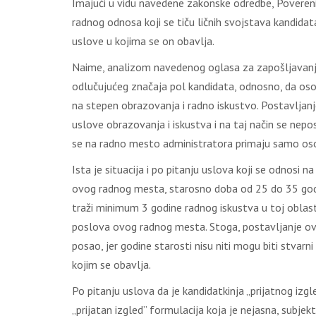
Imajući u vidu navedene zakonske odredbe, Povereni
radnog odnosa koji se tiču ličnih svojstava kandidata
uslove u kojima se on obavlja.
Naime, analizom navedenog oglasa za zapošljavanje
odlučujućeg značaja pol kandidata, odnosno, da os
na stepen obrazovanja i radno iskustvo. Postavljanj
uslove obrazovanja i iskustva i na taj način se nep
se na radno mesto administratora primaju samo os
Ista je situacija i po pitanju uslova koji se odnosi
ovog radnog mesta, starosno doba od 25 do 35 godina
traži minimum 3 godine radnog iskustva u toj oblasti
poslova ovog radnog mesta. Stoga, postavljanje ovog
posao, jer godine starosti nisu niti mogu biti stvarn
kojim se obavlja.
Po pitanju uslova da je kandidatkinja „prijatnog izg
„prijatan izgled” formulacija koja je nejasna, subjek