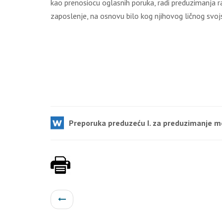
kao prenosiocu oglasnih poruka, radi preduzimanja ra
zaposlenje, na osnovu bilo kog njihovog ličnog svojst
Preporuka preduzeću I. za preduzimanje me