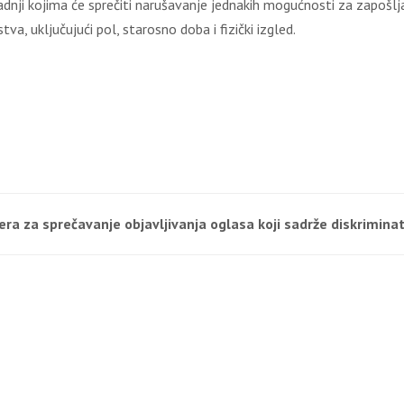
dnji kojima će sprečiti narušavanje jednakih mogućnosti za zapošljav
va, uključujući pol, starosno doba i fizički izgled.
ra za sprečavanje objavljivanja oglasa koji sadrže diskrimina