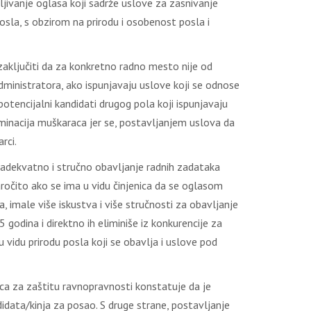
ivanje oglasa koji sadrže uslove za zasnivanje
posla, s obzirom na prirodu i osobenost posla i
ključiti da za konkretno radno mesto nije od
inistratora, ako ispunjavaju uslove koji se odnose
tencijalni kandidati drugog pola koji ispunjavaju
iminacija muškaraca jer se, postavljanjem uslova da
rci.
a adekvatno i stručno obavljanje radnih zadataka
ročito ako se ima u vidu činjenica da se oglasom
, imale više iskustva i više stručnosti za obavljanje
odina i direktno ih eliminiše iz konkurencije za
u vidu prirodu posla koji se obavlja i uslove pod
nica za zaštitu ravnopravnosti konstatuje da je
ndidata/kinja za posao. S druge strane, postavljanje