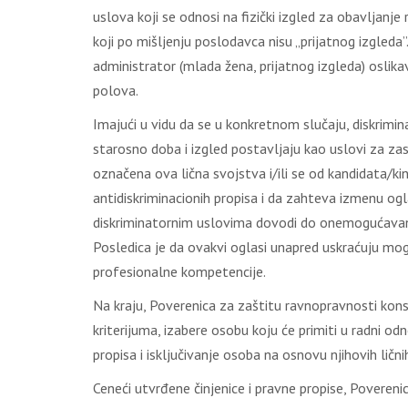
uslova koji se odnosi na fizički izgled za obavljanje
koji po mišljenju poslodavca nisu „prijatnog izgled
administrator (mlada žena, prijatnog izgleda) oslik
polova.
Imajući u vidu da se u konkretnom slučaju, diskrimin
starosno doba i izgled postavljaju kao uslovi za za
označena ova lična svojstva i/ili se od kandidata/k
antidiskriminacionih propisa i da zahteva izmenu ogla
diskriminatornim uslovima dovodi do onemogućavanja
Posledica je da ovakvi oglasi unapred uskraćuju mo
profesionalne kompetencije.
Na kraju, Poverenica za zaštitu ravnopravnosti kon
kriterijuma, izabere osobu koju će primiti u radni o
propisa i isključivanje osoba na osnovu njihovih ličn
Ceneći utvrđene činjenice i pravne propise, Poverenica