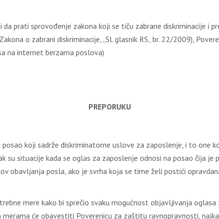
a prati sprovođenje zakona koji se tiču zabrane diskriminacije i pr
 Zakona o zabrani diskriminacije, „Sl. glasnik RS„ br. 22/2009), Poveren
sa na internet berzama poslova)
PREPORUKU
 za posao koji sadrže diskriminatorne uslove za zaposlenje, i to one 
tak su situacije kada se oglas za zaposlenje odnosi na posao čija je 
lov obavljanja posla, ako je svrha koja se time želi postići opravdana
ve potrebne mere kako bi sprečio svaku mogućnost objavljivanja oglas
m merama će obavestiti Poverenicu za zaštitu ravnopravnosti, najka