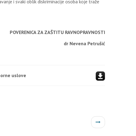
anje i svaki oblik diskriminacije osoba koje traže
POVERENICA ZA ZAŠTITU RAVNOPRAVNOSTI
dr Nevena Petrušić
torne uslove