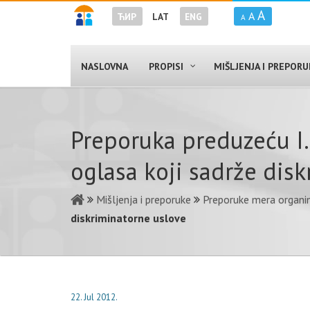
A
A
ЋИР
LAT
ENG
A
NASLOVNA
PROPISI
MIŠLJENJA I PREPOR
Preporuka preduzeću I.
oglasa koji sadrže dis
Mišljenja i preporuke
Preporuke mera organim
diskriminatorne uslove
22. Jul 2012.