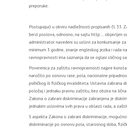
preporuke.
Postupajući u okviru nadležnosti propisanih čl. 33. 
berzi poslova, odnosno, na sajtu http:… objavljen o
administrator navedeni su uslovi za konkurisanje za 
minimum 3 godine, znanje engleskog jezika i rada na r
ravnopravnosti ima saznanja da se oglasi sličnog s
Poverenica za zaštitu ravnopravnosti najpre konstatu
naročito po osnovu rase, pola, nacionalne pripadnosti
psihičkog ili fizičkog invaliditeta. Ustavna zabrana di
položaj i jednaku pravnu zaštitu, bez obzira na ličn
Zakona o zabrani diskriminacije zabranjena je diskr
jednakim uslovima svih prava u oblasti rada, a zaštit
S aspekta Zakona o zabrani diskriminacije, mogućnos
diskriminacije po osnovu pola, starosnog doba, fizič