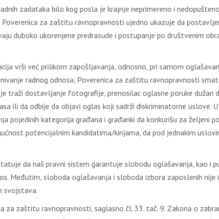
 radnih zadataka bilo kog posla je krajnje neprimereno i nedopušteno,
a”. Poverenica za zaštitu ravnopravnosti ujedno ukazuje da postavlj
avaju duboko ukorenjene predrasude i postupanje po društvenim obras
acija vrši već prilikom zapošljavanja, odnosno, pri samom oglašavan
snivanje radnog odnosa, Poverenica za zaštitu ravnopravnosti smatr
inje traži dostavljanje fotografije, prenosilac oglasne poruke dužan
sa ili da odbije da objavi oglas koji sadrži diskriminatorne uslove.
 pojedinih kategorija građana i građanki da konkurišu za željeni p
gućnost potencijalnim kandidatima/kinjama, da pod jednakim uslovi
statuje da naš pravni sistem garantuje slobodu oglašavanja, kao i 
dnos. Međutim, sloboda oglašavanja i sloboda izbora zaposlenih nije i
ih svojstava.
 za zaštitu ravnopravnosti, saglasno čl. 33. tač. 9. Zakona o zabrani d