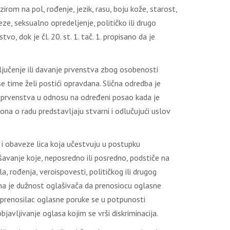
zirom na pol, rođenje, jezik, rasu, boju kože, starost,
e, seksualno opredeljenje, političko ili drugo
o, dok je čl. 20. st. 1. tač. 1. propisano da je
sključenje ili davanje prvenstva zbog osobenosti
e time želi postići opravdana. Slična odredba je
nje prvenstva u odnosu na određeni posao kada je
ona o radu predstavljaju stvarni i odlučujući uslov
 i obaveze lica koja učestvuju u postupku
šavanje koje, neposredno ili posredno, podstiče na
, rođenja, veroispovesti, političkog ili drugog
isana je dužnost oglašivača da prenosiocu oglasne
n, prenosilac oglasne poruke se u potpunosti
vljivanje oglasa kojim se vrši diskriminacija.