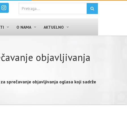
TI
O NAMA
AKTUELNO
čavanje objavljivanja
a sprečavanje objavljivanja oglasa koji sadrže