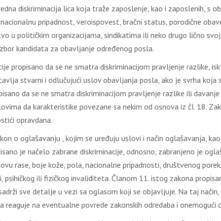
redna diskriminacija lica koja traže zaposlenje, kao i zaposlenih, s ob
nacionalnu pripadnost, veroispovest, bračni status, porodične obavez
o u političkim organizacijama, sindikatima ili neko drugo lično svojstv
 izbor kandidata za obavljanje određenog posla.
acije propisano da se ne smatra diskriminacijom pravljenje razlike, i
vlja stvarni i odlučujući uslov obavljanja posla, ako je svrha koja s
ropisano da se ne smatra diskriminacijom pravljenje razlike ili dava
lovima da karakteristike povezane sa nekim od osnova iz čl. 18. Zak
ostići opravdana.
kon o oglašavanju , kojim se uređuju uslovi i način oglašavanja, kao
isano je načelo zabrane diskriminacije, odnosno, zabranjeno je ogla
ovu rase, boje kože, pola, nacionalne pripadnosti, društvenog porekla
i, psihičkog ili fizičkog invaliditeta. Članom 11. istog zakona prop
sadrži sve detalje u vezi sa oglasom koji se objavljuje. Na taj nači
 reaguje na eventualne povrede zakonskih odredaba i onemogući obja