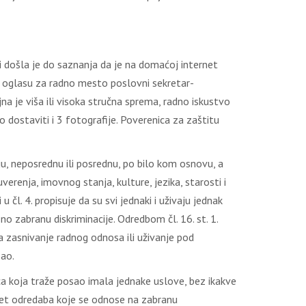
ti došla je do saznanja da je na domaćoj internet
 U oglasu za radno mesto poslovni sekretar-
na je viša ili visoka stručna sprema, radno iskustvo
o dostaviti i 3 fotografije. Poverenica za zaštitu
ju, neposrednu ili posrednu, po bilo kom osnovu, a
verenja, imovnog stanja, kulture, jezika, starosti i
u čl. 4. propisuje da su svi jednaki i uživaju jednak
o zabranu diskriminacije. Odredbom čl. 16. st. 1.
a zasnivanje radnog odnosa ili uživanje pod
sao.
ca koja traže posao imala jednake uslove, bez ikakve
i set odredaba koje se odnose na zabranu