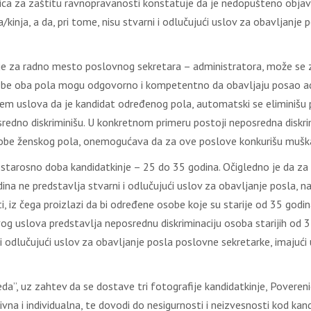
ca za zaštitu ravnopravanosti konstatuje da je nedopušteno objavlj
/kinja, a da, pri tome, nisu stvarni i odlučujući uslov za obavljanje 
 za radno mesto poslovnog sekretara – administratora, može se za
obe oba pola mogu odgovorno i kompetentno da obavljaju posao adm
em uslova da je kandidat određenog pola, automatski se eliminišu po
osredno diskriminišu. U konkretnom primeru postoji neposredna diskr
obe ženskog pola, onemogućava da za ove poslove konkurišu muška
 na starosno doba kandidatkinje – 25 do 35 godina. Očigledno je da z
 ne predstavlja stvarni i odlučujući uslov za obavljanje posla, na
, iz čega proizlazi da bi određene osobe koje su starije od 35 godina
 uslova predstavlja neposrednu diskriminaciju osoba starijih od 35 g
i i odlučujući uslov za obavljanje posla poslovne sekretarke, imajući 
leda”, uz zahtev da se dostave tri fotografije kandidatkinje, Povere
tivna i individualna, te dovodi do nesigurnosti i neizvesnosti kod ka