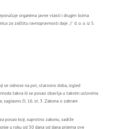
eporučuje organima javne vlasti i drugim licima
ica za zaštitu ravnopravnosti daje „I” d. o. o. iz S.
koji se odnose na pol, starosno doba, izgled
priroda takva ili se posao obavlja u takvim uslovima
, saglasno čl. 16. st. 3. Zakona o zabrani
a za posao koji, suprotno zakonu, sadrže
snije u roku od 30 dana od dana prijema ove