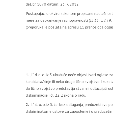
del. br. 1070 datum: 23. 7. 2012.
Postupajući u okviru zakonom propisane nadležnosti d
mere za ostvarivanje ravnopravnosti (čl. 33. t. 7. i 9.
(preporuka je poslata na adresu 11 prenosioca ogla
1.
„I” d. o. o. iz S. ubuduće neće objavljivati oglase
kandidata/kinje ili neko drugo lično svojstvo. Izuze
da lično svojstvo predstavlja stvarni i odlučujući us
diskriminacije i čl. 22. Zakona o radu.
2.
„I.” d. o. o. iz S. će, bez odlaganja, preduzeti s
diskriminatorne uslove za zaposlenje i o preduzeti