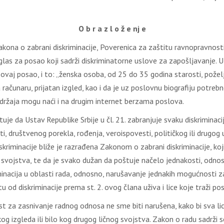
O b r a z l o ž e nj e
Zakona o zabrani diskriminacije, Poverenica za zaštitu ravnopravnos
glas za posao koji sadrži diskriminatorne uslove za zapošljavanje.
ovaj posao, i to: „ženska osoba, od 25 do 35 godina starosti, poželj
ačunaru, prijatan izgled, kao i da je uz poslovnu biografiju potrebn
adržaja mogu naći i na drugim internet berzama poslova.
je da Ustav Republike Srbije u čl. 21. zabranjuje svaku diskriminaci
, društvenog porekla, rođenja, veroispovesti, političkog ili drugog u
skriminacije bliže je razrađena Zakonom o zabrani diskriminacije, koji 
a svojstva, te da je svako dužan da poštuje načelo jednakosti, odnosn
iminacija u oblasti rada, odnosno, narušavanje jednakih mogućnosti z
u od diskriminacije prema st. 2. ovog člana uživa i lice koje traži po
t za zasnivanje radnog odnosa ne sme biti narušena, kako bi sva li
kog izgleda ili bilo kog drugog ličnog svojstva. Zakon o radu sadrž