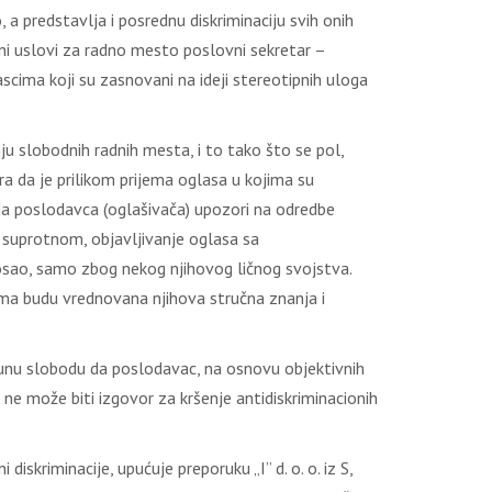
 a predstavlja i posrednu diskriminaciju svih onih
eni uslovi za radno mesto poslovni sekretar –
cima koji su zasnovani na ideji stereotipnih uloga
ju slobodnih radnih mesta, i to tako što se pol,
a da je prilikom prijema oglasa u kojima su
 da poslodavca (oglašivača) upozori na odredbe
 U suprotnom, objavljivanje oglasa sa
osao, samo zbog nekog njihovog ličnog svojstva.
ma budu vrednovana njihova stručna znanja i
punu slobodu da poslodavac, na osnovu objektivnih
 ne može biti izgovor za kršenje antidiskriminacionih
iskriminacije, upućuje preporuku „I” d. o. o. iz S,