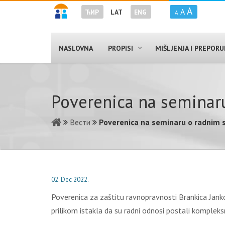
A
A
ЋИР
LAT
ENG
A
NASLOVNA
PROPISI
MIŠLJENJA I PREPOR
Poverenica na seminar
Вести
Poverenica na seminaru o radnim 
02. Dec 2022.
Poverenica za zaštitu ravnopravnosti Brankica Janko
prilikom istakla da su radni odnosi postali komplek