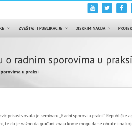
UKE
IZVEŠTAJI I PUBLIKACIJE
DISKRIMINACIJA
PROJEK
u o radnim sporovima u praks
sporovima u praksi
vić prisustvovala je seminaru „Radni sporovi u praksi“ Republičke a
sni, te da je važno da građani znaju kome mogu da se obrate i na ko