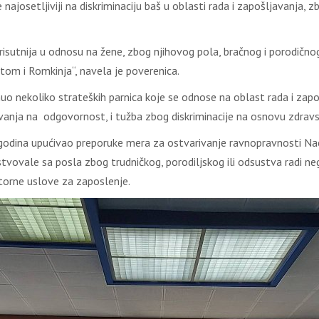
najosetljiviji na diskriminaciju baš u oblasti rada i zapošljavanja, 
prisutnija u odnosu na žene, zbog njihovog pola, bračnog i porodično
etom i Romkinja“, navela je poverenica.
uo nekoliko strateških parnica koje se odnose na oblast rada i zapo
vanja na odgovornost, i tužba zbog diskriminacije na osnovu zdravs
 godina upućivao preporuke mera za ostvarivanje ravnopravnosti Nac
vovale sa posla zbog trudničkog, porodiljskog ili odsustva radi ne
atorne uslove za zaposlenje.