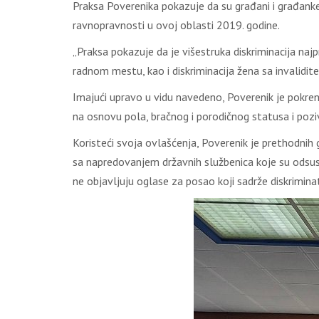
Praksa Poverenika pokazuje da su građani i građanke 
ravnopravnosti u ovoj oblasti 2019. godine.
„Praksa pokazuje da je višestruka diskriminacija naj
radnom mestu, kao i diskriminacija žena sa invalidit
Imajući upravo u vidu navedeno, Poverenik je pokren
na osnovu pola, bračnog i porodičnog statusa i pozi
Koristeći svoja ovlašćenja, Poverenik je prethodnih
sa napredovanjem državnih službenica koje su odsust
ne objavljuju oglase za posao koji sadrže diskrimin