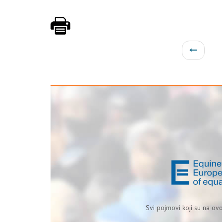
Svi pojmovi koji su na ov