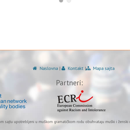
Naslovna
|
Kontakt
|
Mapa sajta
Partneri:
om sajtu upotrebljeni u muškom gramatičkom rodu obuhvataju muški i ženski r