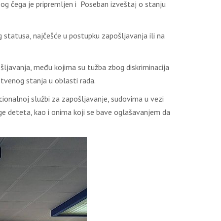
zbog čega je pripremljen i Poseban izveštaj o stanju
g statusa, najčešće u postupku zapošljavanja ili na
šljavanja, među kojima su tužba zbog diskriminacija
tvenog stanja u oblasti rada.
ionalnoj službi za zapošljavanje, sudovima u vezi
ge deteta, kao i onima koji se bave oglašavanjem da