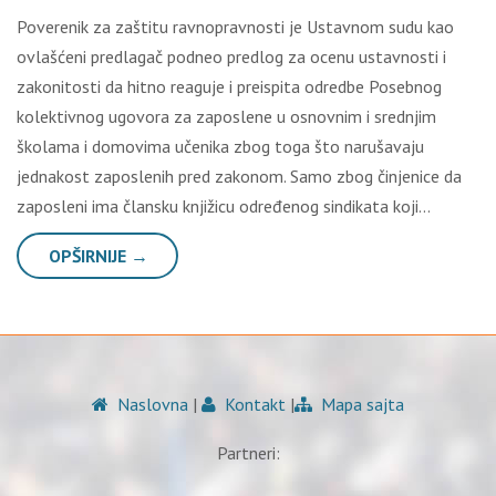
Poverenik za zaštitu ravnopravnosti je Ustavnom sudu kao
ovlašćeni predlagač podneo predlog za ocenu ustavnosti i
zakonitosti da hitno reaguje i preispita odredbe Posebnog
kolektivnog ugovora za zaposlene u osnovnim i srednjim
školama i domovima učenika zbog toga što narušavaju
jednakost zaposlenih pred zakonom. Samo zbog činjenice da
zaposleni ima člansku knjižicu određenog sindikata koji…
OPŠIRNIJE →
Naslovna
|
Kontakt
|
Mapa sajta
Partneri: