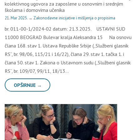
kolektivnog ugovora za zaposlene u osnovnim i srednjim
školama i domovima učenika
21. Mar 2025.
→
Zakonodavne inicijative i mišljenja o propisima
br. 011-00-1/2024-02 datum: 21.3.2025. USTAVNI SUD
11000 BEOGRAD Bulevar kralja Aleksandra 15 Na osnovu
člana 168. stav 1. Ustava Republike Srbije („Službeni glasnik
RS“, br. 98/06, 115/21 i 16/22), člana 29. stav 1. tačka 1. i
člana 50. stav 1. Zakona o Ustavnom sudu („Službeni glasnik
RS“, br. 109/07, 99/11, 18/13…
OPŠIRNIJE →