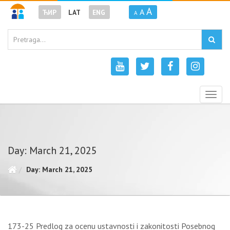
A
A
ЋИР
LAT
ENG
A
Togg
navig
Day: March 21, 2025
Day: March 21, 2025
173-25 Predlog za ocenu ustavnosti i zakonitosti Posebnog