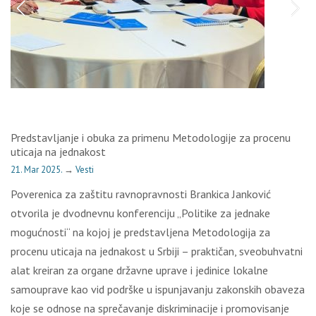
Predstavljanje i obuka za primenu Metodologije za procenu
uticaja na jednakost
21. Mar 2025.
→
Vesti
Poverenica za zaštitu ravnopravnosti Brankica Janković
otvorila je dvodnevnu konferenciju „Politike za jednake
mogućnosti“ na kojoj je predstavljena Metodologija za
procenu uticaja na jednakost u Srbiji – praktičan, sveobuhvatni
alat kreiran za organe državne uprave i jedinice lokalne
samouprave kao vid podrške u ispunjavanju zakonskih obaveza
koje se odnose na sprečavanje diskriminacije i promovisanje