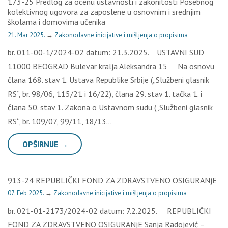
173-25 Predlog za ocenu ustavnosti i zakonitosti Posebnog
kolektivnog ugovora za zaposlene u osnovnim i srednjim
školama i domovima učenika
21. Mar 2025.
→
Zakonodavne inicijative i mišljenja o propisima
br. 011-00-1/2024-02 datum: 21.3.2025. USTAVNI SUD
11000 BEOGRAD Bulevar kralja Aleksandra 15 Na osnovu
člana 168. stav 1. Ustava Republike Srbije („Službeni glasnik
RS“, br. 98/06, 115/21 i 16/22), člana 29. stav 1. tačka 1. i
člana 50. stav 1. Zakona o Ustavnom sudu („Službeni glasnik
RS“, br. 109/07, 99/11, 18/13…
OPŠIRNIJE →
913-24 REPUBLIČKI FOND ZA ZDRAVSTVENO OSIGURANjE
07. Feb 2025.
→
Zakonodavne inicijative i mišljenja o propisima
br. 021-01-2173/2024-02 datum: 7.2.2025. REPUBLIČKI
FOND ZA ZDRAVSTVENO OSIGURANjE Sanja Radojević –