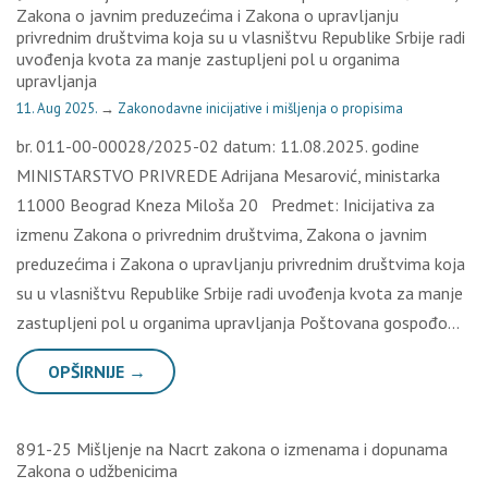
Zakona o javnim preduzećima i Zakona o upravljanju
privrednim društvima koja su u vlasništvu Republike Srbije radi
uvođenja kvota za manje zastupljeni pol u organima
upravljanja
11. Aug 2025.
→
Zakonodavne inicijative i mišljenja o propisima
br. 011-00-00028/2025-02 datum: 11.08.2025. godine
MINISTARSTVO PRIVREDE Adrijana Mesarović, ministarka
11000 Beograd Kneza Miloša 20 Predmet: Inicijativa za
izmenu Zakona o privrednim društvima, Zakona o javnim
preduzećima i Zakona o upravljanju privrednim društvima koja
su u vlasništvu Republike Srbije radi uvođenja kvota za manje
zastupljeni pol u organima upravljanja Poštovana gospođo…
OPŠIRNIJE →
891-25 Mišljenje na Nacrt zakona o izmenama i dopunama
Zakona o udžbenicima