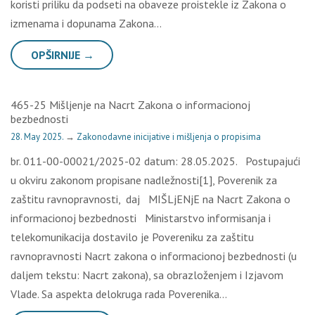
koristi priliku da podseti na obaveze proistekle iz Zakona o
izmenama i dopunama Zakona…
OPŠIRNIJE →
465-25 Mišljenje na Nacrt Zakona o informacionoj
bezbednosti
28. May 2025.
→
Zakonodavne inicijative i mišljenja o propisima
br. 011-00-00021/2025-02 datum: 28.05.2025. Postupajući
u okviru zakonom propisane nadležnosti[1], Poverenik za
zaštitu ravnopravnosti, daj MIŠLjENjE na Nacrt Zakona o
informacionoj bezbednosti Ministarstvo informisanja i
telekomunikacija dostavilo je Povereniku za zaštitu
ravnopravnosti Nacrt zakona o informacionoj bezbednosti (u
daljem tekstu: Nacrt zakona), sa obrazloženjem i Izjavom
Vlade. Sa aspekta delokruga rada Poverenika…