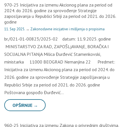
970-25 Inicijativa za izmenu Akcionog plana za period od
2024. do 2026. godine za sprovođenje Strategije
zaposljavanja u Republici Srbiji za period od 2021. do 2026.
godine
11. Sep 2025.
→
Zakonodavne inicijative i mišljenja o propisima
br./021-01-00823/2025-02 datum: 11.9.2025. godine
MINISTARSTVO ZA RAD, ZAPOŠLjAVANjE, BORAČKA I
SOCIJALNA PITANjA Milica Đurđević Stamenkovski,
ministarka 11000 BEOGRAD Nemanjina 22 Predmet:
Inicijativa za izmenu Akcionog plana za period od 2024. do
2026. godine za sprovođenje Strategije zapošljavanja u
Republici Srbije za period od 2021. do 2026. godine
Poštovana gospođo Đurđević…
OPŠIRNIJE →
960-25 Inicijativa za izmenu Zakona o privrednim društvima,