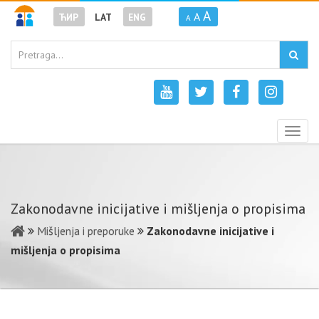
A
A
ЋИР
LAT
ENG
A
Togg
navig
Zakonodavne inicijative i mišljenja o propisima
Mišljenja i preporuke
Zakonodavne inicijative i
mišljenja o propisima