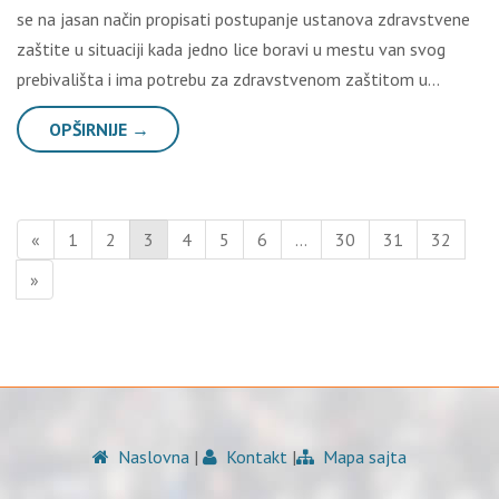
se na jasan način propisati postupanje ustanova zdravstvene
zaštite u situaciji kada jedno lice boravi u mestu van svog
prebivališta i ima potrebu za zdravstvenom zaštitom u…
OPŠIRNIJE →
«
1
2
3
4
5
6
…
30
31
32
»
Naslovna
|
Kontakt
|
Mapa sajta