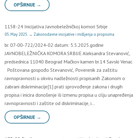
OPŠIRNIJE →
1158-24 Inicijativa Javnobeležničkoj komori Srbije
05. May 2025.
→
Zakonodavne inicijative i mišljenja o propisima
br. 07-00-722/2024-02 datum: 5.5.2025.godine
JAVNOBELEŽNIČKA KOMORA SRBIJE Aleksandra Stevanović,
predsednica 11040 Beograd Mačkov kamen br.14 Savski Venac
Poštovana gospođo Stevanović, Poverenik za zaštitu
ravnopravnosti u okviru nadležnosti propisanih Zakonom o
zabrani diskriminacije[1] prati sprovođenje zakona i drugih
propisa i inicira donošenje ili izmenu propisa u cilju unapređenja
ravnopravnosti i zaštite od diskriminacije, i…
OPŠIRNIJE →