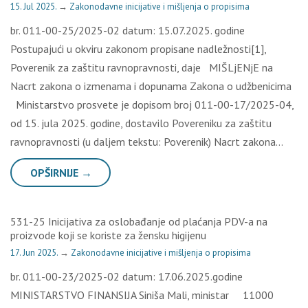
15. Jul 2025.
→
Zakonodavne inicijative i mišljenja o propisima
br. 011-00-25/2025-02 datum: 15.07.2025. godine
Postupajući u okviru zakonom propisane nadležnosti[1],
Poverenik za zaštitu ravnopravnosti, daje MIŠLjENjE na
Nacrt zakona o izmenama i dopunama Zakona o udžbenicima
Ministarstvo prosvete je dopisom broj 011-00-17/2025-04,
od 15. jula 2025. godine, dostavilo Povereniku za zaštitu
ravnopravnosti (u daljem tekstu: Poverenik) Nacrt zakona…
OPŠIRNIJE →
531-25 Inicijativa za oslobađanje od plaćanja PDV-a na
proizvode koji se koriste za žensku higijenu
17. Jun 2025.
→
Zakonodavne inicijative i mišljenja o propisima
br. 011-00-23/2025-02 datum: 17.06.2025.godine
MINISTARSTVO FINANSIJA Siniša Mali, ministar 11000