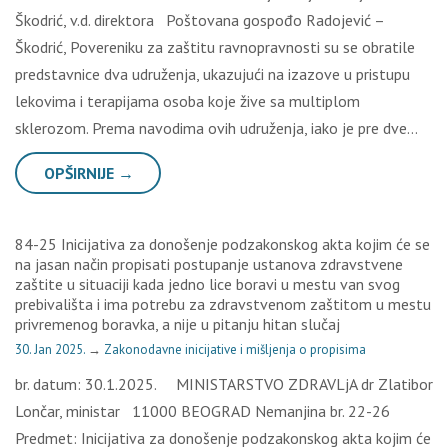
Škodrić, v.d. direktora Poštovana gospođo Radojević –
Škodrić, Povereniku za zaštitu ravnopravnosti su se obratile
predstavnice dva udruženja, ukazujući na izazove u pristupu
lekovima i terapijama osoba koje žive sa multiplom
sklerozom. Prema navodima ovih udruženja, iako je pre dve…
OPŠIRNIJE →
84-25 Inicijativa za donošenje podzakonskog akta kojim će se
na jasan način propisati postupanje ustanova zdravstvene
zaštite u situaciji kada jedno lice boravi u mestu van svog
prebivališta i ima potrebu za zdravstvenom zaštitom u mestu
privremenog boravka, a nije u pitanju hitan slučaj
30. Jan 2025.
→
Zakonodavne inicijative i mišljenja o propisima
br. datum: 30.1.2025. MINISTARSTVO ZDRAVLjA dr Zlatibor
Lončar, ministar 11000 BEOGRAD Nemanjina br. 22-26
Predmet: Inicijativa za donošenje podzakonskog akta kojim će