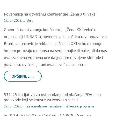
Poverenica na otvaranju konferencije „Žena XXI veka“
17. Jun 2025.
→
Vesti
Govoreći na otvaranju konferencije „Žena XXI veka“ u
organizaciji UNRAD-a, poverenica za zaštitu ravnopravnosti
Brankica Janković je rekla da su žene u XXI veku u mnogo
boljem položaju u odnosu na svoje majke ili bake, ali da nas
ova izazovna vremena uče da jednom osvojene slobode i
prava nisu uvek zagarantovana, već da se ona…
OPŠIRNIJE →
531-25 Inicijativa za oslobađanje od plaćanja PDV-a na
proizvode koji se koriste za žensku higijenu
17. Jun 2025.
→
Zakonodavne inicijative i mišljenja o propisima
br. 011-00-23/2025-02 datum: 17.06.2025.godine