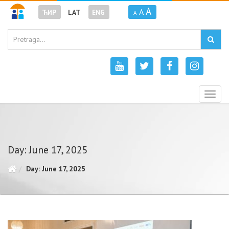
A
A
ЋИР
LAT
ENG
A
Togg
navig
Day: June 17, 2025
Day: June 17, 2025