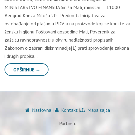
MINISTARSTVO FINANSIJA Siniša Mali, ministar 11000
Beograd Kneza Miloša 20 Predmet: Inicijativa za
oslobađanje od plaćanja PDV-a na proizvode koji se koriste za
žensku higijenu Poštovani gospodine Mali, Poverenik za
zaštitu ravnopravnosti u okviru nadležnosti propisanih
Zakonom o zabrani diskriminacije[1] prati sprovođenje zakona
i drugih propisa…
OPŠIRNIJE →
Naslovna
|
Kontakt
|
Mapa sajta
Partneri: