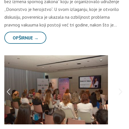
bez izmena spornog zakona“ koju je organizovalo udruženje
„Donorstvo je herojstvo“. U svom izlaganju, koje je otvorilo
diskusiju, poverenica je ukazala na ozbiljnost problema
pravnog vakuuma koji postoji već tri godine, nakon što je…
OPŠIRNIJE →