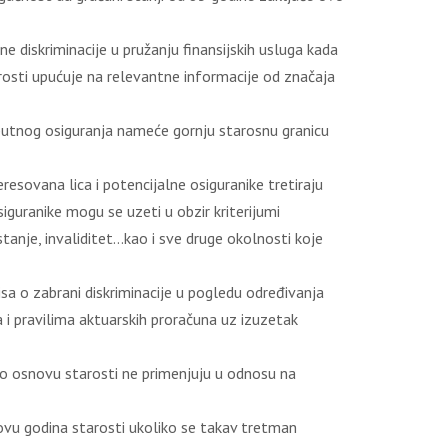
e diskriminacije u pružanju finansijskih usluga kada
arosti upućuje na relevantne informacije od značaja
sa putnog osiguranja nameće gornju starosnu granicu
esovana lica i potencijalne osiguranike tretiraju
iguranike mogu se uzeti u obzir kriterijumi
stanje, invaliditet…kao i sve druge okolnosti koje
isa o zabrani diskriminacije u pogledu određivanja
a i pravilima aktuarskih proračuna uz izuzetak
e po osnovu starosti ne primenjuju u odnosu na
ovu godina starosti ukoliko se takav tretman