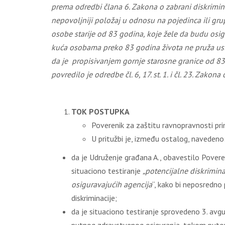
prema odredbi člana 6. Zakona o zabrani diskrimina
nepovoljniji položaj u odnosu na pojedinca ili grupu
osobe starije od 83 godina, koje žele da budu osi
kuća osobama preko 83 godin
a života
ne pruža usl
da je
p
ropisivanjem gornje starosne granice od 83
povredilo
je odredbe čl. 6, 17. st
.
1. i čl. 23. Zakona
TOK POSTUPKA
Poverenik za zaštitu ravnopravnosti prim
U pritužbi je, između ostalog, navedeno
da je Udruženje građana A., obavestilo Povereni
situaciono testiranje
„potencijalne diskrimin
osiguravajućih agencija
“, kako bi neposredno 
diskriminacije;
da je situaciono testiranje sprovedeno 3. avg