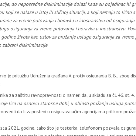
cije, do neposredne diskriminacije dolazi kada su pojedinac ili gr
 koji se nalaze u istoj ili sličnoj situaciji, a koji nemaju to ličn
gurane za vreme putovanja i boravka u inostranstvu od osiguranja
ugu osiguranja za vreme putovanja i boravka u inostranstvu.
Pove
 godine života kao uslov za
pružanje
uslug
e
osiguranja za vreme 
 o zabrani diskriminacije
.
io je pritužbu Udruženja građana A. protiv osiguranja B. B., zbog d
:
ka za zaštitu ravnopravnosti o nameri da, u skladu sa čl. 46. st. 4.
acije lica na osnovu starosne dobi, u oblasti pružanja usluga put
proverili da li zaposleni u osiguravajućim agencijama prilikom pruža
usta 2021. godine, tako što je testerka, telefonom pozvala osigura