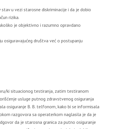
 stav u vezi starosne diskriminacije i da je dobio
čun rizika.
 ukoliko je objektivno i razumno opravdano
ju osiguravajućeg društva već o postupanju
ru/ki situacionog testiranja, zatim testiranom
je korišćenje usluge putnog zdravstvenog osiguranja
a osiguranje B. B. telfonom, kako bi se informisala
okom razgovora sa operaterkom naglasila je da je
 odgovor da je starosna granica za putno osiguranje