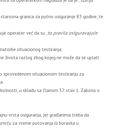
ora sa operaterkom naglasila je da je „
starija
 starosna granica za putno osiguranje 83 godine, te
uje operater već da su „
to pravila osiguravajuće
natorke situacionog testiranja;
ne života razlog zbog kojeg ne može da se uplati
j o sprovedenom situacionom testiranju za
ke.
okolnosti, u skladu sa članom 37. stav 1. Zakona o
jnu vrsta osiguranja, jer građanima treba da
 smrću za vreme putovanja ili boravka u