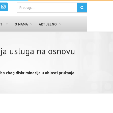
TI
O NAMA
AKTUELNO
nja usluga na osnovu
ba zbog diskriminacije u oblasti pružanja