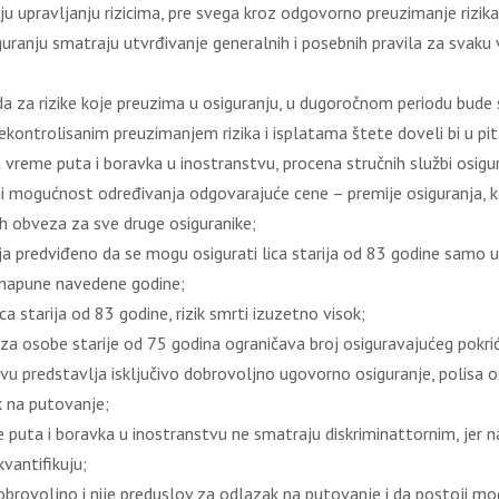
u upravljanju rizicima, pre svega kroz odgovorno preuzimanje rizika
anju smatraju utvrđivanje generalnih i posebnih pravila za svaku vr
da za rizike koje preuzima u osiguranju, u dugoročnom periodu bude
 nekontrolisanim preuzimanjem rizika i isplatama štete doveli bi u 
a vreme puta i boravka u inostranstvu, procena stručnih službi osig
toji mogućnost određivanja odgovarajuće cene – premije osiguranja, 
h obveza za sve druge osiguranike;
a predviđeno da se mogu osigurati lica starija od 83 godine samo 
 napune navedene godine;
ica starija od 83 godine, rizik smrti izuzetno visok;
 za osobe starije od 75 godina ograničava broj osiguravajućeg pokr
vu predstavlja isključivo dobrovoljno ugovorno osiguranje, polisa o
k na putovanje;
puta i boravka u inostranstvu ne smatraju diskriminattornim, jer na 
vantifikuju;
dobrovoljno i nije preduslov za odlazak na putovanje i da postoji mo