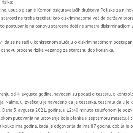
rizika;
dine, uputio pitanje Komori osiguravajućih društava Poljske za njihov
starosti ne treba tretirati kao diskriminatorna već da održava prora
ičito postupanje na osnovu starosne dobi ne smatra diskriminacijom
“ da se ne radi u konkretnom slučaju o diskriminatornom postupan
 osnovu procene rizika vezanog za starosnu dob korisnika.
nju od 4. avgusta godine, navedeni su podaci o testeru, o kontrolo
anja. Naime, u izveštaju je navedeno da je testerka, testirala da li 
 Dana 3. avgusta 2021. godine, u 12:40 minuta telefonom je pozval
tokom putovanja na letovanje koje planira u septembru mesecu, i t
a koliko ima godina, kada je odgovorila da ima 87 godina, dobila je