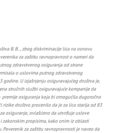
štva B. B.
.,
zbog diskriminacije
lica
na osnovu
overenika
za zaštitu ravnopravnost o nameri da
 putnog zdravstvenog osiguranja od strane
ormisala o uslovima putnog zdravstvenog
3 godine.
U izjašnjenju
osiguravajućeg društva
je,
cena stručnih službi osiguravajuće kompanije da
 – premije osiguranja koja bi omogućila dugoročno
rizike društvo procenilo da je za lica starija od 83
a za osiguranje, ovlašćeno da utvrđuje uslove
 i zakonskim propisima, kako onim iz oblasti
ju. Poverenik za zaštitu ravnopravnosti je naveo da