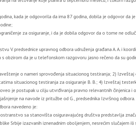
nja na letovanje koje planira u septembru mesecu, i tokom razgov
godina, kada je odgovorila da ima 87 godina, dobila je odgovor da je
godine;
graničenje za osiguranje, i da je dobila odgovor da o tome ne odluč
stvu V. predsednice upravnog odbora udruženja građana A. A. i koordi
em s obzirom da je u telefonskom razgovoru jasno rečeno da su godi
baveštenje o nameri sprovođenja situacionog testiranja; 2) Izvešta
tatima situacionog testiranja za osiguranje B. B.; 4) Izveštaj tester
veo je postupak u cilju utvrđivanja pravno relevantnih činjenica i 
izjašnjenje na navode iz pritužbe od G., predsednika Izvršnog odbora.
odbora navedeno je:
inostranstvo sa stanovišta osiguravajućeg društva predstavlja znača
like Srbije izazvanih iznenadnim oboljenjem, nesrećim slučajem ili