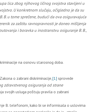
upa lica zbog njihovog ličnog svojstva stavljeni u
o svojstvo. U konkretnom slučaju, očigledno je da su
B. B.
u tome sprečene, budući da ova osiguravajuća
renik za zaštitu ravnopravnosti je
doneo
mišljenja
putovanja i boravka u inostranstvu osiguranje
B. B.
,
iskriminacije na osnovu starosnog doba.
 Zakona o zabrani diskriminacije,
[1]
sprovede
nog zdravstvenog osiguranja od strane
nja svojih usluga poštuju pravila o zabrani
nje B. telefonom, kako bi se informisala o uslovima