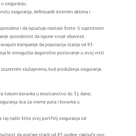
 u osiguranju;
stu osiguranja, definisanih internim aktima i
 sposobno i da isplaćuje nastale štete. U suprotnom
pitanje sposobnost da ispune svoje obaveze;
uravajuće kompanije da populacija starija od 83
koja bi omogućila dugoročno poslovanje u ovoj vrsti
u izuzetnim slučajevima, kod produženja osiguranja
ića tokom boravka u inostranstvo do 31 dana;
siguranja lica za vreme puta i boravka u
taj način štite svoj portfelj osiguranja od
gućnost da graćani stariji od 83 godine zaključe ovo