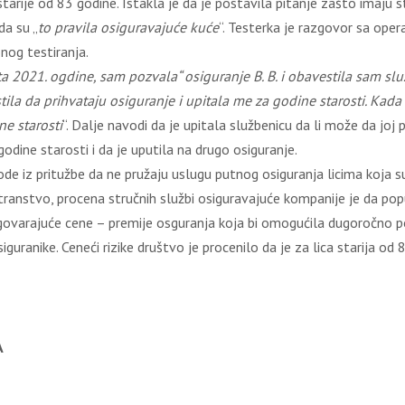
arije od 83 godine. Istakla je da je postavila pitanje zašto imaju st
da su „
to pravila osiguravajuće kuće
“. Testerka je razgovor sa ope
nog testiranja.
ta 2021. ogdine, sam pozvala
“ osiguranj
e B. B. i obavestila sam sl
tila da prihvataju osiguranje i upitala me za godine starosti. Kad
e starosti
“. Dalje navodi da je upitala službenicu da li može da joj
dine starosti i da je uputila na drugo osiguranje.
vode iz pritužbe da ne pružaju uslugu putnog osiguranja licima koja s
transtvo, procena stručnih službi osiguravajuće kompanije je da popul
ovarajuće cene – premije osguranja koja bi omogućila dugoročno po
uranike. Ceneći rizike društvo je procenilo da je za lica starija od 8
A