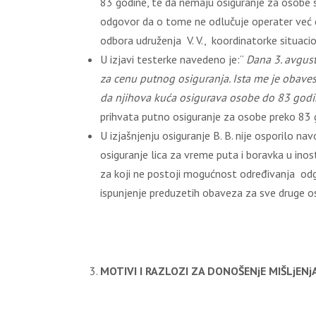
83 godine, te da nemaju osiguranje za osobe st
odgovor da o tome ne odlučuje operater već 
odbora udruženja V. V., koordinatorke situacio
U izjavi testerke navedeno je:“
Dana 3. avgus
za cenu putnog osiguranja. Ista me je obaves
da njihova kuća osigurava osobe do 83 godin
prihvata putno osiguranje za osobe preko 83 go
U izjašnjenju osiguranje B. B. nije osporilo na
osiguranje lica za vreme puta i boravka u inos
za koji ne postoji mogućnost određivanja odg
ispunjenje preduzetih obaveza za sve druge osig
MOTIVI I RAZLOZI ZA DONOŠENjE MIŠLjENj