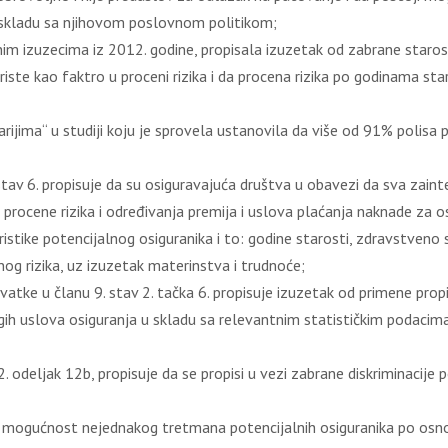
 skladu sa njihovom poslovnom politikom;
im izuzecima iz 2012. godine, propisala izuzetak od zabrane starosn
riste kao faktro u proceni rizika i da procena rizika po godinama st
starijima“ u studiji koju je sprovela ustanovila da više od 91% poli
av 6. propisuje da su osiguravajuća društva u obavezi da sva zainter
procene rizika i određivanja premija i uslova plaćanja naknade za os
ristike potencijalnog osiguranika i to: godine starosti, zdravstveno 
g rizika, uz izuzetak materinstva i trudnoće;
vatke u članu 9. stav 2. tačka 6. propisuje izuzetak od primene prop
ugih uslova osiguranja u skladu sa relevantnim statističkim podacim
2. odeljak 12b, propisuje da se propisi u vezi zabrane diskriminacij
uju mogućnost nejednakog tretmana potencijalnih osiguranika po osn