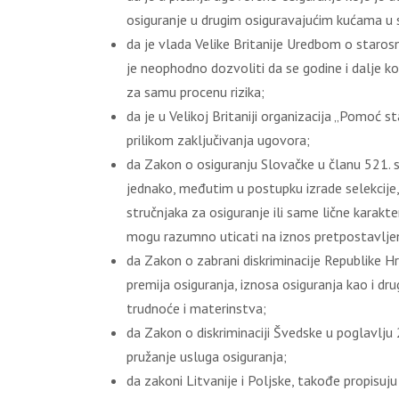
osiguranje u drugim osiguravajućim kućama u
da je vlada Velike Britanije Uredbom o starosn
je neophodno dozvoliti da se godine i dalje ko
za samu procenu rizika;
da je u Velikoj Britaniji organizacija „Pomoć 
prilikom zaključivanja ugovora;
da Zakon o osiguranju Slovačke u članu 521. st
jednako, međutim u postupku izrade selekcije, 
stručnjaka za osiguranje ili same lične karakte
mogu razumno uticati na iznos pretpostavljeno
da Zakon o zabrani diskriminacije Republike Hr
premija osiguranja, iznosa osiguranja kao i dr
trudnoće i materinstva;
da Zakon o diskriminaciji Švedske u poglavlju 
pružanje usluga osiguranja;
da zakoni Litvanije i Poljske, takođe propis