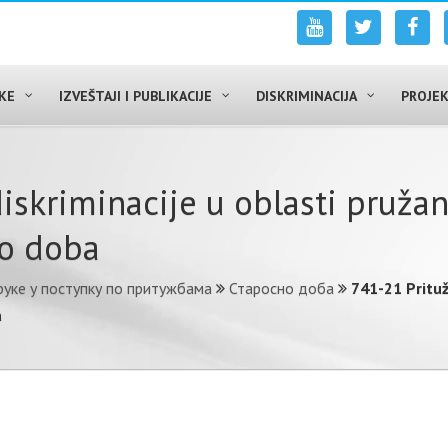
UKE
IZVEŠTAJI I PUBLIKACIJE
DISKRIMINACIJA
PROJEK
iskriminacije u oblasti pruža
no doba
уке у поступку по притужбама
Старосно доба
741-21 Prituž
a