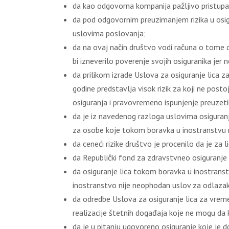
da kao odgovorna kompanija pažljivo pristupaj
da pod odgovornim preuzimanjem rizika u osigur
uslovima poslovanja;
da na ovaj način društvo vodi računa o tome 
bi izneverilo poverenje svojih osiguranika jer
da prilikom izrade Uslova za osiguranje lica z
godine predstavlja visok rizik za koji ne pos
osiguranja i pravovremeno ispunjenje preuzeti
da je iz navedenog razloga uslovima osiguranj
za osobe koje tokom boravka u inostranstvu
da ceneći rizike društvo je procenilo da je za l
da Republički fond za zdravstvneo osiguranje
da osiguranje lica tokom boravka u inostranst
inostranstvo nije neophodan uslov za odlaza
da odredbe Uslova za osiguranje lica za vreme 
realizacije štetnih događaja koje ne mogu da k
da je u pitanju ugovoreno osiguranje koje je 