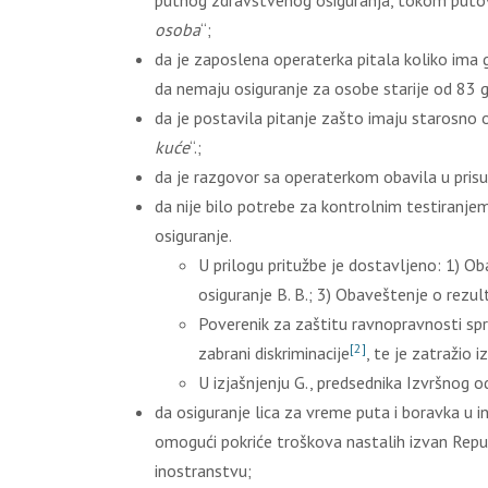
putnog zdravstvenog osiguranja, tokom putova
osoba
“;
da je zaposlena operaterka pitala koliko ima 
da nemaju osiguranje za osobe starije od 83 
da je postavila pitanje zašto imaju starosno o
kuće
“.;
da je razgovor sa operaterkom obavila u prisu
da nije bilo potrebe za kontrolnim testiranj
osiguranje.
U prilogu pritužbe je dostavljeno: 1) O
osiguranje B. B.; 3) Obaveštenje o rezul
Poverenik za zaštitu ravnopravnosti spro
[2]
zabrani diskriminacije
, te je zatražio 
U izjašnjenju G., predsednika Izvršnog 
da osiguranje lica za vreme puta i boravka u 
omogući pokriće troškova nastalih izvan Repub
inostranstvu;