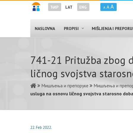
A
A
ЋИР
LAT
ENG
A
NASLOVNA
PROPISI
MIŠLJENJA I PREPOR
741-21 Pritužba zbog d
ličnog svojstva staros
Мишљења и препоруке
Мишљења и препор
usluga na osnovu ličnog svojstva starosno dob
22. Feb 2022.