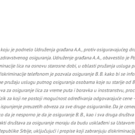
 koju je podnelo Udruženja građana
A.A.,
protiv osiguravajućeg dru
zdravstvenog osiguranja
. U
druženje građana
A. A.
,
obavestilo
je P
iminacije lica na osnovu starosne dobi, u oblasti pružanja usluga
diskriminacije
telefonom
je
pozvala
osiguranje
B. B.
k
ako bi se inf
e pružaju uslugu putnog osiguranja osobama koje su starije od 8
ova za osiguranje lica za vreme puta i boravka u inostranstvu, pro
 rizik za koji ne postoji mogućnost određivanja odgovarajuće cene
spunjenje preuzetih obveza za sve druge osiguranike. Da je ceneći 
ko da je nesporno je da je osiguranje
B. B.
, kao i sva druga društv
 akti društava za osiguranje moraju da budu usklađeni sa Ustavom
epublike Srbije, uključujući i propise koji zabranjuju diskriminaci