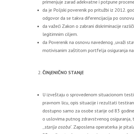
primenjuje zarad adekvatne i potpune procene 
da je Poljski poverenik po pritužbi iz 2012. go
odgovor da se takva diferencijacija po osnovu 
da važeći Zakon o zabrani diskriminacije razl
legitimnim ciljem.
da Poverenik na osnovu navedenog „uvaži stav
motivisanim zaštitom portfelja osiguranja na
ČINjENIČNO STANjE
U izveštaju o sprovedenom situacionom testira
pravnom licu, opis situacije i rezultati testir
dostupno samo za osobe starije od 83 godine.
o uslovima putnog zdravstvenog osiguranja, 
„
starija osoba
“. Zaposlena operaterka je pital