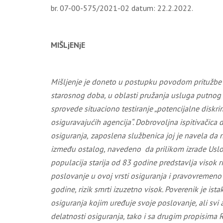
br. 07-00-575/2021-02 datum: 22.2.2022.
MIŠLjENjE
Mišljenje je doneto u postupku povodom pritužbe
starosn
og
dob
a
, u oblasti pružanja
usluga putnog 
sprovede situaciono testiranje „potencijalne diskr
osiguravajućih agencija“
. Dobrovoljna ispitivačica 
osiguranja,
zaposlena službenica joj je
navela
da n
između ostalog, navedeno
da prilikom izrade Usl
populacija starija od 83 godine predstavlja visok
poslovanje u ovoj vrsti osiguranja i pravovremeno i
godine, rizik smrti izuzetno visok.
Poverenik je ista
osiguranja kojim uređuje svoje poslovanje, ali svi
delatnosti osiguranja, tako i sa drugim propisima R