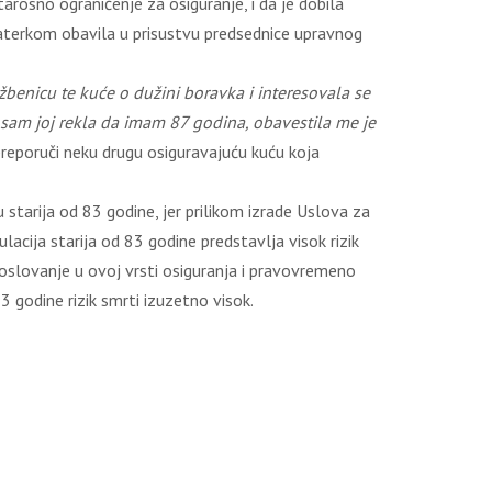
arosno ograničenje za osiguranje, i da je dobila
raterkom obavila u prisustvu predsednice upravnog
užbenicu te kuće o dužini boravka i interesovala se
a sam joj rekla da imam 87 godina, obavestila me je
 preporuči neku drugu osiguravajuću kuću koja
u starija od 83 godine, jer prilikom izrade Uslova za
acija starija od 83 godine predstavlja visok rizik
slovanje u ovoj vrsti osiguranja i pravovremeno
3 godine rizik smrti izuzetno visok.