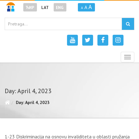
A
A
ЋИР
LAT
ENG
A
Togg
navig
Day: April 4, 2023
Day: April 4, 2023
1-23 Diskriminacija na osnovu invaliditeta u oblasti pružanja