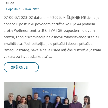
usluga
04. Apr 2023.
→
Invaliditet
07-00-3/2023-02 datum: 4.4.2023. MIŠLjENjE Mišljenje je
doneto u postupku povodom pritužbe koju je AA podnela
protiv Wellness centra „BB“ i VV i GG, zaposlenih u ovom
centru, zbog diskriminacije na osnovu zdravstvenog stanja i
invaliditeta. Podnositeljka je u pritužbi i dopuni pritužbe,
između ostalog, navela da je usled mišićne distrofije „ostala
vezana za invalidska kolica“,…
OPŠIRNIJE →