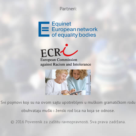
Partneri:
Svi pojmovi koji su na ovom sajtu upotrebljeni u muškom gramatičkom rodu
obuhvataju muški i ženski rod lica na koja se odnose.
© 2016 Poverenik za zaštitu ravnopravnosti. Sva prava zadržana.