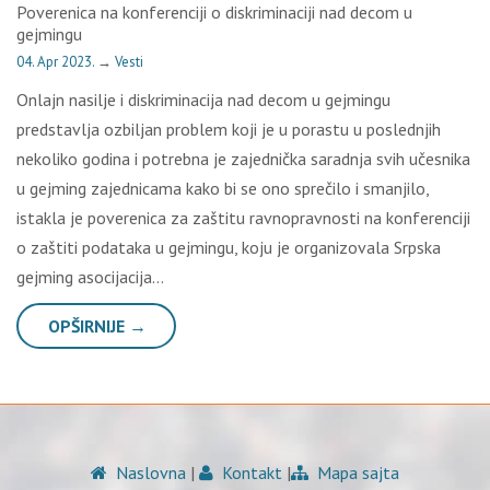
Poverenica na konferenciji o diskriminaciji nad decom u
gejmingu
04. Apr 2023.
→
Vesti
Onlajn nasilje i diskriminacija nad decom u gejmingu
predstavlja ozbiljan problem koji je u porastu u poslednjih
nekoliko godina i potrebna je zajednička saradnja svih učesnika
u gejming zajednicama kako bi se ono sprečilo i smanjilo,
istakla je poverenica za zaštitu ravnopravnosti na konferenciji
o zaštiti podataka u gejmingu, koju je organizovala Srpska
gejming asocijacija…
OPŠIRNIJE →
Naslovna
|
Kontakt
|
Mapa sajta