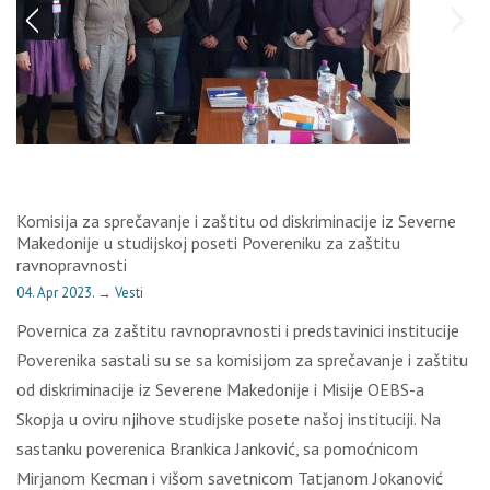
Komisija za sprečavanje i zaštitu od diskriminacije iz Severne
Makedonije u studijskoj poseti Povereniku za zaštitu
ravnopravnosti
04. Apr 2023.
→
Vesti
Povernica za zaštitu ravnopravnosti i predstavinici institucije
Poverenika sastali su se sa komisijom za sprečavanje i zaštitu
od diskriminacije iz Severene Makedonije i Misije OEBS-a
Skopja u oviru njihove studijske posete našoj instituciji. Na
sastanku poverenica Brankica Janković, sa pomoćnicom
Mirjanom Kecman i višom savetnicom Tatjanom Jokanović