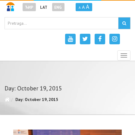
A
A
ЋИР
LAT
ENG
A
Togg
navig
Day: October 19, 2015
Day: October 19, 2015