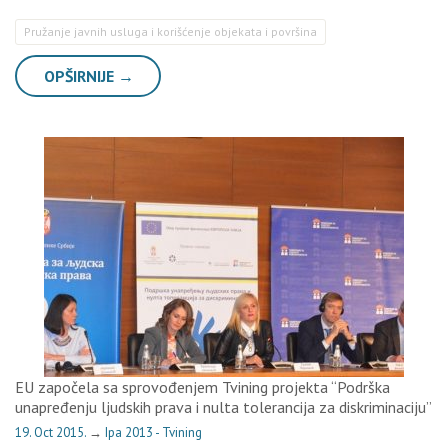
Pružanje javnih usluga i korišćenje objekata i površina
OPŠIRNIJE →
EU započela sa sprovođenjem Tvining projekta “Podrška
unapređenju ljudskih prava i nulta tolerancija za diskriminaciju”
19. Oct 2015.
→
Ipa 2013 - Tvining