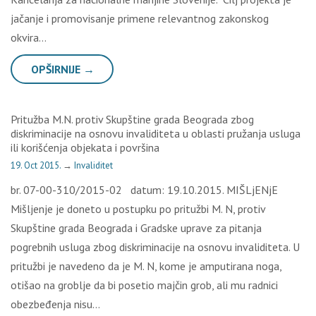
jačanje i promovisanje primene relevantnog zakonskog
okvira…
OPŠIRNIJE →
Pritužba M.N. protiv Skupštine grada Beograda zbog
diskriminacije na osnovu invaliditeta u oblasti pružanja usluga
ili korišćenja objekata i površina
19. Oct 2015.
→
Invaliditet
br. 07-00-310/2015-02 datum: 19.10.2015. MIŠLjENjE
Mišljenje je doneto u postupku po pritužbi M. N, protiv
Skupštine grada Beograda i Gradske uprave za pitanja
pogrebnih usluga zbog diskriminacije na osnovu invaliditeta. U
pritužbi je navedeno da je M. N, kome je amputirana noga,
otišao na groblje da bi posetio majčin grob, ali mu radnici
obezbeđenja nisu…