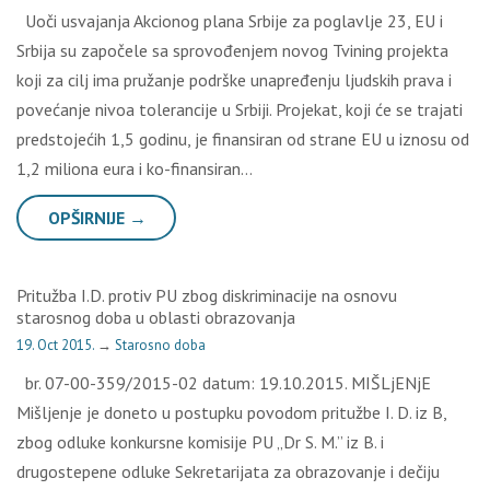
Uoči usvajanja Akcionog plana Srbije za poglavlje 23, EU i
Srbija su započele sa sprovođenjem novog Tvining projekta
koji za cilj ima pružanje podrške unapređenju ljudskih prava i
povećanje nivoa tolerancije u Srbiji. Projekat, koji će se trajati
predstojećih 1,5 godinu, je finansiran od strane EU u iznosu od
1,2 miliona eura i ko-finansiran…
OPŠIRNIJE →
Pritužba I.D. protiv PU zbog diskriminacije na osnovu
starosnog doba u oblasti obrazovanja
19. Oct 2015.
→
Starosno doba
br. 07-00-359/2015-02 datum: 19.10.2015. MIŠLjENjE
Mišljenje je doneto u postupku povodom pritužbe I. D. iz B,
zbog odluke konkursne komisije PU „Dr S. M.” iz B. i
drugostepene odluke Sekretarijata za obrazovanje i dečiju