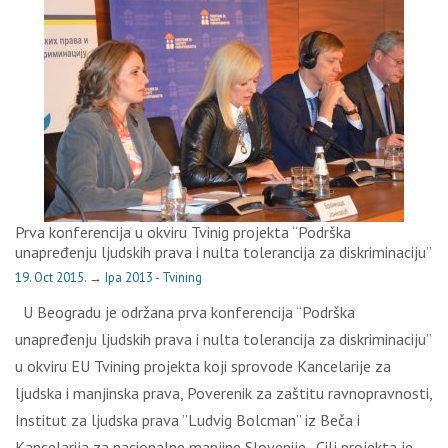
Prva konferencija u okviru Tvinig projekta “Podrška
unapređenju ljudskih prava i nulta tolerancija za diskriminaciju”
19. Oct 2015.
→
Ipa 2013 - Tvining
U Beogradu je održana prva konferencija “Podrška
unapređenju ljudskih prava i nulta tolerancija za diskriminaciju”
u okviru EU Tvining projekta koji sprovode Kancelarije za
ljudska i manjinska prava, Poverenik za zaštitu ravnopravnosti,
Institut za ljudska prava ”Ludvig Bolcman” iz Beča i
Kancelarija za nacionalne manjine Slovenije. Cilj projekta je