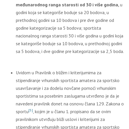
međunarodnog ranga
starosti od 30 i više godina,
u
godini koja se kategoriše boduje sa 20 bodova, u
prethodnoj godini sa 10 bodova i pre dve godine od
godine kategorizacije sa 5 bodova; sportista
nacionalnog ranga starosti 30 i više godina u godini koja
se kategoriše boduje sa 10 bodova, u prethodnoj godini
sa 5 bodova, i dve godine pre kategorizacije sa 2,5 boda.
Uvidom u Pravilnik o bližim i kriterijumima za
stipendiranje vrhunskih sportista amatera za sportsko
usavršavanje i za dodelu novčane pomoći vrhunskim
sportistima sa posebnim zaslugama utvrđeno je da je
navedeni pravilnik donet na osnovu člana 129. Zakona o
[5]
sportu
, kojim je u članu 1. propisano da se ovim
pravilnikom utvrđuju bliži uslovi i kriterijumi za
stipendiranje vrhunskih sportista amatera za sportsko