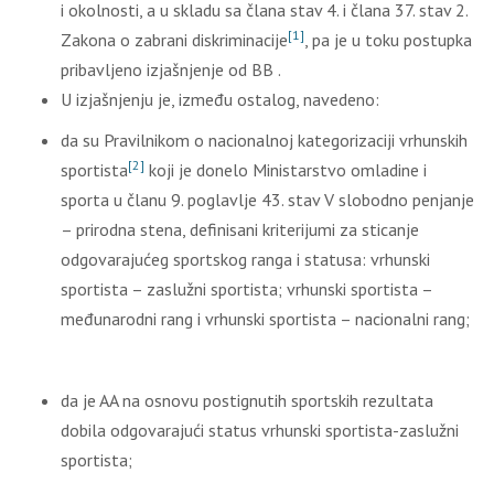
i okolnosti, a u skladu sa člana stav 4. i člana 37. stav 2.
[1]
Zakona o zabrani diskriminacije
, pa je u toku postupka
pribavljeno izjašnjenje od BB .
U izjašnjenju je, između ostalog, navedeno:
da su Pravilnikom o nacionalnoj kategorizaciji vrhunskih
[2]
sportista
koji je donelo Ministarstvo omladine i
sporta u članu 9. poglavlje 43. stav V slobodno penjanje
– prirodna stena, definisani kriterijumi za sticanje
odgovarajućeg sportskog ranga i statusa: vrhunski
sportista – zaslužni sportista; vrhunski sportista –
međunarodni rang i vrhunski sportista – nacionalni rang;
da je AA na osnovu postignutih sportskih rezultata
dobila odgovarajući status vrhunski sportista-zaslužni
sportista;