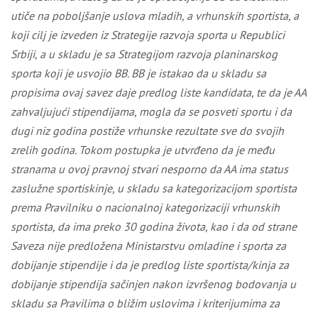
utiče na poboljšanje uslova mladih, a vrhunskih sportista
, a
koji cilj
je izveden iz Strategije razvoja sporta u Republici
Srbiji
, a
u skladu
je
sa Strategijom razvoja planinarskog
sporta koji je usvojio
BB
. BB je istakao da u skladu sa
propisima ovaj savez daje predlog liste kandidata, te da je
AA
zahvaljujući stipendijama, mogla da se posveti sportu i da
dugi niz godina postiže vrhunske rezultate sve do svojih
zrelih godina
.
Tokom postupka je utvrđeno da je među
stranama u ovoj pravnoj stvari nesporno da AA ima status
zaslužne sportiskinje, u skladu sa kategorizacijom sportista
prema Pravilniku o nacionalnoj kategorizaciji vrhunskih
sportista, da ima preko 30 godina života, kao i da od strane
Saveza nije predložena Ministarstvu omladine i sporta za
dobijanje stipendije i da je predlog liste sportista/kinja za
dobijanje stipendija sačinjen nakon izvršenog bodovanja u
skladu sa Pravilima o bližim uslovima i kriterijumima za