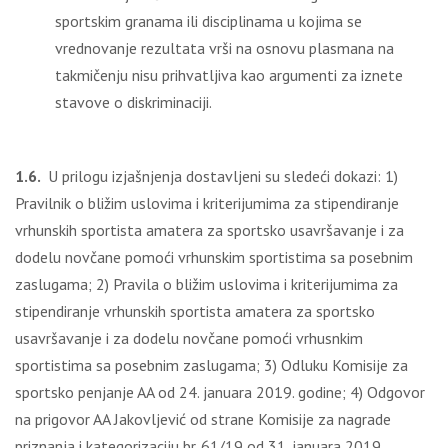
sportskim granama ili disciplinama u kojima se
vrednovanje rezultata vrši na osnovu plasmana na
takmičenju nisu prihvatljiva kao argumenti za iznete
stavove o diskriminaciji.
1.6.
U prilogu izjašnjenja dostavljeni su sledeći dokazi: 1)
Pravilnik o bližim uslovima i kriterijumima za stipendiranje
vrhunskih sportista amatera za sportsko usavršavanje i za
dodelu novčane pomoći vrhunskim sportistima sa posebnim
zaslugama; 2) Pravila o bližim uslovima i kriterijumima za
stipendiranje vrhunskih sportista amatera za sportsko
usavršavanje i za dodelu novčane pomoći vrhusnkim
sportistima sa posebnim zaslugama; 3) Odluku Komisije za
sportsko penjanje AA od 24. januara 2019. godine; 4) Odgovor
na prigovor AA Jakovljević od strane Komisije za nagrade
priznanja i kategorizaciju br. 61/19 od 31. januara 2019.