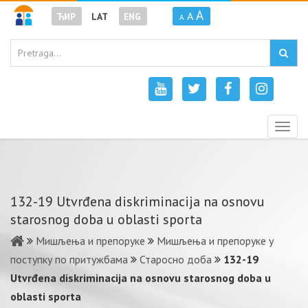
A
A
ЋИР
LAT
ENG
A
Togg
navig
132-19 Utvrđena diskriminacija na osnovu
starosnog doba u oblasti sporta
Мишљења и препоруке
Мишљења и препоруке у
поступку по притужбама
Старосно доба
132-19
Utvrđena diskriminacija na osnovu starosnog doba u
oblasti sporta