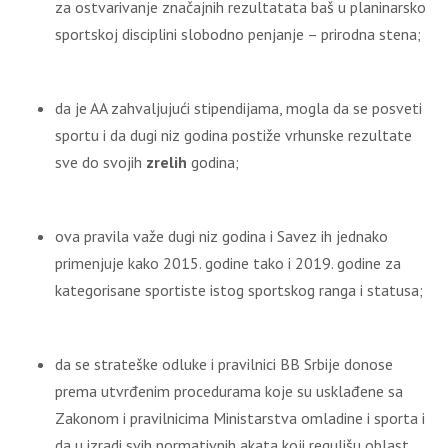
za ostvarivanje značajnih rezultatata baš u planinarsko
sportskoj disciplini slobodno penjanje – prirodna stena;
da je AA zahvaljujući stipendijama, mogla da se posveti
sportu i da dugi niz godina postiže vrhunske rezultate
sve do svojih
zrelih
godina;
ova pravila važe dugi niz godina i Savez ih jednako
primenjuje kako 2015. godine tako i 2019. godine za
kategorisane sportiste istog sportskog ranga i statusa;
da se strateške odluke i pravilnici BB Srbije donose
prema utvrđenim procedurama koje su usklađene sa
Zakonom i pravilnicima Ministarstva omladine i sporta i
da u izradi svih normativnih akata koji regulišu oblast