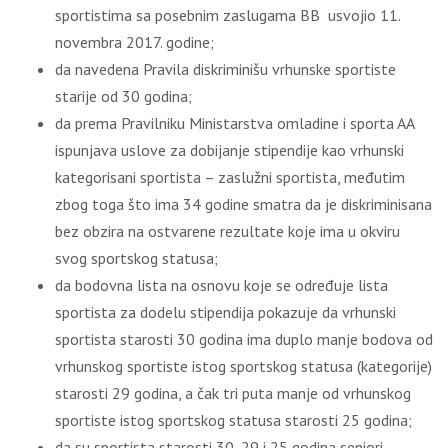
sportistima sa posebnim zaslugama BB usvojio 11.
novembra 2017. godine;
da navedena Pravila diskriminišu vrhunske sportiste
starije od 30 godina;
da prema Pravilniku Ministarstva omladine i sporta AA
ispunjava uslove za dobijanje stipendije kao vrhunski
kategorisani sportista – zaslužni sportista, međutim
zbog toga što ima 34 godine smatra da je diskriminisana
bez obzira na ostvarene rezultate koje ima u okviru
svog sportskog statusa;
da bodovna lista na osnovu koje se određuje lista
sportista za dodelu stipendija pokazuje da vrhunski
sportista starosti 30 godina ima duplo manje bodova od
vrhunskog sportiste istog sportskog statusa (kategorije)
starosti 29 godina, a čak tri puta manje od vrhunskog
sportiste istog sportskog statusa starosti 25 godina;
da su sportista starosti 30, 29 i 25 godina seniori,