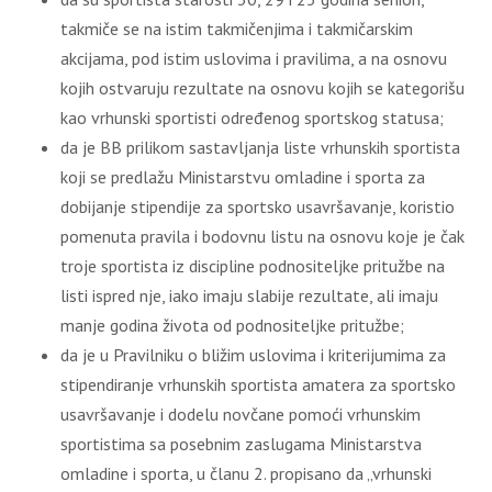
takmiče se na istim takmičenjima i takmičarskim
akcijama, pod istim uslovima i pravilima, a na osnovu
kojih ostvaruju rezultate na osnovu kojih se kategorišu
kao vrhunski sportisti određenog sportskog statusa;
da je BB prilikom sastavljanja liste vrhunskih sportista
koji se predlažu Ministarstvu omladine i sporta za
dobijanje stipendije za sportsko usavršavanje, koristio
pomenuta pravila i bodovnu listu na osnovu koje je čak
troje sportista iz discipline podnositeljke pritužbe na
listi ispred nje, iako imaju slabije rezultate, ali imaju
manje godina života od podnositeljke pritužbe;
da je u Pravilniku o bližim uslovima i kriterijumima za
stipendiranje vrhunskih sportista amatera za sportsko
usavršavanje i dodelu novčane pomoći vrhunskim
sportistima sa posebnim zaslugama Ministarstva
omladine i sporta, u članu 2. propisano da „vrhunski