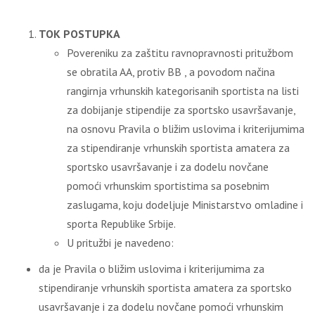
TOK POSTUPKA
Povereniku za zaštitu ravnopravnosti pritužbom
se obratila AA, protiv BB , a povodom načina
rangirnja vrhunskih kategorisanih sportista na listi
za dobijanje stipendije za sportsko usavršavanje,
na osnovu Pravila o bližim uslovima i kriterijumima
za stipendiranje vrhunskih sportista amatera za
sportsko usavršavanje i za dodelu novčane
pomoći vrhunskim sportistima sa posebnim
zaslugama, koju dodeljuje Ministarstvo omladine i
sporta Republike Srbije.
U pritužbi je navedeno:
da je Pravila o bližim uslovima i kriterijumima za
stipendiranje vrhunskih sportista amatera za sportsko
usavršavanje i za dodelu novčane pomoći vrhunskim