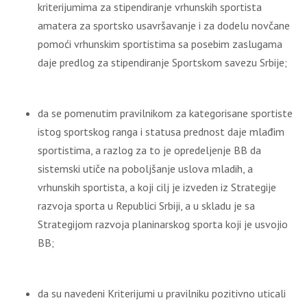
kriterijumima za stipendiranje vrhunskih sportista
amatera za sportsko usavršavanje i za dodelu novčane
pomoći vrhunskim sportistima sa posebim zaslugama
daje predlog za stipendiranje Sportskom savezu Srbije;
da se pomenutim pravilnikom za kategorisane sportiste
istog sportskog ranga i statusa prednost daje mlađim
sportistima, a razlog za to je opredeljenje BB da
sistemski utiče na poboljšanje uslova mladih, a
vrhunskih sportista, a koji cilj je izveden iz Strategije
razvoja sporta u Republici Srbiji, a u skladu je sa
Strategijom razvoja planinarskog sporta koji je usvojio
BB;
da su navedeni Kriterijumi u pravilniku pozitivno uticali