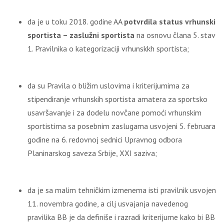
da je u toku 2018. godine AA
potvrdila status vrhunski
sportista – zaslužni sportista
na osnovu člana 5. stav
1. Pravilnika o kategorizaciji vrhunskkh sportista;
da su Pravila o bližim uslovima i kriterijumima za
stipendiranje vrhunskih sportista amatera za sportsko
usavršavanje i za dodelu novčane pomoći vrhunskim
sportistima sa posebnim zaslugama usvojeni 5. februara
godine na 6. redovnoj sednici Upravnog odbora
Planinarskog saveza Srbije, XXI saziva;
da je sa malim tehničkim izmenema isti pravilnik usvojen
11. novembra godine, a cilj usvajanja navedenog
pravilika BB je da definiše i razradi kriterijume kako bi BB