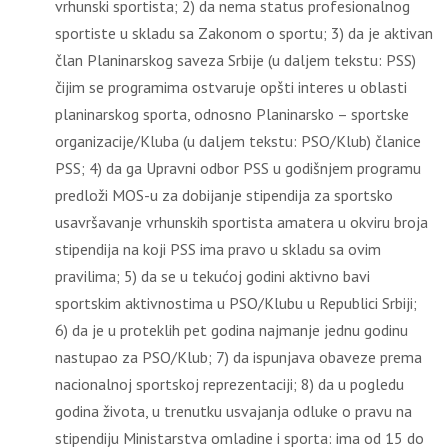
vrhunski sportista; 2) da nema status profesionalnog
sportiste u skladu sa Zakonom o sportu; 3) da je aktivan
član Planinarskog saveza Srbije (u daljem tekstu: PSS)
čijim se programima ostvaruje opšti interes u oblasti
planinarskog sporta, odnosno Planinarsko – sportske
organizacije/Kluba (u daljem tekstu: PSO/Klub) članice
PSS; 4) da ga Upravni odbor PSS u godišnjem programu
predloži MOS-u za dobijanje stipendija za sportsko
usavršavanje vrhunskih sportista amatera u okviru broja
stipendija na koji PSS ima pravo u skladu sa ovim
pravilima; 5) da se u tekućoj godini aktivno bavi
sportskim aktivnostima u PSO/Klubu u Republici Srbiji;
6) da je u proteklih pet godina najmanje jednu godinu
nastupao za PSO/Klub; 7) da ispunjava obaveze prema
nacionalnoj sportskoj reprezentaciji; 8) da u pogledu
godina života, u trenutku usvajanja odluke o pravu na
stipendiju Ministarstva omladine i sporta: ima od 15 do