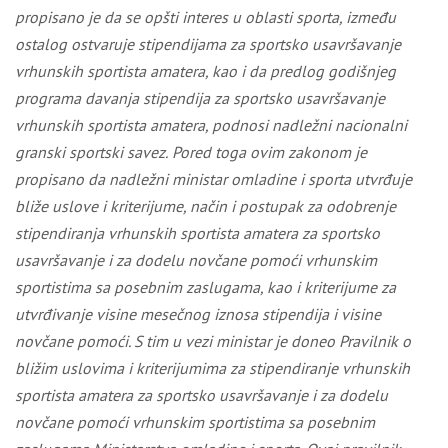
propisano je da se opšti interes u oblasti sporta, između
ostalog ostvaruje stipendijama
za sportsko usavršavanje
vrhunskih sportista amatera
, kao i da p
redlog godišnjeg
programa davanja stipendija za sportsko usavršavanje
vrhunskih sportista amatera, podnosi nadležni nacionalni
granski sportski savez.
Pored toga ovim zakonom je
propisano
da nadležni ministar
omladine i sporta
utvrđuje
bliže uslove i kriterijume, način i postupak za odobrenje
stipendiranja vrhunskih sportista amatera za sportsko
usavršavanje i za dodelu novčane pomoći vrhunskim
sportistima sa posebnim zaslugama, kao i kriterijume za
utvrđivanje visine mesečnog iznosa stipendija i visine
novčane pomoći.
S tim u vezi ministar je doneo Pravilnik o
bližim uslovima i kriterijumima za stipendiranje vrhunskih
sportista amatera za sportsko usavršavanje i za dodelu
novčane pomoći vrhunskim sportistima sa posebnim