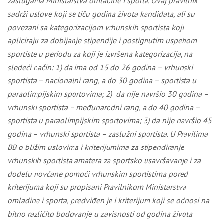
zaslugama Ministarstva omladine i sporta. Ovaj pravilnik
sadrži uslove koji se tiču godina života kandidata, ali su
povezani sa kategorizacijom vrhunskih sportista
koji
aplicira
ju
za dobijanje stipendije
i
postignuti
m
uspeh
om
sportiste u periodu za koji je izvršena kategorizacija,
na
sledeći način
: 1)
da
ima od 15 do 26 godina – vrhunski
sportista – nacionalni rang, a do 30 godina – sportista u
paraolimpijskim sportovima;
2)
da nije navršio 30 godina –
vrhunski sportista – međunarodni rang, a do 40 godina –
sportista u paraolimpijskim sportovima;
3)
da nije navršio 45
godina – vrhunski sportista – zaslužni sportista
. U Pravilima
BB o bližim uslovima i kriterijumima za stipendiranje
vrhunskih sportista amatera za sportsko usavršavanje i za
dodelu novčane pomoći vrhunskim sportistima pored
kriterijuma koji su propisani Pravilnikom Ministarstva
omladine i sporta, predviđen je i kriterijum
koji se odnosi na
bitno različito bodovanje u zavisnosti od godina života