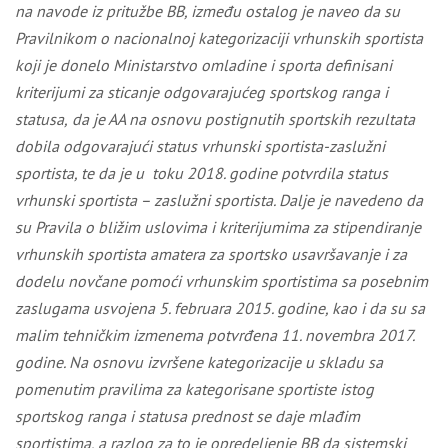
na navode iz pritužbe BB, između ostalog je naveo
da su
Pravilnikom
o
nacionalnoj
kategorizac
iji
vrhunskih
sportista
koji je donelo Ministarstvo
omladine i sporta definisani
kriterijumi za sticanje odgovarajućeg sportskog ranga i
statusa
,
da je
AA na osnovu pos
t
ignutih spor
t
skih rezultata
dobila odgovarajući status vrhuns
ki sportista-zaslužni
sportista, te da je
u
toku 2018. godine potvrdila status
vrhunski
sportista – zaslužni sportista
. Dalje je navedeno
da
su
Pravila o
bližim uslovima i
kriterijumima
za
stipendiranje
vrhunskih sport
i
sta amatera za sportsko usavršavanje
i
za
dodelu novčane pomoć
i
vrhunskim sport
i
st
i
ma sa
p
osebn
i
m
zaslugama usvojen
a
5
. februara
2015.
godine
, kao i da su sa
malim tehničkim izmenema
potvrđena
11.
novembra
2017.
godine. Na
osnovu izvršene kategorizacije
u skladu sa
pomenutim pravilima za kategorisane sportiste istog
sportskog ranga i statusa prednost
se
daje mlađim
sportistima
, a r
azlog
za to je opredeljenje BB
da sistemski