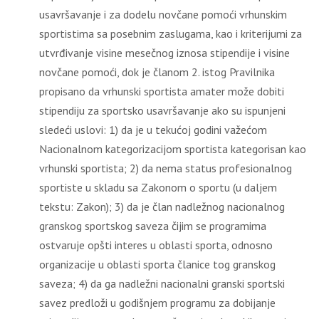
usavršavanje i za dodelu novčane pomoći vrhunskim
sportistima sa posebnim zaslugama, kao i kriterijumi za
utvrđivanje visine mesečnog iznosa stipendije i visine
novčane pomoći, dok je članom 2. istog Pravilnika
propisano da vrhunski sportista amater može dobiti
stipendiju za sportsko usavršavanje ako su ispunjeni
sledeći uslovi: 1) da je u tekućoj godini važećom
Nacionalnom kategorizacijom sportista kategorisan kao
vrhunski sportista; 2) da nema status profesionalnog
sportiste u skladu sa Zakonom o sportu (u daljem
tekstu: Zakon); 3) da je član nadležnog nacionalnog
granskog sportskog saveza čijim se programima
ostvaruje opšti interes u oblasti sporta, odnosno
organizacije u oblasti sporta članice tog granskog
saveza; 4) da ga nadležni nacionalni granski sportski
savez predloži u godišnjem programu za dobijanje