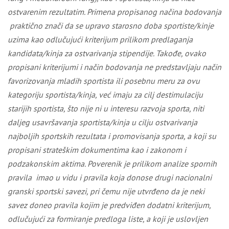
ostvarenim rezultatim.
P
rimena propisanog načina bodovanja
praktično znači da se upravo starosno doba sportiste/kinje
uzima kao odlučujući kriterijum prilikom predlaganja
kandidata/kinja za ostvarivanja stipendije. Takođe, ovako
propisani kriterijumi i način bodovanja ne predstavljaju način
favorizovanja mladih sportista ili posebnu meru za ovu
kategoriju sportista/kinja, već imaju za cilj destimulaciju
starijih sportista, što nije ni u interesu razvoja sporta, niti
daljeg usavršavanja sportista/kinja u cilju ostvarivanja
najboljih sportskih rezultata i promovisanja sporta, a koji su
propisani strateškim dokumentima kao i zakonom i
podzakonskim aktima. Poverenik je prilikom analize spornih
pravila imao u vidu i pravila koja donose drugi nacionalni
granski sportski savezi, pri čemu nije utvrđeno da je neki
savez doneo pravila kojim je predviđen dodatni kriterijum,
odlučujući za formiranje predloga liste, a koji je uslovljen