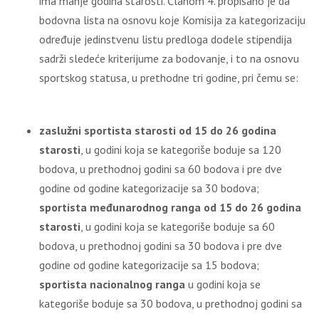
ima manje godina starosti. Članom 4. propisano je da
bodovna lista na osnovu koje Komisija za kategorizaciju
određuje jedinstvenu listu predloga dodele stipendija
sadrži sledeće kriterijume za bodovanje, i to na osnovu
sportskog statusa, u prethodne tri godine, pri čemu se:
zaslužni sportista starosti od 15 do 26 godina
starosti
, u godini koja se kategoriše boduje sa 120
bodova, u prethodnoj godini sa 60 bodova i pre dve
godine od godine kategorizacije sa 30 bodova;
sportista međunarodnog ranga od 15 do 26 godina
starosti
, u godini koja se kategoriše boduje sa 60
bodova, u prethodnoj godini sa 30 bodova i pre dve
godine od godine kategorizacije sa 15 bodova;
sportista nacionalnog ranga
u godini koja se
kategoriše boduje sa 30 bodova, u prethodnoj godini sa