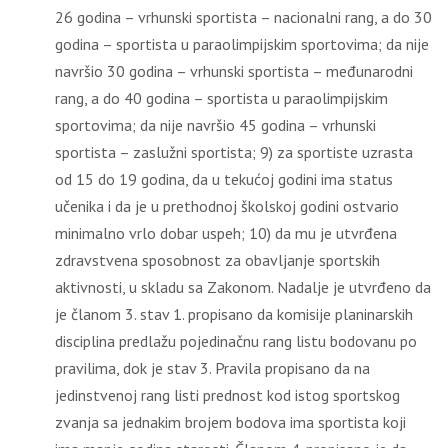
26 godina – vrhunski sportista – nacionalni rang, a do 30
godina – sportista u paraolimpijskim sportovima; da nije
navršio 30 godina – vrhunski sportista – međunarodni
rang, a do 40 godina – sportista u paraolimpijskim
sportovima; da nije navršio 45 godina – vrhunski
sportista – zaslužni sportista; 9) za sportiste uzrasta
od 15 do 19 godina, da u tekućoj godini ima status
učenika i da je u prethodnoj školskoj godini ostvario
minimalno vrlo dobar uspeh; 10) da mu je utvrđena
zdravstvena sposobnost za obavljanje sportskih
aktivnosti, u skladu sa Zakonom. Nadalje je utvrđeno da
je članom 3. stav 1. propisano da komisije planinarskih
disciplina predlažu pojedinačnu rang listu bodovanu po
pravilima, dok je stav 3. Pravila propisano da na
jedinstvenoj rang listi prednost kod istog sportskog
zvanja sa jednakim brojem bodova ima sportista koji