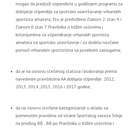
mogao da predloži stipendiste u godišnjem programu za
dobijanje stipendija za sportsko usavršavanje vrhunskih
sportista amatera, što je predviđeno članom 2. stav 4. i
članom 6 stav 7. Pravilnika o bližim uslovima i
kriterijumima za stipendiranje vrhunskih sportista
amatera za sportsko usavršavnje i za dodelu novčane
pomoći vrhunskim sportistima sa posebnim zaslugama;
da je na osnovu stečenog statusa i bodovanja prema
navedenim pravilnicima AA dobijala stipendije: 2012,
2013, 2014, 2015, 2016 i 2017. godine;
da na osnovu izvršene kategorizacije u skladu sa
pomenutim pravilima od strane Sportskog saveza Srbije
na predlog BB , BB po Pravilniku o bližim uslovima i