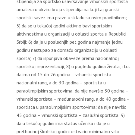
stipendija za sportsko usavršavanje vrhunskih sportista
amatera u okviru broja stipendija na koji taj granski
sportski savez ima pravo u skladu sa ovim pravilnikom;
5) da se u tekućoj godini aktivno bavi sportskim
aktivnostima u organizaciji u oblasti sporta u Republici
Srbiji; 6) da je u poslednjih pet godina najmanje jednu
godinu nastupao za domaću organizaciju u oblasti
sporta; 7) da ispunjava obaveze prema nacionalnoj
sportskoj reprezentaciji; 8) u pogledu godina života, i to:
da ima od 15 do 26 godina – vrhunski sportista –
nacionalni rang, a do 30 godina – sportista u
paraolimpijskim sportovima; da nije navršio 30 godina –
vrhunski sportista – međunarodni rang, a do 40 godina –
sportista u paraolimpijskim sportovima; da nije navršio
45 godina – vrhunski sportista – zaslužni sportista; 9)
da u tekućoj godini ima status učenika i da je u
prethodnoj školskoj godini ostvario minimalno vrlo