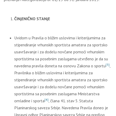
ČINjENIČNO STANjE
Uvidom u Pravila o bližim uslovima i kriterijumima za
stipendiranje vrhunskih sportista amatera za sportsko
usavršavanje i za dodelu novčane pomoći vrhunskim
sportistima sa posebnim zaslugama utvrđeno je da su
[3]
navedena pravila doneta na osnovu Zakona o sportu
,
Pravilnika o bližim uslovima i kriterijumima za
stipendiranje vrhunskih sportista amatera za sportsko
usavršavanje i za dodelu novčane pomoći vrhunskim
sportistima sa posebnim zaslugama Ministarstva
[4]
omladine i sporta
, člana 41. stav 5. Statuta
Planinarskog saveza Srbije. Navedena Pravila doneo je
Upravni odbor Planinarskog saveza Srbije na predlog