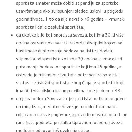
sportista amater može dobiti stipendiju za sportsko
usavršavanje ako su ispunjeni sledeći uslovi: u pogledu
godina života, i to da nije navršio 45 godina – vrhunski
sportista i da je zaslužni sportista;
da ukoliko bilo koji sportista saveza, koji ima 30 ili više
godina ostvari novi svetski rekord u disciplini kojom se
bavi imaće duplo manje bodova na listi za dodelu
stipendija od sportiste koji ima 29 godina, a imaće i tri
puta manje bodova od sportiste koji ima 25 godina, a
ostvario je minimum rezultata potreban za sportski
status – zaslužni sportista, zbog čega je sportista koji
ima 30 i više diskriminisan pravilima koje je doneo BB;
da je na odluku Saveza troje sportista podnelo prigovor
na rang listu, međutim Savez je na indentičan način
odgovorio na sve prigovore, a povodom ovako određene
rang liste podneta je i žalba Upravnom odboru saveza,
međutim odgovor još uvek nije stigao;