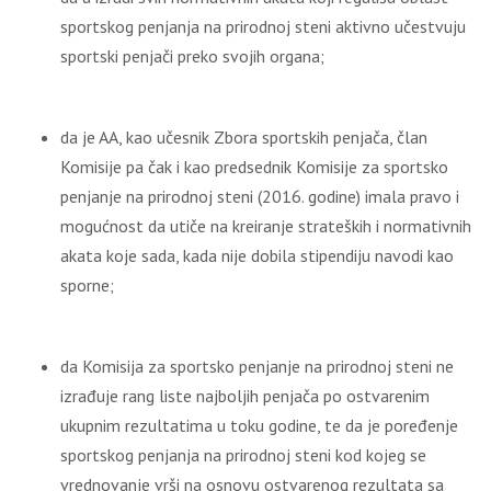
sportskog penjanja na prirodnoj steni aktivno učestvuju
sportski penjači preko svojih organa;
da je AA, kao učesnik Zbora sportskih penjača, član
Komisije pa čak i kao predsednik Komisije za sportsko
penjanje na prirodnoj steni (2016. godine) imala pravo i
mogućnost da utiče na kreiranje strateških i normativnih
akata koje sada, kada nije dobila stipendiju navodi kao
sporne;
da Komisija za sportsko penjanje na prirodnoj steni ne
izrađuje rang liste najboljih penjača po ostvarenim
ukupnim rezultatima u toku godine, te da je poređenje
sportskog penjanja na prirodnoj steni kod kojeg se
vrednovanje vrši na osnovu ostvarenog rezultata sa