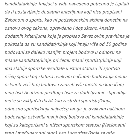
kandidata/kinje.
Imajući u vidu navedeno potrebno je ispitati
da li postavljanje dodatnih kriterijuma koji nisu propisani
Zakonom o sportu, kao ni podzakonskim aktima donetim na
osnovu ovog zakona, opravdano i dopušteno. Analiza
dodatnih kriterijuma koje je propisao Savez ovim pravilima je
pokazala da su kandidati/kinje koji imaju više od 30 godina
bodovani sa daleko manjim brojem bodova u odnosu na
mlađe kandidate/kinje, pri čemu mlađi sportisti/kinje koji
ima slabije sportske rezultate u istom statusu ili sportisti
nižeg sportskog statusa ovakvim načinom bodovanja mogu
ostvariti veći broj bodova i zauzeti više mesto na konačnoj
rang listi. Analizom predloga liste za dodeljivanje stipendija
može se zaključiti da AA kao zaslužni sportista/kinja,
odnosno sportistkinja najvećeg ranga, je ovakvim načinom
bodovanja ostvarila manji broj bodova od kandidata/kinje
koji su kategorisani u nižem sportskom statusu (Nacionalni
rang i međunarodni rang), kao i sportista/kinja sa niže