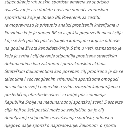
stipendiranje vrhunskih sportista amatera za sportsko
usavršavanje i za dodelu novčane pomoći vrhunskim
sportistima koje je doneo BB. Poverenik za zaštitu
ravnopravnosti je pristupio analizi propisanih kriterijuma u
Pravilima koje je doneo BB sa aspekta preduzetih mera i cilja
koji se želi postići postavljanjem kriterijuma koji se odnose
na godine života kandidata/kinja. S tim u vezi, razmatrano je
koja je svrha i cilj davanja stipendija propisana strateškim
dokumentima kao zakonom i podzakonskim aktima.
Strateškim dokumentima kao poseban cilj propisano je da
se
talentima i već rangiranim vrhunskim sportistima omogući
nesmetan razvoj i napredak u svim uzrasnim kategorijam
a
i
posledično, obezbede uslovi za bolje pozicioniranja
Republike Srbije na međunarodnoj sportskoj sceni.
S aspekta
cilja koji se želi postići može se zaključitio da je cilj
dodeljivanja stipendije usavršavanje sportiste, odnosno
njegovo dalje sportsko napredovanje.
Zakonom o sportu