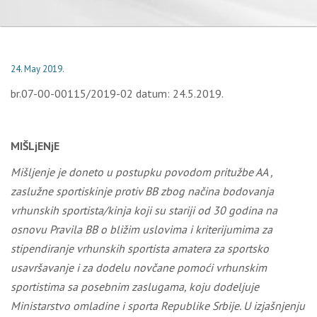
24. May 2019.
br.07-00-00115/2019-02 datum: 24.5.2019.
MIŠLjENjE
Mišljenje je doneto u postupku povodom pritužbe AA
,
zaslužne sportiskinje protiv BB zbog načina bodovanja
vrhunskih sportista/kinja koji su stariji od 30 godina na
osnovu Pravila BB o bližim uslovima i kriterijumima za
stipendiranje vrhunskih sportista amatera za sportsko
usavršavanje i za dodelu novčane pomoći vrhunskim
sportistima sa posebnim zaslugama, koju dodeljuje
Ministarstvo omladine i sporta Republike Srbije. U izjašnjenju