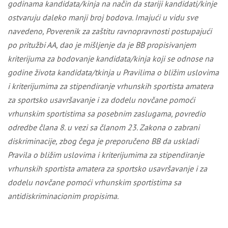
godinama kandidata/kinja na način da stariji kandidati/kinje
ostvaruju daleko manji broj bodova. Imajući u vidu sve
navedeno, Poverenik
za zaštitu ravnopravnosti
postupajući
po pritužbi AA, dao je
mišljenje
da je BB
p
ropisivanjem
kriterijuma
za bodovanje kandidata/kinja
koji se odnos
e
na
godine života kandidata
/tkinja u
Pravil
ima
o bližim uslovima
i kriterijumima za stipendiranje vrhunskih sportista amatera
za sportsko usavršavanje i za dodelu novčane pomoći
vrhunskim sportistima sa posebnim zaslugama
, povredio
odredbe
člana 8. u vezi sa članom 23.
Zakona o zabrani
diskriminacije, zbog čega je preporuč
eno
BB
da
uskladi
Pravila o bližim uslovima i kriterijumima za stipendiranje
vrhunskih sportista amatera za sportsko usavršavanje i za
dodelu novčane pomoći vrhunskim sportistima sa
antidiskriminacionim propisima.