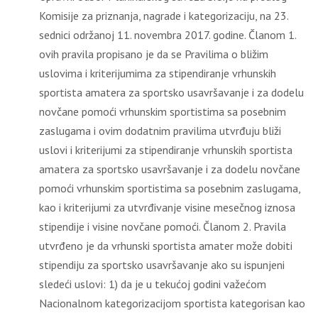
Komisije za priznanja, nagrade i kategorizaciju, na 23.
sednici održanoj 11. novembra 2017. godine. Članom 1.
ovih pravila propisano je da se Pravilima o bližim
uslovima i kriterijumima za stipendiranje vrhunskih
sportista amatera za sportsko usavršavanje i za dodelu
novčane pomoći vrhunskim sportistima sa posebnim
zaslugama i ovim dodatnim pravilima utvrđuju bliži
uslovi i kriterijumi za stipendiranje vrhunskih sportista
amatera za sportsko usavršavanje i za dodelu novčane
pomoći vrhunskim sportistima sa posebnim zaslugama,
kao i kriterijumi za utvrđivanje visine mesečnog iznosa
stipendije i visine novčane pomoći. Članom 2. Pravila
utvrđeno je da vrhunski sportista amater može dobiti
stipendiju za sportsko usavršavanje ako su ispunjeni
sledeći uslovi: 1) da je u tekućoj godini važećom
Nacionalnom kategorizacijom sportista kategorisan kao