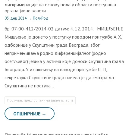
дискриминације на основу пола у области поступања
органа јавне власти
03. дец 2014.
→
Пол/Род
бр. 07-00-412/2014-02 датум: 4. 12. 2014. МИШЉЕЊЕ
Мишљење је донето у поступку поводом притужбе А. Х,
одборнице у Скупштини града Београда, због
непримењивања родно диференцијалног (родно
осетљивог) језика у актима које доноси Скупштина града
Београда. У изјашњењу на наводе притужбе С. П,
секретарка Скупштине града навела је да сматра да
Скупштина не поступа…
Поступак пред органима јавне власти
ОПШИРНИЈЕ →
Притужба М. против привредног друштва И. због