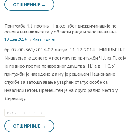
ОПШИРНИЈЕ →
Притужба Ч. Ј. против Н. д.о.о. због дискриминације по
основу инвалидитета у области рада и запошљавања
10. дец 2014.
→
Инвалидитет
бр. 07-00-361/2014-02 датум: 11. 12. 2014. МИШЉЕЊЕ
Мишљење је донето у поступку по притужби Ч. Ј. из П, коју
је поднео против привредног друштва „Н.“ а.д. Н. С. У
притужби је наведено да му је решењем Националне
службе за запошљавање утврђен статус особе са
инвалидитетом. Премештен је на друго радно место у
Дирекцију…
Рaд и зaпoшљaвaњe
ОПШИРНИЈЕ →