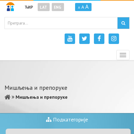
A
A
ЋИР
LAT
ENG
A
Togg
navig
Мишљења и препоруке
Мишљења и препоруке
Подкатегорије