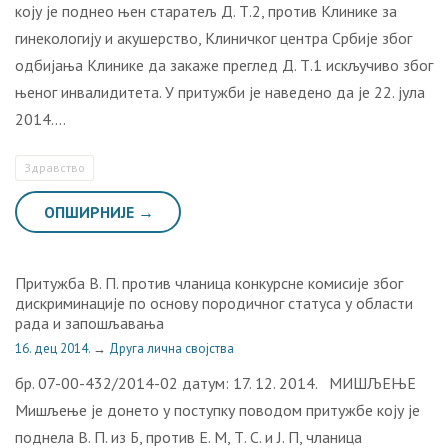
коју је поднео њен старатељ Д. Т.2, против Клинике за
гинекологију и акушерство, Клиничког центра Србије због
одбијања Клинике да закаже преглед Д. Т.1 искључиво због
њеног инвалидитета. У притужби је наведено да је 22. јула
2014….
Здравство
ОПШИРНИЈЕ →
Притужба В. П. против чланица конкурсне комисије због
дискриминације по основу породичног статуса у области
рада и запошљавања
16. дец 2014.
→
Друга лична својства
бр. 07-00-432/2014-02 датум: 17. 12. 2014. МИШЉЕЊЕ
Мишљење је донето у поступку поводом притужбе коју je
поднелa В. П. из Б, против Е. М, Т. С. и Ј. П, чланица