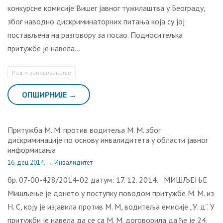
конкурсне комисије Вишег јавног тужилаштва у Београду,
због наводно дискриминаторних питања која су јој
постављена на разговору за посао. Подноситељка
притужбе је навела…
Рaд и зaпoшљaвaњe
ОПШИРНИЈЕ →
Притужба М. М. против водитеља М. М. због
дискриминације по основу инвалидитета у области јавног
информисања
16. дец 2014.
→
Инвалидитет
бр. 07-00-428/2014-02 датум: 17. 12. 2014. МИШЉЕЊЕ
Мишљење је донето у поступку поводом притужбе M. M. из
Н. С, коју је изјавила против M. M, водитеља емисије „У. д“. У
притужби је навела да се са M. M. договорила да ће је 24.