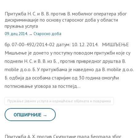
Притужба Н. С. и В. В. против В. мобилног оператера због
дискриминације по основу старосног доба у области
пружања услуга
09. дец 2014.
→
Старосно доба
бр. 07-00-492/2014-02 датум: 10. 12. 2014. МИШЉЕЊЕ
Мишљење је донето у поступку поводом притужби којe су
поднели Н. С. и В. В. из Б. , против привредног друштва В.
mobile д.о.о. Б. У притужбама је наведено да В. mobile д.о.о.
Б. одбија да особама старијим од 30 година омогући
потписивање уговора за постпејд…
Пружање јавних услуга и коришћење објеката и површина
ОПШИРНИЈЕ →
Притужба А. Х. против Скупштине града Београда због