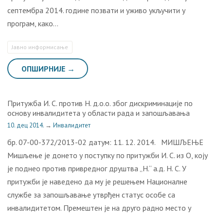
септембра 2014. године позвати и уживо укључити у
програм, како…
Јавно информисање
ОПШИРНИЈЕ →
Притужба И. С. против Н. д.о.о. због дискриминације по
основу инвалидитета у области рада и запошљавања
10. дец 2014.
→
Инвалидитет
бр. 07-00-372/2013-02 датум: 11. 12. 2014. МИШЉЕЊЕ
Мишљење је донето у поступку по притужби И. С. из О, коју
је поднео против привредног друштва „Н.“ а.д. Н. С. У
притужби је наведено да му је решењем Националне
службе за запошљавање утврђен статус особе са
инвалидитетом. Премештен је на друго радно место у