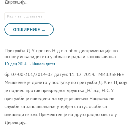
Дирекцију…
Рaд и зaпoшљaвaњe
ОПШИРНИЈЕ →
Притужба Д. У. против Н. д.о.о. због дискриминације по
основу инвалидитета у области рада и запошљавања
10. дец 2014.
→
Инвалидитет
бр. 07-00-301/2014-02 датум: 11. 12. 2014. МИШЉЕЊЕ
Мишљење је донето у поступку по притужби Д. У. из П, коју
је поднео против привредног друштва „Н.“ а.д. Н. С. У
притужби је наведено да му је решењем Националне
службе за запошљавање утврђен статус особе са
инвалидитетом. Премештен је на друго радно место у
Дирекцију…