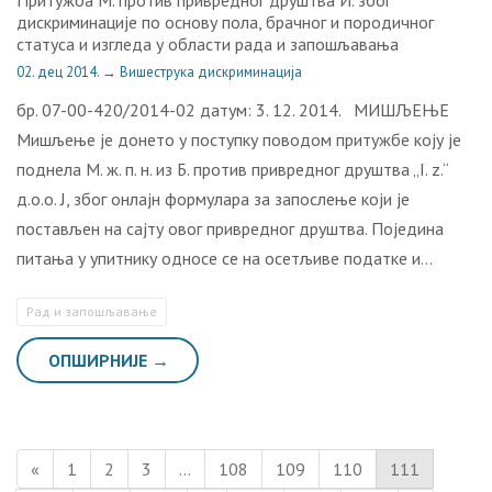
дискриминације по основу пола, брачног и породичног
статуса и изгледа у области рада и запошљавања
02. дец 2014.
→
Вишеструка дискриминација
бр. 07-00-420/2014-02 датум: 3. 12. 2014. МИШЉЕЊЕ
Мишљење је донето у поступку поводом притужбе коју је
поднелa М. ж. п. н. из Б. против привредног друштва „I. z.“
д.о.о. Ј, због онлајн формулара за запослење који је
постављен на сајту овог привредног друштва. Поједина
питања у упитнику односе се на осетљиве податке и…
Рaд и зaпoшљaвaњe
ОПШИРНИЈЕ →
«
1
2
3
…
108
109
110
111