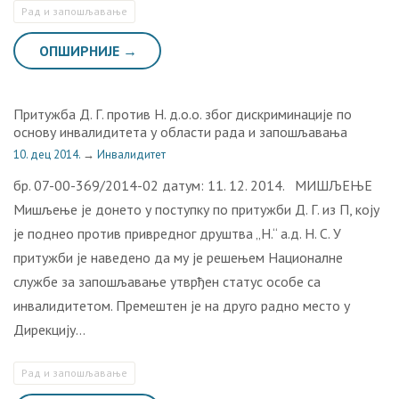
Рaд и зaпoшљaвaњe
ОПШИРНИЈЕ →
Притужба Д. Г. против Н. д.о.о. због дискриминације по
основу инвалидитета у области рада и запошљавања
10. дец 2014.
→
Инвалидитет
бр. 07-00-369/2014-02 датум: 11. 12. 2014. МИШЉЕЊЕ
Мишљење је донето у поступку по притужби Д. Г. из П, коју
је поднео против привредног друштва „Н.“ а.д. Н. С. У
притужби је наведено да му је решењем Националне
службе за запошљавање утврђен статус особе са
инвалидитетом. Премештен је на друго радно место у
Дирекцију…
Рaд и зaпoшљaвaњe