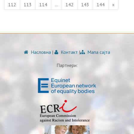
112
113
114
…
142
143
144
»
Насловна
|
Контакт
|
Мапа сајта
Партнери: