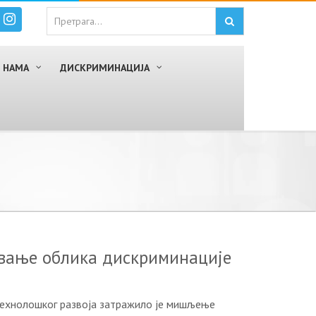
 НАМА
ДИСКРИМИНАЦИЈА
вање облика дискриминације
 технолошког развоја затражило је мишљење