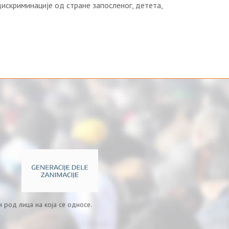
искриминације од стране запосленог, детета,
 род лица на која се односе.