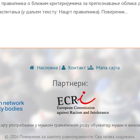
 правилника о ближим критеријумима за препознавање облика д
васпитања (у даљем тексту: Нацрт правилника). Повереник…
Насловна
|
Контакт
|
Мапа сајта
Партнери:
 сајту употребљени у мушком граматичком роду обухватају мушки и женски
© 2016 Повереник за заштиту равноправности. Сва права задржана.