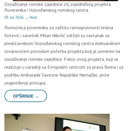
Osnaživanje romske zajednice cilj zajedničkog projekta
Poverenika i Vojvođanskog romskog centra
03. Jul 2026.
→
Vesti
Pomoćnica poverenika za zaštitu ravnopravnosti Jelena
Kotević i savetnik Milan Nikolić održali su sastanak sa
predstavnikom Vojvođanskog romskog centra Aleksandrom
Jovanovićem povodom početka projekta koji je usmeren na
osnaživanje romske zajednice. Fokus ovog projekta, koji se
realizuje u saradnji sa Evropskim centrom za prava Roma i uz
podršku Ambasade Savezne Republike Nemačke, jeste
unapređenje pristupa…
OPŠIRNIJE →