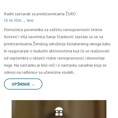
Radni sastanak sa predstavnicama ŽUKO
10. Jul 2026.
→
Vesti
Pomoćnica poverenika za zaštitu ravnopravnosti Jelena
Kotević i viša savetnica Sanja Stanković sastale su se sa
predstavnicama Ženskog udruženja Kolubarskog okruga kako
bi razgovarale o budućim aktivnostima koji će se realizovati
od septembra u oblasti rodne ravnopravnosti i ekonomije
nege. Na sastanku je bilo reči i o nastavku saradnje koja se
odnosi na radionice sa učenicima visokih…
OPŠIRNIJE →