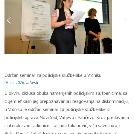
Održan seminar za policijske službenike u Vrdniku
03. Jul 2026.
→
Vesti
U okviru ciklusa obuka namenjenih policijskim službenicima, sa
ciljem efikasnijeg prepoznavanja i reagovanja na diskriminaciju,
u Vrdniku je održan seminar za policijske službenike iz
policijskih uprava Novi Sad, Valjevo i Pančevo. Kroz predavanja
i interaktivne radionice, Tatjana Jokanović, viša savetnica, i
Relja Pantić, šef Odseka za postupanje po pritužbama u