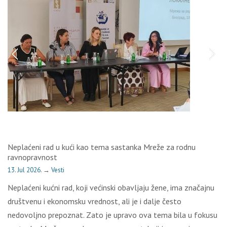
Neplaćeni rad u kući kao tema sastanka Mreže za rodnu
ravnopravnost
13. Jul 2026.
→
Vesti
Neplaćeni kućni rad, koji većinski obavljaju žene, ima značajnu
društvenu i ekonomsku vrednost, ali je i dalje često
nedovoljno prepoznat. Zato je upravo ova tema bila u fokusu