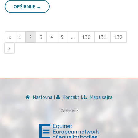
OPŠIRNIJE →
«
1
2
3
4
5
…
130
131
132
»
Naslovna
|
Kontakt
|
Mapa sajta
Partneri: