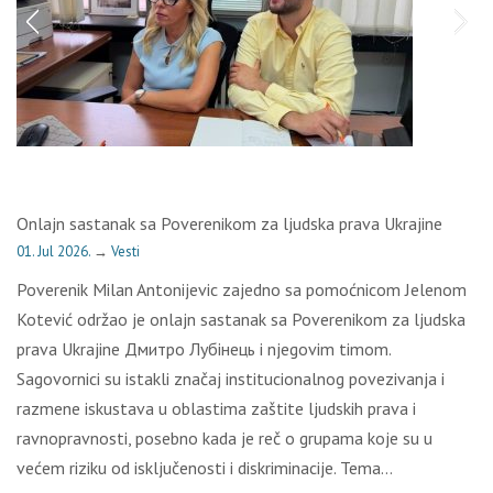
Onlajn sastanak sa Poverenikom za ljudska prava Ukrajine
01. Jul 2026.
→
Vesti
Poverenik Milan Antonijevic zajedno sa pomoćnicom Jelenom
Kotević održao je onlajn sastanak sa Poverenikom za ljudska
prava Ukrajine Дмитро Лубінець i njegovim timom.
Sagovornici su istakli značaj institucionalnog povezivanja i
razmene iskustava u oblastima zaštite ljudskih prava i
ravnopravnosti, posebno kada je reč o grupama koje su u
većem riziku od isključenosti i diskriminacije. Tema…