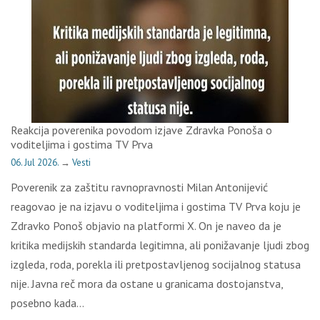
Reakcija poverenika povodom izjave Zdravka Ponoša o
voditeljima i gostima TV Prva
06. Jul 2026.
→
Vesti
Poverenik za zaštitu ravnopravnosti Milan Antonijević
reagovao je na izjavu o voditeljima i gostima TV Prva koju je
Zdravko Ponoš objavio na platformi X. On je naveo da je
kritika medijskih standarda legitimna, ali ponižavanje ljudi zbog
izgleda, roda, porekla ili pretpostavljenog socijalnog statusa
nije. Javna reč mora da ostane u granicama dostojanstva,
posebno kada…