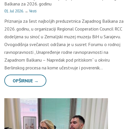
Balkana za 2026. godinu
01. Jul 2026.
→
Vesti
Priznanja za šest najboljih preduzetnica Zapadnog Balkana za
2026. godinu, u organizaciji Regional Cooperation Council RCC
dodeljena su sinoć u Zemaljski muzej muzeju BiH u Sarajevu.
Ovogodišnja svečanost održana je u susret Forumu o rodnoj
ravnopravnosti „Unapređenje rodne ravnopravnosti na
Zapadnom Balkanu – Napredak pod pritiskom“ u okviru
Berlinskog procesa na kome učestvuje i poverenik…
OPŠIRNIJE →