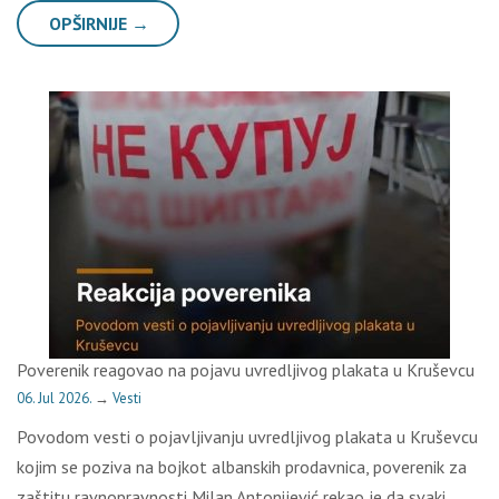
OPŠIRNIJE →
Poverenik reagovao na pojavu uvredljivog plakata u Kruševcu
06. Jul 2026.
→
Vesti
Povodom vesti o pojavljivanju uvredljivog plakata u Kruševcu
kojim se poziva na bojkot albanskih prodavnica, poverenik za
zaštitu ravnopravnosti Milan Antonijević rekao je da svaki