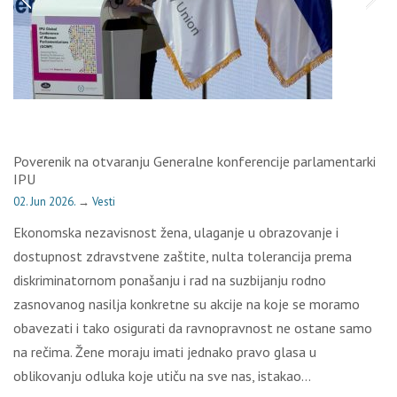
Poverenik na otvaranju Generalne konferencije parlamentarki
IPU
02. Jun 2026.
→
Vesti
Ekonomska nezavisnost žena, ulaganje u obrazovanje i
dostupnost zdravstvene zaštite, nulta tolerancija prema
diskriminatornom ponašanju i rad na suzbijanju rodno
zasnovanog nasilja konkretne su akcije na koje se moramo
obavezati i tako osigurati da ravnopravnost ne ostane samo
na rečima. Žene moraju imati jednako pravo glasa u
oblikovanju odluka koje utiču na sve nas, istakao…