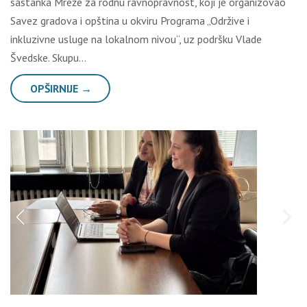
sastanka Mreže za rodnu ravnopravnost, koji je organizovao
Savez gradova i opština u okviru Programa „Održive i
inkluzivne usluge na lokalnom nivou“, uz podršku Vlade
Švedske. Skupu…
OPŠIRNIJE →