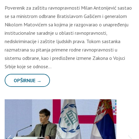
Poverenik za zaštitu ravnopravnosti Milan Antonijević sastao
se sa ministrom odbrane Bratislavom Gašićem i generalom
Nikolom Matovićem sa kojima je razgovarao o unapređenju
institucionalne saradnje u oblasti ravnopravnosti,
nediskriminacije i zaštite ljudskih prava. Tokom sastanka
razmatrana su pitanja primene rodne ravnopravnosti u
sistemu odbrane, kao i predložene izmene Zakona o Vojsci
Srbije koje se odnose…
OPŠIRNIJE →