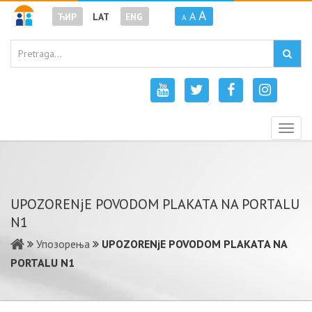
A
A
ЋИР
LAT
ENG
A
Togg
navig
UPOZORENjE POVODOM PLAKATA NA PORTALU
N1
Упозорења
UPOZORENjE POVODOM PLAKATA NA
PORTALU N1