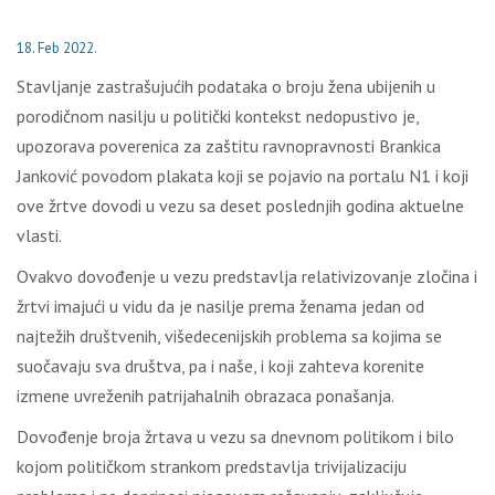
18. Feb 2022.
Stavljanje zastrašujućih podataka o broju žena ubijenih u
porodičnom nasilju u politički kontekst nedopustivo je,
upozorava poverenica za zaštitu ravnopravnosti Brankica
Janković povodom plakata koji se pojavio na portalu N1 i koji
ove žrtve dovodi u vezu sa deset poslednjih godina aktuelne
vlasti.
Ovakvo dovođenje u vezu predstavlja relativizovanje zločina i
žrtvi imajući u vidu da je nasilje prema ženama jedan od
najtežih društvenih, višedecenijskih problema sa kojima se
suočavaju sva društva, pa i naše, i koji zahteva korenite
izmene uvreženih patrijahalnih obrazaca ponašanja.
Dovođenje broja žrtava u vezu sa dnevnom politikom i bilo
kojom političkom strankom predstavlja trivijalizaciju