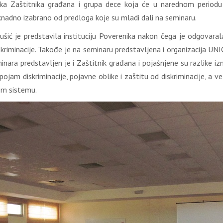
a Zaštitnika građana i grupa dece koja će u narednom periodu 
knadno izabrano od predloga koje su mladi dali na seminaru.
ić je predstavila instituciju Poverenika nakon čega je odgovaral
diskriminacije. Takođe je na seminaru predstavljena i organizacija UNI
eminara predstavljen je i Zaštitnik građana i pojašnjene su razlike
pojam diskriminacije, pojavne oblike i zaštitu od diskriminacije, a 
om sistemu.