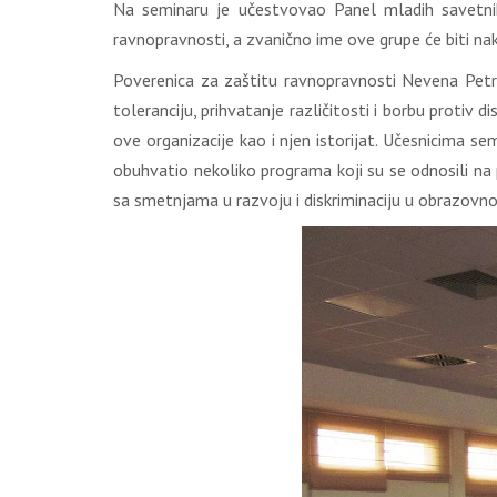
Na seminaru je učestvovao Panel mladih savetnik
ravnopravnosti, a zvanično ime ove grupe će biti na
Poverenica za zaštitu ravnopravnosti Nevena Petruš
toleranciju, prihvatanje različitosti i borbu protiv 
ove organizacije kao i njen istorijat. Učesnicima s
obuhvatio nekoliko programa koji su se odnosili na 
sa smetnjama u razvoju i diskriminaciju u obrazovn