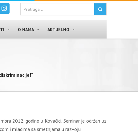
TI
O NAMA
AKTUELNO
iskriminacije!“
embra 2012. godine u Kovačici. Seminar je održan uz
a decom i mladima sa smetnjama u razvoju.