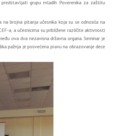
predstavljati grupu mladih Poverenika za zaštitu
a na brojna pitanja učesnika koja su se odnosila na
CEF-a, a učesnicima su približene različite aktivnosti
 između ova dva nezavisna državna organa. Seminar je
velika pažnja je posvećena pravu na obrazovanje dece