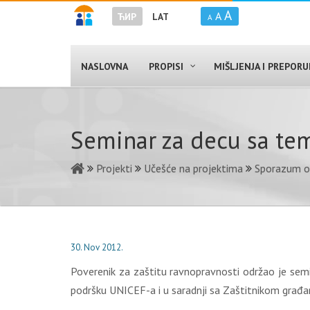
A
A
ЋИР
LAT
A
NASLOVNA
PROPISI
MIŠLJENJA I PREPOR
Seminar za decu sa tem
Projekti
Učešće na projektima
Sporazum o
30. Nov 2012.
Poverenik za zaštitu ravnopravnosti održao je semi
podršku UNICEF-a i u saradnji sa Zaštitnikom građana