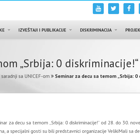
UKE
IZVEŠTAJI I PUBLIKACIJE
DISKRIMINACIJA
PROJEK
om „Srbija: 0 diskriminacije!“
 saradnji sa UNICEF-om
Seminar za decu sa temom „Srbija: 0 d
nar za decu sa temom „Srbija: 0 diskriminacije!” od 28. do 30. nov
, a specijalni gosti su bili predstavnici organizacije VelikiMali s