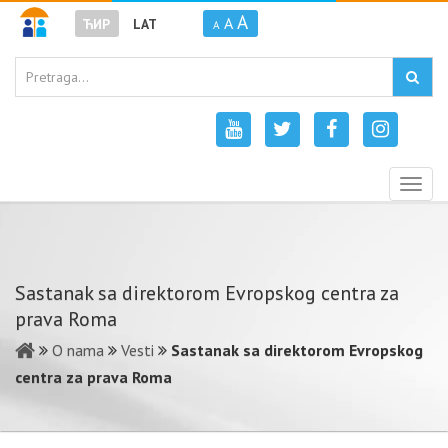
A
A
ЋИР
LAT
A
Togg
navig
Sastanak sa direktorom Evropskog centra za
prava Roma
O nama
Vesti
Sastanak sa direktorom Evropskog
centra za prava Roma