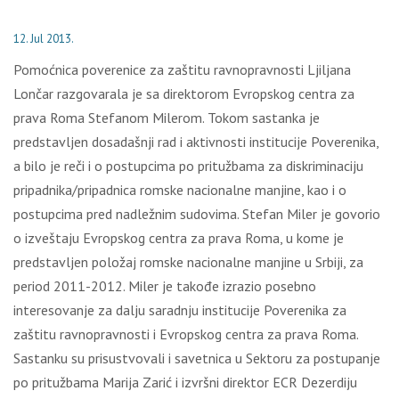
12. Jul 2013.
Pomoćnica poverenice za zaštitu ravnopravnosti Ljiljana
Lončar razgovarala je sa direktorom Evropskog centra za
prava Roma Stefanom Milerom. Tokom sastanka je
predstavljen dosadašnji rad i aktivnosti institucije Poverenika,
a bilo je reči i o postupcima po pritužbama za diskriminaciju
pripadnika/pripadnica romske nacionalne manjine, kao i o
postupcima pred nadležnim sudovima. Stefan Miler je govorio
o izveštaju Evropskog centra za prava Roma, u kome je
predstavljen položaj romske nacionalne manjine u Srbiji, za
period 2011-2012. Miler je takođe izrazio posebno
interesovanje za dalju saradnju institucije Poverenika za
zaštitu ravnopravnosti i Evropskog centra za prava Roma.
Sastanku su prisustvovali i savetnica u Sektoru za postupanje
po pritužbama Marija Zarić i izvršni direktor ECR Dezerdiju