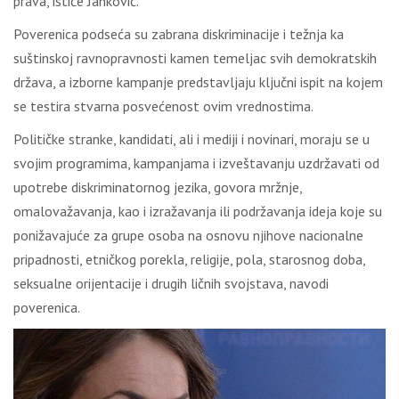
prava, ističe Janković.
Poverenica podseća su zabrana diskriminacije i težnja ka
suštinskoj ravnopravnosti kamen temeljac svih demokratskih
država, a izborne kampanje predstavljaju ključni ispit na kojem
se testira stvarna posvećenost ovim vrednostima.
Političke stranke, kandidati, ali i mediji i novinari, moraju se u
svojim programima, kampanjama i izveštavanju uzdržavati od
upotrebe diskriminatornog jezika, govora mržnje,
omalovažavanja, kao i izražavanja ili podržavanja ideja koje su
ponižavajuće za grupe osoba na osnovu njihove nacionalne
pripadnosti, etničkog porekla, religije, pola, starosnog doba,
seksualne orijentacije i drugih ličnih svojstava, navodi
poverenica.