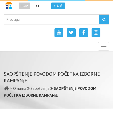
A
A
ЋИР
LAT
A
Togg
navig
SAOPŠTENjE POVODOM POČETKA IZBORNE
KAMPANjE
O nama
Saopštenja
SAOPŠTENjE POVODOM
POČETKA IZBORNE KAMPANjE