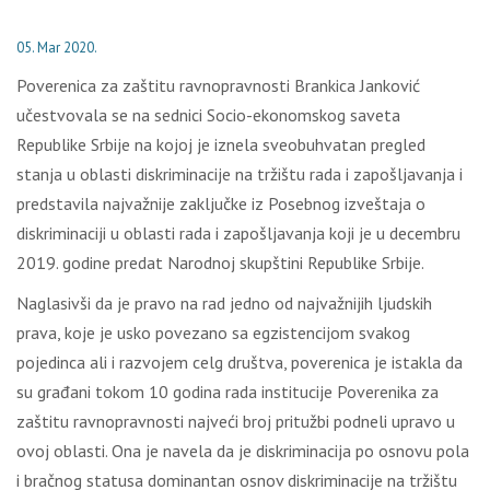
05. Mar 2020.
Poverenica za zaštitu ravnopravnosti Brankica Janković
učestvovala se na sednici Socio-ekonomskog saveta
Republike Srbije na kojoj je iznela sveobuhvatan pregled
stanja u oblasti diskriminacije na tržištu rada i zapošljavanja i
predstavila najvažnije zaključke iz Posebnog izveštaja o
diskriminaciji u oblasti rada i zapošljavanja koji je u decembru
2019. godine predat Narodnoj skupštini Republike Srbije.
Naglasivši da je pravo na rad jedno od najvažnijih ljudskih
prava, koje je usko povezano sa egzistencijom svakog
pojedinca ali i razvojem celg društva, poverenica je istakla da
su građani tokom 10 godina rada institucije Poverenika za
zaštitu ravnopravnosti najveći broj pritužbi podneli upravo u
ovoj oblasti. Ona je navela da je diskriminacija po osnovu pola
i bračnog statusa dominantan osnov diskriminacije na tržištu