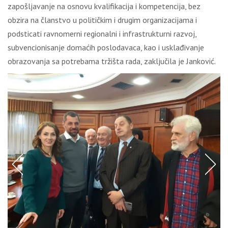
zapošljavanje na osnovu kvalifikacija i kompetencija, bez
obzira na članstvo u političkim i drugim organizacijama i
podsticati ravnomerni regionalni i infrastrukturni razvoj,
subvencionisanje domaćih poslodavaca, kao i usklađivanje
obrazovanja sa potrebama tržišta rada, zaključila je Janković.