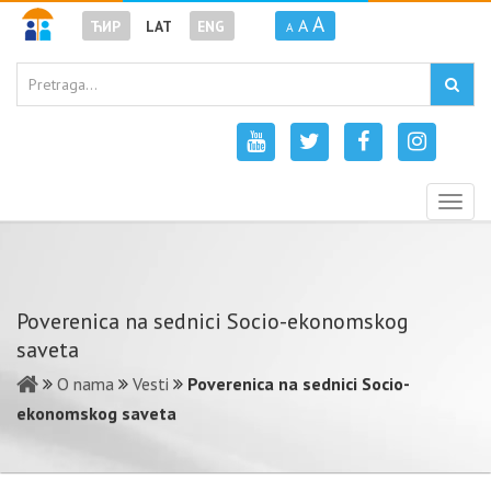
A
A
ЋИР
LAT
ENG
A
Togg
navig
Poverenica na sednici Socio-ekonomskog
saveta
O nama
Vesti
Poverenica na sednici Socio-
ekonomskog saveta