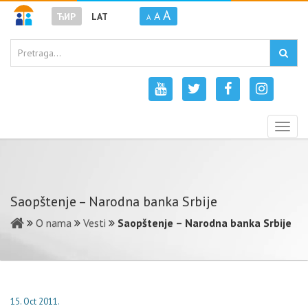
A
A
ЋИР
LAT
A
Togg
navig
Saopštenje – Narodna banka Srbije
O nama
Vesti
Saopštenje – Narodna banka Srbije
15. Oct 2011.