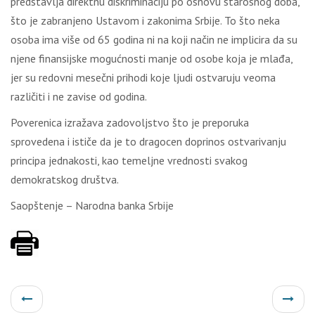
predstavlja direktnu diskriminaciju po osnovu starosnog doba,
što je zabranjeno Ustavom i zakonima Srbije. To što neka
osoba ima više od 65 godina ni na koji način ne implicira da su
njene finansijske mogućnosti manje od osobe koja je mlađa,
jer su redovni mesečni prihodi koje ljudi ostvaruju veoma
različiti i ne zavise od godina.
Poverenica izražava zadovoljstvo što je preporuka
sprovedena i ističe da je to dragocen doprinos ostvarivanju
principa jednakosti, kao temeljne vrednosti svakog
demokratskog društva.
Saopštenje – Narodna banka Srbije