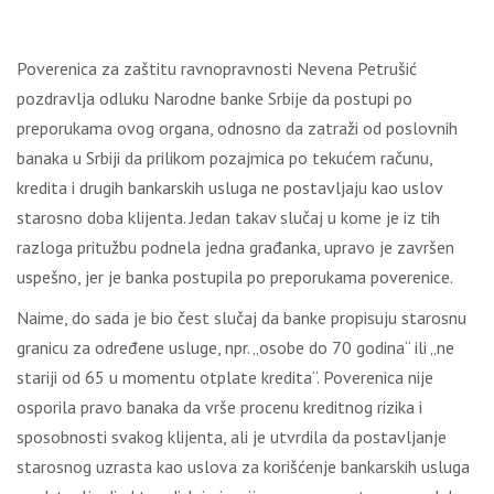
Poverenica za zaštitu ravnopravnosti Nevena Petrušić
pozdravlja odluku Narodne banke Srbije da postupi po
preporukama ovog organa, odnosno da zatraži od poslovnih
banaka u Srbiji da prilikom pozajmica po tekućem računu,
kredita i drugih bankarskih usluga ne postavljaju kao uslov
starosno doba klijenta. Jedan takav slučaj u kome je iz tih
razloga pritužbu podnela jedna građanka, upravo je završen
uspešno, jer je banka postupila po preporukama poverenice.
Naime, do sada je bio čest slučaj da banke propisuju starosnu
granicu za određene usluge, npr. „osobe do 70 godina“ ili „ne
stariji od 65 u momentu otplate kredita“. Poverenica nije
osporila pravo banaka da vrše procenu kreditnog rizika i
sposobnosti svakog klijenta, ali je utvrdila da postavljanje
starosnog uzrasta kao uslova za korišćenje bankarskih usluga